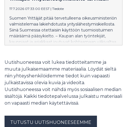
ansiotulotietoa. Mallin ongelma on, että ansiotuloja
vakuutettaessa työtulo perustuisi menneisiin
17.7.2026 07:33:00 EEST
|
Tiedote
tuloihin. ”Valinnanvapaus on oikea suunta, mutta
Suomen Yrittäjät pitää tervetulleena oikeusministeriön
ansiotulomalli ei perustu reaaliaikaisiin tuloihin vaan
valmistelemaa lakiehdotusta yrityslähestymiskiellosta.
vanhaan verotustietoon. Lisäksi työtulolaskurin
Siinä Suomessa otettaisiin käyttöön tuomioistuimen
ongelmat on uudistuksessa ratkaistava”, johtaja Atte
määräämä pääsykielto. – Kaupan alan työntekijät,
Rytkönen-Sandberg Suomen Yrittäjistä sanoo.
kauppiaat ja asiakkaat joutuvat kohtaamaan väkivaltaa,
uhkauksia ja häirintää myymälöissä. Kaupan alan
työnantajat tarvitsevat keinon suojata
henkilökuntaansa toistuvalta ja vakavalta häirinnältä,
Uutishuoneessa voit lukea tiedotteitamme ja
Yrittäjien lainsäädäntöasioiden päällikkö Tiina
muuta julkaisemaamme materiaalia. Löydät sieltä
Toivonen sanoo.
niin yhteyshenkilöidemme tiedot kuin vapaasti
julkaistavissa olevia kuvia ja videoita.
Uutishuoneessa voit nähdä myös sosiaalisen median
sisältöjä. Kaikki tiedotepalvelussa julkaistu materiaali
on vapaasti median käytettävissä.
TUTUSTU UUTISHUONEESEEMME