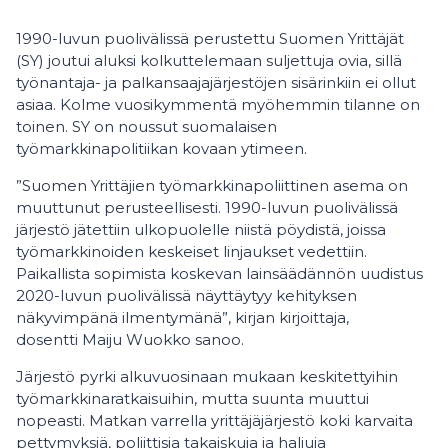
1990-luvun puolivälissä perustettu Suomen Yrittäjät
(SY) joutui aluksi kolkuttelemaan suljettuja ovia, sillä
työnantaja- ja palkansaajajärjestöjen sisärinkiin ei ollut
asiaa. Kolme vuosikymmentä myöhemmin tilanne on
toinen. SY on noussut suomalaisen
työmarkkinapolitiikan kovaan ytimeen.
”Suomen Yrittäjien työmarkkinapoliittinen asema on
muuttunut perusteellisesti. 1990-luvun puolivälissä
järjestö jätettiin ulkopuolelle niistä pöydistä, joissa
työmarkkinoiden keskeiset linjaukset vedettiin.
Paikallista sopimista koskevan lainsäädännön uudistus
2020-luvun puolivälissä näyttäytyy kehityksen
näkyvimpänä ilmentymänä”, kirjan kirjoittaja,
dosentti Maiju Wuokko sanoo.
Järjestö pyrki alkuvuosinaan mukaan keskitettyihin
työmarkkinaratkaisuihin, mutta suunta muuttui
nopeasti. Matkan varrella yrittäjäjärjestö koki karvaita
pettymyksiä, poliittisia takaiskuja ja haljuja