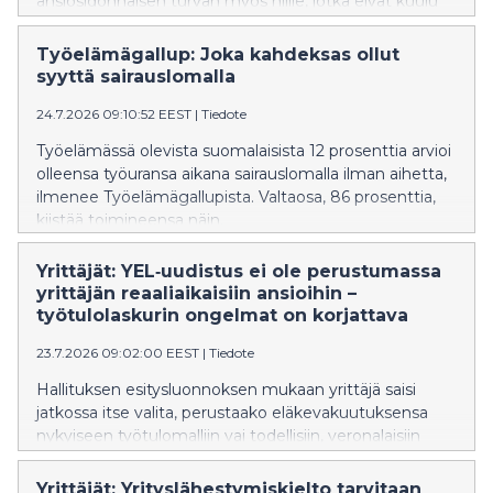
ansiosidonnaisen turvan myös niille, jotka eivät kuulu
työttömyyskassoihin. ”Nykyinen malli kohtelee
erityisen huonosti hauraimmassa työmarkkina-
Työelämägallup: Joka kahdeksas ollut
asemassa olevia, jotka ovat usein nuoria. Moni myös
syyttä sairauslomalla
luulee, että liiton jäsenyys tuo ansioturvan, eikä tätä
24.7.2026 09:10:52 EEST
|
Tiedote
väärää käsitystä välttämättä haluta laajalti edes
oikoa”, johtaja Atte Rytkönen-Sandberg Suomen
Työelämässä olevista suomalaisista 12 prosenttia arvioi
Yrittäjistä sanoo.
olleensa työuransa aikana sairauslomalla ilman aihetta,
ilmenee Työelämägallupista. Valtaosa, 86 prosenttia,
kiistää toimineensa näin.
Yrittäjät: YEL‑uudistus ei ole perustumassa
yrittäjän reaaliaikaisiin ansioihin –
työtulolaskurin ongelmat on korjattava
23.7.2026 09:02:00 EEST
|
Tiedote
Hallituksen esitysluonnoksen mukaan yrittäjä saisi
jatkossa itse valita, perustaako eläkevakuutuksensa
nykyiseen työtulomalliin vai todellisiin, veronalaisiin
ansiotuloihin. Yrittäjän ansiotulona käytettäisiin viimeksi
vahvistetun verotuksen
Yrittäjät: Yrityslähestymiskielto tarvitaan