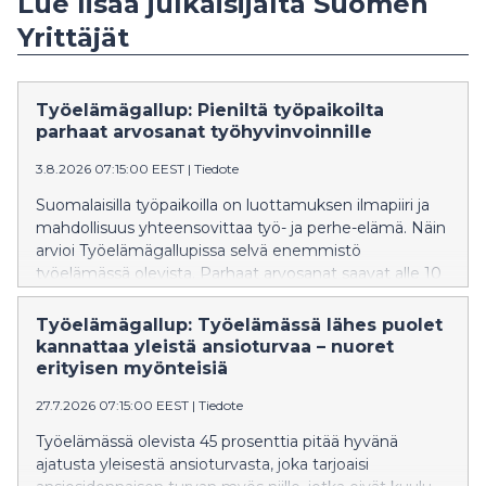
Lue lisää julkaisijalta Suomen
Yrittäjät
Työelämägallup: Pieniltä työpaikoilta
parhaat arvosanat työhyvinvoinnille
3.8.2026 07:15:00 EEST
|
Tiedote
Suomalaisilla työpaikoilla on luottamuksen ilmapiiri ja
mahdollisuus yhteensovittaa työ- ja perhe-elämä. Näin
arvioi Työelämägallupissa selvä enemmistö
työelämässä olevista. Parhaat arvosanat saavat alle 10
hengen työpaikat, joissa perhe-elämän
yhteensovittaminen, tasapuolisuus ja luottamus
Työelämägallup: Työelämässä lähes puolet
arvioidaan korkeiksi. Hyvä työilmapiiri nousee
kannattaa yleistä ansioturvaa – nuoret
rahapalkkaa tärkeämmäksi työssä viihtymisen tekijäksi.
erityisen myönteisiä
27.7.2026 07:15:00 EEST
|
Tiedote
Työelämässä olevista 45 prosenttia pitää hyvänä
ajatusta yleisestä ansioturvasta, joka tarjoaisi