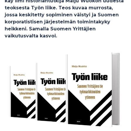
käy ilmi historiantutkija Maiju Wuokon uudesta
teoksesta Työn liike. Teos kuvaa murrosta,
jossa keskitetty sopiminen väistyi ja Suomen
korporatistisen järjestelmän toimintakyky
heikkeni. Samalla Suomen Yrittäjien
vaikutusvalta kasvoi.