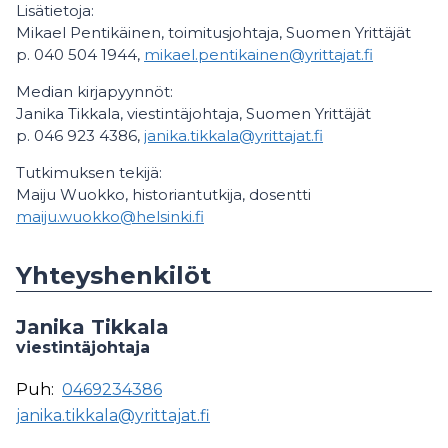
Lisätietoja:
Mikael Pentikäinen, toimitusjohtaja, Suomen Yrittäjät
p. 040 504 1944,
mikael.pentikainen@yrittajat.fi
Median kirjapyynnöt:
Janika Tikkala, viestintäjohtaja, Suomen Yrittäjät
p. 046 923 4386,
janika.tikkala@yrittajat.fi
Tutkimuksen tekijä:
Maiju Wuokko, historiantutkija, dosentti
maiju.wuokko@helsinki.fi
Yhteyshenkilöt
Janika Tikkala
viestintäjohtaja
Puh:
0469234386
janika.tikkala@yrittajat.fi