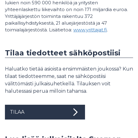
lukien noin 590 000 henkilöä ja yritysten
yhteenlaskettu liikevaihto on noin 171 miljardia euroa.
Yrittäjäjärjestön toiminta rakentuu 372
paikallisyhdistyksestä, 21 aluejärjestöstä ja 47
toimialajärjestöstä. Lisätietoa:
www.yrittajat.fi
.
Tilaa tiedotteet sähköpostiisi
Haluatko tietää asioista ensimmäisten joukossa? Kun
tilaat tiedotteemme, saat ne sähköpostiisi
välittömästi julkaisuhetkellä. Tilauksen voit
halutessasi perua milloin tahansa.
TILAA