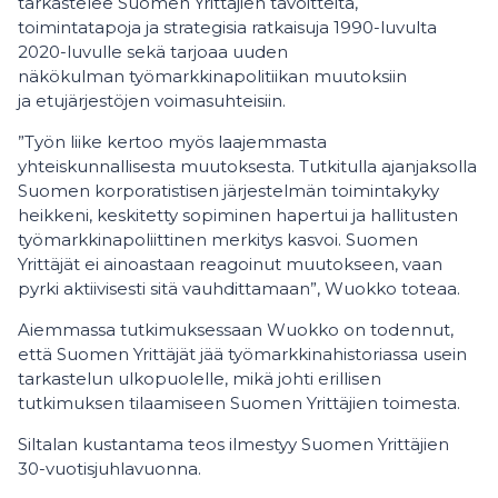
tarkastelee Suomen Yrittäjien tavoitteita,
toimintatapoja ja strategisia ratkaisuja 1990-luvulta
2020-luvulle sekä tarjoaa uuden
näkökulman työmarkkinapolitiikan muutoksiin
ja etujärjestöjen voimasuhteisiin.
”Työn liike kertoo myös laajemmasta
yhteiskunnallisesta muutoksesta. Tutkitulla ajanjaksolla
Suomen korporatistisen järjestelmän toimintakyky
heikkeni, keskitetty sopiminen hapertui ja hallitusten
työmarkkinapoliittinen merkitys kasvoi. Suomen
Yrittäjät ei ainoastaan reagoinut muutokseen, vaan
pyrki aktiivisesti sitä vauhdittamaan”, Wuokko toteaa.
Aiemmassa tutkimuksessaan Wuokko on todennut,
että Suomen Yrittäjät jää työmarkkinahistoriassa usein
tarkastelun ulkopuolelle, mikä johti erillisen
tutkimuksen tilaamiseen Suomen Yrittäjien toimesta.
Siltalan kustantama teos ilmestyy Suomen Yrittäjien
30-vuotisjuhlavuonna.