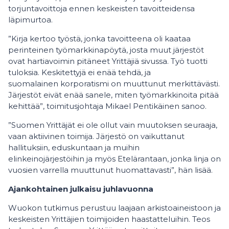
torjuntavoittoja ennen keskeisten tavoitteidensa
läpimurtoa.
”Kirja kertoo työstä, jonka tavoitteena oli kaataa
perinteinen työmarkkinapöytä, josta muut järjestöt
ovat hartiavoimin pitäneet Yrittäjiä sivussa. Työ tuotti
tuloksia. Keskitettyjä ei enää tehdä, ja
suomalainen korporatismi on muuttunut merkittävästi.
Järjestöt eivät enää sanele, miten työmarkkinoita pitää
kehittää”, toimitusjohtaja Mikael Pentikäinen sanoo.
”Suomen Yrittäjät ei ole ollut vain muutoksen seuraaja,
vaan aktiivinen toimija. Järjestö on vaikuttanut
hallituksiin, eduskuntaan ja muihin
elinkeinojärjestöihin ja myös Etelärantaan, jonka linja on
vuosien varrella muuttunut huomattavasti”, hän lisää.
Ajankohtainen julkaisu juhlavuonna
Wuokon tutkimus perustuu laajaan arkistoaineistoon ja
keskeisten Yrittäjien toimijoiden haastatteluihin. Teos