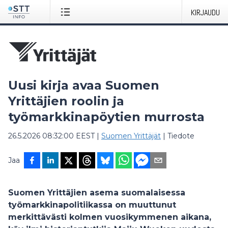
KIRJAUDU
Uusi kirja avaa Suomen
Yrittäjien roolin ja
työmarkkinapöytien murrosta
26.5.2026 08:32:00 EEST
|
Suomen Yrittäjät
|
Tiedote
Jaa
Suomen Yrittäjien asema suomalaisessa
työmarkkinapolitiikassa on muuttunut
merkittävästi kolmen vuosikymmenen aikana,