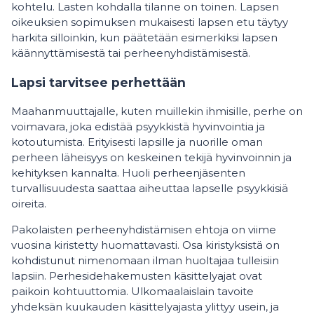
kohtelu. Lasten kohdalla tilanne on toinen. Lapsen
oikeuksien sopimuksen mukaisesti lapsen etu täytyy
harkita silloinkin, kun päätetään esimerkiksi lapsen
käännyttämisestä tai perheenyhdistämisestä.
Lapsi tarvitsee perhettään
Maahanmuuttajalle, kuten muillekin ihmisille, perhe on
voimavara, joka edistää psyykkistä hyvinvointia ja
kotoutumista. Erityisesti lapsille ja nuorille oman
perheen läheisyys on keskeinen tekijä hyvinvoinnin ja
kehityksen kannalta. Huoli perheenjäsenten
turvallisuudesta saattaa aiheuttaa lapselle psyykkisiä
oireita.
Pakolaisten perheenyhdistämisen ehtoja on viime
vuosina kiristetty huomattavasti. Osa kiristyksistä on
kohdistunut nimenomaan ilman huoltajaa tulleisiin
lapsiin. Perhesidehakemusten käsittelyajat ovat
paikoin kohtuuttomia. Ulkomaalaislain tavoite
yhdeksän kuukauden käsittelyajasta ylittyy usein, ja