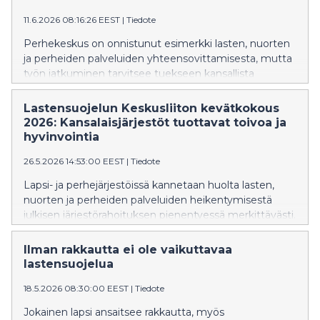
11.6.2026 08:16:26 EEST
|
Tiedote
Perhekeskus on onnistunut esimerkki lasten, nuorten
ja perheiden palveluiden yhteensovittamisesta, mutta
työn jatkuminen tarvitsee tuekseen kansallista
selkänojaa. Jos annamme yhteisen
perhekeskustoimintamallin rapautua, se heikentää
Lastensuojelun Keskusliiton kevätkokous
perheiden yhdenvertaisuutta eri puolilla Suomea.
2026: Kansalaisjärjestöt tuottavat toivoa ja
Hallitusohjelmassa tulee varmistaa
hyvinvointia
perhekeskustoiminnan pitkäjänteinen jatkuminen ja
26.5.2026 14:53:00 EEST
|
Tiedote
kehittäminen.
Lapsi- ja perhejärjestöissä kannetaan huolta lasten,
nuorten ja perheiden palveluiden heikentymisestä
julkisen järjestörahoituksen pienentyessä merkittävästi.
Yhteiskunta, jolla ei ole varaa empatiaan ja
solidaarisuuteen, ei kasvata maailman onnellisinta
Ilman rakkautta ei ole vaikuttavaa
kansaa. Kansalaisjärjestöt kannattaa valjastaa
lastensuojelua
tuottamaan ihmisille hyvinvointia, osallisuutta ja toivon
18.5.2026 08:30:00 EEST
|
Tiedote
näköaloja – ja yhteiskunnalle säästöjä.
Jokainen lapsi ansaitsee rakkautta, myös