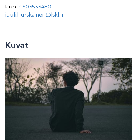
Puh:
0503533480
juuli.hurskainen@lskl.fi
Kuvat