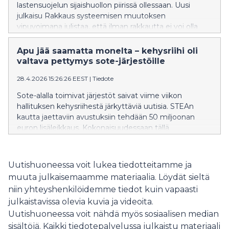
lastensuojelun sijaishuollon piirissä ollessaan. Uusi
julkaisu Rakkaus systeemisen muutoksen
vipuvoimana julistaa, että ilman rakkautta ei voi olla
vaikuttavaa lastensuojelua sekä kuvaa, millä tavoin
sijaishuollossa voitaisiin mahdollistaa rakkauden,
Apu jää saamatta monelta – kehysriihi oli
välittämisen ja lämmön kokemuksia ihan jokaiselle
valtava pettymys sote-järjestöille
lapselle ja nuorelle.
28.4.2026 15:26:26 EEST
|
Tiedote
Sote-alalla toimivat järjestöt saivat viime viikon
hallituksen kehysriihestä järkyttäviä uutisia. STEAn
kautta jaettaviin avustuksiin tehdään 50 miljoonan
euron lisäleikkaus. Kokonaisuudessaan tällä
hallituskaudella sote-järjestöjen avustukset laskevat
reilusta 380 miljoonasta eurosta 190 miljoonaan
euroon. Järjestöt ovat olemassa ihmisiä varten, joten
Uutishuoneessa voit lukea tiedotteitamme ja
lopulta leikkaukset osuvat heille tarjottavaan apuun,
muuta julkaisemaamme materiaalia. Löydät sieltä
tukeen ja edunvalvontaan.
niin yhteyshenkilöidemme tiedot kuin vapaasti
julkaistavissa olevia kuvia ja videoita.
Uutishuoneessa voit nähdä myös sosiaalisen median
sisältöjä. Kaikki tiedotepalvelussa julkaistu materiaali