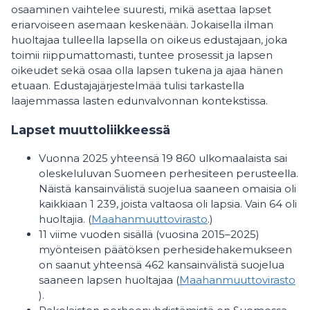
osaaminen vaihtelee suuresti, mikä asettaa lapset
eriarvoiseen asemaan keskenään. Jokaisella ilman
huoltajaa tulleella lapsella on oikeus edustajaan, joka
toimii riippumattomasti, tuntee prosessit ja lapsen
oikeudet sekä osaa olla lapsen tukena ja ajaa hänen
etuaan. Edustajajärjestelmää tulisi tarkastella
laajemmassa lasten edunvalvonnan kontekstissa.
Lapset muuttoliikkeessä
Vuonna 2025 yhteensä 19 860 ulkomaalaista sai
oleskeluluvan Suomeen perhesiteen perusteella.
Näistä kansainvälistä suojelua saaneen omaisia oli
kaikkiaan 1 239, joista valtaosa oli lapsia. Vain 64 oli
huoltajia. (
Maahanmuuttovirasto
.)
11 viime vuoden sisällä (vuosina 2015–2025)
myönteisen päätöksen perhesidehakemukseen
on saanut yhteensä 462 kansainvälistä suojelua
saaneen lapsen huoltajaa (
Maahanmuuttovirasto
).