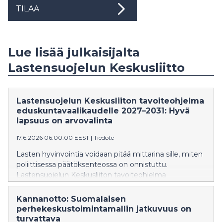
TILAA
Lue lisää julkaisijalta
Lastensuojelun Keskusliitto
Lastensuojelun Keskusliiton tavoiteohjelma
eduskuntavaalikaudelle 2027–2031: Hyvä
lapsuus on arvovalinta
17.6.2026 06:00:00 EEST
|
Tiedote
Lasten hyvinvointia voidaan pitää mittarina sille, miten
poliittisessa päätöksenteossa on onnistuttu.
Lastensuojelun Keskusliiton tavoiteohjelma
eduskuntavaalikaudelle 2027–2031 muistuttaa, että
meillä on käytössämme monia keinoja parantaa lasten,
Kannanotto: Suomalaisen
nuorten ja perheiden hyvinvointia. Emme saa jättää
perhekeskustoimintamallin jatkuvuus on
ainoatakaan lasta takamatkalle.
turvattava