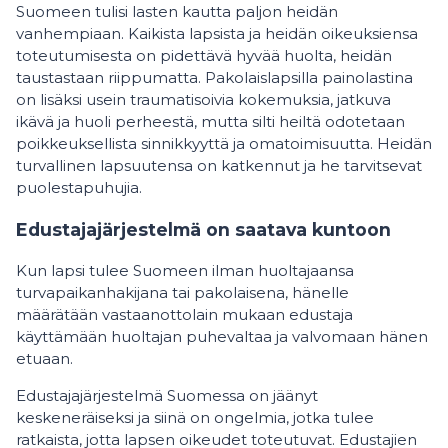
Suomeen tulisi lasten kautta paljon heidän
vanhempiaan. Kaikista lapsista ja heidän oikeuksiensa
toteutumisesta on pidettävä hyvää huolta, heidän
taustastaan riippumatta. Pakolaislapsilla painolastina
on lisäksi usein traumatisoivia kokemuksia, jatkuva
ikävä ja huoli perheestä, mutta silti heiltä odotetaan
poikkeuksellista sinnikkyyttä ja omatoimisuutta. Heidän
turvallinen lapsuutensa on katkennut ja he tarvitsevat
puolestapuhujia.
Edustajajärjestelmä on saatava kuntoon
Kun lapsi tulee Suomeen ilman huoltajaansa
turvapaikanhakijana tai pakolaisena, hänelle
määrätään vastaanottolain mukaan edustaja
käyttämään huoltajan puhevaltaa ja valvomaan hänen
etuaan.
Edustajajärjestelmä Suomessa on jäänyt
keskeneräiseksi ja siinä on ongelmia, jotka tulee
ratkaista, jotta lapsen oikeudet toteutuvat. Edustajien