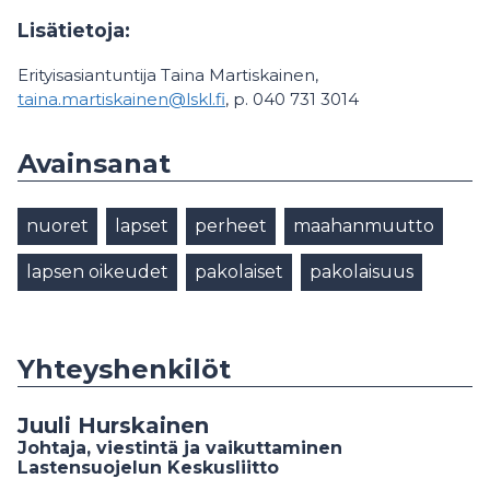
Lisätietoja:
Erityisasiantuntija Taina Martiskainen,
taina.martiskainen@lskl.fi
, p. 040 731 3014
Avainsanat
nuoret
lapset
perheet
maahanmuutto
lapsen oikeudet
pakolaiset
pakolaisuus
Yhteyshenkilöt
Juuli Hurskainen
Johtaja, viestintä ja vaikuttaminen
Lastensuojelun Keskusliitto