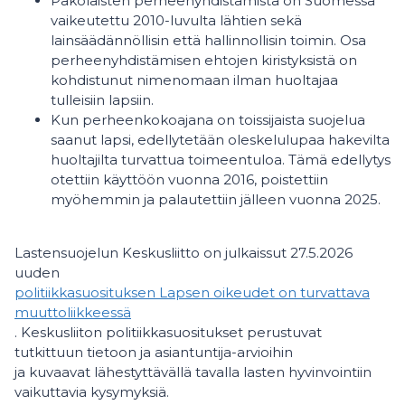
Pakolaisten perheenyhdistämistä on Suomessa
vaikeutettu 2010-luvulta lähtien sekä
lainsäädännöllisin että hallinnollisin toimin. Osa
perheenyhdistämisen ehtojen kiristyksistä on
kohdistunut nimenomaan ilman huoltajaa
tulleisiin lapsiin.
Kun perheenkokoajana on toissijaista suojelua
saanut lapsi, edellytetään oleskelulupaa hakevilta
huoltajilta turvattua toimeentuloa. Tämä edellytys
otettiin käyttöön vuonna 2016, poistettiin
myöhemmin ja palautettiin jälleen vuonna 2025.
Lastensuojelun Keskusliitto on julkaissut 27.5.2026
uuden
politiikkasuosituksen Lapsen oikeudet on turvattava
muuttoliikkeessä
. Keskusliiton politiikkasuositukset perustuvat
tutkittuun tietoon ja asiantuntija-arvioihin
ja kuvaavat lähestyttävällä tavalla lasten hyvinvointiin
vaikuttavia kysymyksiä.