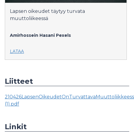
Lapsen oikeudet täytyy turvata
muuttoliikeessä
Amirhossein Hasani
Pexels
LATAA
Liitteet
210426LapsenOikeudetOnTurvattavaMuuttoliikkeessäP
(1).pdf
Linkit