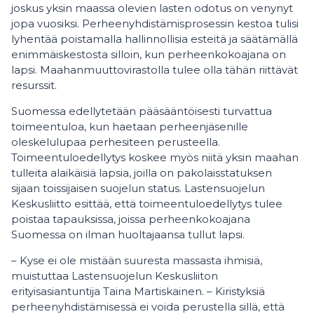
joskus yksin maassa olevien lasten odotus on venynyt
jopa vuosiksi. Perheenyhdistämisprosessin kestoa tulisi
lyhentää poistamalla hallinnollisia esteitä ja säätämällä
enimmäiskestosta silloin, kun perheenkokoajana on
lapsi. Maahanmuuttovirastolla tulee olla tähän riittävät
resurssit.
Suomessa edellytetään pääsääntöisesti turvattua
toimeentuloa, kun haetaan perheenjäsenille
oleskelulupaa perhesiteen perusteella.
Toimeentuloedellytys koskee myös niitä yksin maahan
tulleita alaikäisiä lapsia, joilla on pakolaisstatuksen
sijaan toissijaisen suojelun status. Lastensuojelun
Keskusliitto esittää, että toimeentuloedellytys tulee
poistaa tapauksissa, joissa perheenkokoajana
Suomessa on ilman huoltajaansa tullut lapsi.
– Kyse ei ole mistään suuresta massasta ihmisiä,
muistuttaa Lastensuojelun Keskusliiton
erityisasiantuntija Taina Martiskainen. – Kiristyksiä
perheenyhdistämisessä ei voida perustella sillä, että