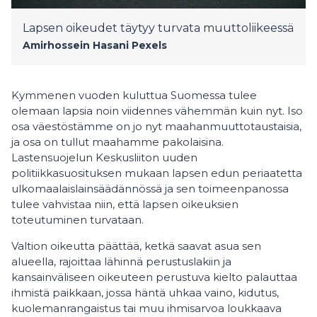
Lapsen oikeudet täytyy turvata muuttoliikeessä
Amirhossein Hasani
Pexels
Kymmenen vuoden kuluttua Suomessa tulee
olemaan lapsia noin viidennes vähemmän kuin nyt. Iso
osa väestöstämme on jo nyt maahanmuuttotaustaisia,
ja osa on tullut maahamme pakolaisina.
Lastensuojelun Keskusliiton uuden
politiikkasuosituksen mukaan lapsen edun periaatetta
ulkomaalaislainsäädännössä ja sen toimeenpanossa
tulee vahvistaa niin, että lapsen oikeuksien
toteutuminen turvataan.
Valtion oikeutta päättää, ketkä saavat asua sen
alueella, rajoittaa lähinnä perustuslakiin ja
kansainväliseen oikeuteen perustuva kielto palauttaa
ihmistä paikkaan, jossa häntä uhkaa vaino, kidutus,
kuolemanrangaistus tai muu ihmisarvoa loukkaava