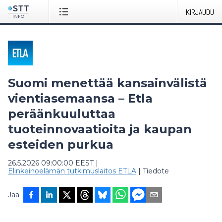
KIRJAUDU
Suomi menettää kansainvälistä
vientiasemaansa – Etla
peräänkuuluttaa
tuoteinnovaatioita ja kaupan
esteiden purkua
26.5.2026 09:00:00 EEST
|
Elinkeinoelämän tutkimuslaitos ETLA
|
Tiedote
Jaa