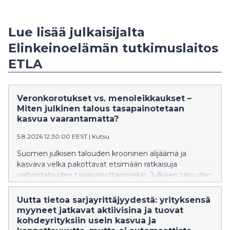
Lue lisää julkaisijalta
Elinkeinoelämän tutkimuslaitos
ETLA
Veronkorotukset vs. menoleikkaukset –
Miten julkinen talous tasapainotetaan
kasvua vaarantamatta?
5.8.2026 12:30:00 EEST
|
Kutsu
Suomen julkisen talouden krooninen alijäämä ja
kasvava velka pakottavat etsimään ratkaisuja
valtiontalouden tasapainottamiseksi. Julkisen talouden
vakauttaminen on välttämätöntä, mutta miten
sopeutustoimet vaikuttavat Suomen talouskasvuun, ja
Uutta tietoa sarjayrittäjyydestä: yrityksensä
millä keinoilla vauriot minimoidaan?
myyneet jatkavat aktiivisina ja tuovat
kohdeyrityksiin usein kasvua ja