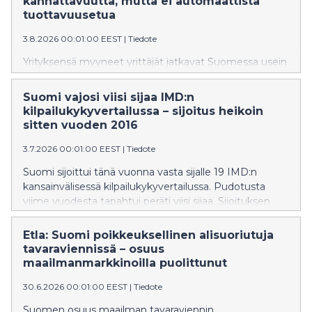
kannattavuutta, mutta ei automaattista
tuottavuusetua
3.8.2026 00:01:00 EEST
|
Tiedote
Yrityksensä myyneet yrittäjät jatkavat Suomessa usein
aktiivisissa omistus-, hallitus- ja johtotehtävissä toisissa
yrityksissä. Elinkeinoelämän tutkimuslaitoksen tuoreen
Suomi vajosi viisi sijaa IMD:n
tutkimuksen mukaan omista yrityksistään
kilpailukykyvertailussa – sijoitus heikoin
irtautuneiden yrittäjien henkilökohtaiset resurssit
sitten vuoden 2016
voivat auttaa toisiakin yrityksiä saavuttamaan
suuremman mittakaavan. Kasvuvaikutukset eivät
3.7.2026 00:01:00 EEST
|
Tiedote
kuitenkaan automaattisesti muutu korkeammaksi
Suomi sijoittui tänä vuonna vasta sijalle 19 IMD:n
työn tuottavuudeksi. Sarjayrittäjien ns.
kansainvälisessä kilpailukykyvertailussa. Pudotusta
yrittäjyyspääoma – eli varallisuus, osaaminen ja
viime vuodesta tapahtui peräti viisi sijaa. Sijoituksen
verkostot – kanavoituu usein jo olemassa oleviin
aleneminen on huomattavan suuri, ja Suomen sijoitus
yrityksiin, ei vain startupeihin.
on nyt vuosien 2013–2016 tasolla. Sijoitus heikkeni
Etla: Suomi poikkeuksellinen alisuoriutuja
vertailun kaikilla osa-alueilla, mutta eniten sijoitusta
tavaraviennissä – osuus
painoi yritysten suorituskyky. Kärkipaikan vertailussa
maailmanmarkkinoilla puolittunut
otti tänä vuonna Singapore, toisena oli Hongkong ja
30.6.2026 00:01:00 EEST
|
Tiedote
kolmantena Sveitsi. Etla on IMD:n yhteistyökumppani
Suomessa.
Suomen osuus maailman tavaraviennin