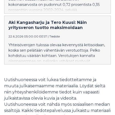
kokonaisarvosta on pudonnut 0,72 prosentista 0,35
prosenttiin vuosina 2002–2024, selviää
Elinkeinoelämän tutkimuslaitoksen tutkimuksesta.
Toisin kuin useimmat muut vanhat teollisuusmaat,
Aki Kangasharju ja Tero Kuusi: Näin
Suomi ei ole onnistunut kompensoimaan
yritysveron tuotto maksimoidaan
heikentynyttä viennin suorituskykyään kysynnän
22.6.2026 05:00:00 EEST
|
Tiedote
kannalta suotuisalla tuotevalikoimalla. Näiden
tekijöiden yhteisvaikutuksesta Suomen viennin
Yhteisöverojen tulossa olevaa kevennystä kritisoidaan,
markkinaosuus on alentunut toiseksi eniten
koska sen pelätään vähentävän verotuottoja. Pelko
tutkimuksessa vertailtujen 42 maan joukossa.
kohdistuu väärään kohtaan. Verotulojen kannalta
olennaisempaa on, paljonko yritykset pystyvät
tekemään voittoja, kuin se, peritäänkö veronalaisista
voitoista veroa 18 vaiko 20 prosenttia. Veroprosentti
pitäisi asettaa niin, että sillä maksimoidaan yritysten
Uutishuoneessa voit lukea tiedotteitamme ja
voitontekokyky eikä staattisesti arvioitu verotulojen
muuta julkaisemaamme materiaalia. Löydät sieltä
määrä, kirjoittavat tuoreessa Etla-kolumnissa
niin yhteyshenkilöidemme tiedot kuin vapaasti
toimitusjohtaja Aki Kangasharju ja tutkimusjohtaja Tero
julkaistavissa olevia kuvia ja videoita.
Kuusi.
Uutishuoneessa voit nähdä myös sosiaalisen median
sisältöjä. Kaikki tiedotepalvelussa julkaistu materiaali