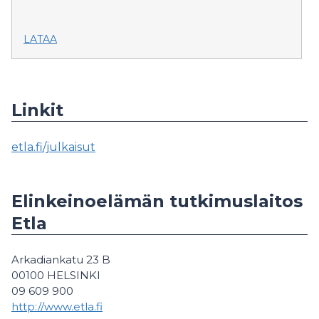
LATAA
Linkit
etla.fi/julkaisut
Elinkeinoelämän tutkimuslaitos
Etla
Arkadiankatu 23 B
00100 HELSINKI
09 609 900
http://www.etla.fi