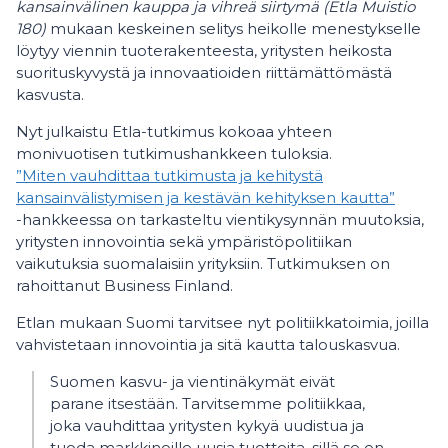
kansainvälinen kauppa ja vihreä siirtymä (Etla Muistio
180)
mukaan keskeinen selitys heikolle menestykselle
löytyy viennin tuoterakenteesta, yritysten heikosta
suorituskyvystä ja innovaatioiden riittämättömästä
kasvusta.
Nyt julkaistu Etla-tutkimus kokoaa yhteen
monivuotisen tutkimushankkeen tuloksia.
”Miten vauhdittaa tutkimusta ja kehitystä
kansainvälistymisen ja kestävän kehityksen kautta”
-hankkeessa on tarkasteltu vientikysynnän muutoksia,
yritysten innovointia sekä ympäristöpolitiikan
vaikutuksia suomalaisiin yrityksiin. Tutkimuksen on
rahoittanut Business Finland.
Etlan mukaan Suomi tarvitsee nyt politiikkatoimia, joilla
vahvistetaan innovointia ja sitä kautta talouskasvua.
Suomen kasvu- ja vientinäkymät eivät
parane itsestään. Tarvitsemme politiikkaa,
joka vauhdittaa yritysten kykyä uudistua ja
tuoda markkinoille uusia tuotteita, sillä se on