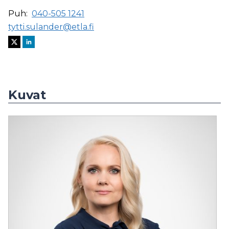
Puh:
040-505 1241
tytti.sulander@etla.fi
Kuvat