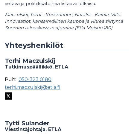
vetävä ja politiikkatoimia listaava julkaisu.
Maczulskij, Terhi - Kuosmanen, Natalia - Kaitila, Ville:
Innovaatiot, kansainvälinen kauppa ja vihreä siirtymä
Suomen talouskasvun ajureina (Etla Muistio 180)
Yhteyshenkilöt
Terhi Maczulskij
Tutkimuspäällikkö, ETLA
Puh:
050-323 0180
terhi.maczulskij@etla.fi
Tytti Sulander
Viestintäjohtaja, ETLA