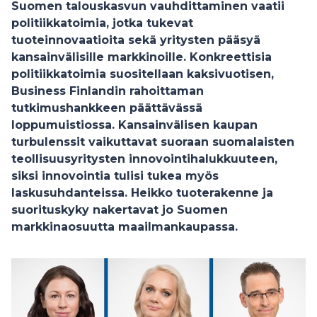
Suomen talouskasvun vauhdittaminen vaatii
politiikkatoimia, jotka tukevat
tuoteinnovaatioita sekä yritysten pääsyä
kansainvälisille markkinoille. Konkreettisia
politiikkatoimia suositellaan kaksivuotisen,
Business Finlandin rahoittaman
tutkimushankkeen päättävässä
loppumuistiossa. Kansainvälisen kaupan
turbulenssit vaikuttavat suoraan suomalaisten
teollisuusyritysten innovointihalukkuuteen,
siksi innovointia tulisi tukea myös
laskusuhdanteissa. Heikko tuoterakenne ja
suorituskyky nakertavat jo Suomen
markkinaosuutta maailmankaupassa.