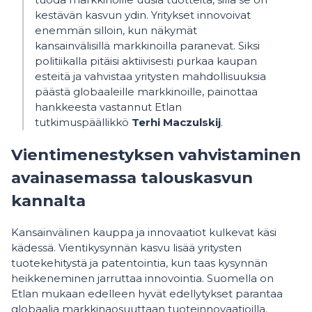
kestävän kasvun ydin. Yritykset innovoivat
enemmän silloin, kun näkymät
kansainvälisillä markkinoilla paranevat. Siksi
politiikalla pitäisi aktiivisesti purkaa kaupan
esteitä ja vahvistaa yritysten mahdollisuuksia
päästä globaaleille markkinoille, painottaa
hankkeesta vastannut Etlan
tutkimuspäällikkö
Terhi Maczulskij
.
Vientimenestyksen vahvistaminen
avainasemassa talouskasvun
kannalta
Kansainvälinen kauppa ja innovaatiot kulkevat käsi
kädessä. Vientikysynnän kasvu lisää yritysten
tuotekehitystä ja patentointia, kun taas kysynnän
heikkeneminen jarruttaa innovointia. Suomella on
Etlan mukaan edelleen hyvät edellytykset parantaa
globaalia markkinaosuuttaan tuoteinnovaatioilla.