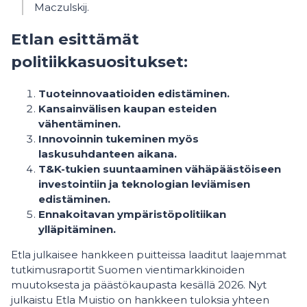
Maczulskij.
Etlan esittämät
politiikkasuositukset:
Tuoteinnovaatioiden edistäminen.
Kansainvälisen kaupan esteiden
vähentäminen.
Innovoinnin tukeminen myös
laskusuhdanteen aikana.
T&K-tukien suuntaaminen vähäpäästöiseen
investointiin ja teknologian leviämisen
edistäminen.
Ennakoitavan ympäristöpolitiikan
ylläpitäminen.
Etla julkaisee hankkeen puitteissa laaditut laajemmat
tutkimusraportit Suomen vientimarkkinoiden
muutoksesta ja päästökaupasta kesällä 2026. Nyt
julkaistu Etla Muistio on hankkeen tuloksia yhteen