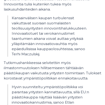
Innovointia tulisi kuitenkin tukea myös
laskusuhdanteiden aikana.
Kansainvälisen kaupan turbulenssit
vaikuttavat suoraan suomalaisten
teollisuusyritysten innovointihalukkuuteen.
Innovaatiotuet tai verokannustimet
taantumien aikana voivat auttaa yrityksiä
ylläpitämään innovaatiovauhtia myös
epäedullisissa kauppaolosuhteissa, sanoo
Terhi Maczulskij.
Tutkimushankkeessa selvitettiin myös
ilmastonmuutoksen hillitsemiseen tähtäävän
päästökaupan vaikutusta yritysten toimintaan. Tulokset
korostavat ympäristöpolitiikan ennakoitavuutta.
Hyvin suunniteltu ympäristöpolitiikka voi
parantaa yritysten kannattavuutta, sillä EU:n
päästökauppa näyttää lisäävän yritysten
innovaatiokannustimia, sanoo Etlan