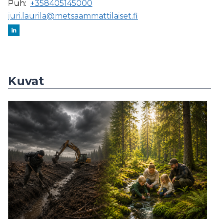
Puh:
+358405145000
juri.laurila@metsaammattilaiset.fi
Kuvat