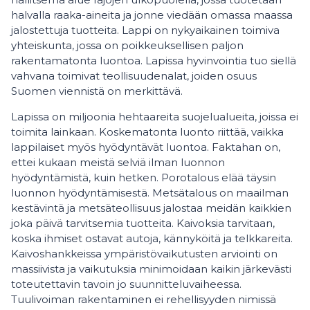
halvalla raaka-aineita ja jonne viedään omassa maassa
jalostettuja tuotteita. Lappi on nykyaikainen toimiva
yhteiskunta, jossa on poikkeuksellisen paljon
rakentamatonta luontoa. Lapissa hyvinvointia tuo siellä
vahvana toimivat teollisuudenalat, joiden osuus
Suomen viennistä on merkittävä.
Lapissa on miljoonia hehtaareita suojelualueita, joissa ei
toimita lainkaan. Koskematonta luonto riittää, vaikka
lappilaiset myös hyödyntävät luontoa. Faktahan on,
ettei kukaan meistä selviä ilman luonnon
hyödyntämistä, kuin hetken. Porotalous elää täysin
luonnon hyödyntämisestä. Metsätalous on maailman
kestävintä ja metsäteollisuus jalostaa meidän kaikkien
joka päivä tarvitsemia tuotteita. Kaivoksia tarvitaan,
koska ihmiset ostavat autoja, kännyköitä ja telkkareita.
Kaivoshankkeissa ympäristövaikutusten arviointi on
massiivista ja vaikutuksia minimoidaan kaikin järkevästi
toteutettavin tavoin jo suunnitteluvaiheessa.
Tuulivoiman rakentaminen ei rehellisyyden nimissä