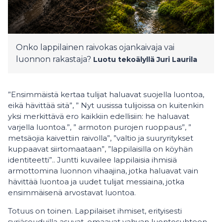
Onko lappilainen raivokas ojankaivaja vai
luonnon rakastaja?
Luotu tekoälyllä
Juri Laurila
”Ensimmäistä kertaa tulijat haluavat suojella luontoa,
eikä hävittää sitä”, ” Nyt uusissa tulijoissa on kuitenkin
yksi merkittävä ero kaikkiin edellisiin: he haluavat
varjella luontoa.”, ” armoton purojen ruoppaus”, ”
metsäojia kaivettiin raivolla”, ”valtio ja suuryritykset
kuppaavat siirtomaataan”, ”lappilaisilla on köyhän
identiteetti”.. Juntti kuvailee lappilaisia ihmisiä
armottomina luonnon vihaajina, jotka haluavat vain
hävittää luontoa ja uudet tulijat messiaina, jotka
ensimmäisenä arvostavat luontoa.
Totuus on toinen. Lappilaiset ihmiset, erityisesti
syrjäseuduilla asuvat, omaavat vahvan luontosuhteen.