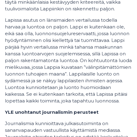
täytä minkäänlaisia kestävyyden kriteereitä, vaikka
tuulivoimaloita Lappiinkin on rakennettu paljon.
Lapissa asutus on länsimaiden vertailussa todella
harvaa ja luontoa on paljon. Lappi ei kuitenkaan ole,
eikä saa olla, luonnonsuojelureservaatti, jossa luonnon
hyödyntäminen olisi kiellettyä tai tuomittavaa. Lappi
pärjää hyvin vertailussa minkä tahansa maakunnan
kanssa luontoarvojen suojelemisessa, sillä Lapissa on
paljon rakentamatonta luontoa. On kohtuutonta luoda
mielikuvaa, jossa Lappia kuvataan ”välinpitämättömien
luonnon tuhoajien maana”. Lappilaisille luonto on
sydämessä ja se näkyy lappilaisten ihmisten arjessa.
Luontoa kunnioitetaan ja luonto huomioidaan
kaikessa. Se ei kuitenkaan tarkoita, että Lapissa pitäisi
lopettaa kaikki toiminta, joka tapahtuu luonnossa.
YLE unohtanut journalismin perusteet
Journalismia kunnioittava julkaisutoiminta on
sananvapauden vastuullista käyttämistä mediassa.
Journalistin ohjeiden tarkoitus on edistää keskustelua