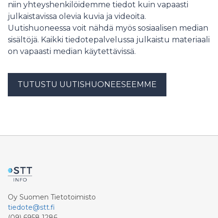
niin yhteyshenkilöidemme tiedot kuin vapaasti
tutkimukseen, yhteistyöhön ja maanomistajien
julkaistavissa olevia kuvia ja videoita.
luottamukseen.
Uutishuoneessa voit nähdä myös sosiaalisen median
sisältöjä. Kaikki tiedotepalvelussa julkaistu materiaali
on vapaasti median käytettävissä.
TUTUSTU UUTISHUONEESEEMME
Oy Suomen Tietotoimisto
tiedote@stt.fi
(09) 6958 1286