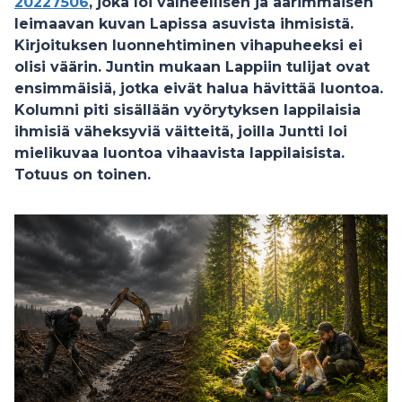
20227506
, joka loi valheellisen ja äärimmäisen
leimaavan kuvan Lapissa asuvista ihmisistä.
Kirjoituksen luonnehtiminen vihapuheeksi ei
olisi väärin. Juntin mukaan Lappiin tulijat ovat
ensimmäisiä, jotka eivät halua hävittää luontoa.
Kolumni piti sisällään vyörytyksen lappilaisia
ihmisiä väheksyviä väitteitä, joilla Juntti loi
mielikuvaa luontoa vihaavista lappilaisista.
Totuus on toinen.