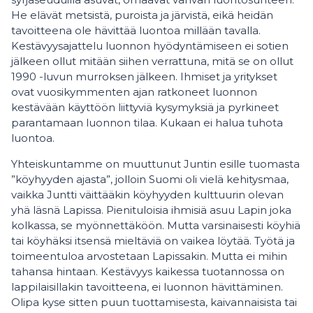
He elävät metsistä, puroista ja järvistä, eikä heidän
tavoitteena ole hävittää luontoa millään tavalla.
Kestävyysajattelu luonnon hyödyntämiseen ei sotien
jälkeen ollut mitään siihen verrattuna, mitä se on ollut
1990 -luvun murroksen jälkeen. Ihmiset ja yritykset
ovat vuosikymmenten ajan ratkoneet luonnon
kestävään käyttöön liittyviä kysymyksiä ja pyrkineet
parantamaan luonnon tilaa. Kukaan ei halua tuhota
luontoa.
Yhteiskuntamme on muuttunut Juntin esille tuomasta
”köyhyyden ajasta”, jolloin Suomi oli vielä kehitysmaa,
vaikka Juntti väittääkin köyhyyden kulttuurin olevan
yhä läsnä Lapissa. Pienituloisia ihmisiä asuu Lapin joka
kolkassa, se myönnettäköön. Mutta varsinaisesti köyhiä
tai köyhäksi itsensä mieltäviä on vaikea löytää. Työtä ja
toimeentuloa arvostetaan Lapissakin. Mutta ei mihin
tahansa hintaan. Kestävyys kaikessa tuotannossa on
lappilaisillakin tavoitteena, ei luonnon hävittäminen.
Olipa kyse sitten puun tuottamisesta, kaivannaisista tai