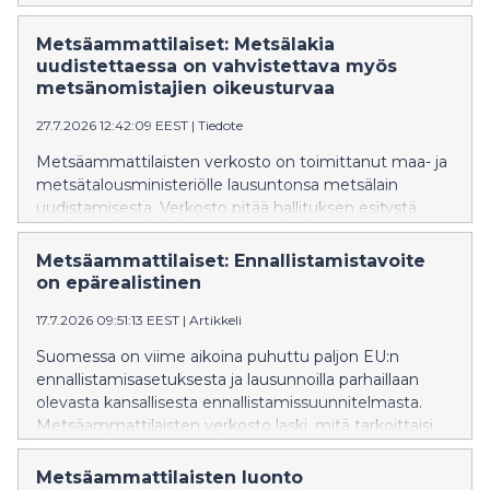
kustannuksista ja tavoitteista. Yksi kysymys jää
kuitenkin yllättävän vähälle huomiolle: Kuka tekee
Metsäammattilaiset: Metsälakia
ennallistamistyöt?
uudistettaessa on vahvistettava myös
metsänomistajien oikeusturvaa
27.7.2026 12:42:09 EEST
|
Tiedote
Metsäammattilaisten verkosto on toimittanut maa- ja
metsätalousministeriölle lausuntonsa metsälain
uudistamisesta. Verkosto pitää hallituksen esitystä
pääosin onnistuneena, mutta katsoo, että
lakiuudistuksessa on samalla vahvistettava
Metsäammattilaiset: Ennallistamistavoite
metsänomistajien ja metsäammattilaisten
on epärealistinen
oikeusturvaa muuttuneessa toimintaympäristössä.
17.7.2026 09:51:13 EEST
|
Artikkeli
Metsäammattilaisten mukaan suomalaiset metsät
ovat ilmaston, luonnon ja hyvinvoinnin ratkaisu – mutta
Suomessa on viime aikoina puhuttu paljon EU:n
vain silloin, kun niitä voidaan hoitaa pitkäjänteisesti
ennallistamisasetuksesta ja lausunnoilla parhaillaan
tutkimukseen perustuen ja omaisuudensuojaa
olevasta kansallisesta ennallistamissuunnitelmasta.
kunnioittaen.
Metsäammattilaisten verkosto laski, mitä tarkoittaisi,
että kolmasosa Suomesta voitaisiin ennallistaa vuoden
2030 loppuun mennessä. Laskelma paljastaa
Metsäammattilaisten luonto