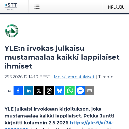
KIRJAUDU
YLE:n irvokas julkaisu
mustamaalaa kaikki lappilaiset
ihmiset
25.5.2026 12:14:10 EEST
|
Metsäammattilaiset
|
Tiedote
Jaa
YLE julkaisi irvokkaan kirjoituksen, joka
mustamaalaa kaikki lappilaiset. Pekka Juntti
kirjoitti kolumnin 2.5.2026
https://yle.fi/a/74-