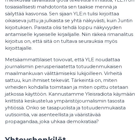
tosiasiallisesti mahdotonta sen taakse mennä ja
säilyttää kasvonsa. Sen sijaan YLE:n tulisi kirjoittaa
oikaiseva juttu ja julkaista se yhtä näkyvästi, kuin Juntin
kirjoituksen. Parasta olisi tehdä loppu näkyvyyden
antamiselle kyseiselle kirjailijalle. Niin räikeä rimanalitus
kirjoitus on, että siitä on tultava seurauksia myös
kirjoittajalle.
Metsäammattilaiset toivovat, että YLE noudattaa
journalismin perusperiaatetta totuudenmukaisen
maailmankuvan välittämiseksi lukijoilleen. Virheitä
sattuu, kun ihmiset tekevät. Tärkeintä on, miten
virheiden kohdalla toimitaan ja miten opittu otetaan
jatkossa käyttöön. Kannustamme Yleisradiota käymään
kriittistä keskustelua ympäristöjournalismin tasosta
yhtiössä. Onko se tasapuolista ja totuudenmukaista
uutisointia, vai asenteellista ja vääristävää
propagandaa, joka uhkaa demokratiaa?
Yhteyshenkilöt