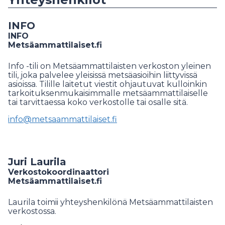
INFO
INFO
Metsäammattilaiset.fi
Info -tili on Metsäammattilaisten verkoston yleinen
tili, joka palvelee yleisissä metsäasioihin liittyvissä
asioissa. Tilille laitetut viestit ohjautuvat kulloinkin
tarkoituksenmukaisimmalle metsäammattilaiselle
tai tarvittaessa koko verkostolle tai osalle sitä.
info@metsaammattilaiset.fi
Juri Laurila
Verkostokoordinaattori
Metsäammattilaiset.fi
Laurila toimii yhteyshenkilönä Metsäammattilaisten
verkostossa.