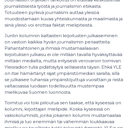
journalistisesta työstä ja journalismin etiikasta.
Totuuteen pyrkivä journalismi auttaa yleisöä
muodostamaan kuvaa yhteiskunnasta ja maailmasta ja
siinä yleisö voi erottaa faktat mielipiteistä.
Juntin kolumnin kaltaisten kirjoitusten julkaiseminen
on vastoin kaikkia hyvän journalismin periaatteita.
Pahantahtoinen ja ihmisiä mustamaalaavan
kirjoituksen julkaisu ei ole millään tavalla hyväksyttävää
miltään medialta, mutta erityisesti verovaroin toimivan
Yleisradion tulisi pidättäytyä sellaisesta täysin. Ehkä YLE
on itse hämärtänyt rajat ympäristömedian saralla, sillä
se julkaisee tuhansia ympäristöjuttuja vuosittain ja niistä
valtaosassa luodaan todellisuutta mustempaa
mielikuvaa Suomen luonnosta.
Toimitus voi toki piiloutua sen taakse, että kyseessä on
kolumni, kirjoittajan mielipide. Koska kyseessä on
vakiokolumnisti, jonka jokainen kolumni mustamaalaa
ihmisiä ja luo enemmän tai vähemmän loukkaavaa
mielikuvaa tavallisista työtä tekevistä ihmisistä, YLE:n on