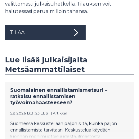
välittömästi julkaisuhetkellä. Tilauksen voit
halutessasi perua milloin tahansa.
TILAA
Lue lisää julkaisijalta
Metsäammattilaiset
Suomalainen ennallistamismetsuri –
ratkaisu ennallistamisen
työvoimahaasteeseen?
5.8.2026 13:31:23 EEST
|
Artikkeli
Suomessa keskustellaan paljon siitä, kuinka paljon
ennallistamista tarvitaan. Keskustelua käydään
luonnon monimuotoisuudesta, ilmastosta,