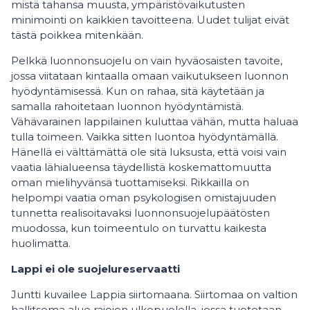
mistä tahansa muusta, ympäristövaikutusten
minimointi on kaikkien tavoitteena. Uudet tulijat eivät
tästä poikkea mitenkään.
Pelkkä luonnonsuojelu on vain hyväosaisten tavoite,
jossa viitataan kintaalla omaan vaikutukseen luonnon
hyödyntämisessä. Kun on rahaa, sitä käytetään ja
samalla rahoitetaan luonnon hyödyntämistä.
Vähävarainen lappilainen kuluttaa vähän, mutta haluaa
tulla toimeen. Vaikka sitten luontoa hyödyntämällä.
Hänellä ei välttämättä ole sitä luksusta, että voisi vain
vaatia lähialueensa täydellistä koskemattomuutta
oman mielihyvänsä tuottamiseksi. Rikkailla on
helpompi vaatia oman psykologisen omistajuuden
tunnetta realisoitavaksi luonnonsuojelupäätösten
muodossa, kun toimeentulo on turvattu kaikesta
huolimatta.
Lappi ei ole suojelureservaatti
Juntti kuvailee Lappia siirtomaana. Siirtomaa on valtion
hallitsema alue rajojen ulkopuolella, jossa tuotetaan