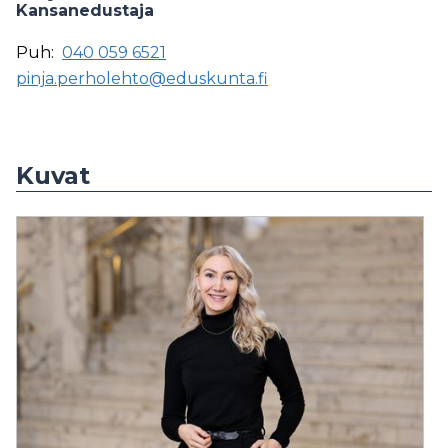
Kansanedustaja
Puh:
040 059 6521
pinja.perholehto@eduskunta.fi
Kuvat