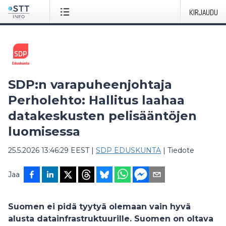
KIRJAUDU
SDP:n varapuheenjohtaja
Perholehto: Hallitus laahaa
datakeskusten pelisääntöjen
luomisessa
25.5.2026 13:46:29 EEST
|
SDP EDUSKUNTA
|
Tiedote
Jaa
Suomen ei pidä tyytyä olemaan vain hyvä
alusta datainfrastruktuurille. Suomen on oltava