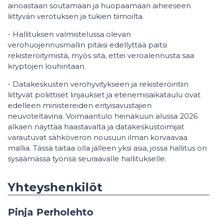
ainoastaan soutamaan ja huopaamaan aiheeseen
liittyvän verotuksen ja tukien tiimoilta.
- Hallituksen valmistelussa olevan
verohuojennusmallin pitäisi edellyttää paitsi
rekisteröitymistä, myös sitä, ettei veroalennusta saa
kryptojen louhintaan.
- Datakeskusten verohyvitykseen ja rekisteröintiin
liittyvät poliittiset linjaukset ja etenemisaikataulu ovat
edelleen ministereiden erityisavustajien
neuvoteltavina. Voimaantulo heinäkuun alussa 2026
alkaen näyttää haastavalta ja datakeskustoimijat
varautuvat sähköveron nousuun ilman korvaavaa
mallia. Tässä taitaa olla jälleen yksi asia, jossa hallitus on
sysäämässä työnsä seuraavalle hallitukselle.
Yhteyshenkilöt
Pinja Perholehto