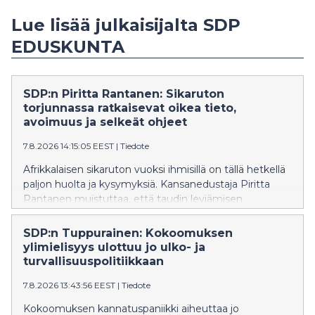
Lue lisää julkaisijalta SDP
EDUSKUNTA
SDP:n Piritta Rantanen: Sikaruton
torjunnassa ratkaisevat oikea tieto,
avoimuus ja selkeät ohjeet
7.8.2026 14:15:05 EEST
|
Tiedote
Afrikkalaisen sikaruton vuoksi ihmisillä on tällä hetkellä
paljon huolta ja kysymyksiä. Kansanedustaja Piritta
Rantanen muistuttaa, että taudin leviämisen
estäminen onnistuu vain, jos ihmisillä on käytössään
oikeaa ja ajantasaista tietoa sekä selkeät
SDP:n Tuppurainen: Kokoomuksen
toimintaohjeet.
ylimielisyys ulottuu jo ulko- ja
turvallisuuspolitiikkaan
7.8.2026 13:43:56 EEST
|
Tiedote
Kokoomuksen kannatuspaniikki aiheuttaa jo