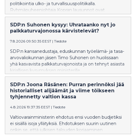
politikointia ulko- ja turvallisuuspolitiikalla.
Ryhmäpuheenjohtaja Kopran lausunnot ovat
oppikirjaesimerkki siitä, miten kokoomuksen
ulkopoliittinen värisuora aiheuttaa vauhtisokeutta, joka
SDP:n Suhonen kysyy: Uhrataanko nyt jo
heikentää Suomen turvallisuutta, SDP:n Tuppurainen
palkkaturvajonossa kärvistelevät?
sanoo.
7.8.2026 09:50:35 EEST
|
Tiedote
SDP:n kansanedustaja, eduskunnan työelämä- ja tasa-
arvovaliokunnan jäsen Timo Suhonen on huolissaan
yhä kasvavista palkkaturvajonoista ja on tehnyt asiasta
kirjallisen kysymyksen ministerille.
SDP:n Joona Räsänen: Purran perinnöksi jää
historialliset alijäämät ja viime töikseen
tyhjennetty valtion kassa
4.8.2026 19:37:35 EEST
|
Tiedote
Valtiovarainministerin ehdotus ensi vuoden budjetiksi
ei sisällä isoja yllätyksiä. Ehdotuksen suurin uutinen
onkin se, että julkisen talouden korjaaminen