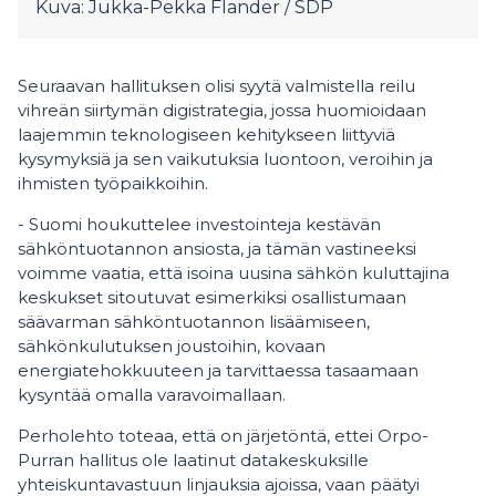
Kuva: Jukka-Pekka Flander / SDP
Seuraavan hallituksen olisi syytä valmistella reilu
vihreän siirtymän digistrategia, jossa huomioidaan
laajemmin teknologiseen kehitykseen liittyviä
kysymyksiä ja sen vaikutuksia luontoon, veroihin ja
ihmisten työpaikkoihin.
- Suomi houkuttelee investointeja kestävän
sähköntuotannon ansiosta, ja tämän vastineeksi
voimme vaatia, että isoina uusina sähkön kuluttajina
keskukset sitoutuvat esimerkiksi osallistumaan
säävarman sähköntuotannon lisäämiseen,
sähkönkulutuksen joustoihin, kovaan
energiatehokkuuteen ja tarvittaessa tasaamaan
kysyntää omalla varavoimallaan.
Perholehto toteaa, että on järjetöntä, ettei Orpo-
Purran hallitus ole laatinut datakeskuksille
yhteiskuntavastuun linjauksia ajoissa, vaan päätyi