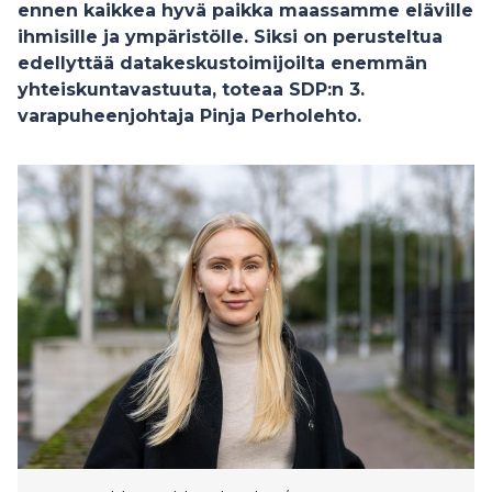
ennen kaikkea hyvä paikka maassamme eläville
ihmisille ja ympäristölle. Siksi on perusteltua
edellyttää datakeskustoimijoilta enemmän
yhteiskuntavastuuta, toteaa SDP:n 3.
varapuheenjohtaja Pinja Perholehto.