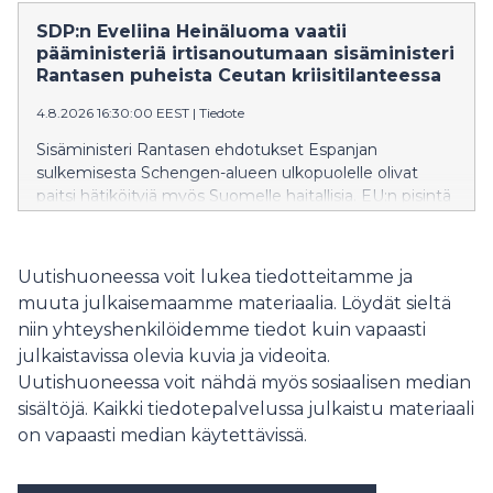
työnnetään seuraavan hallituksen syliin, SDP:n Joona
Räsänen toteaa.
SDP:n Eveliina Heinäluoma vaatii
pääministeriä irtisanoutumaan sisäministeri
Rantasen puheista Ceutan kriisitilanteessa
4.8.2026 16:30:00 EEST
|
Tiedote
Sisäministeri Rantasen ehdotukset Espanjan
sulkemisesta Schengen-alueen ulkopuolelle olivat
paitsi hätiköityjä myös Suomelle haitallisia. EU:n pisintä
itärajaa vartioivalle Suomelle on erityisen tärkeää
säilyttää muiden EU-maiden tuki ja ymmärrys
rajaturvallisuuden vaikeissa oloissa.
Uutishuoneessa voit lukea tiedotteitamme ja
muuta julkaisemaamme materiaalia. Löydät sieltä
niin yhteyshenkilöidemme tiedot kuin vapaasti
julkaistavissa olevia kuvia ja videoita.
Uutishuoneessa voit nähdä myös sosiaalisen median
sisältöjä. Kaikki tiedotepalvelussa julkaistu materiaali
on vapaasti median käytettävissä.