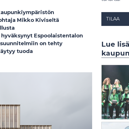
 kaupunkiympäristön
TILAA
johtaja Mikko Kiviseltä
lusta
n hyväksynyt Espoolaistentalon
Lue lis
 suunnitelmiin on tehty
täytyy tuoda
kaupunk