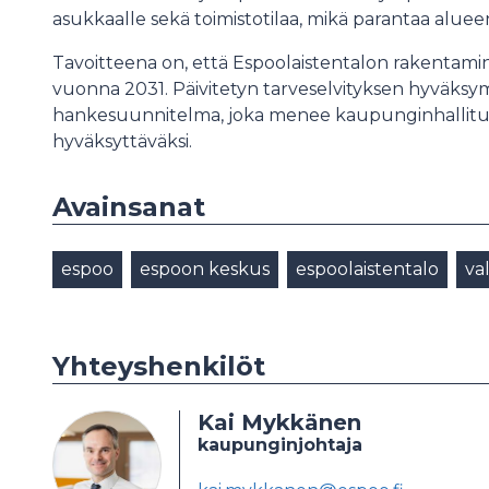
asukkaalle sekä toimistotilaa, mikä parantaa aluee
Tavoitteena on, että Espoolaistentalon rakentamine
vuonna 2031. Päivitetyn tarveselvityksen hyväksym
hankesuunnitelma, joka menee kaupunginhallituk
hyväksyttäväksi.
Avainsanat
espoo
espoon keskus
espoolaistentalo
va
Yhteyshenkilöt
Kai Mykkänen
kaupunginjohtaja