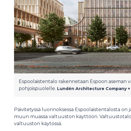
Espoolaistentalo rakennetaan Espoon aseman vä
pohjoispuolelle.
Lundén Architecture Company +
Päivitetyssä luonnoksessa Espoolaistentalosta on jät
muun muassa valtuuston käyttöön. Valtuustotalon
valtuuston käytössä.