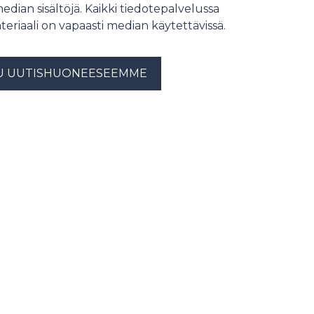
median sisältöjä. Kaikki tiedotepalvelussa
teriaali on vapaasti median käytettävissä.
U UUTISHUONEESEEMME