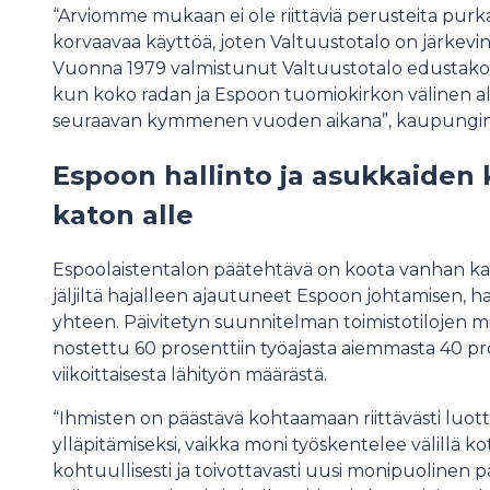
“Arviomme mukaan ei ole riittäviä perusteita purka
korvaavaa käyttöä, joten Valtuustotalo on järkevin
Vuonna 1979 valmistunut Valtuustotalo edustakoon
kun koko radan ja Espoon tuomiokirkon välinen al
seuraavan kymmenen vuoden aikana”, kaupungin
Espoon hallinto ja asukkaiden
katon alle
Espoolaistentalon päätehtävä on koota vanhan 
jäljiltä hajalleen ajautuneet Espoon johtamisen, ha
yhteen. Päivitetyn suunnitelman toimistotilojen m
nostettu 60 prosenttiin työajasta aiemmasta 40 pr
viikoittaisesta lähityön määrästä.
“Ihmisten on päästävä kohtaamaan riittävästi luo
ylläpitämiseksi, vaikka moni työskentelee välillä koto
kohtuullisesti ja toivottavasti uusi monipuoline