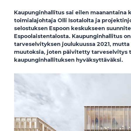
Kaupunginhallitus sai eilen maanantaina
toimialajohtaja Olli Isotalolta ja projektin
selostuksen Espoon keskukseen suunnitel
Espoolaistentalosta. Kaupunginhallitus o
tarveselvityksen joulukuussa 2021, mutta
muutoksia, joten päivitetty tarveselvitys 
kaupunginhallituksen hyväksyttäväksi.