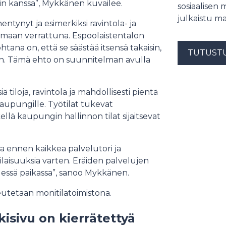
kin kanssa”, Mykkänen kuvailee.
sosiaalisen 
julkaistu ma
ntynyt ja esimerkiksi ravintola- ja
lmaan verrattuna. Espoolaistentalon
na on, että se säästää itsensä takaisin,
TUTUST
aan. Tämä ehto on suunnitelman avulla
tiloja, ravintola ja mahdollisesti pientä
 kaupungille. Työtilat tukevat
ellä kaupungin hallinnon tilat sijaitsevat
.
a ennen kaikkea palvelutori ja
laisuuksia varten. Eräiden palvelujen
hdessä paikassa”, sanoo Mykkänen.
teutetaan monitilatoimistona.
isivu on kierrätettyä