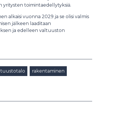
n yritysten toimintaedellytyksiä.
n alkaisi vuonna 2029 ja se olisi valmis
isen jälkeen laaditaan
sen ja edelleen valtuuston
ltuustotalo
rakentaminen