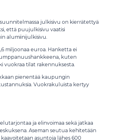
uunnitelmassa julkisivu on kierrätettyä
, että puujulkisivu vaatisi
 alumiinijulkisivu.
6 miljoonaa euroa. Hanketta ei
n kumppanuushankkeena, kuten
ki vuokraa tilat rakennuksesta.
ikkaan pienentää kaupungin
kustannuksia. Vuokrakuluista kertyy
9
lutarjontaa ja elinvoimaa sekä jatkaa
na keskuksena. Aseman seutua kehitetään
 kaavoitetaan asuntoja lähes 600