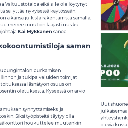
a Valtuustotaloa eikä sille ole löytynyt
tä säilyttää nykyisessä käytössään.
 aikansa julkista rakentamista samalla,
ue menee muutoin laajasti uusiksi
johtaja
Kai Mykkänen
sanoo.
 kokoontumistiloja saman
kaupungintalon purkamisen
llinnon ja tukipalveluiden toimijat
itoituksessa läsnätyön osuus on
osentin oletuksesta. Kyseessä on arvio
Uutishuonee
ttamuksen synnyttämiseksi ja
julkaisemaam
akin. Siksi työpisteitä täytyy olla
yhteyshenki
n pääkonttori houkuttelee muutenkin
olevia kuvia