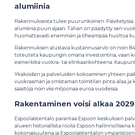
alumiinia
Rakennuksesta tulee puurunkoinen. Päivitetyssä s
alumiinia puun sijaan. Tähän on päädytty sen vuoksi
huomattavasti enemmän ja tiheämpää huoltoa kuin
Rakennuksen alustava kustannusarvio on noin 84,
toteuteta kaupungin omana investointina, vaa
esimerkiksi vuokra- tai elinkaarikohteena. Kaupun
Yksiköiden ja palveluiden kokoaminen yhteen pa
vuokraaman ja omistaman toimitilan pinta-alaa ja 
säästöjä noin viisi miljoonaa euroa vuodessa.
Rakentaminen voisi alkaa 202
Espoolaistentalo parantaa Espoon keskuksen palve
alueen historiallista roolia Espoon hallinnollise
kokonaisuutena ja Espoolaistentalon ympäristöön