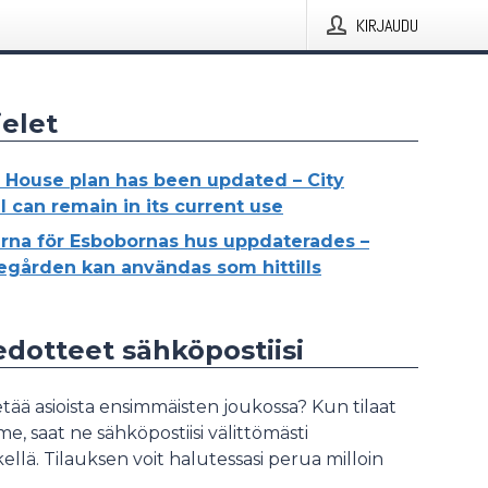
KIRJAUDU
elet
 House plan has been updated – City
l can remain in its current use
rna för Esbobornas hus uppdaterades –
egården kan användas som hittills
iedotteet sähköpostiisi
tää asioista ensimmäisten joukossa? Kun tilaat
, saat ne sähköpostiisi välittömästi
ellä. Tilauksen voit halutessasi perua milloin