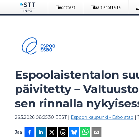
Tiedotteet
Tilaa tiedotteita
J
Espoolaistentalon su
päivitetty – Valtuusto
sen rinnalla nykyise
26.5.2026 08:25:30 EEST
|
Espoon kaupunki - Esbo stad
|
Jaa