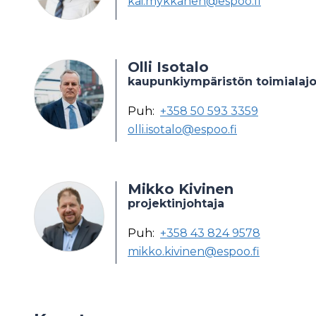
kai.mykkanen@espoo.fi
Olli Isotalo
kaupunkiympäristön toimialajo
Puh:
+358 50 593 3359
olli.isotalo@espoo.fi
Mikko Kivinen
projektinjohtaja
Puh:
+358 43 824 9578
mikko.kivinen@espoo.fi