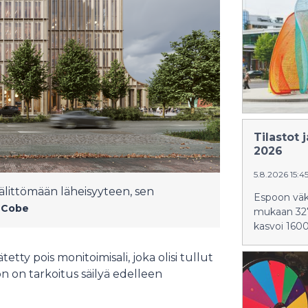
Tilastot
2026
5.8.2026 15:4
littömään läheisyyteen, sen
Espoon väk
 Cobe
mukaan 327
kasvoi 1600
etty pois monitoimisali, joka olisi tullut
 on tarkoitus säilyä edelleen