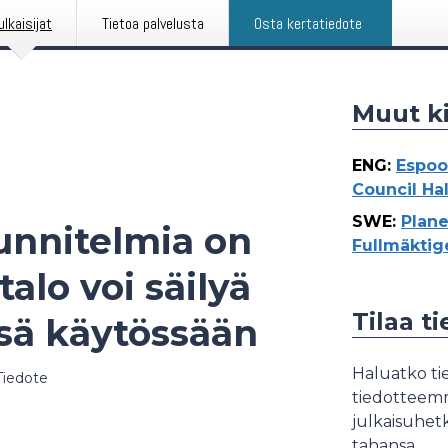
ulkaisijat
Tietoa palvelusta
Osta kertatiedote
Muut ki
ENG
:
Espoo
Council Hal
SWE
:
Plane
unnitelmia on
Fullmäktig
talo voi säilyä
Tilaa t
ssä käytössään
Haluatko tie
Tiedote
tiedotteemme
julkaisuhetk
tahansa.