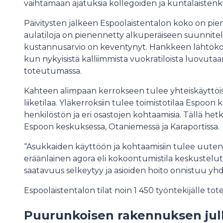
vaihtamaan ajatuksia kollegoiden ja kuntalaisten
Päivitysten jälkeen Espoolaistentalon koko on piene
aulatiloja on pienennetty alkuperäiseen suunnite
kustannusarvio on keventynyt. Hankkeen lähtökohta
kun nykyisistä kalliimmista vuokratiloista luovut
toteutumassa.
Kahteen alimpaan kerrokseen tulee yhteiskäyttöisiä 
liiketilaa. Yläkerroksiin tulee toimistotilaa Espoon
henkilöstön ja eri osastojen kohtaamisia. Tällä hetk
Espoon keskuksessa, Otaniemessä ja Karaportissa
“Asukkaiden käyttöön ja kohtaamisiin tulee uuten
eräänlainen agora eli kokoontumistila keskusteluti
saatavuus selkeytyy ja asioiden hoito onnistuu y
Espoolaistentalon tilat noin 1 450 työntekijälle to
Puurunkoisen rakennuksen julk