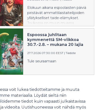
Elokuun aikana espoolaisten päiviä
piristävät ammattilaistaiteilijoiden
yllätykselliset taide-elämykset.
Joukossa on muun muassa
rauhantahtoa esittelevä yhteisöllinen
esitystaidehanke, nukketeatteria,
Espoossa juhlitaan
tankotanssia ja musiikkiesityksiä.
kymmenettä SM-viikkoa
30.7.-2.8. – mukana 20 lajia
27.7.2026 07:30:00 EEST
|
Tiedote
Tule seuraamaan
ssa voit lukea tiedotteitamme ja muuta
me materiaalia. Löydät sieltä niin
löidemme tiedot kuin vapaasti julkaistavissa
 ja videoita. Uutishuoneessa voit nähdä myös