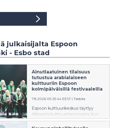
ää julkaisijalta Espoon
i - Esbo stad
Ainutlaatuinen tilaisuus
tutustua arabialaiseen
kulttuuriin Espoon
kolmipäiväisillä festivaaleilla
7.8.2026 09:25:44 EEST
|
Tiedote
Espoon kulttuurikeskus täyttyy
rikkaasta kulttuuritarjonnasta, kun
Arabialaisen kulttuurin festivaali
kokoaa yhteen toimijoita ja