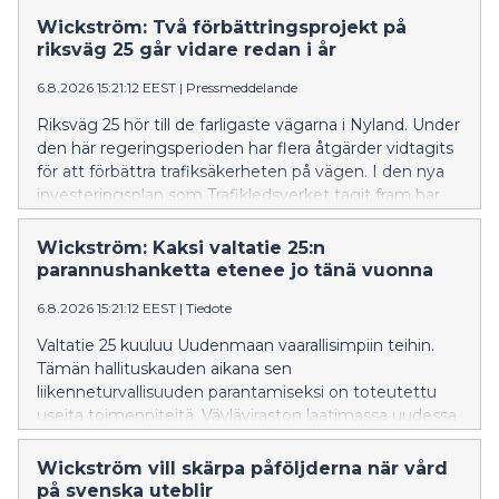
Wickström: Två förbättringsprojekt på
riksväg 25 går vidare redan i år
6.8.2026 15:21:12 EEST
|
Pressmeddelande
Riksväg 25 hör till de farligaste vägarna i Nyland. Under
den här regeringsperioden har flera åtgärder vidtagits
för att förbättra trafiksäkerheten på vägen. I den nya
investeringsplan som Trafikledsverket tagit fram har
åtgärder längs riksväg 25 prioriterats.
Wickström: Kaksi valtatie 25:n
parannushanketta etenee jo tänä vuonna
6.8.2026 15:21:12 EEST
|
Tiedote
Valtatie 25 kuuluu Uudenmaan vaarallisimpiin teihin.
Tämän hallituskauden aikana sen
liikenneturvallisuuden parantamiseksi on toteutettu
useita toimenpiteitä. Väyläviraston laatimassa uudessa
investointiohjelmassa valtatie 25:n kehittämistoimet
on asetettu etusijalle.
Wickström vill skärpa påföljderna när vård
på svenska uteblir