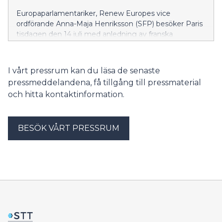
Europaparlamentariker, Renew Europes vice
ordförande Anna-Maja Henriksson (SFP) besöker Paris
tisdagen den 14 juli med anledning av franska
nationaldagen.
I vårt pressrum kan du läsa de senaste
pressmeddelandena, få tillgång till pressmaterial
och hitta kontaktinformation.
BESÖK VÅRT PRESSRUM