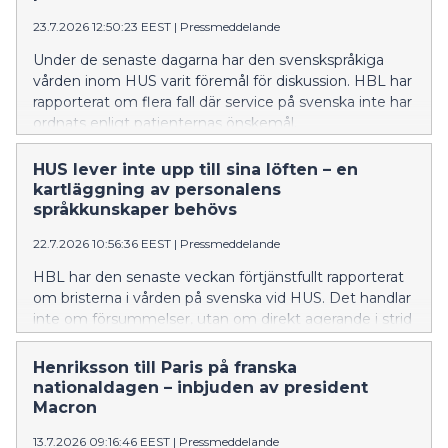
23.7.2026 12:50:23 EEST
|
Pressmeddelande
Under de senaste dagarna har den svenskspråkiga
vården inom HUS varit föremål för diskussion. HBL har
rapporterat om flera fall där service på svenska inte har
ordnats enligt patienternas önskemål.
HUS lever inte upp till sina löften – en
kartläggning av personalens
språkkunskaper behövs
22.7.2026 10:56:36 EEST
|
Pressmeddelande
HBL har den senaste veckan förtjänstfullt rapporterat
om bristerna i vården på svenska vid HUS. Det handlar
inte om försummelser, utan om direkt agerande i strid
med språklagstiftningen.
Henriksson till Paris på franska
nationaldagen – inbjuden av president
Macron
13.7.2026 09:16:46 EEST
|
Pressmeddelande