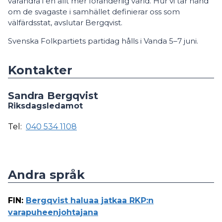
varandra i en allt mer föränderlig värld. Hur vi tar hand
om de svagaste i samhället definierar oss som
välfärdsstat, avslutar Bergqvist.
Svenska Folkpartiets partidag hålls i Vanda 5–7 juni.
Kontakter
Sandra Bergqvist
Riksdagsledamot
Tel:
040 534 1108
Andra språk
FIN
:
Bergqvist haluaa jatkaa RKP:n
varapuheenjohtajana