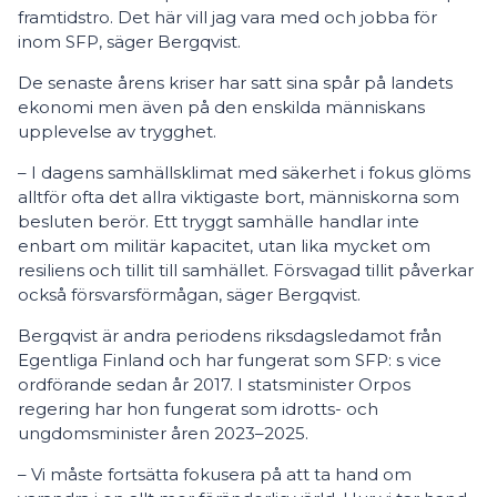
framtidstro. Det här vill jag vara med och jobba för
inom SFP, säger Bergqvist.
De senaste årens kriser har satt sina spår på landets
ekonomi men även på den enskilda människans
upplevelse av trygghet.
– I dagens samhällsklimat med säkerhet i fokus glöms
alltför ofta det allra viktigaste bort, människorna som
besluten berör. Ett tryggt samhälle handlar inte
enbart om militär kapacitet, utan lika mycket om
resiliens och tillit till samhället. Försvagad tillit påverkar
också försvarsförmågan, säger Bergqvist.
Bergqvist är andra periodens riksdagsledamot från
Egentliga Finland och har fungerat som SFP: s vice
ordförande sedan år 2017. I statsminister Orpos
regering har hon fungerat som idrotts- och
ungdomsminister åren 2023–2025.
– Vi måste fortsätta fokusera på att ta hand om