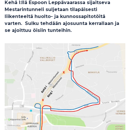
Kehä I:llä Espoon Leppävaarassa sijaitseva
Mestarintunneli suljetaan tilapäisesti
liikenteeltä huolto- ja kunnossapitotöitä
varten. Sulku tehdään ajosuunta kerrallaan ja
se ajoittuu öisiin tunteihin.