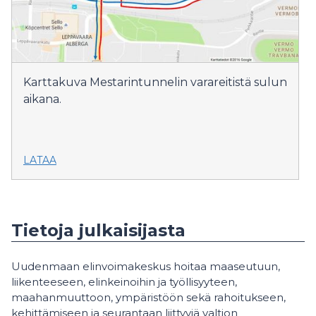
Karttakuva Mestarintunnelin varareitistä sulun
aikana.
LATAA
Tietoja julkaisijasta
Uudenmaan elinvoimakeskus hoitaa maaseutuun,
liikenteeseen, elinkeinoihin ja työllisyyteen,
maahanmuuttoon, ympäristöön sekä rahoitukseen,
kehittämiseen ja seurantaan liittyviä valtion