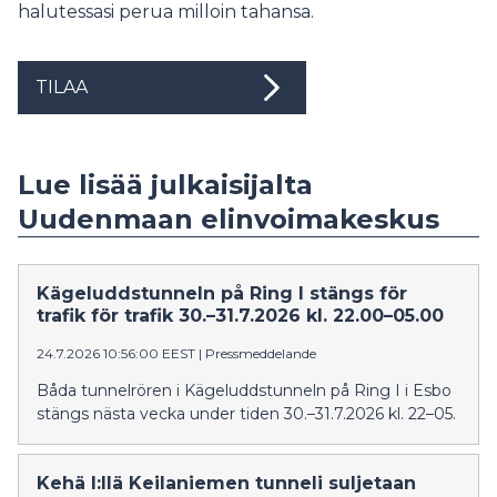
halutessasi perua milloin tahansa.
TILAA
Lue lisää julkaisijalta
Uudenmaan elinvoimakeskus
Kägeluddstunneln på Ring I stängs för
trafik för trafik 30.–31.7.2026 kl. 22.00–05.00
24.7.2026 10:56:00 EEST
|
Pressmeddelande
Båda tunnelrören i Kägeluddstunneln på Ring I i Esbo
stängs nästa vecka under tiden 30.–31.7.2026 kl. 22–05.
Kehä I:llä Keilaniemen tunneli suljetaan