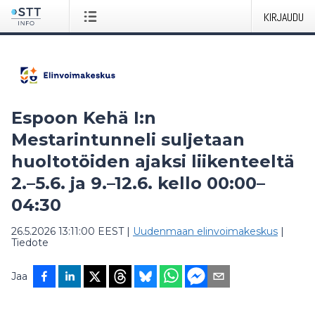
KIRJAUDU
Espoon Kehä I:n
Mestarintunneli suljetaan
huoltotöiden ajaksi liikenteeltä
2.–5.6. ja 9.–12.6. kello 00:00–
04:30
26.5.2026 13:11:00 EEST
|
Uudenmaan elinvoimakeskus
|
Tiedote
Jaa