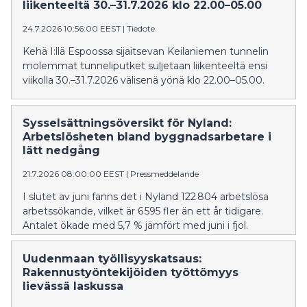
liikenteeltä 30.–31.7.2026 klo 22.00–05.00
24.7.2026 10:56:00 EEST
|
Tiedote
Kehä I:llä Espoossa sijaitsevan Keilaniemen tunnelin
molemmat tunneliputket suljetaan liikenteeltä ensi
viikolla 30.–31.7.2026 välisenä yönä klo 22.00–05.00.
Sysselsättningsöversikt för Nyland:
Arbetslösheten bland byggnadsarbetare i
lätt nedgång
21.7.2026 08:00:00 EEST
|
Pressmeddelande
I slutet av juni fanns det i Nyland 122 804 arbetslösa
arbetssökande, vilket är 6 595 fler än ett år tidigare.
Antalet ökade med 5,7 % jämfört med juni i fjol.
Uudenmaan työllisyyskatsaus:
Rakennustyöntekijöiden työttömyys
lievässä laskussa