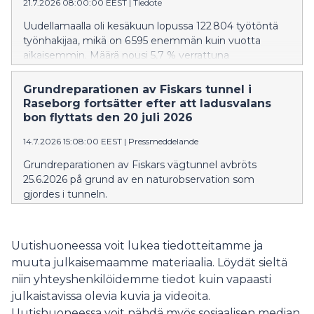
21.7.2026 08:00:00 EEST
|
Tiedote
Uudellamaalla oli kesäkuun lopussa 122 804 työtöntä
työnhakijaa, mikä on 6 595 enemmän kuin vuotta
aikaisemmin. Määrä nousi 5,7 % verrattuna
edellisvuoden kesäkuuhun.
Grundreparationen av Fiskars tunnel i
Raseborg fortsätter efter att ladusvalans
bon flyttats den 20 juli 2026
14.7.2026 15:08:00 EEST
|
Pressmeddelande
Grundreparationen av Fiskars vägtunnel avbröts
25.6.2026 på grund av en naturobservation som
gjordes i tunneln.
Uutishuoneessa voit lukea tiedotteitamme ja
muuta julkaisemaamme materiaalia. Löydät sieltä
niin yhteyshenkilöidemme tiedot kuin vapaasti
julkaistavissa olevia kuvia ja videoita.
Uutishuoneessa voit nähdä myös sosiaalisen median