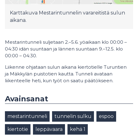
Karttakuva Mestarintunnelin varareitistä sulun
aikana.
Mestarintunneli suljetaan 2.–5.6. yöaikaan klo 00:00 –
04:30 idän suuntaan ja lännen suuntaan 9.–12.5. klo
00:00 – 04:30.
Liikenne ohjataan sulun aikana kiertotielle Turuntien
ja Mäkkylän puistotien kautta. Tunneli avataan
liikenteelle heti, kun työt on saatu päätökseen.
Avainsanat
mestarintunneli
tunnelin sulku
espoo
kiertotie
leppävaara
kehä 1