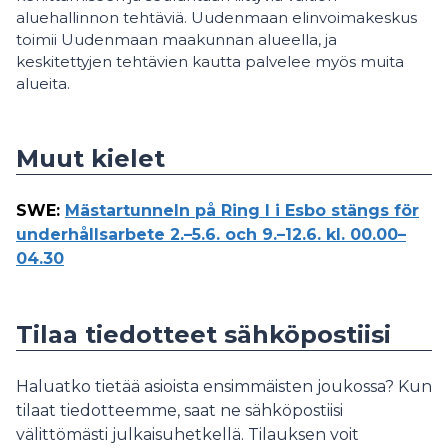
aluehallinnon tehtäviä. Uudenmaan elinvoimakeskus
toimii Uudenmaan maakunnan alueella, ja
keskitettyjen tehtävien kautta palvelee myös muita
alueita.
Muut kielet
SWE
:
Mästartunneln på Ring I i Esbo stängs för
underhållsarbete 2.–5.6. och 9.–12.6. kl. 00.00–
04.30
Tilaa tiedotteet sähköpostiisi
Haluatko tietää asioista ensimmäisten joukossa? Kun
tilaat tiedotteemme, saat ne sähköpostiisi
välittömästi julkaisuhetkellä. Tilauksen voit