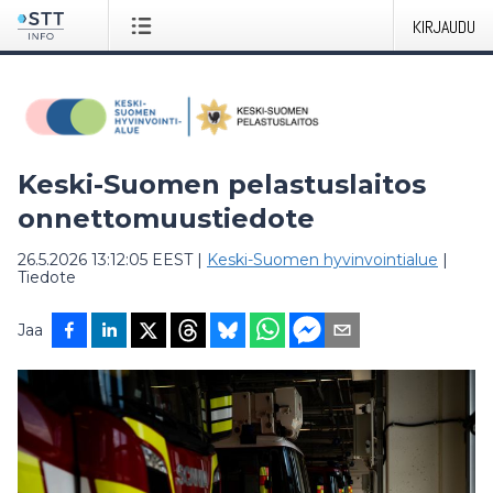
KIRJAUDU
Keski-Suomen pelastuslaitos
onnettomuustiedote
26.5.2026 13:12:05 EEST
|
Keski-Suomen hyvinvointialue
|
Tiedote
Jaa