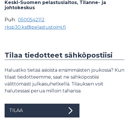
Keski-Suomen pelastuslaitos, Tilanne- ja
johtokeskus
Puh:
0500542112
rksp30.ks@pelastustoimi.fi
Tilaa tiedotteet sähköpostiisi
Haluatko tietää asioista ensimmäisten joukossa? Kun
tilaat tiedotteemme, saat ne sähköpostiisi
välittömästi julkaisuhetkellä. Tilauksen voit
halutessasi perua milloin tahansa.
TILAA