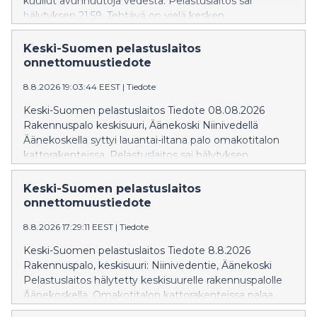
kuullut avunhuutoja vedestä. Pelastuslaitos sai
hälytyksen 21:59. Tehtävä on vielä kesken.
Keski-Suomen pelastuslaitos
onnettomuustiedote
8.8.2026 19:03:44 EEST
|
Tiedote
Keski-Suomen pelastuslaitos Tiedote 08.08.2026
Rakennuspalo keskisuuri, Äänekoski Niinivedellä
Äänekoskella syttyi lauantai-iltana palo omakotitalon
kattorakenteissa. Pelastuslaitos sai hälytyksen
keskisuuresta rakennuspalosta 17:04. Pelastuslaitos on
saanut palon hallintaan, mutta sammutustyöt jatkuvat
Keski-Suomen pelastuslaitos
edelleen. Palossa ei ole henkilövahinkoja. Savu – ja
onnettomuustiedote
vesivahingot rakennuksessa ovat kohtalaiset.
8.8.2026 17:29:11 EEST
|
Tiedote
Jälkisammutustyöt jatkuvat toistaiseksi eikä palosta
ole vaaraa muille asukkaille.
Keski-Suomen pelastuslaitos Tiedote 8.8.2026
Rakennuspalo, keskisuuri: Niinivedentie, Äänekoski
Pelastuslaitos hälytetty keskisuurelle rakennuspalolle
Äänekoskella. Omakotitalon kattorakenteissa palaa.
Sammutustoiminta on käynnissä. Pelastuslaitos