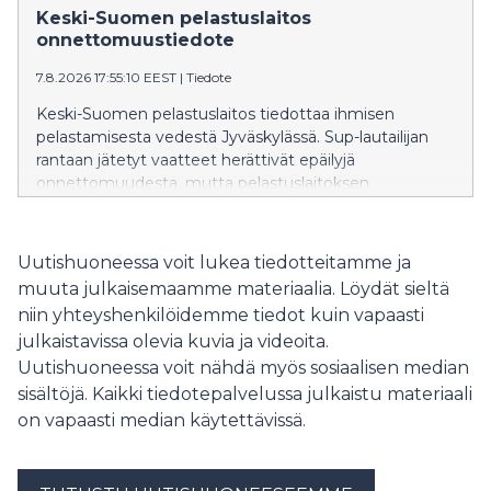
tiedottaa tehtävästä lisää klo 19 mennessä.
Keski-Suomen pelastuslaitos
onnettomuustiedote
7.8.2026 17:55:10 EEST
|
Tiedote
Keski-Suomen pelastuslaitos tiedottaa ihmisen
pelastamisesta vedestä Jyväskylässä. Sup-lautailijan
rantaan jätetyt vaatteet herättivät epäilyjä
onnettomuudesta, mutta pelastuslaitoksen
tiedustelulla todettiin, ettei kukaan ollut veden varassa.
Pelastustoimia ei tarvittu.
Uutishuoneessa voit lukea tiedotteitamme ja
muuta julkaisemaamme materiaalia. Löydät sieltä
niin yhteyshenkilöidemme tiedot kuin vapaasti
julkaistavissa olevia kuvia ja videoita.
Uutishuoneessa voit nähdä myös sosiaalisen median
sisältöjä. Kaikki tiedotepalvelussa julkaistu materiaali
on vapaasti median käytettävissä.