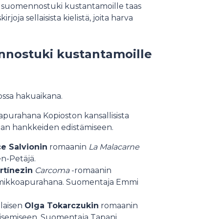
en suomennostuki kustantamoille taas
joja sellaisista kielistä, joita harva
nnostuki kustantamoille
ossa hakuaikana.
purahana Kopioston kansallisista
alan hankkeiden edistämiseen.
ce Salvionin
romaanin
La Malacarne
n-Petäjä.
rtínezin
Carcoma
-romaanin
nimikkoapurahana. Suomentaja Emmi
alaisen
Olga Tokarczukin
romaanin
aisemiseen. Suomentaja Tapani