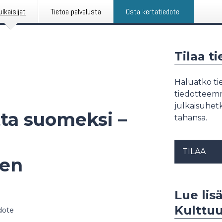
ulkaisijat
Tietoa palvelusta
Osta kertatiedote
Tilaa t
Haluatko tie
tiedotteemme
julkaisuhetk
utta suomeksi –
tahansa.
TILAA
den
Lue lis
Kulttuu
dote