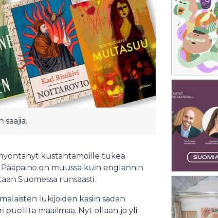
saajia.
myöntänyt kustantamoille tukea
i. Pääpaino on muussa kuin englannin
istaan Suomessa runsaasti.
laisten lukijoiden käsiin sadan
 puolilta maailmaa. Nyt ollaan jo yli