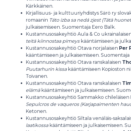
Kärkkäinen.
Kirjallisuus- ja kulttuuriyhdistys Särö ry slova
romaanin
Táto izba sa nedá zjest (Tätä huonet
julkaisemiseen. Suomentaja Eero Balk.
Kustannusosakeyhtiö Aula & Co ukrainalaise
teitä kiinnostaa pimeys
kääntämiseen ja julka
Kustannusosakeyhtiö Otava norjalaisen
Per 
kääntämiseen ja julkaisemiseen. Suomentaja 
Kustannusosakeyhtiö Otava ranskalaisen
Tho
Puutarhurin kissa
kääntämiseen Kopioston n
Toivanen.
Kustannusosakeyhtiö Otava ranskalaisen
Tim
elämä
kääntämiseen ja julkaisemiseen. Suome
Kustannusosakeyhtiö Sammakko chileläisen
Sepulcros de vaqueros (Karjapaimenten haud
Ketonen.
Kustannusosakeyhtiö Siltala venäläis-saksala
laatikossa
kääntämiseen ja julkaisemiseen. S