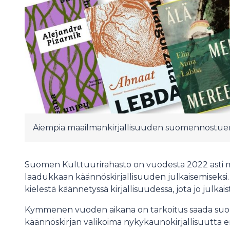
Aiempia maailmankirjallisuuden suomennostuen 
Suomen Kulttuurirahasto on vuodesta 2022 asti 
laadukkaan käännöskirjallisuuden julkaisemiseks
kielestä käännetyssä kirjallisuudessa, jota jo julka
Kymmenen vuoden aikana on tarkoitus saada suoma
käännöskirjan valikoima nykykaunokirjallisuutta eri