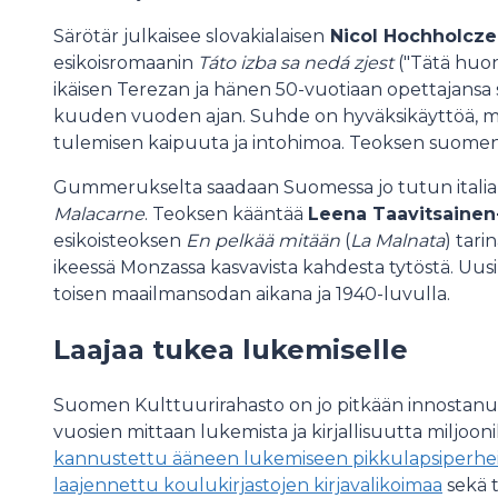
Särötär julkaisee slovakialaisen
Nicol Hochholcze
esikoisromaanin
Táto izba sa nedá zjest
("Tätä huone
ikäisen Terezan ja hänen 50-vuotiaan opettajansa s
kuuden vuoden ajan. Suhde on hyväksikäyttöä, mu
tulemisen kaipuuta ja intohimoa. Teoksen suome
Gummerukselta saadaan Suomessa jo tutun italialai
Malacarne
. Teoksen kääntää
Leena Taavitsainen
esikoisteoksen
En pelkää mitään
(
La Malnata
) tari
ikeessä Monzassa kasvavista kahdesta tytöstä. Uusi
toisen maailmansodan aikana ja 1940-luvulla.
Laajaa tukea lukemiselle
Suomen Kulttuurirahasto on jo pitkään innostanu
vuosien mittaan lukemista ja kirjallisuutta miljooni
kannustettu ääneen lukemiseen pikkulapsiperhei
laajennettu koulukirjastojen kirjavalikoimaa
sekä 