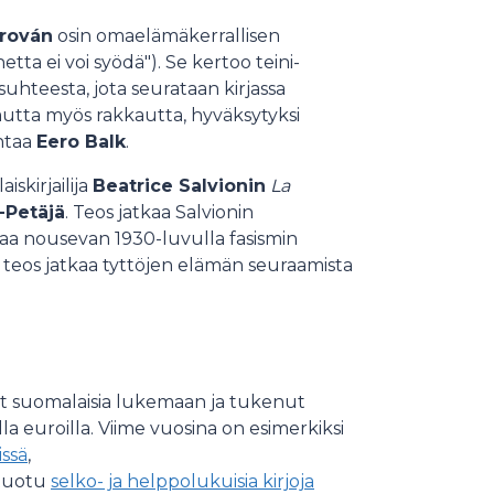
rován
osin omaelämäkerrallisen
tta ei voi syödä"). Se kertoo teini-
uhteesta, jota seurataan kirjassa
tta myös rakkautta, hyväksytyksi
ntaa
Eero Balk
.
skirjailija
Beatrice Salvionin
La
-Petäjä
. Teos jatkaa Salvionin
naa nousevan 1930-luvulla fasismin
 teos jatkaa tyttöjen elämän seuraamista
t suomalaisia lukemaan ja tukenut
lla euroilla. Viime vuosina on esimerkiksi
ssä
,
tuotu
selko- ja helppolukuisia kirjoja