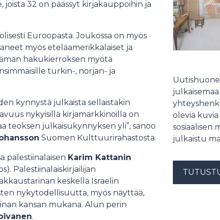
 joista 32 on päässyt kirjakauppoihin ja
lisesti Euroopasta. Joukossa on myös
aaneet myös eteläamerikkalaiset ja
aa tämän hakukierroksen myötä
simmäisille turkin-, norjan- ja
Uutishuonee
julkaisemaam
 kynnystä julkaista sellaistakin
yhteyshenki
avuus nykyisillä kirjamarkkinoilla on
olevia kuvia
saa teoksen julkaisukynnyksen yli”, sanoo
sosiaalisen 
Johansson
Suomen Kulttuurirahastosta.
julkaistu ma
 palestiinalaisen
Karim Kattanin
). Palestiinalaiskirjailijan
TUTUST
kkaustarinan keskellä Israelin
aisten nykytodellisuutta, myös näyttää,
tiinan kansan mukana. Alun perin
oivanen
.