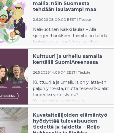
Ylivieskassa. Konserteissa yleisö
mallia: näin Suomesta
pääsee kuulemaan muun muassa
tehdään laulavampi maa
1700-luvun Stradivarius-viulun
2.6.2026 08:00:00 EEST
|
Tiedote
sointia.
Nelivuotisen Kaikki laulaa – Alla
sjunger -hankkeen tavoite on tehdä
laulamisesta luonteva osa arkea
sekä vahvistaa yhteisöllisyyttä, iloa ja
hyvinvointia laulun avulla.
Kulttuuri ja urheilu samalla
Ensimmäiset laulavat kunnat ovat
kentällä SuomiAreenassa
Jyväskylä, Kristiinankaupunki,
26.5.2026 14:06:04 EEST
|
Tiedote
Oulainen ja Savonlinna. Haku uusille
kunnille avautuu syyskuussa.
Kulttuurilla ja urheilulla on yllättävän
paljon yhteistä, mutta tekevätkö alat
tarpeeksi yhteistyötä?
Kulttuurirahasto järjestää
SuomiAreenassa 23.6.2026
keskustelun, jossa Timo Furuholm,
Kuvataiteilijoiden elämäntyö
Katariina Havukainen, Matti T. J.
hyödyttää tulevaisuuden
Heino ja Eeva Saarinen paneutuvat
tiedettä ja taidetta – Reijo
kulttuuriin ja urheiluun
Hukkaselta ja Sinikka