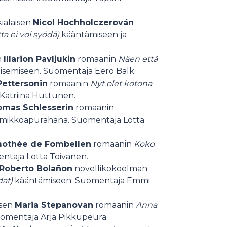
kialaisen
Nicol Hochholczerován
ta ei voi syödä)
kääntämiseen ja
n
Illarion Pavljukin
romaanin
Näen että
isemiseen. Suomentaja Eero Balk.
Pettersonin
romaanin
Nyt olet kotona
Katriina Huttunen.
mas Schlesserin
romaanin
imikkoapurahana. Suomentaja Lotta
othée de Fombellen
romaanin
Koko
ntaja Lotta Toivanen.
Roberto Bolañon
novellikokoelman
at)
kääntämiseen. Suomentaja Emmi
isen
Maria Stepanovan
romaanin
Anna
uomentaja Arja Pikkupeura.