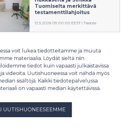
yhteisöllisyyden rakentajina.
Tuomiselta merkittävä
testamenttilahjoitus
12.5.2026 09:00:00 EEST
|
Tiedote
Vuonna 2024 menehtyneet
oululaislähtöiset kuvataiteilijat Reijo
Hukkanen ja Sinikka Tuominen
ssa voit lukea tiedotteitamme ja muuta
halusivat lahjoittaa omaisuutensa
me materiaalia. Löydät sieltä niin
Suomen Kulttuurirahaston kautta
löidemme tiedot kuin vapaasti julkaistavissa
tieteelle ja taiteelle.
 ja videoita. Uutishuoneessa voit nähdä myös
median sisältöjä. Kaikki tiedotepalvelussa
teriaali on vapaasti median käytettävissä.
U UUTISHUONEESEEMME