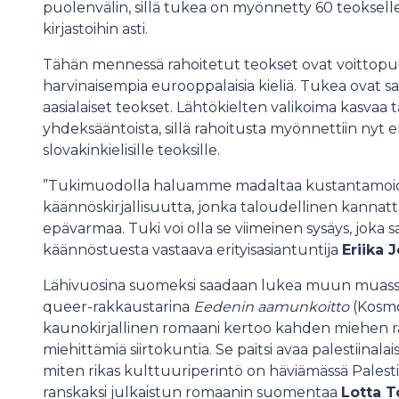
puolenvälin, sillä tukea on myönnetty 60 teokselle,
kirjastoihin asti.
Tähän mennessä rahoitetut teokset ovat voittopuo
harvinaisempia eurooppalaisia kieliä. Tukea ovat s
aasialaiset teokset. Lähtökielten valikoima kasv
yhdeksääntoista, sillä rahoitusta myönnettiin nyt en
slovakinkielisille teoksille.
”Tukimuodolla haluamme madaltaa kustantamoiden
käännöskirjallisuutta, jonka taloudellinen kannatt
epävarmaa. Tuki voi olla se viimeinen sysäys, joka 
käännöstuesta vastaava erityisasiantuntija
Eriika 
Lähivuosina suomeksi saadaan lukea muun muassa
queer-rakkaustarina
Eedenin aamunkoitto
(Kosmos
kaunokirjallinen romaani kertoo kahden miehen ra
miehittämiä siirtokuntia. Se paitsi avaa palestiinal
miten rikas kulttuuriperintö on häviämässä Pales
ranskaksi julkaistun romaanin suomentaa
Lotta T