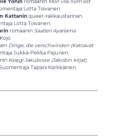
le Yonin
romaanin
Mon vrai nom est
omentaja Lotta Toivanen.
m Kattanin
queer-rakkaustarinan
ntaja Lotta Toivanen.
rin
romaanin
Saatleri Ayarlama
Kojo.
sen
Dinge, die verschwinden (Katoavat
entaja Jukka-Pekka Pajunen.
nin
Księgi Jakubowe (Jakobin kirjat)
Suomentaja Tapani Kärkkäinen.