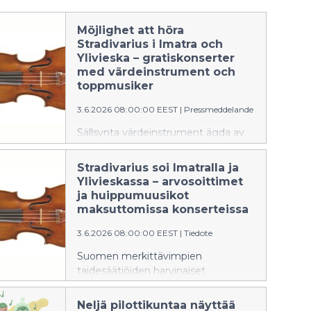
Möjlighet att höra
Stradivarius i Imatra och
Ylivieska – gratiskonserter
med värdeinstrument och
toppmusiker
3.6.2026 08:00:00 EEST
|
Pressmeddelande
Sällsynta värdeinstrument ägda av
Finlands mest betydande
konststiftelser och landets främsta
Stradivarius soi Imatralla ja
musiker uppträder i Imatra och
Ylivieskassa – arvosoittimet
Ylivieska. Under dessa konserter får
ja huippumuusikot
publiken höra bland annat en
maksuttomissa konserteissa
Stradivarius-violin från 1700-talet.
3.6.2026 08:00:00 EEST
|
Tiedote
Suomen merkittävimpien
taidesäätiöiden harvinaiset
arvosoittimet ja maan eturivin
muusikot esiintyvät Imatralla ja
Neljä pilottikuntaa näyttää