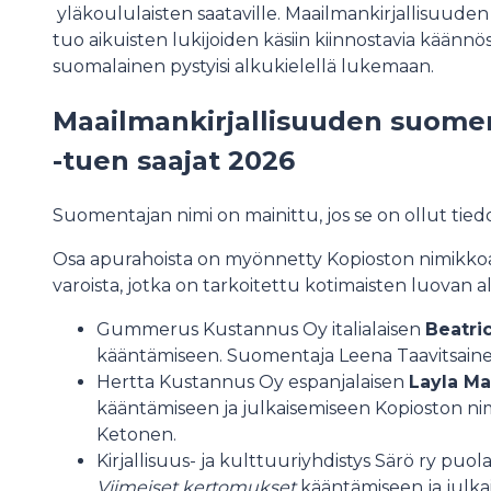
yläkoululaisten saataville. Maailmankirjallisuud
tuo aikuisten lukijoiden käsiin kiinnostavia käännöskir
suomalainen pystyisi alkukielellä lukemaan.
Maailmankirjallisuuden suome
-tuen saajat 2026
Suomentajan nimi on mainittu, jos se on ollut tied
Osa apurahoista on myönnetty Kopioston nimikkoa
varoista, jotka on tarkoitettu kotimaisten luovan 
Gummerus Kustannus Oy italialaisen
Beatri
kääntämiseen. Suomentaja Leena Taavitsaine
Hertta Kustannus Oy espanjalaisen
Layla Ma
kääntämiseen ja julkaisemiseen Kopioston 
Ketonen.
Kirjallisuus- ja kulttuuriyhdistys Särö ry puol
Viimeiset kertomukset
kääntämiseen ja julk