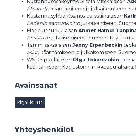
Kustannusosakeyhtiö Siltala ranskalaisen
Adè
Élisabeth
kääntämiseen ja julkaisemiseen. Su
Kustannusyhtiö Kosmos palestiinalaisen
Kari
Eedenin aamunkoitto
julkaisemiseen. Suome
Moebius turkkilaisen
Ahmet Hamdi Tanpina
Enstitüsü
julkaisemiseen. Suomentaja Tuula 
Tammi saksalaisen
Jenny Erpenbeckin
teok
asiat)
kääntämiseen ja julkaisemiseen. Suom
WSOY puolalaisen
Olga Tokarczukin
romaa
kääntämiseen Kopioston nimikkoapurahana. 
Avainsanat
kirjallisuus
Yhteyshenkilöt