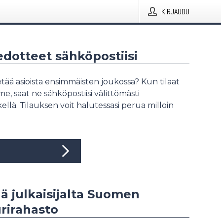
KIRJAUDU
iedotteet sähköpostiisi
tää asioista ensimmäisten joukossa? Kun tilaat
, saat ne sähköpostiisi välittömästi
ellä. Tilauksen voit halutessasi perua milloin
ää julkaisijalta Suomen
rirahasto