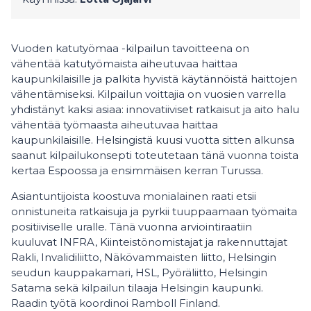
Vuoden katutyömaa -kilpailun tavoitteena on
vähentää katutyömaista aiheutuvaa haittaa
kaupunkilaisille ja palkita hyvistä käytännöistä haittojen
vähentämiseksi. Kilpailun voittajia on vuosien varrella
yhdistänyt kaksi asiaa: innovatiiviset ratkaisut ja aito halu
vähentää työmaasta aiheutuvaa haittaa
kaupunkilaisille. Helsingistä kuusi vuotta sitten alkunsa
saanut kilpailukonsepti toteutetaan tänä vuonna toista
kertaa Espoossa ja ensimmäisen kerran Turussa.
Asiantuntijoista koostuva monialainen raati etsii
onnistuneita ratkaisuja ja pyrkii tuuppaamaan työmaita
positiiviselle uralle. Tänä vuonna arviointiraatiin
kuuluvat INFRA, Kiinteistönomistajat ja rakennuttajat
Rakli, Invalidiliitto, Näkövammaisten liitto, Helsingin
seudun kauppakamari, HSL, Pyöräliitto, Helsingin
Satama sekä kilpailun tilaaja Helsingin kaupunki.
Raadin työtä koordinoi Ramboll Finland.