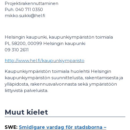
Projektirakennuttaminen
Puh. 040 711 0350
mikko.suikki@hel.fi
Helsingin kaupunki, kaupunkiympäristön toimiala
PL 58200, 00099 Helsingin kaupunki
09 310 2611
http://www.hel.fi/kaupunkiymparisto
Kaupunkiympäristön toimiala huolehtii Helsingin
kaupunkiympäristön suunnittelusta, rakentamisesta ja
ylläpidosta, rakennusvalvonnasta sekä ympäristöön
liittyvistä palveluista.
Muut kielet
SWE
:
Smidigare vardag för stadsborna –