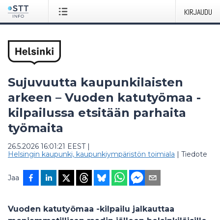
KIRJAUDU
Sujuvuutta kaupunkilaisten
arkeen – Vuoden katutyömaa -
kilpailussa etsitään parhaita
työmaita
26.5.2026 16:01:21 EEST
|
Helsingin kaupunki, kaupunkiympäristön toimiala
|
Tiedote
Jaa
Vuoden katutyömaa -kilpailu jalkauttaa