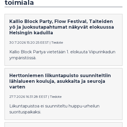
toimiala
Kallio Block Party, Flow Festival, Taiteiden
yö ja juoksutapahtumat näkyvät elokuussa
Helsingin kaduilla
30.7.2026 15:20:25 EEST
|
Tiedote
Kallio Block Partya vietetään 1. elokuuta Viipurinkadun
ympäristössä.
Herttoniemen liikuntapuisto suunniteltiin
lähialueen kouluja, asukkaita ja seuroja
varten
27.7.2026 16:31:28 EEST
|
Tiedote
Liikuntapuistoa ei suunniteltu huippu-urheilun
suorituspaikaksi.