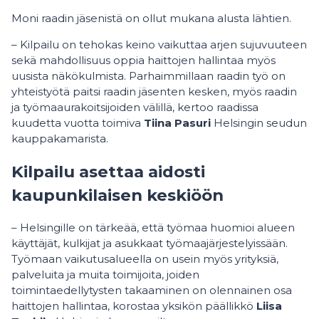
Moni raadin jäsenistä on ollut mukana alusta lähtien.
– Kilpailu on tehokas keino vaikuttaa arjen sujuvuuteen
sekä mahdollisuus oppia haittojen hallintaa myös
uusista näkökulmista. Parhaimmillaan raadin työ on
yhteistyötä paitsi raadin jäsenten kesken, myös raadin
ja työmaaurakoitsijoiden välillä, kertoo raadissa
kuudetta vuotta toimiva
Tiina Pasuri
Helsingin seudun
kauppakamarista.
Kilpailu asettaa aidosti
kaupunkilaisen keskiöön
– Helsingille on tärkeää, että työmaa huomioi alueen
käyttäjät, kulkijat ja asukkaat työmaajärjestelyissään.
Työmaan vaikutusalueella on usein myös yrityksiä,
palveluita ja muita toimijoita, joiden
toimintaedellytysten takaaminen on olennainen osa
haittojen hallintaa, korostaa yksikön päällikkö
Liisa