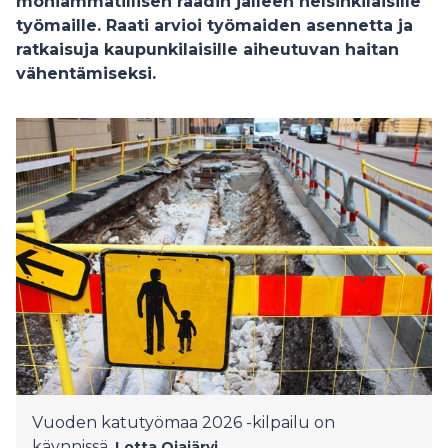
moniammatillisen raadin jälleen helsinkiläisille
työmaille. Raati arvioi työmaiden asennetta ja
ratkaisuja kaupunkilaisille aiheutuvan haitan
vähentämiseksi.
Vuoden katutyömaa 2026 -kilpailu on
käynnissä.
Lotta Ojajärvi