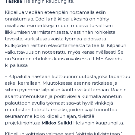
Taskila
Helsingin kaupungilta.
Kilpailua viedään eteenpäin nostamalla esiin
onnistumisia. Edellisinä kilpailukesinä on nähty
oivaltavia esimerkkejä muun muassa turvallisen
liikkumisen varmistamisesta, viestinnän rohkeista
tavoista, kurkistusaukoista työmaa-aidoissa ja
kulkijoiden reittien elävöittämisestä taiteella. Kilpailun
vaikuttavuus on noteerattu myös kansainvälisesti. Se
on Suomen ehdokas kansainvälisessä IFME Awards -
kilpailussa.
– Kilpailulla haetaan kulttuurinmuutosta, joka tapahtuu
askel kerrallaan. Muutoksessa asenne ratkaisee ja
siihen pyrimme kilpailun kautta vaikuttamaan. Raadin
asiantuntemuksen ja positiivisella kulmalla annetun
palautteen avulla työmaat saavat hyviä vinkkejä
muutosten toteuttamiseksi, joiden käyttöönottoa
seuraamme koko kilpailun ajan, tiivistää
projektinjohtaja
Mikko Suikki
Helsingin kaupungilta.
Kilpailun voittajan valitsee raati. Voittaja julkistetaan 1.