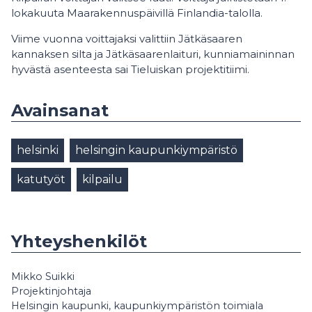
lokakuuta Maarakennuspäivillä Finlandia-talolla.
Viime vuonna voittajaksi valittiin Jätkäsaaren
kannaksen silta ja Jätkäsaarenlaituri, kunniamaininnan
hyvästä asenteesta sai Tieluiskan projektitiimi.
Avainsanat
helsinki
helsingin kaupunkiympäristö
katutyöt
kilpailu
Yhteyshenkilöt
Mikko Suikki
Projektinjohtaja
Helsingin kaupunki, kaupunkiympäristön toimiala