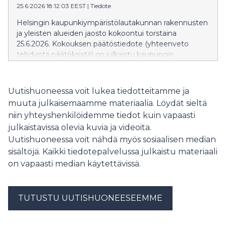
25.6.2026 18:12:03 EEST
|
Tiedote
yleisten alueiden jaoston seuraava kokous on torstaina
20.8.2026.
Helsingin kaupunkiympäristölautakunnan rakennusten
ja yleisten alueiden jaosto kokoontui torstaina
25.6.2026. Kokouksen päätöstiedote (yhteenveto
tehdyistä päätöksistä) on julkaistu kaupungin
verkkosivuilla: Päätöstiedote » Päätöstiedote näkyy
verkkosivuilla siihen asti kun kokouksen pöytäkirja
julkaistaan. Pöytäkirja korvaa
Uutishuoneessa voit lukea tiedotteitamme ja
valmistuttuaan päätöstiedotteen. Rakennusten ja
muuta julkaisemaamme materiaalia. Löydät sieltä
yleisten alueiden jaoston seuraava kokous on
niin yhteyshenkilöidemme tiedot kuin vapaasti
perjantaina 3.7.2026.
julkaistavissa olevia kuvia ja videoita.
Uutishuoneessa voit nähdä myös sosiaalisen median
sisältöjä. Kaikki tiedotepalvelussa julkaistu materiaali
on vapaasti median käytettävissä.
TUTUSTU UUTISHUONEESEEMME