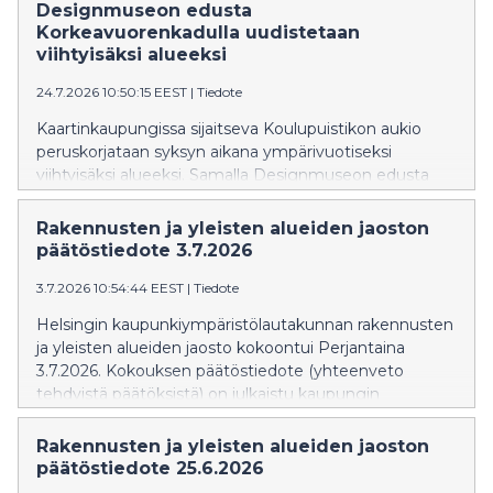
Designmuseon edusta
Korkeavuorenkadulla uudistetaan
viihtyisäksi alueeksi
24.7.2026 10:50:15 EEST
|
Tiedote
Kaartinkaupungissa sijaitseva Koulupuistikon aukio
peruskorjataan syksyn aikana ympärivuotiseksi
viihtyisäksi alueeksi. Samalla Designmuseon edusta
Korkeavuorenkadulla ja Merimiehenkadulla
rauhoitetaan aiempaa kävelijäystävällisemmäksi, ja
Rakennusten ja yleisten alueiden jaoston
katujen kunnallistekniikkaa uusitaan.
päätöstiedote 3.7.2026
3.7.2026 10:54:44 EEST
|
Tiedote
Helsingin kaupunkiympäristölautakunnan rakennusten
ja yleisten alueiden jaosto kokoontui Perjantaina
3.7.2026. Kokouksen päätöstiedote (yhteenveto
tehdyistä päätöksistä) on julkaistu kaupungin
verkkosivuilla: Päätöstiedote » Päätöstiedote näkyy
verkkosivuilla siihen asti kun kokouksen pöytäkirja
Rakennusten ja yleisten alueiden jaoston
julkaistaan. Pöytäkirja korvaa
päätöstiedote 25.6.2026
valmistuttuaan päätöstiedotteen. Rakennusten ja