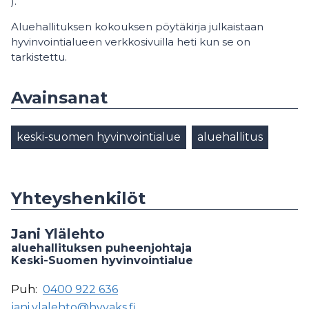
).
Aluehallituksen kokouksen pöytäkirja julkaistaan
hyvinvointialueen verkkosivuilla heti kun se on
tarkistettu.
Avainsanat
keski-suomen hyvinvointialue
aluehallitus
Yhteyshenkilöt
Jani Ylälehto
aluehallituksen puheenjohtaja
Keski-Suomen hyvinvointialue
Puh:
0400 922 636
jani.ylalehto@hyvaks.fi