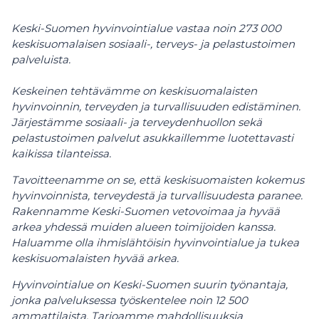
Keski-Suomen hyvinvointialue vastaa noin 273 000
keskisuomalaisen sosiaali-, terveys- ja pelastustoimen
palveluista.
Keskeinen tehtävämme on keskisuomalaisten
hyvinvoinnin, terveyden ja turvallisuuden edistäminen.
Järjestämme sosiaali- ja terveydenhuollon sekä
pelastustoimen palvelut asukkaillemme luotettavasti
kaikissa tilanteissa.
Tavoitteenamme on se, että keskisuomaisten kokemus
hyvinvoinnista, terveydestä ja turvallisuudesta paranee.
Rakennamme Keski-Suomen vetovoimaa ja hyvää
arkea yhdessä muiden alueen toimijoiden kanssa.
Haluamme olla ihmislähtöisin hyvinvointialue ja tukea
keskisuomalaisten hyvää arkea.
Hyvinvointialue on Keski-Suomen suurin työnantaja,
jonka palveluksessa työskentelee noin 12 500
ammattilaista. Tarjoamme mahdollisuuksia