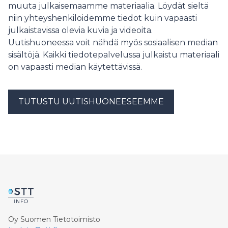
muuta julkaisemaamme materiaalia. Löydät sieltä
onnettomuudessa ja Rannankyläntie on toistaiseksi
niin yhteyshenkilöidemme tiedot kuin vapaasti
suljettu liikenteeltä. Onnettomuudessa ei aiheutunut
julkaistavissa olevia kuvia ja videoita.
henkilövahinkoja.
Uutishuoneessa voit nähdä myös sosiaalisen median
sisältöjä. Kaikki tiedotepalvelussa julkaistu materiaali
on vapaasti median käytettävissä.
TUTUSTU UUTISHUONEESEEMME
Oy Suomen Tietotoimisto