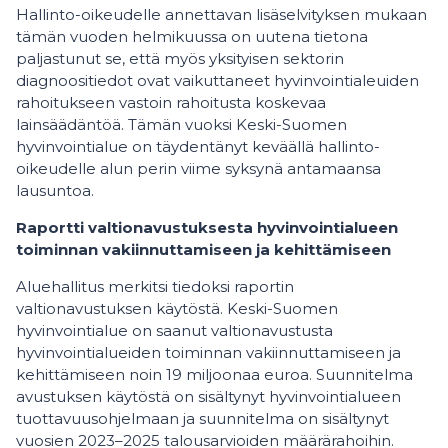
Hallinto-oikeudelle annettavan lisäselvityksen mukaan
tämän vuoden helmikuussa on uutena tietona
paljastunut se, että myös yksityisen sektorin
diagnoositiedot ovat vaikuttaneet hyvinvointialeuiden
rahoitukseen vastoin rahoitusta koskevaa
lainsäädäntöä. Tämän vuoksi Keski-Suomen
hyvinvointialue on täydentänyt keväällä hallinto-
oikeudelle alun perin viime syksynä antamaansa
lausuntoa.
Raportti valtionavustuksesta hyvinvointialueen
toiminnan vakiinnuttamiseen ja kehittämiseen
Aluehallitus merkitsi tiedoksi raportin
valtionavustuksen käytöstä. Keski-Suomen
hyvinvointialue on saanut valtionavustusta
hyvinvointialueiden toiminnan vakiinnuttamiseen ja
kehittämiseen noin 19 miljoonaa euroa. Suunnitelma
avustuksen käytöstä on sisältynyt hyvinvointialueen
tuottavuusohjelmaan ja suunnitelma on sisältynyt
vuosien 2023–2025 talousarvioiden määrärahoihin.