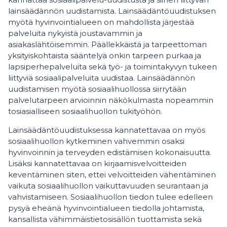
lainsäädännön uudistamista. Lainsäädäntöuudistuksen
myötä hyvinvointialueen on mahdollista järjestää
palveluita nykyistä joustavammin ja
asiakaslähtöisemmin. Päällekkäistä ja tarpeettoman
yksityiskohtaista sääntelyä onkin tarpeen purkaa ja
lapsiperhepalveluita sekä työ- ja toimintakyvyn tukeen
liittyviä sosiaalipalveluita uudistaa. Lainsäädännön
uudistamisen myötä sosiaalihuollossa siirrytään
palvelutarpeen arvioinnin näkökulmasta nopeammin
tosiasialliseen sosiaalihuollon tukityöhön.
Lainsäädäntöuudistuksessa kannatettavaa on myös
sosiaalihuollon kytkeminen vahvemmin osaksi
hyvinvoinnin ja terveyden edistämisen kokonaisuutta.
Lisäksi kannatettavaa on kirjaamisvelvoitteiden
keventäminen siten, ettei velvoitteiden vähentäminen
vaikuta sosiaalihuollon vaikuttavuuden seurantaan ja
vahvistamiseen. Sosiaalihuollon tiedon tulee edelleen
pysyä eheänä hyvinvointialueen tiedolla johtamista,
kansallista vähimmäistietosisällön tuottamista sekä