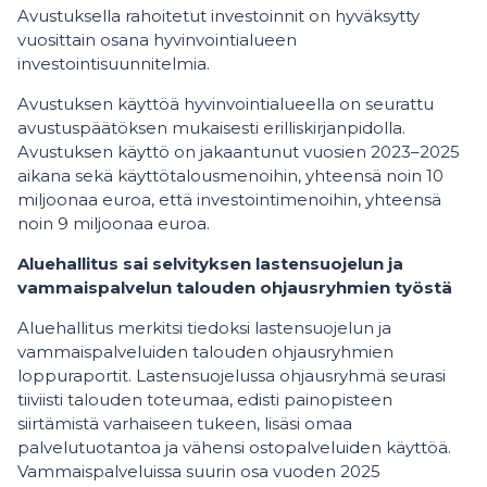
Avustuksella rahoitetut investoinnit on hyväksytty
vuosittain osana hyvinvointialueen
investointisuunnitelmia.
Avustuksen käyttöä hyvinvointialueella on seurattu
avustuspäätöksen mukaisesti erilliskirjanpidolla.
Avustuksen käyttö on jakaantunut vuosien 2023–2025
aikana sekä käyttötalousmenoihin, yhteensä noin 10
miljoonaa euroa, että investointimenoihin, yhteensä
noin 9 miljoonaa euroa.
Aluehallitus sai selvityksen lastensuojelun ja
vammaispalvelun talouden ohjausryhmien työstä
Aluehallitus merkitsi tiedoksi lastensuojelun ja
vammaispalveluiden talouden ohjausryhmien
loppuraportit. Lastensuojelussa ohjausryhmä seurasi
tiiviisti talouden toteumaa, edisti painopisteen
siirtämistä varhaiseen tukeen, lisäsi omaa
palvelutuotantoa ja vähensi ostopalveluiden käyttöä.
Vammaispalveluissa suurin osa vuoden 2025