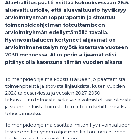
Aluehallitus päätti esittää kokouksessaan 26.5.
aluevaltuustolle, että aluevaltuusto hyväksyy
arviointiryhmän loppuraportin ja sitoutuu
toimenpideohjelman toteuttamiseen
arviointiryhmän edellyttämällä tavalla.
Hyvinvointialueen kertyneet alijäämät on
arviointimenettelyn myötä katettava vuoteen
2030 mennessä. Alun perin alijäämät olisi
pitänyt olla katettuna tämän vuoden aikana.
Toimenpideohjelma koostuu alueen jo päättämistä
toimenpiteistä ja sitovista linjauksista, kuten vuoden
2026 talousarviosta ja vuosien 2027-2030
taloussuunnitelmasta, sekä vielä valmistelussa olevista
ja suunnitelluista toimista toimintojen kehittämiseksi ja
tehostamiseksi.
Toimenpideohjelma osoittaa, miten hyvinvointialueen
taseeseen kertyneen alijäämän kattaminen etenee.
Lisäksi se osoittaa, minkälainen