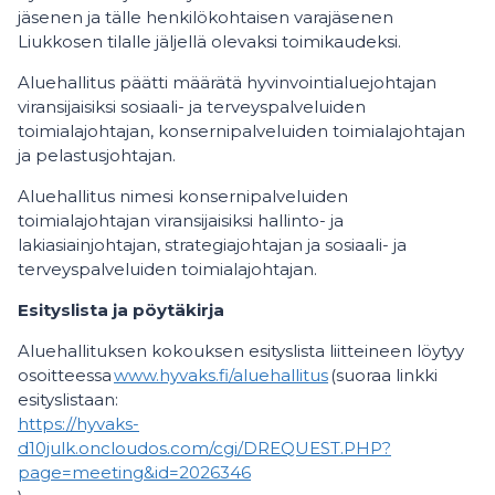
jäsenen ja tälle henkilökohtaisen varajäsenen
Liukkosen tilalle jäljellä olevaksi toimikaudeksi.
Aluehallitus päätti määrätä hyvinvointialuejohtajan
viransijaisiksi sosiaali- ja terveyspalveluiden
toimialajohtajan, konsernipalveluiden toimialajohtajan
ja pelastusjohtajan.
Aluehallitus nimesi konsernipalveluiden
toimialajohtajan viransijaisiksi hallinto- ja
lakiasiainjohtajan, strategiajohtajan ja sosiaali- ja
terveyspalveluiden toimialajohtajan.
Esityslista ja pöytäkirja
Aluehallituksen kokouksen esityslista liitteineen löytyy
osoitteessa
www.hyvaks.fi/aluehallitus
(suoraa linkki
esityslistaan:
https://hyvaks-
d10julk.oncloudos.com/cgi/DREQUEST.PHP?
page=meeting&id=2026346