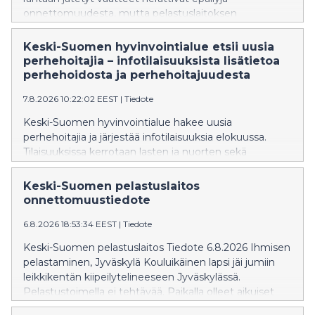
onnettomuudesta, mutta pelastuslaitoksen
tiedustelulla todettiin, ettei kukaan ollut veden varassa.
Pelastustoimia ei tarvittu.
Keski-Suomen hyvinvointialue etsii uusia
perhehoitajia – infotilaisuuksista lisätietoa
perhehoidosta ja perhehoitajuudesta
7.8.2026 10:22:02 EEST
|
Tiedote
Keski-Suomen hyvinvointialue hakee uusia
perhehoitajia ja järjestää infotilaisuuksia elokuussa.
Tilaisuuksissa kerrotaan lasten ja nuorten sekä
vammaisten lasten, nuorten ja aikuisten
perhehoidosta. Ilmoittaudu etätilaisuuksiin etukäteen
Keski-Suomen pelastuslaitos
sähköpostitse. Seuraavat valmennukset alkavat
onnettomuustiedote
syksyllä 2026.
6.8.2026 18:53:34 EEST
|
Tiedote
Keski-Suomen pelastuslaitos Tiedote 6.8.2026 Ihmisen
pelastaminen, Jyväskylä Kouluikäinen lapsi jäi jumiin
leikkikentän kiipeilytelineeseen Jyväskylässä.
Pelastustoimella ei tehtävää. Paikalla olleet aikuiset
olivat auttaneet lapsen alas telineestä. Pelastustoimi ei