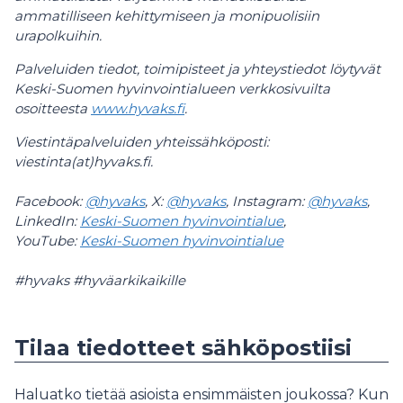
ammatilliseen kehittymiseen ja monipuolisiin
urapolkuihin.
Palveluiden tiedot, toimipisteet ja yhteystiedot löytyvät
Keski-Suomen hyvinvointialueen verkkosivuilta
osoitteesta
www.hyvaks.fi
.
Viestintäpalveluiden yhteissähköposti:
viestinta(at)hyvaks.fi.
Facebook:
@hyvaks
, X:
@hyvaks
, Instagram:
@hyvaks
,
LinkedIn:
Keski-Suomen hyvinvointialue
,
YouTube:
Keski-Suomen hyvinvointialue
#hyvaks #hyväarkikaikille
Tilaa tiedotteet sähköpostiisi
Haluatko tietää asioista ensimmäisten joukossa? Kun