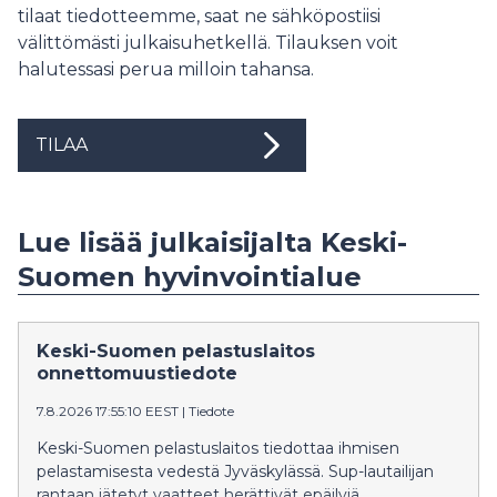
tilaat tiedotteemme, saat ne sähköpostiisi
välittömästi julkaisuhetkellä. Tilauksen voit
halutessasi perua milloin tahansa.
TILAA
Lue lisää julkaisijalta Keski-
Suomen hyvinvointialue
Keski-Suomen pelastuslaitos
onnettomuustiedote
7.8.2026 17:55:10 EEST
|
Tiedote
Keski-Suomen pelastuslaitos tiedottaa ihmisen
pelastamisesta vedestä Jyväskylässä. Sup-lautailijan
rantaan jätetyt vaatteet herättivät epäilyjä