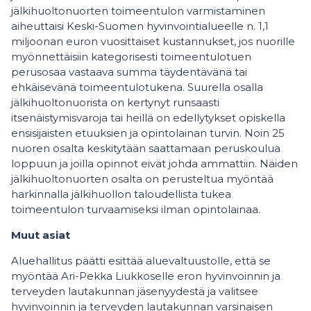
jälkihuoltonuorten toimeentulon varmistaminen
aiheuttaisi Keski-Suomen hyvinvointialueelle n. 1,1
miljoonan euron vuosittaiset kustannukset, jos nuorille
myönnettäisiin kategorisesti toimeentulotuen
perusosaa vastaava summa täydentävänä tai
ehkäisevänä toimeentulotukena. Suurella osalla
jälkihuoltonuorista on kertynyt runsaasti
itsenäistymisvaroja tai heillä on edellytykset opiskella
ensisijaisten etuuksien ja opintolainan turvin. Noin 25
nuoren osalta keskitytään saattamaan peruskoulua
loppuun ja joilla opinnot eivät johda ammattiin. Näiden
jälkihuoltonuorten osalta on perusteltua myöntää
harkinnalla jälkihuollon taloudellista tukea
toimeentulon turvaamiseksi ilman opintolainaa.
Muut asiat
Aluehallitus päätti esittää aluevaltuustolle, että se
myöntää Ari-Pekka Liukkoselle eron hyvinvoinnin ja
terveyden lautakunnan jäsenyydestä ja valitsee
hyvinvoinnin ja terveyden lautakunnan varsinaisen