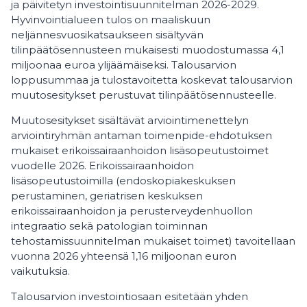
ja päivitetyn investointisuunnitelman 2026-2029.
Hyvinvointialueen tulos on maaliskuun
neljännesvuosikatsaukseen sisältyvän
tilinpäätösennusteen mukaisesti muodostumassa 4,1
miljoonaa euroa ylijäämäiseksi. Talousarvion
loppusummaa ja tulostavoitetta koskevat talousarvion
muutosesitykset perustuvat tilinpäätösennusteelle.
Muutosesitykset sisältävät arviointimenettelyn
arviointiryhmän antaman toimenpide-ehdotuksen
mukaiset erikoissairaanhoidon lisäsopeutustoimet
vuodelle 2026. Erikoissairaanhoidon
lisäsopeutustoimilla (endoskopiakeskuksen
perustaminen, geriatrisen keskuksen
erikoissairaanhoidon ja perusterveydenhuollon
integraatio sekä patologian toiminnan
tehostamissuunnitelman mukaiset toimet) tavoitellaan
vuonna 2026 yhteensä 1,16 miljoonan euron
vaikutuksia.
Talousarvion investointiosaan esitetään yhden