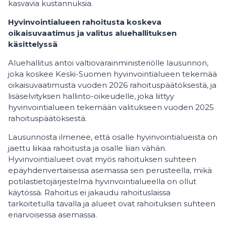
kasvavia kustannuksia.
Hyvinvointialueen rahoitusta koskeva
oikaisuvaatimus ja valitus aluehallituksen
käsittelyssä
Aluehallitus antoi valtiovarainministeriölle lausunnon,
joka koskee Keski-Suomen hyvinvointialueen tekemää
oikaisuvaatimusta vuoden 2026 rahoituspäätöksestä, ja
lisäselvityksen hallinto-oikeudelle, joka liittyy
hyvinvointialueen tekemään valitukseen vuoden 2025
rahoituspäätöksestä.
Lausunnosta ilmenee, että osalle hyvinvointialueista on
jaettu liikaa rahoitusta ja osalle liian vähän.
Hyvinvointialueet ovat myös rahoituksen suhteen
epäyhdenvertaisessa asemassa sen perusteella, mikä
potilastietojärjestelmä hyvinvointialueella on ollut
käytössä. Rahoitus ei jakaudu rahoituslaissa
tarkoitetulla tavalla ja alueet ovat rahoituksen suhteen
eriarvoisessa asemassa.