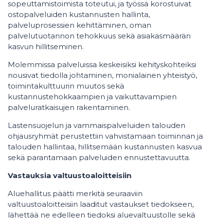
sopeuttamistoimista toteutui, ja työssä korostuivat
ostopalveluiden kustannusten hallinta,
palveluprosessien kehittäminen, oman
palvelutuotannon tehokkuus sekä asiakasmäärän
kasvun hillitseminen.
Molemmissa palveluissa keskeisiksi kehityskohteiksi
nousivat tiedolla johtaminen, monialainen yhteistyö,
toimintakulttuurin muutos sekä
kustannustehokkaampien ja vaikuttavampien
palveluratkaisujen rakentaminen.
Lastensuojelun ja vammaispalveluiden talouden
ohjausryhmät perustettiin vahvistamaan toiminnan ja
talouden hallintaa, hillitsemään kustannusten kasvua
sekä parantamaan palveluiden ennustettavuutta.
Vastauksia valtuustoaloitteisiin
Aluehallitus päätti merkitä seuraaviin
valtuustoaloitteisiin laaditut vastaukset tiedokseen,
lähettää ne edelleen tiedoksi aluevaltuustolle sekä