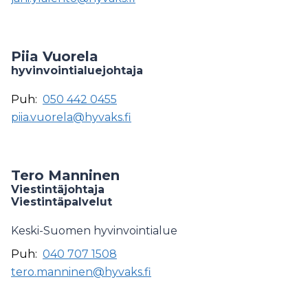
Piia Vuorela
hyvinvointialuejohtaja
Puh:
050 442 0455
piia.vuorela@hyvaks.fi
Tero Manninen
Viestintäjohtaja
Viestintäpalvelut
Keski-Suomen hyvinvointialue
Puh:
040 707 1508
tero.manninen@hyvaks.fi