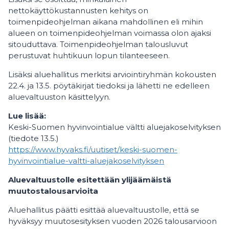
nettokäyttökustannusten kehitys on
toimenpideohjelman aikana mahdollinen eli mihin
alueen on toimenpideohjelman voimassa olon ajaksi
sitouduttava. Toimenpideohjelman talousluvut
perustuvat huhtikuun lopun tilanteeseen.
Lisäksi aluehallitus merkitsi arviointiryhmän kokousten
22.4. ja 13.5. pöytäkirjat tiedoksi ja lähetti ne edelleen
aluevaltuuston käsittelyyn.
Lue lisää:
Keski-Suomen hyvinvointialue vältti aluejakoselvityksen
(tiedote 13.5.)
https://www.hyvaks.fi/uutiset/keski-suomen-
hyvinvointialue-valtti-aluejakoselvityksen
Aluevaltuustolle esitettään ylijäämäistä
muutostalousarvioita
Aluehallitus päätti esittää aluevaltuustolle, että se
hyväksyy muutosesityksen vuoden 2026 talousarvioon