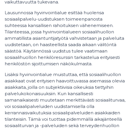
vaikuttavuutta tukevana.
Lausunnossa hyvinvointialue esittää huolensa
sosiaalipalvelu-uudistuksen toimeenpanosta
suhteessa kansallisen rahoituksen vähenemiseen.
Tilanteessa, jossa hyvinvointialueen sosiaalihuollon
ammatillista asiantuntijatyötä vahvistetaan ja palveluita
uudistetaan, on haasteellista saada aikaan välitöntä
säästöä. Käytännössä uudistus tulee vaatimaan
sosiaalihuollon henkilöresurssin tarkastelua erityisesti
henkilöstön sijoittumisen näkökulmasta.
Lisäksi hyvinvointialue muistuttaa, että sosiaalihuollon
asiakkaat ovat erityisen haavoittuvassa asemassa olevia
asiakkaita, joilla on subjektiivisia oikeuksia tiettyihin
palvelukokonaisuuksiin. Kun kansallisesti
samanaikaisesti muutetaan merkittävästi sosiaaliturvaa,
voi sosiaalipalveluiden uudistamisella olla
kerrannaisvaikutuksia sosiaalipalveluiden asiakkaiden
tilanteisiin. Tämä voi tuottaa pidemmällä aikajänteellä
sosiaaliturvan ja -palveluiden sekä terveydenhuollon