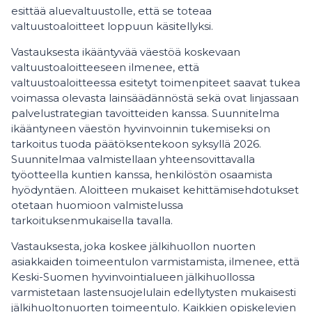
esittää aluevaltuustolle, että se toteaa
valtuustoaloitteet loppuun käsitellyksi.
Vastauksesta ikääntyvää väestöä koskevaan
valtuustoaloitteeseen ilmenee, että
valtuustoaloitteessa esitetyt toimenpiteet saavat tukea
voimassa olevasta lainsäädännöstä sekä ovat linjassaan
palvelustrategian tavoitteiden kanssa. Suunnitelma
ikääntyneen väestön hyvinvoinnin tukemiseksi on
tarkoitus tuoda päätöksentekoon syksyllä 2026.
Suunnitelmaa valmistellaan yhteensovittavalla
työotteella kuntien kanssa, henkilöstön osaamista
hyödyntäen. Aloitteen mukaiset kehittämisehdotukset
otetaan huomioon valmistelussa
tarkoituksenmukaisella tavalla.
Vastauksesta, joka koskee jälkihuollon nuorten
asiakkaiden toimeentulon varmistamista, ilmenee, että
Keski-Suomen hyvinvointialueen jälkihuollossa
varmistetaan lastensuojelulain edellytysten mukaisesti
jälkihuoltonuorten toimeentulo. Kaikkien opiskelevien