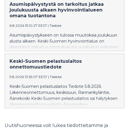
tiedota asiasta enempää.
Asumispäivystystä on tarkoitus jatkaa
joulukuusta alkaen hyvinvointialueen
omana tuotantona
6.8.2026 15:10:27 EEST
|
Tiedote
Asumispäivystykseen on tulossa muutoksia joulukuun
alusta alkaen. Keski-Suomen hyvinvointialue on
järjestänyt palvelua ostopalveluna ja palvelun nykyinen
ja ainut tuottaja Katulähetys ry on irtisanonut
sopimuksen päättymään 30.11. Asumispäivystyksessä
Keski-Suomen pelastuslaitos
on vuodepaikkoja 10 hengelle.
onnettomuustiedote
5.8.2026 13:55:07 EEST
|
Tiedote
Keski-Suomen pelastuslaitos Tiedote 5.8.2026
Liikenneonnettomuus, keskisuuri, Rannankyläntie,
Äänekoski Keski-Suomen pelastuslaitos sai hälytyksen
liikenneonnettomuudesta Äänekosken
Rannankyläntielle 20 yli yhden iltapäivällä.
Täysperävaunuyhdistelmä oli ajamassa pohjoiseen päin
Jyväskyläntietä, kun yhdistelmä suistui tieltä päätyen
Uutishuoneessa voit lukea tiedotteitamme ja
Rannankyläntielle. Yhdistelmän perävaunu kaatui