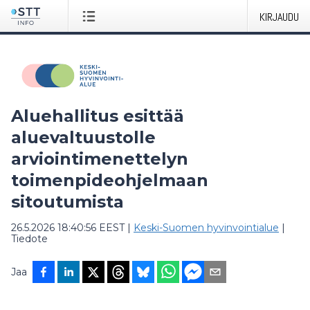
KIRJAUDU
Aluehallitus esittää
aluevaltuustolle
arviointimenettelyn
toimenpideohjelmaan
sitoutumista
26.5.2026 18:40:56 EEST
|
Keski-Suomen hyvinvointialue
|
Tiedote
Jaa