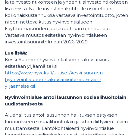
laiteinvestointikohteen ja yhden tilainvestointikohteen
lisäämistä. Näille investointikohteille osoitetaan
kokonaiskustannuksia vastaava investointituotto, joten
niiden nettovaikutus hyvinvointialueen
käyttöomaisuuden poistopohjaan on neutraali.
Vastaava muutos esitetään hyvinvointialueen
investointisuunnitelmaan 2026-2029.
Lue lisää:
Keski-Suomen hyvinvointialueen talousarvioita
esitetään ylijäämäiseksi
https://www.hyvaks.fi/uutiset/keski-suomen-
hyvinvointialueen-talousarvioita-esitetaan-
ylijaamaiseksi
Hyvinvointialue antoi lausunnon sosiaalihuoltolain
uudistamisesta
Aluehallitus antoi lausunnon hallituksen esityksen
luonnokseen sosiaalihuoltolain ja siihen liittyvien lakien
muuttamisesta. Lähtökohtaisesti hyvinvointialue
kannattaa sosiaalipalvelu-uudistusta ja siihen liittyvän