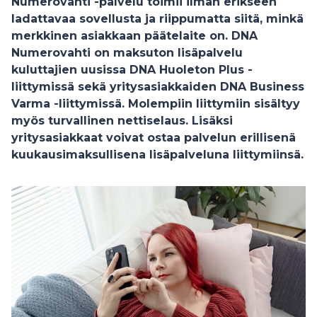
Numerovahti -palvelu toimii ilman erikseen
ladattavaa sovellusta ja riippumatta siitä, minkä
merkkinen asiakkaan päätelaite on. DNA
Numerovahti on maksuton lisäpalvelu
kuluttajien uusissa DNA Huoleton Plus -
liittymissä sekä yritysasiakkaiden DNA Business
Varma -liittymissä. Molempiin liittymiin sisältyy
myös turvallinen nettiselaus. Lisäksi
yritysasiakkaat voivat ostaa palvelun erillisenä
kuukausimaksullisena lisäpalveluna liittymiinsä.