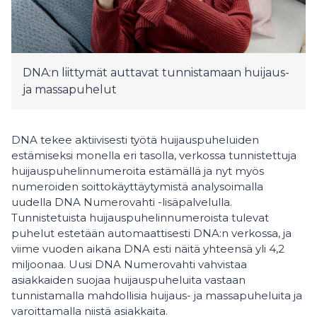
DNA:n liittymät auttavat tunnistamaan huijaus-
ja massapuhelut
DNA tekee aktiivisesti työtä huijauspuheluiden
estämiseksi monella eri tasolla, verkossa tunnistettuja
huijauspuhelinnumeroita estämällä ja nyt myös
numeroiden soittokäyttäytymistä analysoimalla
uudella DNA Numerovahti -lisäpalvelulla.
Tunnistetuista huijauspuhelinnumeroista tulevat
puhelut estetään automaattisesti DNA:n verkossa, ja
viime vuoden aikana DNA esti näitä yhteensä yli 4,2
miljoonaa. Uusi DNA Numerovahti vahvistaa
asiakkaiden suojaa huijauspuheluita vastaan
tunnistamalla mahdollisia huijaus- ja massapuheluita ja
varoittamalla niistä asiakkaita.