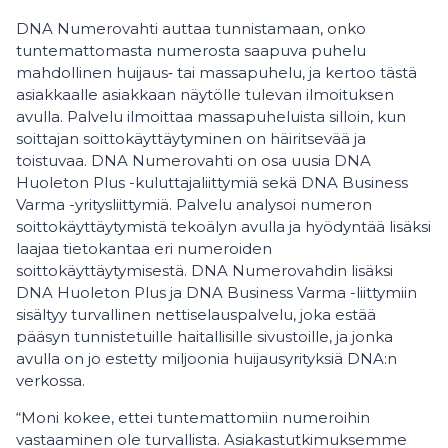
DNA Numerovahti auttaa tunnistamaan, onko
tuntemattomasta numerosta saapuva puhelu
mahdollinen huijaus‑ tai massapuhelu, ja kertoo tästä
asiakkaalle asiakkaan näytölle tulevan ilmoituksen
avulla. Palvelu ilmoittaa massapuheluista silloin, kun
soittajan soittokäyttäytyminen on häiritsevää ja
toistuvaa. DNA Numerovahti on osa uusia DNA
Huoleton Plus -kuluttajaliittymiä sekä DNA Business
Varma -yritysliittymiä. Palvelu analysoi numeron
soittokäyttäytymistä tekoälyn avulla ja hyödyntää lisäksi
laajaa tietokantaa eri numeroiden
soittokäyttäytymisestä. DNA Numerovahdin lisäksi
DNA Huoleton Plus ja DNA Business Varma -liittymiin
sisältyy turvallinen nettiselauspalvelu, joka estää
pääsyn tunnistetuille haitallisille sivustoille, ja jonka
avulla on jo estetty miljoonia huijausyrityksiä DNA:n
verkossa.
“Moni kokee, ettei tuntemattomiin numeroihin
vastaaminen ole turvallista. Asiakastutkimuksemme