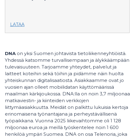
LATAA
DNA
on yksi Suomen johtavista tietoliikenneyhtiöistä.
Yhdessä katsomme turvallisempaan ja älykkäämpään
tulevaisuuteen. Tarjoamme yhteydet, palvelut ja
laitteet koteihin sekä töihin ja pidämme näin huolta
yhteiskunnan digitalisaatiosta. Asiakkaamme ovat jo
vuosien ajan olleet mobiilidatan käyttömäärissä
maailman kärkijoukossa. DNA:lla on noin 3,7 miljoonaa
matkaviestin- ja kiinteiden verkkojen
liittymäasiakkuutta. Meidät on palkittu lukuisia kertoja
erinomaisena työnantajana ja perheystävällisenä
työpaikkana. Vuonna 2025 liikevaihtomme oli 1 128
miljoonaa euroa ja meillä työskentelee noin 1 600
henkilöä ympäri Suomea. DNA on osa Telenoria, joka