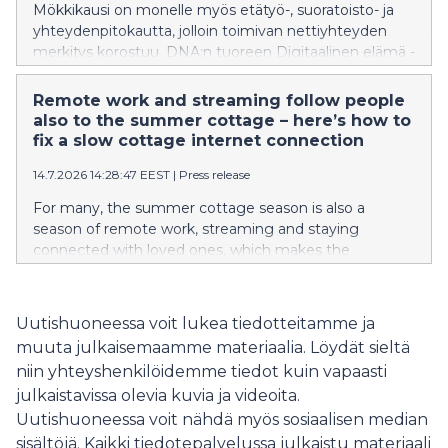
increased, while their average revenue per user
Mökkikausi on monelle myös etätyö-, suoratoisto- ja
declined slightly.
yhteydenpitokautta, jolloin toimivan nettiyhteyden
merkitys korostuu. DNA:n tuoreen Digitaalinen elämä -
tutkimuksen mukaan 21 % suomalaisista on
kohdannut haasteita nettiyhteytensä kanssa. Vaikka
Remote work and streaming follow people
ongelmia esiintyy yleisimmin kodin
also to the summer cottage – here’s how to
internetyhteyksissä, myös mökeillä yhteyden hitaus tai
fix a slow cottage internet connection
toimimattomuus aiheuttaa päänvaivaa osalle
14.7.2026 14:28:47 EEST
|
Press release
käyttäjistä. Moni ongelmista ratkeaa kuitenkin jo
yksinkertaisilla toimenpiteillä, joista helpoin on
For many, the summer cottage season is also a
modeemin uudelleenkäynnistys.
season of remote work, streaming and staying
connected with loved ones, which makes the
importance of a functioning internet connection all
the more pronounced. According to DNA’s latest
Digital Life survey, 21% of Finns have encountered
Uutishuoneessa voit lukea tiedotteitamme ja
challenges with their internet connection. Although
muuta julkaisemaamme materiaalia. Löydät sieltä
problems occur most commonly with home internet
niin yhteyshenkilöidemme tiedot kuin vapaasti
connections, slow or non-functioning connections at
julkaistavissa olevia kuvia ja videoita.
summer cottages also cause headaches for some
users. However, many of these problems can be
Uutishuoneessa voit nähdä myös sosiaalisen median
solved with simple measures, the easiest of which is
sisältöjä. Kaikki tiedotepalvelussa julkaistu materiaali