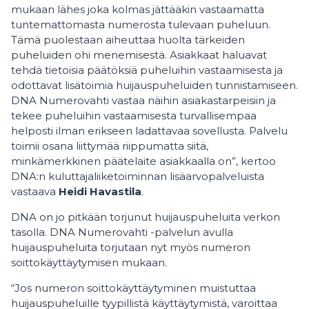
mukaan lähes joka kolmas jättääkin vastaamatta
tuntemattomasta numerosta tulevaan puheluun.
Tämä puolestaan aiheuttaa huolta tärkeiden
puheluiden ohi menemisestä. Asiakkaat haluavat
tehdä tietoisia päätöksiä puheluihin vastaamisesta ja
odottavat lisätoimia huijauspuheluiden tunnistamiseen.
DNA Numerovahti vastaa näihin asiakastarpeisiin ja
tekee puheluihin vastaamisesta turvallisempaa
helposti ilman erikseen ladattavaa sovellusta. Palvelu
toimii osana liittymää riippumatta siitä,
minkämerkkinen päätelaite asiakkaalla on”, kertoo
DNA:n kuluttajaliiketoiminnan lisäarvopalveluista
vastaava
Heidi Havastila
.
DNA on jo pitkään torjunut huijauspuheluita verkon
tasolla. DNA Numerovahti -palvelun avulla
huijauspuheluita torjutaan nyt myös numeron
soittokäyttäytymisen mukaan.
“Jos numeron soittokäyttäytyminen muistuttaa
huijauspuheluille tyypillistä käyttäytymistä, varoittaa