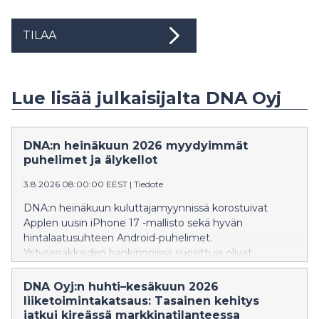
TILAA
Lue lisää julkaisijalta DNA Oyj
DNA:n heinäkuun 2026 myydyimmät
puhelimet ja älykellot
3.8.2026 08:00:00 EEST
|
Tiedote
DNA:n heinäkuun kuluttajamyynnissä korostuivat
Applen uusin iPhone 17 -mallisto sekä hyvän
hintalaatusuhteen Android-puhelimet.
Yritysasiakkaiden hankinnoissa suosittuja olivat
edelleen premium-luokan älypuhelimet. Älykellojen
puolella lasten kellopuhelimet jatkoivat vahvaa
DNA Oyj:n huhti–kesäkuun 2026
kasvuaan, ja ZTE K2 nousi myydyimmäksi laitteeksi jo
liiketoimintakatsaus: Tasainen kehitys
neljättä kuukautta peräkkäin
jatkui kireässä markkinatilanteessa