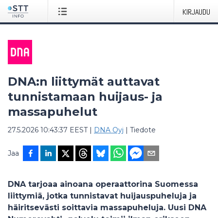
KIRJAUDU
DNA:n liittymät auttavat
tunnistamaan huijaus- ja
massapuhelut
27.5.2026 10:43:37 EEST
|
DNA Oyj
|
Tiedote
Jaa
DNA tarjoaa ainoana operaattorina Suomessa
liittymiä, jotka tunnistavat huijauspuheluja ja
häiritsevästi soittavia massapuheluja. Uusi DNA