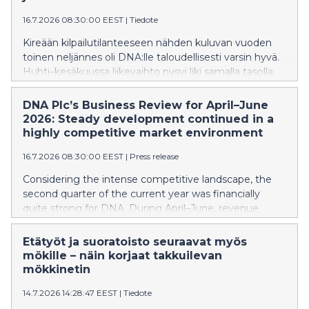
16.7.2026 08:30:00 EEST
|
Tiedote
Kireään kilpailutilanteeseen nähden kuluvan vuoden
toinen neljännes oli DNA:lle taloudellisesti varsin hyvä.
Huhti–kesäkuussa liikevaihto pysyi liki samalla tasolla
vuodentakaiseen ajanjaksoon verrattuna. Käyttökate
kasvoi, erityisesti kun vertailussa huomioidaan DNA:n
DNA Plc’s Business Review for April–June
IoT-liiketoiminnan siirto toiseen Telenorin
2026: Steady development continued in a
konserniyhtiöön kuluvan vuoden alussa. Kiinteiden
highly competitive market environment
laajakaistaliittymien ja matkaviestinverkon liittymien
16.7.2026 08:30:00 EEST
|
Press release
määrät kasvoivat, mutta niiden keskilaskutus hieman
laski.
Considering the intense competitive landscape, the
second quarter of the current year was financially
quite strong for DNA. During April–June, revenue
remained nearly at the same level as in the
corresponding period last year. EBITDA increased,
Etätyöt ja suoratoisto seuraavat myös
particularly when taking into account the transfer of
mökille – näin korjaat takkuilevan
DNA’s IoT business to another Telenor Group
mökkinetin
company at the beginning of the year. The number of
14.7.2026 14:28:47 EEST
|
Tiedote
fixed broadband and mobile network subscriptions