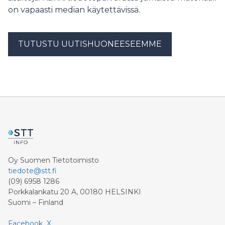
restarting the modem.
on vapaasti median käytettävissä.
TUTUSTU UUTISHUONEESEEMME
Oy Suomen Tietotoimisto
tiedote@stt.fi
(09) 6958 1286
Porkkalankatu 20 A, 00180 HELSINKI
Suomi – Finland
Facebook
X