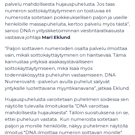
palvelu mahdollisesta huijauspuhelusta. Jos taas
numeron soittokäyttäytyminen on toistuvaa eli
numerosta soitetaan poikkeuksellisen paljon ja useille
henkilöille massapuheluita, kertoo palvelu myös tästä”,
sanoo DNA:n yritysliiketoiminnan viestintäratkaisuista
vastaava johtaja
Mari Eklund
.
“Paljon soittavien numeroiden osalta palvelu ilmoittaa
vain, mikäli soittokäyttäytyminen on häiritsevää. Tämä
kannustaa yrityksiä asiakasystävälliseen
soittokäyttäytymiseen, mikä lisää myös
todennäköisyyttä puheluihin vastaamiseen. DNA
Numerovahti -palvelun avulla puhelut säilyvät
yrityksille luotettavana myyntikanavana”, jatkaa Eklund.
Huijauspuheluista varoitetaan puhelimen soidessa sen
näytölle tulevalla ilmoituksella “DNA varoittaa
mahdollisesta huijauksesta". Tällöin suosituksena on se,
ettei puheluun vastata. Kun numerosta soitetaan
paljon ja monille henkilöille, näkyy puhelimen näytöllä
ilmoitus "DNA ilmoittaa numeron soittavan monille".