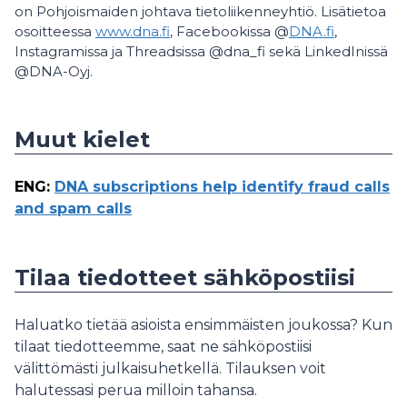
on Pohjoismaiden johtava tietoliikenneyhtiö. Lisätietoa
osoitteessa
www.dna.fi
, Facebookissa @
DNA.fi
,
Instagramissa ja Threadsissa @dna_fi sekä LinkedInissä
@DNA-Oyj.
Muut kielet
ENG
:
DNA subscriptions help identify fraud calls
and spam calls
Tilaa tiedotteet sähköpostiisi
Haluatko tietää asioista ensimmäisten joukossa? Kun
tilaat tiedotteemme, saat ne sähköpostiisi
välittömästi julkaisuhetkellä. Tilauksen voit
halutessasi perua milloin tahansa.