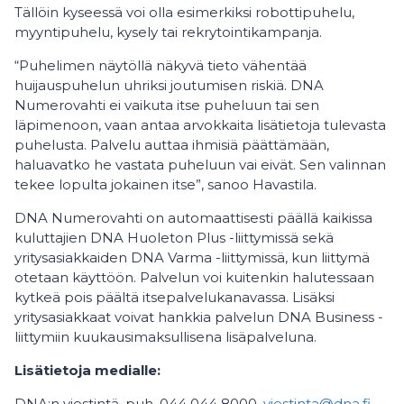
Tällöin kyseessä voi olla esimerkiksi robottipuhelu,
myyntipuhelu, kysely tai rekrytointikampanja.
“Puhelimen näytöllä näkyvä tieto vähentää
huijauspuhelun uhriksi joutumisen riskiä. DNA
Numerovahti ei vaikuta itse puheluun tai sen
läpimenoon, vaan antaa arvokkaita lisätietoja tulevasta
puhelusta. Palvelu auttaa ihmisiä päättämään,
haluavatko he vastata puheluun vai eivät. Sen valinnan
tekee lopulta jokainen itse”, sanoo Havastila.
DNA Numerovahti on automaattisesti päällä kaikissa
kuluttajien DNA Huoleton Plus -liittymissä sekä
yritysasiakkaiden DNA Varma -liittymissä, kun liittymä
otetaan käyttöön. Palvelun voi kuitenkin halutessaan
kytkeä pois päältä itsepalvelukanavassa. Lisäksi
yritysasiakkaat voivat hankkia palvelun DNA Business -
liittymiin kuukausimaksullisena lisäpalveluna.
Lisätietoja medialle:
DNA:n viestintä, puh. 044 044 8000,
viestinta@dna.fi