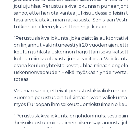
joulujuhlaa. Perustuslakivaliokunnan puheenjoht
sanoo, ettei hän ota kantaa julkisuudessa olleisiin 
tasa-arvolautakunnan ratkaisusta. Sen sijaan Ves
tulkinnan olleen yksiselitteinen jo kauan.
”Perustuslakivaliokunta, joka päättää auktoritatii
on linjannut vakiintuneesti yli 20 vuoden ajan, ett
koulun juhlasta uskonnon harjoittamiseksi katsott
kulttuuriin kuuluvasta juhlatraditiosta. Valiokunta 
osana koulun yhteistä kevätjuhlaa minään ongel
uskonnonvapauden – eikä myöskään yhdenvertais
toteaa.
Vestman sanoo, etteivät perustuslakivaliokunnan 
Suomen perustuslain tulkintaan, vaan valiokunta o
myös Euroopan ihmisoikeustuomioistuimen oikeus
”Perustuslakivaliokunta on johdonmukaisesti paino
ihmisoikeustuomioistuimen oikeuskäytännöstä jo