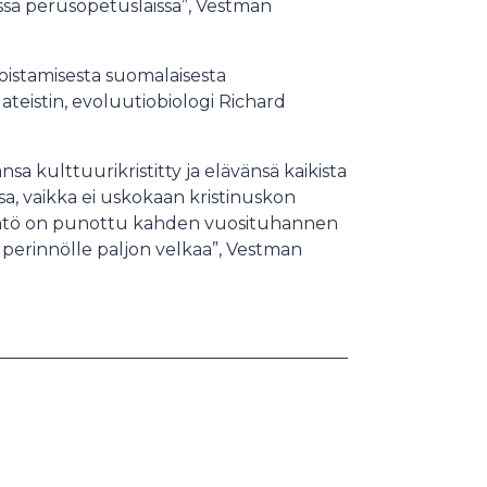
essä perusopetuslaissa”, Vestman
poistamisesta suomalaisesta
ateistin, evoluutiobiologi Richard
a kulttuurikristitty ja elävänsä kaikista
sa, vaikka ei uskokaan kristinuskon
perintö on punottu kahden vuosituhannen
le perinnölle paljon velkaa”, Vestman