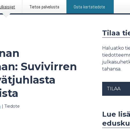
ulkaisijat
Tietoa palvelusta
Osta kertatiedote
Tilaa t
Haluatko tie
nnan
tiedotteemme
julkaisuhetk
an: Suvivirren
tahansa.
vätjuhlasta
TILAA
ista
ä
|
Tiedote
Lue lis
edusku