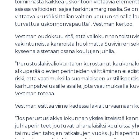
toiminnasta kaikkea uskontoon viittaavia elementte
asiassa valtioiden laajaa harkintamarginaalia. Se on
viittaava krusifiksi Italian valtion koulun seinäll
turvattua uskonnonvapautta”, Vestman kertoo.
Vestman oudoksuu sitä, että valiokunnan toistuvista
vakiintuneista kannoista huolimatta Suvivirren se
kyseenalaistetaan osana koulujen juhlia.
”Perustuslakivaliokunta on korostanut kaukonäköise
alkuperää olevien perinteiden välttäminen ei edist
riski, että vaatimuksilla suomalaiseen kristillisper
karhunpalvelus sille asialle, jota vaatimuksella kuv
Vestman toteaa.
Vestman esittää viime kädessä lakia turvaamaan k
”Jos perustuslakivaliokunnan yksiselitteisistä kan
juhlaperinteet joutuvat uhanalaisiksi kouluissa y
tai muiden tahojen ratkaisujen vuoksi, juhlaperin