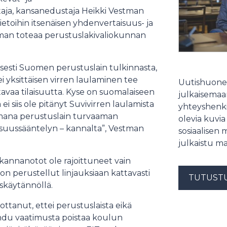
aja, kansanedustaja Heikki Vestman
tietoihin itsenäisen yhdenvertaisuus- ja
tman toteaa perustuslakivaliokunnan
visesti Suomen perustuslain tulkinnasta,
ei yksittäisen virren laulaminen tee
Uutishuonee
avaa tilaisuutta. Kyse on suomalaiseen
julkaisemaam
ei siis ole pitänyt Suvivirren laulamista
yhteyshenki
mana perustuslain turvaaman
olevia kuvia
uussääntelyn – kannalta”, Vestman
sosiaalisen 
julkaistu ma
kannanotot ole rajoittuneet vain
n perustellut linjauksiaan kattavasti
TUTUST
käytännöllä.
ttanut, ettei perustuslaista eikä
hdu vaatimusta poistaa koulun