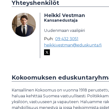
Yhteyshenkilöt
Heikki Vestman
Kansanedustaja
Uudenmaan vaalipiiri
Puh:
09 432 3051
heikki.vestman@eduskunta.fi
Kokoomuksen eduskuntaryhm
Kansallinen Kokoomus on vuonna 1918 perustettu po
haluaa kehittää Suomea vastuullisesti. Politiik
yksilöön, vastuuseen ja vapauteen. Haluamme raken
mahdollisuus menestyä ja jossa heikoimmista pi