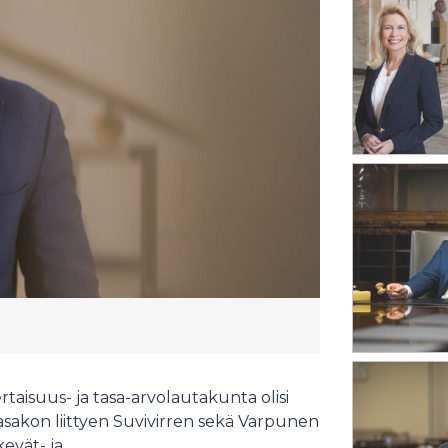
rtaisuus- ja tasa-arvolautakunta olisi
akon liittyen Suvivirren sekä Varpunen
evät- ja