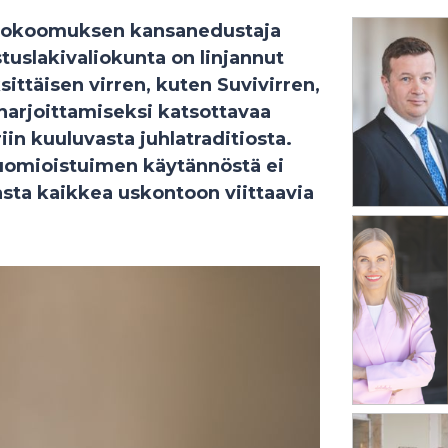
 kokoomuksen kansanedustaja
tuslakivaliokunta on linjannut
ksittäisen virren, kuten Suvivirren,
harjoittamiseksi katsottavaa
iin kuuluvasta juhlatraditiosta.
tuomioistuimen käytännöstä ei
sta kaikkea uskontoon viittaavia