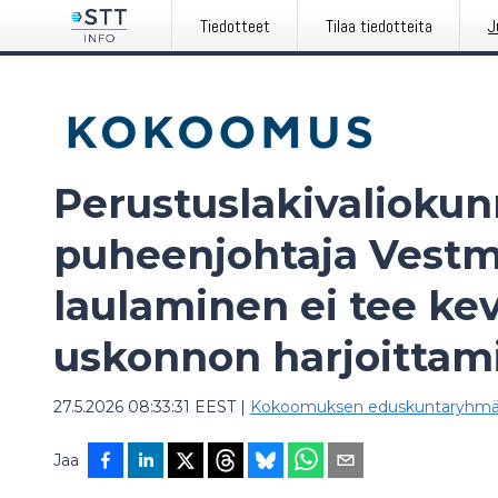
Tiedotteet
Tilaa tiedotteita
J
Perustuslakivalioku
puheenjohtaja Vestm
laulaminen ei tee ke
uskonnon harjoittam
27.5.2026 08:33:31 EEST
|
Kokoomuksen eduskuntaryhm
Jaa