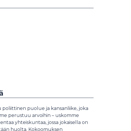
ä
liittinen puolue ja kansanliike, joka
kamme perustuu arvoihin – uskomme
taa yhteiskuntaa, jossa jokaisella on
detään huolta. Kokoomuksen