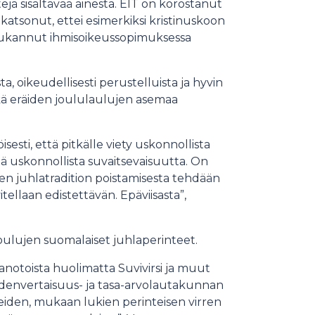
jä sisältävää ainesta. EIT on korostanut
 katsonut, ettei esimerkiksi kristinuskoon
ä loukannut ihmisoikeussopimuksessa
, oikeudellisesti perustelluista ja hyvin
kä eräiden joululaulujen asemaa
sti, että pitkälle viety uskonnollista
ä uskonnollista suvaitsevaisuutta. On
äisen juhlatradition poistamisesta tehdään
itellaan edistettävän. Epäviisasta”,
oulujen suomalaiset juhlaperinteet.
nanotoista huolimatta Suvivirsi ja muut
hdenvertaisuus- ja tasa-arvolautakunnan
teiden, mukaan lukien perinteisen virren