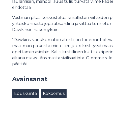
laulamisen, mahdollisuus tulisi turvata viime käd
ehdottaa.
Vestman pitää keskustelua kristillisten viitteiden 
yhteiskunnasta jopa absurdina ja viittaa tunnetun 
Dawkinsin näkemyksiin.
”Dawkins, vankkumaton ateisti, on todennut olevans
maailman paikoista mieluiten juuri kristityssä maas
opettamiin asioihin. Kallis kristillinen kulttuuri
aikana osaksi länsimaista sivilisaatiota. Olemme sil
päättää.
Avainsanat
Eduskunta
Kokoomus