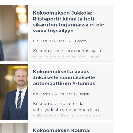
Kokoomuksen Jukkola:
Riistaportit kiinni ja heti –
sikaruton torjunnassa ei ole
varaa löysäilyyn
6.8.2026 15:55:02 EEST
|
Tiedote
Kokoomuksen kansanedustaja ja
maa- ja metsätalousvaliokunnan
jäsen Janne Jukkola vaatii itärajan
riistaporttien välitöntä sulkemista
Kokoomukselta avaus:
myös Pohjois-Karjalassa. Ylen
Jokaiselle suomalaiselle
mukaan riistaportit ovat
automaattinen Y-tunnus
maakunnassa edelleen auki, vaikka
6.8.2026 07:02:00 EEST
|
Tiedote
Kaakkois-Suomessa ne suljettiin
viime viikolla afrikkalaisen sikaruton
Kokoomus haluaa tehdä
leviämisen estämiseksi.
yrittäjyydestä yhtä helppoa kuin
palkkatyöstä. Puolue esittää, että
jokainen suomalainen saisi
automaattisesti henkilökohtaisen Y-
Kokoomuksen Kauma: