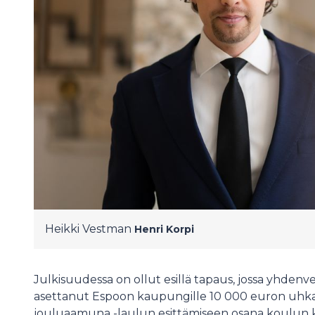
Heikki Vestman
Henri Korpi
Julkisuudessa on ollut esillä tapaus, jossa yhdenve
asettanut Espoon kaupungille 10 000 euron uhkas
jouluaamuna -laulun esittämiseen osana koulun k