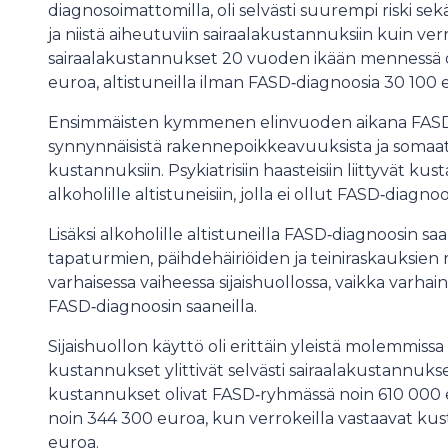
diagnosoimattomilla, oli selvästi suurempi riski sekä 
ja niistä aiheutuviin sairaalakustannuksiin kuin ver
sairaalakustannukset 20 vuoden ikään mennessä ol
euroa, altistuneilla ilman FASD‑diagnoosia 30 100 e
Ensimmäisten kymmenen elinvuoden aikana FASD liit
synnynnäisistä rakennepoikkeavuuksista ja somaatti
kustannuksiin. Psykiatrisiin haasteisiin liittyvät 
alkoholille altistuneisiin, jolla ei ollut FASD‑diagnoo
Lisäksi alkoholille altistuneilla FASD‑diagnoosin 
tapaturmien, päihdehäiriöiden ja teiniraskauksien ris
varhaisessa vaiheessa sijaishuollossa, vaikka varhai
FASD‑diagnoosin saaneilla.
Sijaishuollon käyttö oli erittäin yleistä molemmissa
kustannukset ylittivät selvästi sairaalakustannukse
kustannukset olivat FASD‑ryhmässä noin 610 000 eur
noin 344 300 euroa, kun verrokeilla vastaavat ku
euroa.