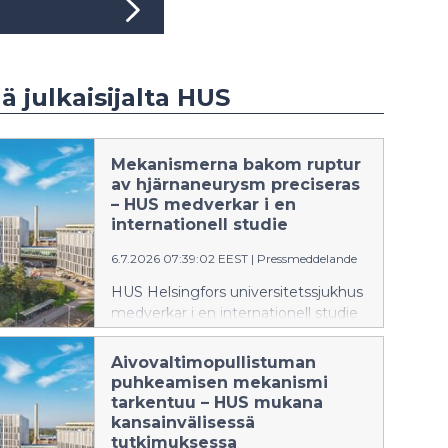
ää julkaisijalta HUS
Mekanismerna bakom ruptur
av hjärnaneurysm preciseras
– HUS medverkar i en
internationell studie
6.7.2026 07:39:02 EEST
|
Pressmeddelande
HUS Helsingfors universitetssjukhus
medverkar i en internationell studie
som tillför ny information om varför
en del hjärnaneurysm rupturerar.
Aivovaltimopullistuman
Resultaten kan i framtiden bidra till
puhkeamisen mekanismi
att bättre än i nuläget identifiera
tarkentuu – HUS mukana
aneurysmen med störst rupturrisk
kansainvälisessä
och stödja utvecklingen av nya
tutkimuksessa