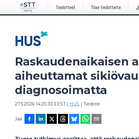
Tiedotteet
Tilaa tiedotteita
J
Raskaudenaikaisen a
aiheuttamat sikiövaur
diagnosoimatta
27.5.2026 14:20:33 EEST
|
HUS
|
Tiedote
Jaa