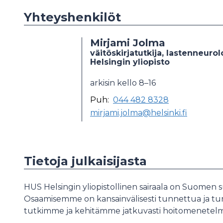
Yhteyshenkilöt
Mirjami Jolma
väitöskirjatutkija, lastenneurol
Helsingin yliopisto
arkisin kello 8–16
Puh:
044 482 8328
mirjami.jolma@helsinki.fi
Tietoja julkaisijasta
HUS Helsingin yliopistollinen sairaala on Suomen su
Osaamisemme on kansainvälisesti tunnettua ja tunn
tutkimme ja kehitämme jatkuvasti hoitomenete