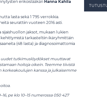
nnytysten erikoislääkäri
Hanna Kahila
TUTUST
nutta lasta sekä 1 795 verrokkia.
heitä seurattiin vuoteen 2016 asti.
 ja sijaishuollon jaksot, mukaan lukien
 kehittymistä tarkasteltiin ikäryhmittäin
 saaneita (48 lasta) ja diagnosoimattomia
oa: uudet tutkimuslöydökset muuttavat
stamaan hoitoja oikein. Teemme tiivistä
en korkeakoulujen kanssa ja julkaisemme
itoa.
–16, pe klo 10–15 numerossa 050 427