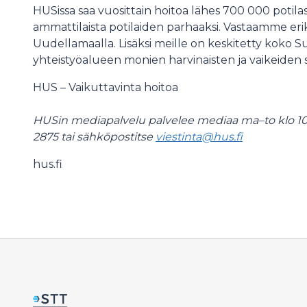
HUSissa saa vuosittain hoitoa lähes 700 000 potilas
ammattilaista potilaiden parhaaksi. Vastaamme erik
Uudellamaalla. Lisäksi meille on keskitetty koko
yhteistyöalueen monien harvinaisten ja vaikeiden s
HUS – Vaikuttavinta hoitoa
HUSin mediapalvelu palvelee mediaa ma–to klo 10
2875 tai sähköpostitse
viestinta@hus.fi
hus.fi