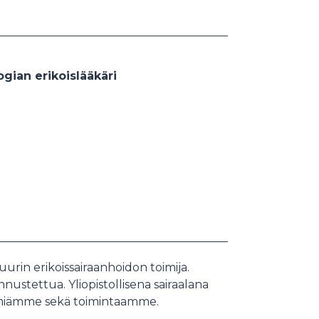
ogian erikoislääkäri
urin erikoissairaanhoidon toimija.
ustettua. Yliopistollisena sairaalana
lmiämme sekä toimintaamme.