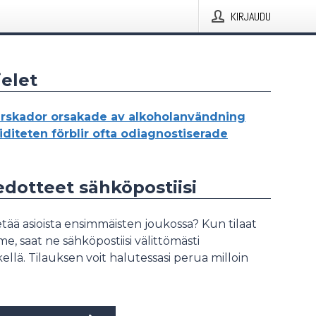
KIRJAUDU
elet
erskador orsakade av alkoholanvändning
iditeten förblir ofta odiagnostiserade
iedotteet sähköpostiisi
tää asioista ensimmäisten joukossa? Kun tilaat
, saat ne sähköpostiisi välittömästi
ellä. Tilauksen voit halutessasi perua milloin