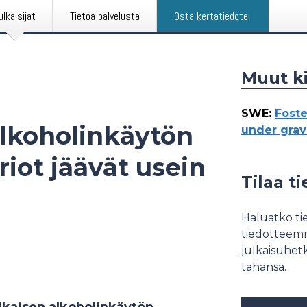
ulkaisijat
Tietoa palvelusta
Osta kertatiedote
Muut ki
SWE
:
Fost
lkoholinkäytön
under grav
iot jäävät usein
Tilaa t
Haluatko tie
tiedotteemme
julkaisuhetk
tahansa.