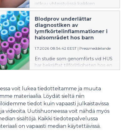
jatkuu yhteistyössä kaikkien
hyvinvointialueiden kanssa. HUSin
koollekutsuman asiantuntijaryhmän
Blodprov underlättar
tavoitteena on turvata ja kehittää
diagnostiken av
vauvamyönteistä hoitoa koko
lymfkörtelinflammationer i
maassa.
halsområdet hos barn
1.7.2026 08:54:42 EEST
|
Pressmeddelande
En studie som genomförts vid HUS
har bekräftat tillförlitligheten hos en
blodprovsbaserad diagnostisk
metod för lymfkörtelinflammationer
i halsområdet hos barn som orsakas
ssa voit lukea tiedotteitamme ja muuta
av miljömykobakterier. Ett blodprov
me materiaalia. Löydät sieltä niin
är ett snabbare och för patienten
löidemme tiedot kuin vapaasti julkaistavissa
mer skonsamt sätt att säkerställa
 ja videoita. Uutishuoneessa voit nähdä myös
diagnosen än invasiva metoder,
såsom vävnadsprovtagning.
median sisältöjä. Kaikki tiedotepalvelussa
teriaali on vapaasti median käytettävissä.