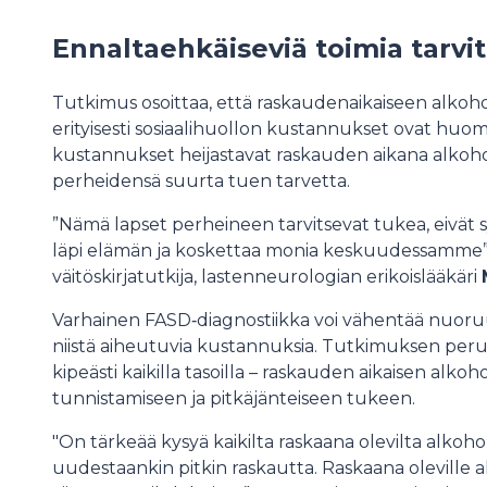
Ennaltaehkäiseviä toimia tarvita
Tutkimus osoittaa, että raskaudenaikaiseen alkoholi
erityisesti sosiaalihuollon kustannukset ovat huoma
kustannukset heijastavat raskauden aikana alkoholi
perheidensä suurta tuen tarvetta.
”Nämä lapset perheineen tarvitsevat tukea, eivät sy
läpi elämän ja koskettaa monia keskuudessamme”, 
väitöskirjatutkija, lastenneurologian erikoislääkäri
Varhainen FASD‑diagnostiikka voi vähentää nuoruusi
niistä aiheutuvia kustannuksia. Tutkimuksen perus
kipeästi kaikilla tasoilla – raskauden aikaisen alk
tunnistamiseen ja pitkäjänteiseen tukeen.
"On tärkeää kysyä kaikilta raskaana olevilta alkoho
uudestaankin pitkin raskautta. Raskaana oleville alk