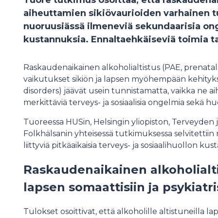
Tuore tutkimus osoittaa, että raskaudena
aiheuttamien sikiövaurioiden varhainen 
nuoruusiässä ilmeneviä sekundaarisia ongel
kustannuksia. Ennaltaehkäiseviä toimia ta
Raskaudenaikainen alkoholialtistus (PAE, prenatal
vaikutukset sikiön ja lapsen myöhempään kehityk
disorders) jäävät usein tunnistamatta, vaikka ne a
merkittäviä terveys- ja sosiaalisia ongelmia sekä 
Tuoreessa HUSin, Helsingin yliopiston, Terveyden j
Folkhälsanin yhteisessä tutkimuksessa selvitettiin
liittyviä pitkäaikaisia terveys- ja sosiaalihuollon ku
Raskaudenaikainen alkoholialtis
lapsen somaattisiin ja psykiatri
Tulokset osoittivat, että alkoholille altistuneilla l