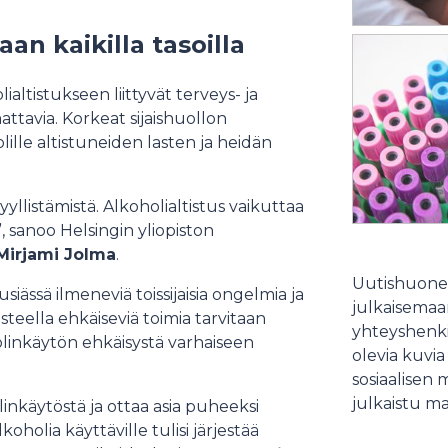
an kaikilla tasoilla
altistukseen liittyvät terveys- ja
ttavia. Korkeat sijaishuollon
lle altistuneiden lasten ja heidän
yllistämistä. Alkoholialtistus vaikuttaa
sanoo Helsingin yliopiston
Mirjami Jolma
.
Uutishuonee
ässä ilmeneviä toissijaisia ongelmia ja
julkaisemaam
teella ehkäiseviä toimia tarvitaan
yhteyshenki
oholinkäytön ehkäisystä varhaiseen
olevia kuvia
sosiaalisen 
julkaistu ma
linkäytöstä ja ottaa asia puheeksi
oholia käyttäville tulisi järjestää