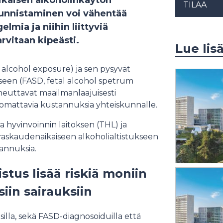
ikaisen alkoholinkäytön
TILAA
tunnistaminen voi vähentää
mia ja niihin liittyviä
rvitaan kipeästi.
Lue lis
 alcohol exposure) ja sen pysyvät
seen (FASD, fetal alcohol spetrum
iheuttavat maailmanlaajuisesti
huomattavia kustannuksia yhteiskunnalle.
a hyvinvoinnin laitoksen (THL) ja
 raskaudenaikaiseen alkoholialtistukseen
stannuksia.
tus lisää riskiä moniin
siin sairauksiin
apsilla, sekä FASD-diagnosoiduilla että