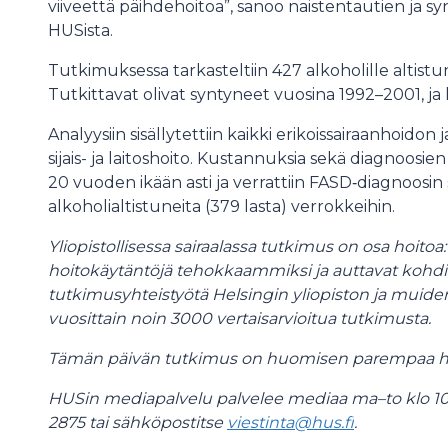
viiveettä päihdehoitoa”, sanoo naistentautien ja sy
HUSista.
Tutkimuksessa tarkasteltiin 427 alkoholille altistu
Tutkittavat olivat syntyneet vuosina 1992–2001, ja 
Analyysiin sisällytettiin kaikki erikoissairaanhoidon
sijais- ja laitoshoito. Kustannuksia sekä diagnoosien
20 vuoden ikään asti ja verrattiin FASD‑diagnoosin
alkoholialtistuneita (379 lasta) verrokkeihin.
Yliopistollisessa sairaalassa tutkimus on osa hoit
hoitokäytäntöjä tehokkaammiksi ja auttavat kohdi
tutkimusyhteistyötä Helsingin yliopiston ja muid
vuosittain noin 3000 vertaisarvioitua tutkimusta.
Tämän päivän tutkimus on huomisen parempaa ho
HUSin mediapalvelu palvelee mediaa ma–to klo 10
2875 tai sähköpostitse
viestinta@hus.fi
.