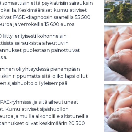
somaattisiin että psykiatrisiin sairauksiin
rokeilla. Keskimääräiset kumulatiiviset
ivat FASD‑diagnoosin saaneilla 55 500
uroa ja verrokeilla 15 600 euroa.
tyi erityisesti kohonneisiin
sista sairauksista aiheutuviin
kustannukset puolestaan painottuivat
sia.
saaminen oli yhteydessä pienempään
kiin riippumatta siitä, oliko lapsi ollut
nen sijaishuolto oli yleisempää
 PAE‑ryhmissä, ja siitä aiheutuneet
t. Kumulatiiviset sijaishuollon
oa ja muilla alkoholille altistuneilla
stannukset olivat keskimäärin 20 500