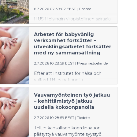
läkemedelsbehandlingar. Studien
6.7.2026 07:39:02 EEST
|
Tiedote
har publicerats i den ansedda
tidskriften Nature Neuroscience.
HUS Helsingin yliopistollinen sairaala
oli mukana kansainvälisessä
tutkimuksessa, joka tuo uutta tietoa
Arbetet för babyvänlig
siihen, miksi osa
verksamhet fortsätter –
aivovaltimopullistumista puhkeaa.
utvecklingsarbetet fortsätter
Tulokset voivat tulevaisuudessa
med ny sammansättning
auttaa tunnistamaan nykyistä
2.7.2026 10:28:59 EEST
|
Pressmeddelande
paremmin ne pullistumat, joiden
puhkeamisriski on suurin ja
Efter att Institutet för hälsa och
tukemaan uusien lääkehoitojen
välfärd THL:s nationella
kehittämistä. Tutkimus on julkaistu
samordnande upphörde fortsätter
arvostetussa Nature Neuroscience -
arbetet för babyvänlig verksamhet i
Vauvamyönteinen työ jatkuu
lehdessä.
samarbete med alla
– kehittämistyö jatkuu
välfärdsområden. Målet för den
uudella kokoonpanolla
sakkunniggrupp som HUS har
2.7.2026 10:28:59 EEST
|
Tiedote
sammankallat är att trygga och
utveckla babyvänlig vård i hela
THL:n kansallisen koordinaation
landet.
päätyttyä vauvamyönteisyystyö