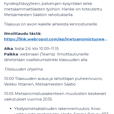
hyväksyttävyyteen, palvelujen kysyntään sekä
metsäammattilaisten työhön. Hanke on toteutettu
Metsämiesten Säätiön rahoituksella.
Tilaisuus on avoin kaikille aiheesta kiinnostuneille.
Ilmoittaudu tästä:
https://link.webropol.com/ep/metsanomistuswebinaari26
Aika
: tiistai 2.6. klo 10.00–11.15
Paikka
: webinaari (Teams). Ilmoittautuneille
lähetetään osallistumislinkki tilaisuuden alla
Tilaisuuden ohjelma.
10:00 Tilaisuuden avaus ja rahoittajan puheenvuoro,
Veikko Iittainen, Metsämiesten Säätiö
10:05 Metsänomistusrakenteen muutosten keskeiset
vaikutukset vuonna 2035
Yksityismetsätalouden rakennemuutos: Arvio