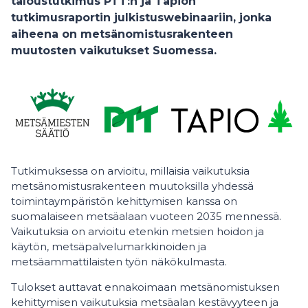
taloustutkimus PTT:n ja Tapion
tutkimusraportin julkistuswebinaariin, jonka
aiheena on metsänomistusrakenteen
muutosten vaikutukset Suomessa.
Tutkimuksessa on arvioitu, millaisia vaikutuksia
metsänomistusrakenteen muutoksilla yhdessä
toimintaympäristön kehittymisen kanssa on
suomalaiseen metsäalaan vuoteen 2035 mennessä.
Vaikutuksia on arvioitu etenkin metsien hoidon ja
käytön, metsäpalvelumarkkinoiden ja
metsäammattilaisten työn näkökulmasta.
Tulokset auttavat ennakoimaan metsänomistuksen
kehittymisen vaikutuksia metsäalan kestävyyteen ja