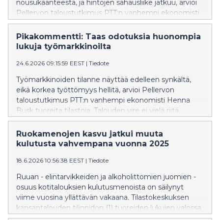
nousukäänteestä, ja hintojen sahausliike jatkuu, arvioi
Pellervon taloustutkimus PTT:n vanhempi ekonomisti
Veera Holappa. Työllisyyden heikko kehitys ei
myöskään tue markkinoiden virkoamista.
Pikakommentti: Taas odotuksia huonompia
lukuja työmarkkinoilta
24.6.2026 09:15:59 EEST
|
Tiedote
Työmarkkinoiden tilanne näyttää edelleen synkältä,
eikä korkea työttömyys hellitä, arvioi Pellervon
taloustutkimus PTT:n vanhempi ekonomisti Henna
Busk tuoreita tilastoja. Talouden vire ei vielä riitä
suunnan kääntämiseen.
Ruokamenojen kasvu jatkui muuta
kulutusta vahvempana vuonna 2025
18.6.2026 10:56:38 EEST
|
Tiedote
Ruuan - elintarvikkeiden ja alkoholittomien juomien -
osuus kotitalouksien kulutusmenoista on säilynyt
viime vuosina yllättävän vakaana. Tilastokeskuksen
kansantalouden tilinpidon (1) tuoreiden lukujen valossa
ruokamenojen osuus kaikista kotitalouksien