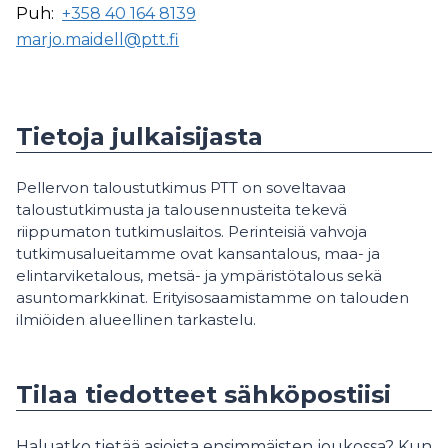
Puh:
+358 40 164 8139
marjo.maidell@ptt.fi
Tietoja julkaisijasta
Pellervon taloustutkimus PTT on soveltavaa
taloustutkimusta ja talousennusteita tekevä
riippumaton tutkimuslaitos. Perinteisiä vahvoja
tutkimusalueitamme ovat kansantalous, maa- ja
elintarviketalous, metsä- ja ympäristötalous sekä
asuntomarkkinat. Erityisosaamistamme on talouden
ilmiöiden alueellinen tarkastelu.
Tilaa tiedotteet sähköpostiisi
Haluatko tietää asioista ensimmäisten joukossa? Kun