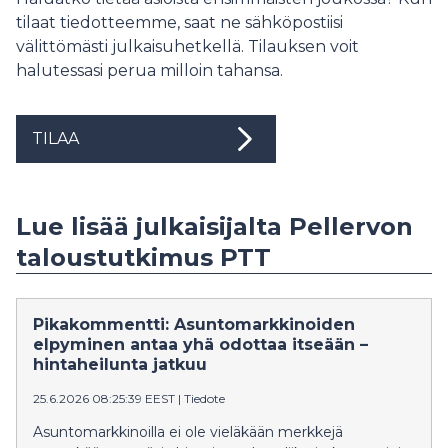
tilaat tiedotteemme, saat ne sähköpostiisi
välittömästi julkaisuhetkellä. Tilauksen voit
halutessasi perua milloin tahansa.
TILAA
Lue lisää julkaisijalta Pellervon
taloustutkimus PTT
Pikakommentti: Asuntomarkkinoiden
elpyminen antaa yhä odottaa itseään –
hintaheilunta jatkuu
25.6.2026 08:25:39 EEST
|
Tiedote
Asuntomarkkinoilla ei ole vieläkään merkkejä