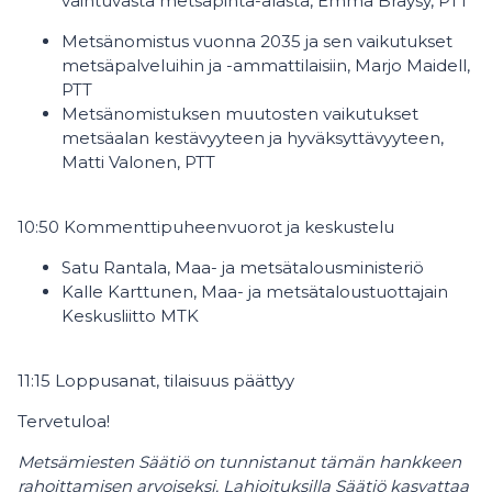
vaihtuvasta metsäpinta-alasta, Emma Bräysy, PTT
Metsänomistus vuonna 2035 ja sen vaikutukset
metsäpalveluihin ja -ammattilaisiin, Marjo Maidell,
PTT
Metsänomistuksen muutosten vaikutukset
metsäalan kestävyyteen ja hyväksyttävyyteen,
Matti Valonen, PTT
10:50 Kommenttipuheenvuorot ja keskustelu
Satu Rantala, Maa- ja metsätalousministeriö
Kalle Karttunen, Maa- ja metsätaloustuottajain
Keskusliitto MTK
11:15 Loppusanat, tilaisuus päättyy
Tervetuloa!
Metsämiesten Säätiö on tunnistanut tämän hankkeen
rahoittamisen arvoiseksi. Lahjoituksilla Säätiö kasvattaa