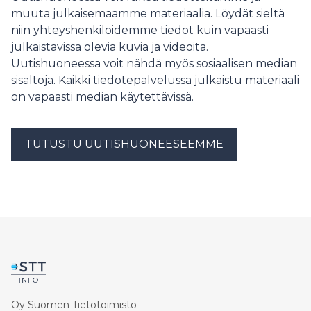
muutosten kanssa tämä muokkaa metsäpalveluita,
muuta julkaisemaamme materiaalia. Löydät sieltä
metsäammattilaisten työtä ja koko metsätalouden
niin yhteyshenkilöidemme tiedot kuin vapaasti
kestävyyttä.
julkaistavissa olevia kuvia ja videoita.
Uutishuoneessa voit nähdä myös sosiaalisen median
sisältöjä. Kaikki tiedotepalvelussa julkaistu materiaali
on vapaasti median käytettävissä.
TUTUSTU UUTISHUONEESEEMME
Oy Suomen Tietotoimisto