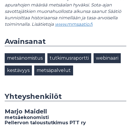
apurahojen määrää metsäalan hyväksi. Sota-ajan
savottajätkien muonahuollosta alkunsa saanut Säätiö
kunnioittaa historiaansa nimellään ja tasa-arvoisella
toiminnalla. Lisätietoja
www.mmsaatio.fi
Avainsanat
metsänomistus
tutkimusraportti
webinaari
kestävyys
metsäpalvelut
Yhteyshenkilöt
Marjo Maidell
metsäekonomisti
Pellervon taloustutkimus PTT ry