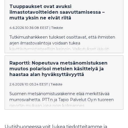
kulutusmenoista vuonna 2025 oli 12,9 prosenttia, kun
Tuuppaukset ovat avuksi
vuonna 2024 osuus oli 12,5 prosenttia. Muutos on
ilmastotavoitteiden saavuttamisessa –
maltillinen ja perustuu ennakkotietoihin, mutta se
mutta yksin ne eivät riitä
poikkeaa pidemmän aikavälin kehityksestä, jossa ruuan
4.6.2026 10:36:08 EEST
|
Tiedote
osuus kulutusmenoista on yleensä pienentynyt tulojen
kasvaessa. 2020-luvulla kehitys on kääntynyt. Viime
Tutkimushankkeen tulokset osoittavat, että ihmisten
vuoden osuus oli korkein taso 2000-luvulla sitten
arjen ilmastovalintoja voidaan tukea
vuoden 2009.
käyttäytymistieteellisin keinoin. Vaikutukset jäävät
kuitenkin rajallisiksi, jos tuuppaukset eivät kytkeydy
laajempiin ilmastotoimiin.
Raportti: Nopeutuva metsänomistuksen
muutos polarisoi metsien käsittelyä ja
haastaa alan hyväksyttävyyttä
2.6.2026 10:05:24 EEST
|
Tiedote
Suomen metsänomistusrakenne elää merkittävää
murrosvaihetta. PTT:n ja Tapio Palvelut Oy:n tuoreen
raportin mukaan jopa noin kolmannes
yksityismetsänomistajista saattaa siirtää tai jättää
metsänomistuksensa uudelle omistajalle vuoteen
2035 mennessä. Yhdessä toimintaympäristön
Uutishuoneessa voit lukea tiedotteitamme ja