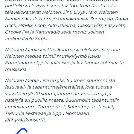
portfoliosta löytyvät suoratoistopalvelu Ruutu sekä
televisiokanavat Nelonen, Jim, Liv ja Hero. Nelonen
Mediaan kuuluvat myös radiokanavat Suomipop, Radio
Rock, HitMix, Loop, Aito Iskelmä, Classic Hits, Easy Hits,
Groove FM ja Kantriradio sekä monipuolinen
audiopalvelu Supla.
Nelonen Media levittää kotimaisia elokuvia ja osana
Nelonen Mediaa toimii musiikkiyhtiö Kaiku
Entertainment, joka julkaisee ja kustantaa kotimaista
musiikkia.
Nelonen Media Live on yksi Suomen suurimmista
festivaali- ja tapahtumajärjestäjistä, joka tuottaa
vuosittain yli 20 suurtapahtumaa, konsertteja ja
risteilyjä eri puolilla maata. Suurimpiin tapahtumiin
kuuluvat mm. Tammerfest, Suomipop-festivaalit,
Tikkurila Festivaali ja Eppu Normaalin
jäähyväiskonsertit.