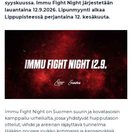
syyskuussa. Immu Fight Night järjestetään
lauantaina 12.9.2026. Lipunmyynti alkaa
Lippupisteessä perjantaina 12. kesäkuuta.
Immu Fight Night on Suomen suurin ja kovatasoisin
kamppailu-urheiluilta, jossa yhdistyvät huipputason
ottelut, viihde ja areenan räjäyttävä tunnelma.
Häkkiin nousee joukko kotimaisia ja kansainvälisiä