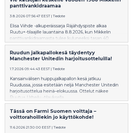
panttivankidraamaa
3.8.2026 07:56:47 EEST
|
Tiedote
Elisa Viihde -alkuperäissarja Räjähdyspiste alkaa
Ruutu+-tilaajille lauantaina 8.8.2026, kun Mikkelin
panttivankidraamasta tulee kuluneeksi tasan 40
vuotta. Kuusiosainen sarja tarkastelee tapahtumia
kaappaajan, panttivankien ja poliisin näkökulmista.
Ruudun jalkapallokesä täydentyy
Manchester Unitedin harjoitusotteluilla!
1.7.2026 09:44:43 EEST
|
Tiedote
Kansainvälisen huippujalkapallon kesä jatkuu
Ruudussa, jossa esitetään neljä Manchester Unitedin
harjoitusottelua heinä–elokuussa. Ottelut näkee
Ruutu+ Urheilu -tilauksella.
Tässä on Farmi Suomen voittaja –
voittorahoillekin jo käyttökohde!
11.6.2026 21:30:00 EEST
|
Tiedote