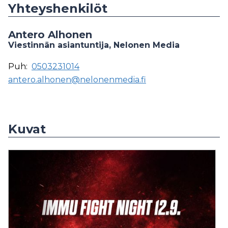
Yhteyshenkilöt
Antero Alhonen
Viestinnän asiantuntija, Nelonen Media
Puh:
0503231014
antero.alhonen@nelonenmedia.fi
Kuvat