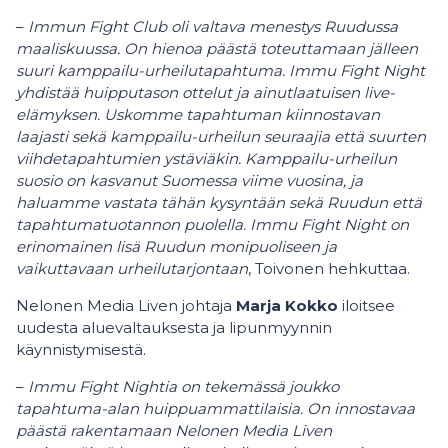
–
Immun Fight Club oli valtava menestys Ruudussa
maaliskuussa. On hienoa päästä toteuttamaan jälleen
suuri kamppailu-urheilutapahtuma. Immu Fight Night
yhdistää huipputason ottelut ja ainutlaatuisen live-
elämyksen. Uskomme tapahtuman kiinnostavan
laajasti sekä kamppailu-urheilun seuraajia että suurten
viihdetapahtumien ystäviäkin. Kamppailu-urheilun
suosio on kasvanut Suomessa viime vuosina, ja
haluamme vastata tähän kysyntään sekä Ruudun että
tapahtumatuotannon puolella. Immu Fight Night on
erinomainen lisä Ruudun monipuoliseen ja
vaikuttavaan urheilutarjontaan
, Toivonen hehkuttaa.
Nelonen Media Liven johtaja
Marja Kokko
iloitsee
uudesta aluevaltauksesta ja lipunmyynnin
käynnistymisestä.
–
Immu Fight Nightia on tekemässä joukko
tapahtuma-alan huippuammattilaisia. On innostavaa
päästä rakentamaan Nelonen Media Liven