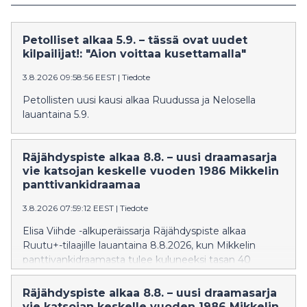
Petolliset alkaa 5.9. – tässä ovat uudet
kilpailijat!: "Aion voittaa kusettamalla"
3.8.2026 09:58:56 EEST
|
Tiedote
Petollisten uusi kausi alkaa Ruudussa ja Nelosella
lauantaina 5.9.
Räjähdyspiste alkaa 8.8. – uusi draamasarja
vie katsojan keskelle vuoden 1986 Mikkelin
panttivankidraamaa
3.8.2026 07:59:12 EEST
|
Tiedote
Elisa Viihde -alkuperäissarja Räjähdyspiste alkaa
Ruutu+-tilaajille lauantaina 8.8.2026, kun Mikkelin
panttivankidraamasta tulee kuluneeksi tasan 40
vuotta. Kuusiosainen sarja tarkastelee tapahtumia
kaappaajan, panttivankien ja poliisin näkökulmista.
Räjähdyspiste alkaa 8.8. – uusi draamasarja
vie katsojan keskelle vuoden 1986 Mikkelin