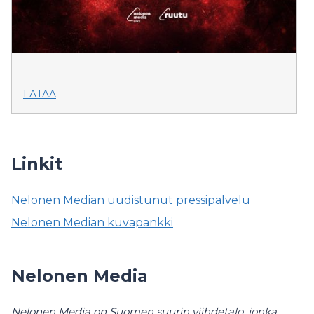
LATAA
Linkit
Nelonen Median uudistunut pressipalvelu
Nelonen Median kuvapankki
Nelonen Media
Nelonen Media on Suomen suurin viihdetalo, jonka