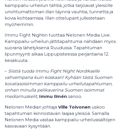
kamppailu-urheilun tähtiä, jotka tarjoavat yleisölle
unohtumattoman illan täynnä vauhtia, tunnetta ja
kovia kohtaamisia. Illan otteluparit julkistetaan
myöhemmin.
Immu Fight Nightin tuottaa Nelonen Media Live.
Kamppailu-urheilun jättitapahtuma nähdään myös
suorana lähetyksenä Ruudussa. Tapahtuman
lipunmyynti alkaa Lippupisteessa perjantaina 12.
kesäkuuta.
–
Siistiä tuoda Immu Fight Night Nordikselle
vahvempana kuin koskaan! Kyhään tästä Suomen
kovatasoisimman kamppailu-urheilutapahtuman,
onhan minulla pelikaverina Suomen isoimmat
mediamuskelit
,
Immu Ilmén
sanoo.
Nelonen Median johtaja
Ville Toivonen
uskoo
tapahtuman kiinnostavan laajaa yleisöä. Samalla
Nelonen Media vastaa kamppailu-urheilusisältöjen
kasvavaan kysyntään.