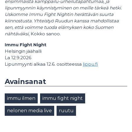
ensimmäistä kamppailu-urheilutapahtumaa, ja
lipunmyynnin käynnistyminen on meille tärkeä hetki.
Uskomme Immu Fight Nightin herättävän suurta
kiinnostusta. Yhteistyö Ruudun kanssa mahdollistaa
sen, että voimme tuoda elämyksen koko Suomen
nähtäväksi
, Kokko sanoo.
Immu Fight Night
Helsingin jäähalli
La 12.9.2026
Lipunmyynti alkaa 12.6. osoitteessa
lippu.fi
Avainsanat
immu ilmen
immu fight night
nelonen media live
ruutu