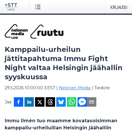
KIRJAUDU
Kamppailu-urheilun
jättitapahtuma Immu Fight
Night valtaa Helsingin jäähallin
syyskuussa
29.5.2026 10:00:00 EEST
|
Nelonen Media
|
Tiedote
Jaa
Immu Ilmén tuo maamme kovatasoisimman
kamppailu-urheiluillan Helsingin jäähalliin