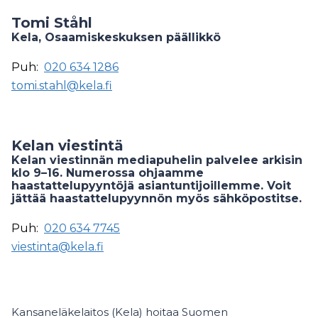
Tomi Ståhl
Kela, Osaamiskeskuksen päällikkö
Puh:
020 634 1286
tomi.stahl@kela.fi
Kelan viestintä
Kelan viestinnän mediapuhelin palvelee arkisin
klo 9–16. Numerossa ohjaamme
haastattelupyyntöjä asiantuntijoillemme. Voit
jättää haastattelupyynnön myös sähköpostitse.
Puh:
020 634 7745
viestinta@kela.fi
Kansaneläkelaitos (Kela) hoitaa Suomen