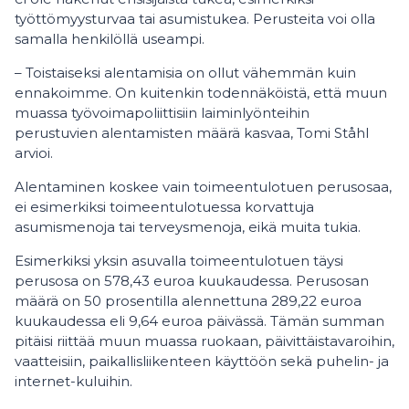
työttömyysturvaa tai asumistukea. Perusteita voi olla
samalla henkilöllä useampi.
– Toistaiseksi alentamisia on ollut vähemmän kuin
ennakoimme. On kuitenkin todennäköistä, että muun
muassa työvoimapoliittisiin laiminlyönteihin
perustuvien alentamisten määrä kasvaa, Tomi Ståhl
arvioi.
Alentaminen koskee vain toimeentulotuen perusosaa,
ei esimerkiksi toimeentulotuessa korvattuja
asumismenoja tai terveysmenoja, eikä muita tukia.
Esimerkiksi yksin asuvalla toimeentulotuen täysi
perusosa on 578,43 euroa kuukaudessa. Perusosan
määrä on 50 prosentilla alennettuna 289,22 euroa
kuukaudessa eli 9,64 euroa päivässä. Tämän summan
pitäisi riittää muun muassa ruokaan, päivittäistavaroihin,
vaatteisiin, paikallisliikenteen käyttöön sekä puhelin- ja
internet-kuluihin.