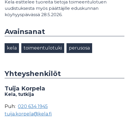
Kela esittelee tuoreita tietoja toimeentulotuen
uudistuksesta myös päättäjille eduskunnan
köyhyyspäivässä 28.5.2026.
Avainsanat
kela
toimeentulotuki
perusosa
Yhteyshenkilöt
Tuija Korpela
Kela, tutkija
Puh:
020 634 1945
tuija.korpela@kela.fi