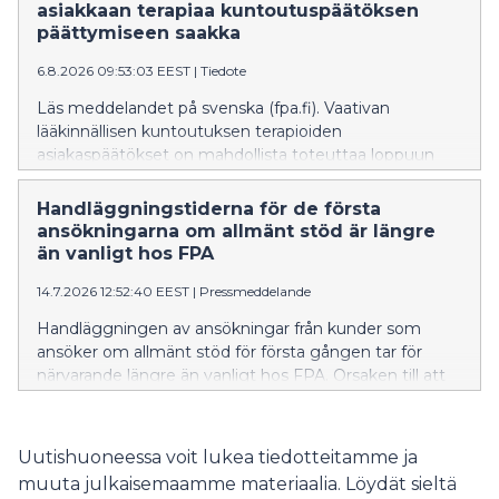
närvarande tillhandahåller terapi inom krävande
asiakkaan terapiaa kuntoutuspäätöksen
medicinsk rehabilitering.
päättymiseen saakka
6.8.2026 09:53:03 EEST
|
Tiedote
Läs meddelandet på svenska (fpa.fi). Vaativan
lääkinnällisen kuntoutuksen terapioiden
asiakaspäätökset on mahdollista toteuttaa loppuun
31.12.2026 päättyvän sopimuksen ja palvelukuvauksen
mukaisesti sopimuskauden vaihteessa. Tämä koskee
Handläggningstiderna för de första
kaikkia nykyisiä vaativan lääkinnällisen kuntoutuksen
ansökningarna om allmänt stöd är längre
terapioiden palveluntuottajia.
än vanligt hos FPA
14.7.2026 12:52:40 EEST
|
Pressmeddelande
Handläggningen av ansökningar från kunder som
ansöker om allmänt stöd för första gången tar för
närvarande längre än vanligt hos FPA. Orsaken till att
handläggningstiderna är längre just nu är att
arbetslösheten har ökat, att många studerande har
slutfört sina studier och att många sökandes perioder
Uutishuoneessa voit lukea tiedotteitamme ja
med inkomstrelaterad dagpenning tar slut. FPA
muuta julkaisemaamme materiaalia. Löydät sieltä
uppskattar att situationen lättar inom de närmaste