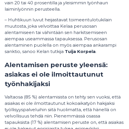
vain 20 tai 40 prosentilla ja yleisimmin työnhaun
laiminlyönnin perusteella.
– Huhtikuun luvut heijastavat toimeentulotukilain
muutosta, joka velvoittaa Kelaa perusosan
alentamiseen tai vähintään sen harkitsemiseen
aiempaa useammassa tapauksessa. Perusosan
alentaminen puolella on myös aiempaa ankarampi
sanktio, sanoo Kelan tutkija
Tuija Korpela
.
Alentamisen peruste yleensä:
asiakas ei ole ilmoittautunut
työnhakijaksi
Valtaosa (85 %) alentamisista on tehty sen vuoksi, että
asiakas ei ole ilmoittautunut kokoaikatyön hakijaksi
työllisyyspalveluihin siitä huolimatta, että hänellä on
velvollisuus tehdä niin. Pienemmässä osassa
tapauksista (17 %) alentamisen peruste on, että asiakas
ei ole hakenut ensisijaista tukea, esimerkiksi