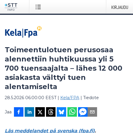
KIRJAUDU
Toimeentulotuen perusosaa
alennettiin huhtikuussa yli 5
700 tuensaajalta – lähes 12 000
asiakasta välttyi tuen
alentamiselta
28.5.2026 06:00:00 EEST
|
Kela/FPA
|
Tiedote
Jaa
Läs meddelandet på svenska (fpa.fi)
.