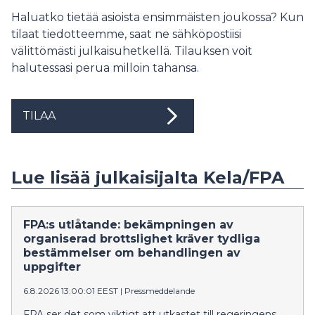
Haluatko tietää asioista ensimmäisten joukossa? Kun
tilaat tiedotteemme, saat ne sähköpostiisi
välittömästi julkaisuhetkellä. Tilauksen voit
halutessasi perua milloin tahansa.
TILAA
Lue lisää julkaisijalta Kela/FPA
FPA:s utlåtande: bekämpningen av
organiserad brottslighet kräver tydliga
bestämmelser om behandlingen av
uppgifter
6.8.2026 13:00:01 EEST
|
Pressmeddelande
FPA ser det som viktigt att utkastet till regeringens