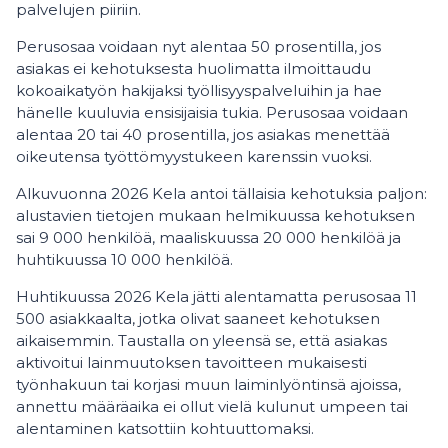
palvelujen piiriin.
Perusosaa voidaan nyt alentaa 50 prosentilla, jos
asiakas ei kehotuksesta huolimatta ilmoittaudu
kokoaikatyön hakijaksi työllisyyspalveluihin ja hae
hänelle kuuluvia ensisijaisia tukia. Perusosaa voidaan
alentaa 20 tai 40 prosentilla, jos asiakas menettää
oikeutensa työttömyystukeen karenssin vuoksi.
Alkuvuonna 2026 Kela antoi tällaisia kehotuksia paljon:
alustavien tietojen mukaan helmikuussa kehotuksen
sai 9 000 henkilöä, maaliskuussa 20 000 henkilöä ja
huhtikuussa 10 000 henkilöä.
Huhtikuussa 2026 Kela jätti alentamatta perusosaa 11
500 asiakkaalta, jotka olivat saaneet kehotuksen
aikaisemmin. Taustalla on yleensä se, että asiakas
aktivoitui lainmuutoksen tavoitteen mukaisesti
työnhakuun tai korjasi muun laiminlyöntinsä ajoissa,
annettu määräaika ei ollut vielä kulunut umpeen tai
alentaminen katsottiin kohtuuttomaksi.