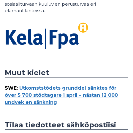
sosiaaliturvaan kuuluvien perusturvaa eri
elämäntilanteissa.
Muut kielet
SWE
:
Utkomststödets grunddel sänktes för
över 5 700 stödtagare i april – nästan 12 000
undvek en sänkning
Tilaa tiedotteet sähköpostiisi