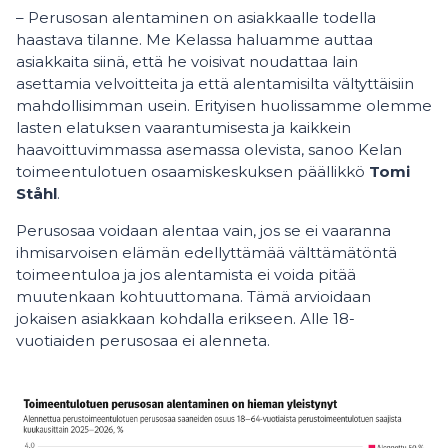
– Perusosan alentaminen on asiakkaalle todella
haastava tilanne. Me Kelassa haluamme auttaa
asiakkaita siinä, että he voisivat noudattaa lain
asettamia velvoitteita ja että alentamisilta vältyttäisiin
mahdollisimman usein. Erityisen huolissamme olemme
lasten elatuksen vaarantumisesta ja kaikkein
haavoittuvimmassa asemassa olevista, sanoo Kelan
toimeentulotuen osaamiskeskuksen päällikkö
Tomi
Ståhl
.
Perusosaa voidaan alentaa vain, jos se ei vaaranna
ihmisarvoisen elämän edellyttämää välttämätöntä
toimeentuloa ja jos alentamista ei voida pitää
muutenkaan kohtuuttomana. Tämä arvioidaan
jokaisen asiakkaan kohdalla erikseen. Alle 18-
vuotiaiden perusosaa ei alenneta.