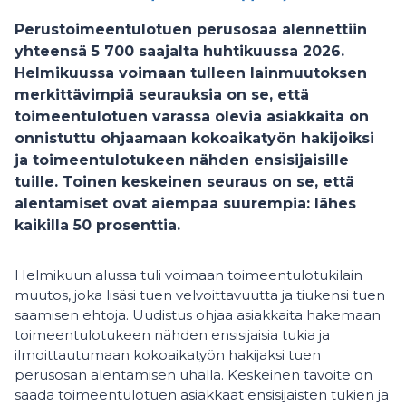
Perustoimeentulotuen perusosaa alennettiin
yhteensä 5 700 saajalta huhtikuussa 2026.
Helmikuussa voimaan tulleen lainmuutoksen
merkittävimpiä seurauksia on se, että
toimeentulotuen varassa olevia asiakkaita on
onnistuttu ohjaamaan kokoaikatyön hakijoiksi
ja toimeentulotukeen nähden ensisijaisille
tuille. Toinen keskeinen seuraus on se, että
alentamiset ovat aiempaa suurempia: lähes
kaikilla 50 prosenttia.
Helmikuun alussa tuli voimaan toimeentulotukilain
muutos, joka lisäsi tuen velvoittavuutta ja tiukensi tuen
saamisen ehtoja. Uudistus ohjaa asiakkaita hakemaan
toimeentulotukeen nähden ensisijaisia tukia ja
ilmoittautumaan kokoaikatyön hakijaksi tuen
perusosan alentamisen uhalla. Keskeinen tavoite on
saada toimeentulotuen asiakkaat ensisijaisten tukien ja