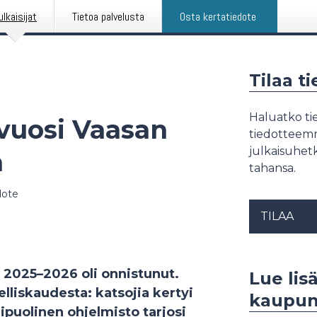
ulkaisijat
Tietoa palvelusta
Osta kertatiedote
Tilaa t
Haluatko tie
vuosi Vaasan
tiedotteemme
julkaisuhetk
a
tahansa.
dote
TILAA
 2025–2026 oli onnistunut.
Lue lis
lliskaudesta: katsojia kertyi
kaupun
ipuolinen ohjelmisto tarjosi