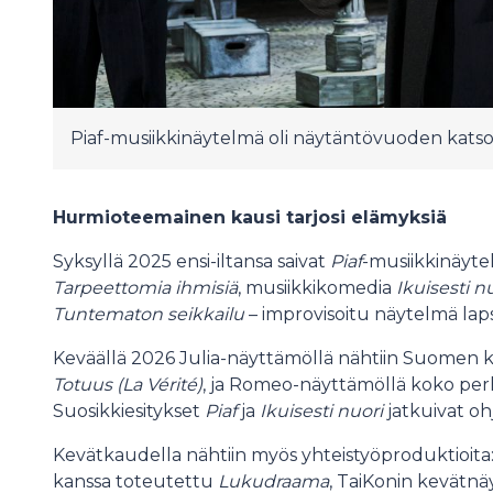
Piaf-musiikkinäytelmä oli näytäntövuoden katso
Hurmioteemainen kausi tarjosi elämyksiä
Syksyllä 2025 ensi-iltansa saivat
Piaf
-musiikkinäyt
Tarpeettomia ihmisiä
, musiikkikomedia
Ikuisesti n
Tuntematon seikkailu
– improvisoitu näytelmä lapsi
Keväällä 2026 Julia-näyttämöllä nähtiin Suomen ka
Totuus (La Vérité)
, ja Romeo-näyttämöllä koko pe
Suosikkiesitykset
Piaf
ja
Ikuisesti nuori
jatkuivat oh
Kevätkaudella nähtiin myös yhteistyöproduktioita
kanssa toteutettu
Lukudraama
, TaiKonin kevätnä