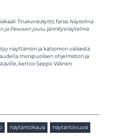
sikaali
Tinakenkätyttö
, farssi
Näytelmä
un ja Pesosen joulu
, jännitysnäytelmä
yntyy näyttämön ja katsomon välisestä
audella monipuolisen ohjelmiston ja
äville, kertoo Seppo Välinen.
o
näytäntökausi
näytäntövuosi