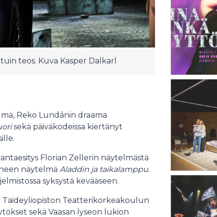
tuin teos. Kuva Kasper Dalkarl
elmä, Reko Lundánin draama
uori
sekä päiväkodeissa kiertänyt
lle.
ntaesitys Florian Zellerin näytelmästä
rheen näytelmä
Aladdin ja taikalamppu
.
jelmistossa syksystä kevääseen.
: Taideyliopiston Teatterikorkeakoulun
ytökset sekä Vaasan lyseon lukion