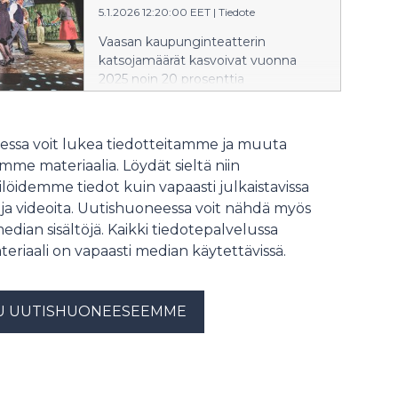
5.1.2026 12:20:00 EET
|
Tiedote
Vaasan kaupunginteatterin
katsojamäärät kasvoivat vuonna
2025 noin 20 prosenttia
edellisvuoteen verrattuna.
Teatterissa vieraili lähes 41 000
kävijää, ja vuosi tarjosi taiteellisesti
ssa voit lukea tiedotteitamme ja muuta
korkeatasoisen ohjelmiston sekä
me materiaalia. Löydät sieltä niin
monipuolisia yleisötyön tapahtumia.
löidemme tiedot kuin vapaasti julkaistavissa
 ja videoita. Uutishuoneessa voit nähdä myös
median sisältöjä. Kaikki tiedotepalvelussa
teriaali on vapaasti median käytettävissä.
U UUTISHUONEESEEMME