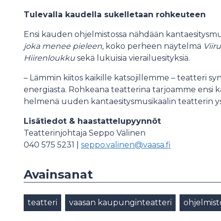
Tulevalla kaudella sukelletaan rohkeuteen
Ensi kauden ohjelmistossa nähdään kantaesitysmu
joka menee pieleen
, koko perheen näytelmä
Viir
Hiirenloukku
sekä lukuisia vierailuesityksiä.
– Lämmin kiitos kaikille katsojillemme – teatteri s
energiasta. Rohkeana teatterina tarjoamme ensi k
helmenä uuden kantaesitysmusikaalin teatterin yst
Lisätiedot & haastattelupyynnöt
Teatterinjohtaja Seppo Välinen
040 575 5231 |
seppo.valinen@vaasa.fi
Avainsanat
teatteri
vaasan kaupunginteatteri
ohjelmist