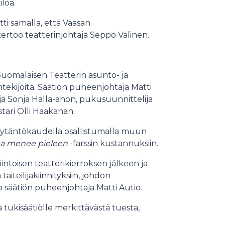
löä.
ti samalla, että Vaasan
kertoo teatterinjohtaja Seppo Välinen.
Suomalaisen Teatterin asunto- ja
intekijöitä. Säätiön puheenjohtaja Matti
lijä Sonja Halla-ahon, pukusuunnittelija
tari Olli Haakanan.
näytäntökaudella osallistumalla muun
ka menee pieleen
-farssin kustannuksiin.
intoisen teatterikierroksen jälkeen ja
iteilijakiinnityksiin, johdon
 säätiön puheenjohtaja Matti Autio.
a tukisäätiölle merkittävästä tuesta,