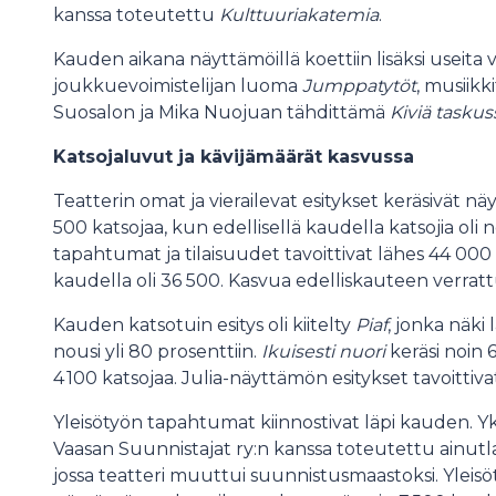
kanssa toteutettu
Kulttuuriakatemia
.
Kauden aikana näyttämöillä koettiin lisäksi useita 
joukkuevoimistelijan luoma
Jumppatytöt
, musiikk
Suosalon ja Mika Nuojuan tähdittämä
Kiviä taskus
Katsojaluvut ja kävijämäärät kasvussa
Teatterin omat ja vierailevat esitykset keräsivät 
500 katsojaa, kun edellisellä kaudella katsojia oli 
tapahtumat ja tilaisuudet tavoittivat lähes 44 000 
kaudella oli 36 500. Kasvua edelliskauteen verratt
Kauden katsotuin esitys oli kiitelty
Piaf
, jonka näki
nousi yli 80 prosenttiin.
Ikuisesti nuori
keräsi noin 
4 100 katsojaa. Julia-näyttämön esitykset tavoittiv
Yleisötyön tapahtumat kiinnostivat läpi kauden. Yks
Vaasan Suunnistajat ry:n kanssa toteutettu ainut
jossa teatteri muuttui suunnistusmaastoksi. Yleisö