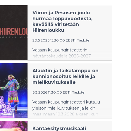
Viirun ja Pesosen joulu
hurmaa loppuvuodesta,
keväällä viritetään
Hiirenloukku
20.5.2026 15:30:00 EEST
|
Tiedote
Vaasan kaupunginteatterin
näytäntökaudella 2026–2027
nähdään aiemmin julkistettujen
Tinakenkätyttö-musikaalin ja
Aladdin ja taikalamppu on
Näytelmä joka menee pieleen -
kunnianosoitus leikille ja
farssin lisäksi koko perheen
mielikuvitukselle
näytelmä Viirun ja Pesosen joulu
6.3.2026 11:30:00 EET
|
Tiedote
sekä Agatha Christien klassikko
Hiirenloukku. Ohjelmistoa
Vaasan kaupunginteatteri kutsuu
täydentävät uusi Kapun kulma -
yleisön mielikuvituksen ja leikin
konserttisarja ja monipuolinen
maailmaan 12.3.2026 alkaen, kun
kattaus vierailuesityksiä. Kauden
klassikkosatu Aladdin ja taikalamppu
teemana on rohkeus.
saa uuden, tähän päivään tuodun
Kantaesitysmusikaali