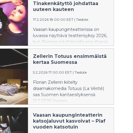
näyttämösovituksen Romeo-
Tinakenkätyttö johdattaa
näyttämöllä.
uuteen kauteen
17.2.2026 18:00:00 EET
|
Tiedote
Vaasan kaupunginteatterissa on
luvassa näyttävä teatterisyksy 2026,
kun Romeo-näyttämöllä ensi-iltansa
saavat kantaesitysmusikaali
Tinakenkätyttö – musikaali Kaija
Zellerin Totuus ensimmäistä
Koon elämästä sekä suosikkifarssi
kertaa Suomessa
Näytelmä joka menee pieleen.
5.2.2026 17:00:00 EET
|
Tiedote
Ohjaajina vierailevat Marco
Bjurström ja Sari Siikander. Tulevan
Florian Zellerin kiitelty
kauden teemana on rohkeus.
draamakomedia Totuus (La Vérité)
saa Suomen kantaesityksensä
12.2.2026 Vaasan
kaupunginteatterin Julia-
näyttämöllä.
Vaasan kaupunginteatterin
katsojaluvut kasvoivat – Piaf
vuoden katsotuin