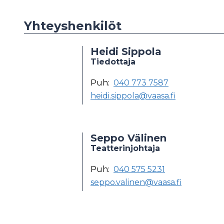
Yhteyshenkilöt
Heidi Sippola
Tiedottaja
Puh:
040 773 7587
heidi.sippola@vaasa.fi
Seppo Välinen
Teatterinjohtaja
Puh:
040 575 5231
seppo.valinen@vaasa.fi