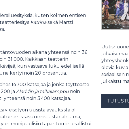
vierailuesityksiä, kuten kolmen entisen
iteatteriesitys
Katrina
sekä Martti
sa
.
Uutishuonee
näytäntövuoden aikana yhteensä noin 36
julkaisemaam
noin 31 000. Kaikkiaan teatterin
yhteyshenki
kävijää, kun vastaava luku edellisellä
olevia kuvia
una kertyi noin 20 prosenttia.
sosiaalisen 
julkaistu ma
 lähes 14 700 katsojaa ja jonka täyttöaste
6 200 ja
Aladdin ja taikalamppu
noin
at yhteensä noin 3 400 katsojaa.
TUTUST
i yleisötyön uusista avauksista oli
laatuinen sisäsuunnistustapahtuma,
työn monipuolisiin tapahtumiin osallistui