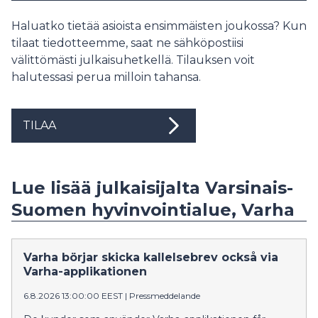
Haluatko tietää asioista ensimmäisten joukossa? Kun
tilaat tiedotteemme, saat ne sähköpostiisi
välittömästi julkaisuhetkellä. Tilauksen voit
halutessasi perua milloin tahansa.
TILAA
Lue lisää julkaisijalta Varsinais-
Suomen hyvinvointialue, Varha
Varha börjar skicka kallelsebrev också via
Varha-applikationen
6.8.2026 13:00:00 EEST
|
Pressmeddelande