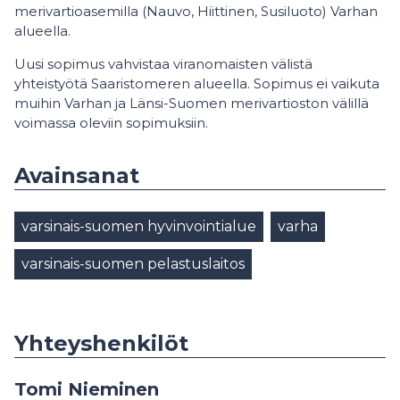
merivartioasemilla (Nauvo, Hiittinen, Susiluoto) Varhan
alueella.
Uusi sopimus vahvistaa viranomaisten välistä
yhteistyötä Saaristomeren alueella. Sopimus ei vaikuta
muihin Varhan ja Länsi-Suomen merivartioston välillä
voimassa oleviin sopimuksiin.
Avainsanat
varsinais-suomen hyvinvointialue
varha
varsinais-suomen pelastuslaitos
Yhteyshenkilöt
Tomi Nieminen