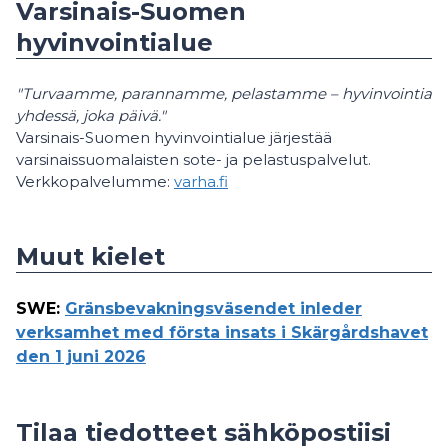
Varsinais-Suomen
hyvinvointialue
"Turvaamme, parannamme, pelastamme – hyvinvointia
yhdessä, joka päivä."
Varsinais-Suomen hyvinvointialue järjestää
varsinaissuomalaisten sote- ja pelastuspalvelut.
Verkkopalvelumme:
varha.fi
Muut kielet
SWE
:
Gränsbevakningsväsendet inleder
verksamhet med första insats i Skärgårdshavet
den 1 juni 2026
Tilaa tiedotteet sähköpostiisi