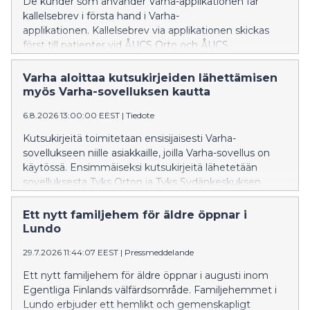
De kunder som använder Varha-applikationen får
kallelsebrev i första hand i Varha-
applikationen. Kallelsebrev via applikationen skickas
först till patienter vid ÅUCS Orto och ÅUCS
Hjärtcentret. Utifrån erfarenheterna utvidgas
verksamhetsmodellen senare också till de övriga
Varha aloittaa kutsukirjeiden lähettämisen
specialområdena inom ÅUCS-sjukhustjänster.
myös Varha-sovelluksen kautta
6.8.2026 13:00:00 EEST
|
Tiedote
Kutsukirjeitä toimitetaan ensisijaisesti Varha-
sovellukseen niille asiakkaille, joilla Varha-sovellus on
käytössä. Ensimmäiseksi kutsukirjeitä lähetetään
sovelluksesta Tyks Orton ja Tyks Sydänkeskuksen
potilaille. Kokemusten perusteella toimintamallia
laajennetaan myöhemmin myös muille Tyks-
Ett nytt familjehem för äldre öppnar i
sairaalapalveluiden erikoisaloille.
Lundo
29.7.2026 11:44:07 EEST
|
Pressmeddelande
Ett nytt familjehem för äldre öppnar i augusti inom
Egentliga Finlands välfärdsområde. Familjehemmet i
Lundo erbjuder ett hemlikt och gemenskapligt