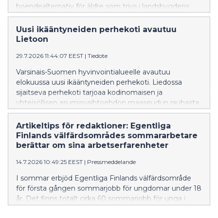
boendealternativ för äldre som trivs i landsbygdens
lugn och ro.
Uusi ikääntyneiden perhekoti avautuu
Lietoon
29.7.2026 11:44:07 EEST
|
Tiedote
Varsinais-Suomen hyvinvointialueelle avautuu
elokuussa uusi ikääntyneiden perhekoti. Liedossa
sijaitseva perhekoti tarjoaa kodinomaisen ja
yhteisöllisen asumisvaihtoehdon maaseudun rauhasta
nauttiville ikäihmisille.
Artikeltips för redaktioner: Egentliga
Finlands välfärdsområdes sommararbetare
berättar om sina arbetserfarenheter
14.7.2026 10:49:25 EEST
|
Pressmeddelande
I sommar erbjöd Egentliga Finlands välfärdsområde
för första gången sommarjobb för ungdomar under 18
år. Det finns totalt cirka 60 sommarjobb för unga i
assisterande uppgifter inom boendetjänster för äldre,