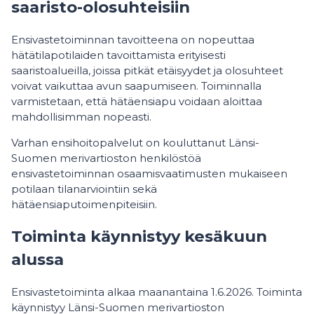
saaristo-olosuhteisiin
Ensivastetoiminnan tavoitteena on nopeuttaa
hätätilapotilaiden tavoittamista erityisesti
saaristoalueilla, joissa pitkät etäisyydet ja olosuhteet
voivat vaikuttaa avun saapumiseen. Toiminnalla
varmistetaan, että hätäensiapu voidaan aloittaa
mahdollisimman nopeasti.
Varhan ensihoitopalvelut on kouluttanut Länsi-
Suomen merivartioston henkilöstöä
ensivastetoiminnan osaamisvaatimusten mukaiseen
potilaan tilanarviointiin sekä
hätäensiaputoimenpiteisiin.
Toiminta käynnistyy kesäkuun
alussa
Ensivastetoiminta alkaa maanantaina 1.6.2026. Toiminta
käynnistyy Länsi-Suomen merivartioston