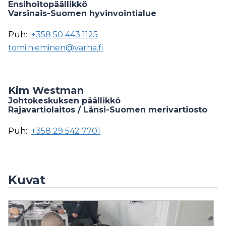
Ensihoitopäällikkö
Varsinais-Suomen hyvinvointialue
Puh:
+358 50 443 1125
tomi.nieminen@varha.fi
Kim Westman
Johtokeskuksen päällikkö
Rajavartiolaitos / Länsi-Suomen merivartiosto
Puh:
+358 29 542 7701
Kuvat