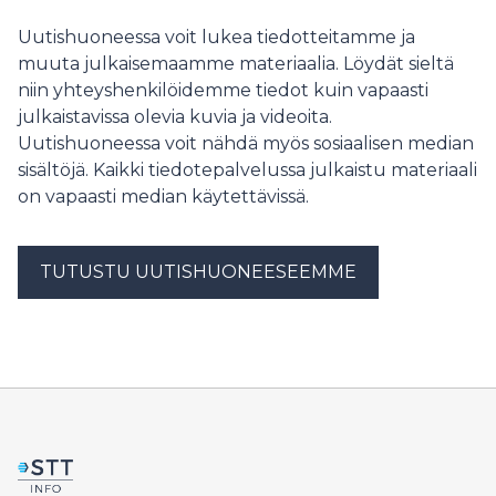
anstaltsvård samt räddnings- och prehospital
akutsjukvård runt om i Egentliga Finland.
Uutishuoneessa voit lukea tiedotteitamme ja
muuta julkaisemaamme materiaalia. Löydät sieltä
niin yhteyshenkilöidemme tiedot kuin vapaasti
julkaistavissa olevia kuvia ja videoita.
Uutishuoneessa voit nähdä myös sosiaalisen median
sisältöjä. Kaikki tiedotepalvelussa julkaistu materiaali
on vapaasti median käytettävissä.
TUTUSTU UUTISHUONEESEEMME