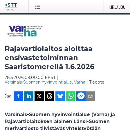
KIRJAUDU
Rajavartiolaitos aloittaa
ensivastetoiminnan
Saaristomerellä 1.6.2026
28.5.2026 09:00:00 EEST
|
Varsinais-Suomen hyvinvointialue, Varha
|
Tiedote
Jaa
Varsinais-Suomen hyvinvointialue (Varha) ja
Rajavartiolaitoksen alainen Länsi-Suomen
merivartiosto tiivistävät yhteistyötään