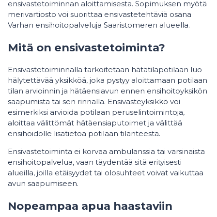
ensivastetoiminnan aloittamisesta. Sopimuksen myötä
merivartiosto voi suorittaa ensivastetehtäviä osana
Varhan ensihoitopalveluja Saaristomeren alueella.
Mitä on ensivastetoiminta?
Ensivastetoiminnalla tarkoitetaan hätätilapotilaan luo
hälytettävää yksikköä, joka pystyy aloittamaan potilaan
tilan arvioinnin ja hätäensiavun ennen ensihoitoyksikön
saapumista tai sen rinnalla. Ensivasteyksikkö voi
esimerkiksi arvioida potilaan peruselintoimintoja,
aloittaa välittömät hätäensiaputoimet ja välittää
ensihoidolle lisätietoa potilaan tilanteesta.
Ensivastetoiminta ei korvaa ambulanssia tai varsinaista
ensihoitopalvelua, vaan täydentää sitä erityisesti
alueilla, joilla etäisyydet tai olosuhteet voivat vaikuttaa
avun saapumiseen.
Nopeampaa apua haastaviin