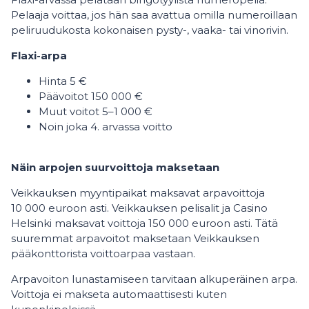
Pelaaja voittaa, jos hän saa avattua omilla numeroillaan
peliruudukosta kokonaisen pysty-, vaaka- tai vinorivin.
Flaxi-arpa
Hinta 5 €
Päävoitot 150 000 €
Muut voitot 5–1 000 €
Noin joka 4. arvassa voitto
Näin arpojen suurvoittoja maksetaan
Veikkauksen myyntipaikat maksavat arpavoittoja
10 000 euroon asti. Veikkauksen pelisalit ja Casino
Helsinki maksavat voittoja 150 000 euroon asti. Tätä
suuremmat arpavoitot maksetaan Veikkauksen
pääkonttorista voittoarpaa vastaan.
Arpavoiton lunastamiseen tarvitaan alkuperäinen arpa.
Voittoja ei makseta automaattisesti kuten