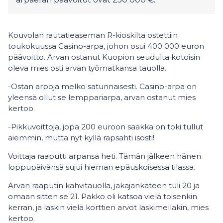
Kouvolan rautatieaseman R-kioskilta ostettiin
toukokuussa Casino-arpa, johon osui 400 000 euron
päävoitto. Arvan ostanut Kuopion seudulta kotoisin
oleva mies osti arvan työmatkansa tauolla.
-Ostan arpoja melko satunnaisesti. Casino-arpa on
yleensä ollut se lemppariarpa, arvan ostanut mies
kertoo.
-Pikkuvoittoja, jopa 200 euroon saakka on toki tullut
aiemmin, mutta nyt kyllä rapsahti isosti!
Voittaja raaputti arpansa heti. Tämän jälkeen hänen
loppupäivänsä sujui hieman epäuskoisessa tilassa.
Arvan raaputin kahvitauolla, jakajankäteen tuli 20 ja
omaan sitten se 21. Pakko oli katsoa vielä toisenkin
kerran, ja laskin vielä korttien arvot laskimellakin, mies
kertoo.