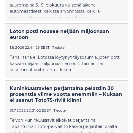
suurempina 3.–9. elokuuta välisenä aikana
automaattisesti kaikissa arvonnoissa, kaikilla
kenotasoilla ja kaikissa pelimuodoissa.
Loton potti nousee neljään miljoonaan
euroon
1.8.2026 22:44:29 EEST
|
Tiedote
Tänä iltana ei Lotossa löytynyt täysosumia, joten potti
kasvaa neljään miljoonaan euroon. Tämän illan
suurimmat voitot antoi Jokeri.
Kuninkuusravien perjantaina pelattiin 30
prosenttia viime vuotta enemmän – Kukaan
ei saanut Toto75-riviä kiinni
31.7.2026 20:31:02 EEST
|
Tiedote
Teivon Kuninkuusravit alkoivat perjantaina.
Tapahtuman Toto-pelivaihto kasvoi perjantain osalta
peräti 30 prosenttia viime vuoden Kuninkuusravien