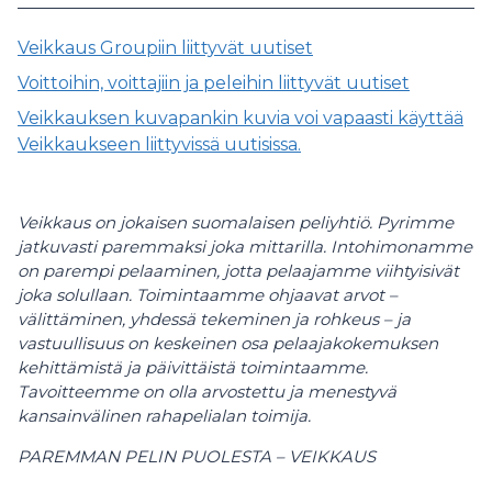
Veikkaus Groupiin liittyvät uutiset
Voittoihin, voittajiin ja peleihin liittyvät uutiset
Veikkauksen kuvapankin kuvia voi vapaasti käyttää
Veikkaukseen liittyvissä uutisissa.
Veikkaus on jokaisen suomalaisen peliyhtiö. Pyrimme
jatkuvasti paremmaksi joka mittarilla. Intohimonamme
on parempi pelaaminen, jotta pelaajamme viihtyisivät
joka solullaan. Toimintaamme ohjaavat arvot –
välittäminen, yhdessä tekeminen ja rohkeus – ja
vastuullisuus on keskeinen osa pelaajakokemuksen
kehittämistä ja päivittäistä toimintaamme.
Tavoitteemme on olla arvostettu ja menestyvä
kansainvälinen rahapelialan toimija.
PAREMMAN PELIN PUOLESTA – VEIKKAUS