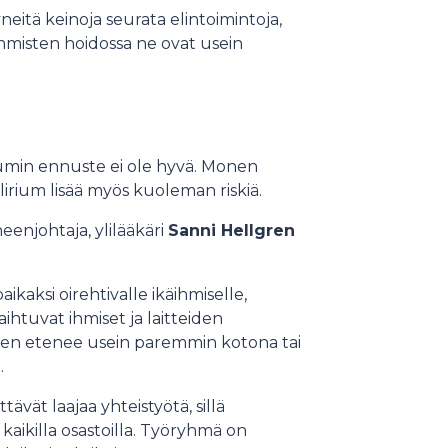
eitä keinoja seurata elintoimintoja,
hmisten hoidossa ne ovat usein
riumin ennuste ei ole hyvä. Monen
irium lisää myös kuoleman riskiä.
eenjohtaja, ylilääkäri
Sanni Hellgren
ikaksi oirehtivalle ikäihmiselle,
aihtuvat ihmiset ja laitteiden
inen etenee usein paremmin kotona tai
.
vät laajaa yhteistyötä, sillä
 kaikilla osastoilla. Työryhmä on