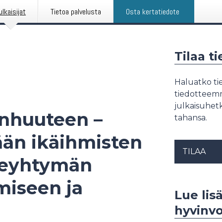
ulkaisijat
Tietoa palvelusta
Osta kertatiedote
Tilaa t
Haluatko tie
tiedotteemme
julkaisuhetk
anhuuteen –
tahansa.
ään ikäihmisten
TILAA
ireyhtymän
iseen ja
Lue lis
hyvinvo