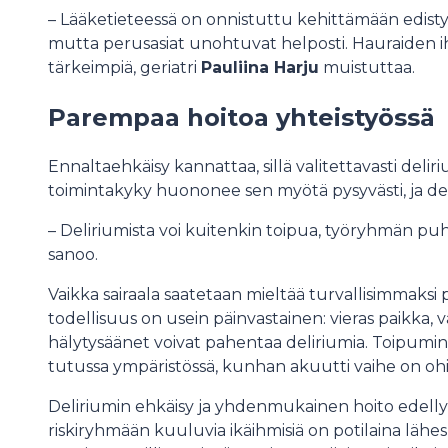
– Lääketieteessä on onnistuttu kehittämään edistyn
mutta perusasiat unohtuvat helposti. Hauraiden i
tärkeimpiä, geriatri
Pauliina Harju
muistuttaa.
Parempaa hoitoa yhteistyössä
Ennaltaehkäisy kannattaa, sillä valitettavasti deli
toimintakyky huononee sen myötä pysyvästi, ja del
– Deliriumista voi kuitenkin toipua, työryhmän puh
sanoo.
Vaikka sairaala saatetaan mieltää turvallisimmaksi pa
todellisuus on usein päinvastainen: vieras paikka, v
hälytysäänet voivat pahentaa deliriumia. Toipum
tutussa ympäristössä, kunhan akuutti vaihe on ohi
Deliriumin ehkäisy ja yhdenmukainen hoito edellyttä
riskiryhmään kuuluvia ikäihmisiä on potilaina lähes