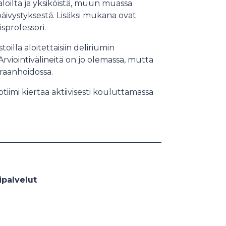
saloilta ja yksiköistä, muun muassa
ja päivystyksestä. Lisäksi mukana ovat
sprofessori.
oilla aloitettaisiin deliriumin
rviointivälineitä on jo olemassa, mutta
iraanhoidossa.
tiimi kiertää aktiivisesti kouluttamassa
ipalvelut