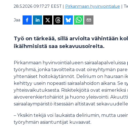
28.5.2026 09:17:27 EEST
|
Pirkanmaan hyvinvointialue
|
T
Jaa
Työ on tärkeää, sillä arviolta vähintään k
ikäihmisistä saa sekavuusoireita.
Pirkanmaan hyvinvointialueen sairaalapalveluissa 
työryhmä, jonka tavoitteita ovat oireyhtymän par
yhtenäiset hoitokäytännöt. Delirium on hauraan ikä
kehittyy usein nopeasti sairaalahoidon aikana. Se s
yhteisvaikutuksesta. Riskitekijöitä ovat esimerkiksi
aivoverenkiertohäiriöt ja huono yleisvointi. Akuutti
sairaalaympäristö itsessään altistavat sekavuudelle
– Yksikin tekijä voi laukaista deliriumin, mutta 
työryhmän asiantuntijat kuvaavat.