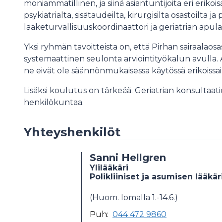
moniammatillinen, ja siinä asiantuntijoita eri erikoi
psykiatrialta, sisätaudeilta, kirurgisilta osastoilta 
lääketurvallisuuskoordinaattori ja geriatrian apulai
Yksi ryhmän tavoitteista on, että Pirhan sairaalaosast
systemaattinen seulonta arviointityökalun avulla. A
ne eivät ole säännönmukaisessa käytössä erikoissa
Lisäksi koulutus on tärkeää. Geriatrian konsultaatio
henkilökuntaa.
Yhteyshenkilöt
Sanni Hellgren
Ylilääkäri
Polikliiniset ja asumisen lääkär
(Huom. lomalla 1.-14.6.)
Puh:
044 472 9860