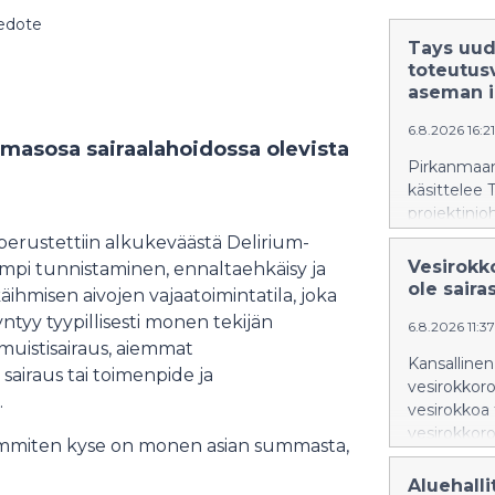
iedote
Tays uud
toteutusv
aseman i
6.8.2026 16:2
olmasosa sairaalahoidossa olevista
Pirkanmaan 
käsittelee 
projektinj
toteutusvai
perustettiin alkukeväästä Delirium-
sosiaali- j
Vesirokko
empi tunnistaminen, ennaltaehkäisy ja
Konserni- j
ole saira
ihmisen aivojen vajaatoimintatila, joka
etenemises
yntyy tyypillisesti monen tekijän
6.8.2026 11:37
 muistisairaus, aiemmat
Kansallinen
 sairaus tai toimenpide ja
vesirokkorok
.
vesirokkoa
vesirokkoro
useimmiten kyse on monen asian summasta,
rokotusohje
ennen joill
Aluehalli