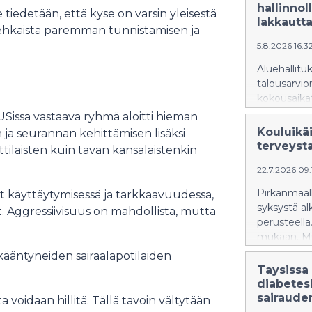
hallinnol
 tiedetään, että kyse on varsin yleisestä
lakkautta
n ehkäistä paremman tunnistamisen ja
5.8.2026 16:3
Aluehallit
talousarvio
kokousaikat
Niittyvilla
Sissa vastaava ryhmä aloitti hieman
Kouluikä
ja seurannan kehittämisen lisäksi
terveyst
ttilaisten kuin tavan kansalaistenkin
22.7.2026 09
Pirkanmaall
set käyttäytymisessä ja tarkkaavuudessa,
syksystä al
. Aggressiivisuus on mahdollista, mutta
perusteella
mukaan. Mu
neuvolapalv
ikääntyneiden sairaalapotilaiden
asetuksest
Taysissa
diabetes
sairaude
 voidaan hillitä. Tällä tavoin vältytään