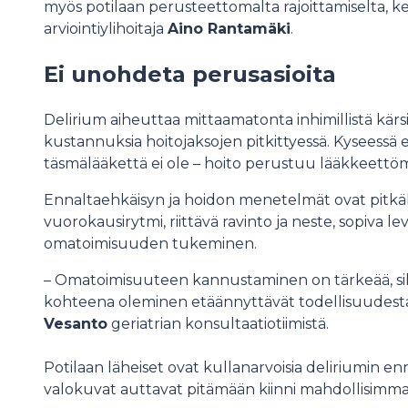
myös potilaan perusteettomalta rajoittamiselta,
arviointiylihoitaja
Aino Rantamäki
.
Ei unohdeta perusasioita
Delirium aiheuttaa mittaamatonta inhimillistä kärs
kustannuksia hoitojaksojen pitkittyessä. Kyseessä ei
täsmälääkettä ei ole – hoito perustuu lääkkeettömi
Ennaltaehkäisyn ja hoidon menetelmät ovat pitkäl
vuorokausirytmi, riittävä ravinto ja neste, sopiva l
omatoimisuuden tukeminen.
– Omatoimisuuteen kannustaminen on tärkeää, sil
kohteena oleminen etäännyttävät todellisuudesta,
Vesanto
geriatrian konsultaatiotiimistä.
Potilaan läheiset ovat kullanarvoisia deliriumin enn
valokuvat auttavat pitämään kiinni mahdollisimman