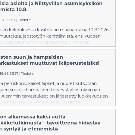
lisia asioita ja Niittyvillan asumisyksikön
mista 10.8.
2:01 EEST
|
Tiedote
uksen kokouksessa käsitellään maanantaina 10.8.2026
muutoksia, jaostotyön kehittämistä, ensi vuoden
auluja sekä Sastamalan Kiikassa sijaitsevan
n ýhteisöllisen asumisyksikön lakkauttamista.
isten suun ja hampaiden
arkastukset muuttuvat ikäperusteisiksi
:16:46 EEST
|
Tiedote
a peruskouluikäiset lapset ja nuoret kutsutaan
kaen suun ja hampaiden terveystarkastuksiin iän
. Aiemmin tarkastukset on järjestetty luokkavuosien
utos johtuu valtioneuvoston uudesta
elujen sekä koulu- ja opiskeluterveydenhuollon
a.
 on alkamassa kaksi uutta
lääketutkimusta – tavoitteena hidastaa
n syntyä ja etenemistä