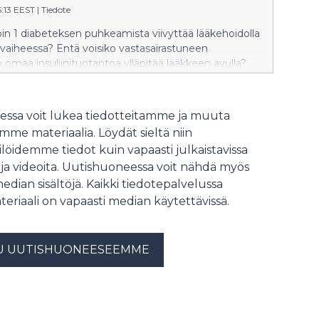
5:13 EEST
|
Tiedote
pin 1 diabeteksen puhkeamista viivyttää lääkehoidolla
vaiheessa? Entä voisiko vastasairastuneen
 omaa insuliinituotantoa ylläpitää lääkkeen avulla?
t vastauksia 1–36-vuotiaille diabeetikoille ja
koille suunnatut uudet lääketutkimukset lasten
muskeskus PeeTUssa.
ssa voit lukea tiedotteitamme ja muuta
me materiaalia. Löydät sieltä niin
löidemme tiedot kuin vapaasti julkaistavissa
 ja videoita. Uutishuoneessa voit nähdä myös
median sisältöjä. Kaikki tiedotepalvelussa
teriaali on vapaasti median käytettävissä.
U UUTISHUONEESEEMME