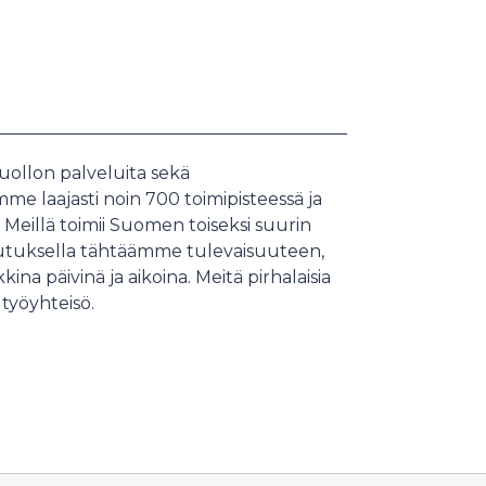
ollon palveluita sekä
mme laajasti noin 700 toimipisteessä ja
. Meillä toimii Suomen toiseksi suurin
oulutuksella tähtäämme tulevaisuuteen,
na päivinä ja aikoina. Meitä pirhalaisia
työyhteisö.