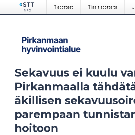
Tiedotteet
Tilaa tiedotteita
J
Sekavuus ei kuulu v
Pirkanmaalla tähdät
äkillisen sekavuuso
parempaan tunnistam
hoitoon