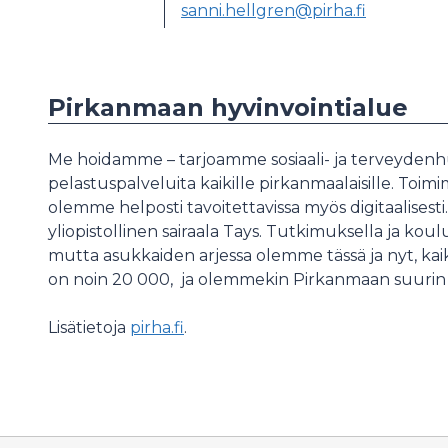
sanni.hellgren@pirha.fi
Pirkanmaan hyvinvointialue
Me hoidamme – tarjoamme sosiaali- ja terveydenhu
pelastuspalveluita kaikille pirkanmaalaisille. Toimi
olemme helposti tavoitettavissa myös digitaalisesti
yliopistollinen sairaala Tays. Tutkimuksella ja k
mutta asukkaiden arjessa olemme tässä ja nyt, kaikki
on noin 20 000, ja olemmekin Pirkanmaan suurin 
Lisätietoja
pirha.fi
.