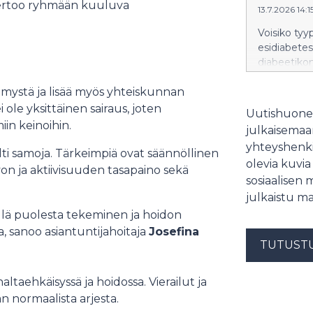
 kertoo ryhmään kuuluva
13.7.2026 14:1
Voisiko tyy
esidiabetes
diabeetikon
Tähän etsivä
imystä ja lisää myös yhteiskunnan
esidiabeeti
lääketutki
 ole yksittäinen sairaus, joten
Uutishuonee
in keinoihin.
julkaisemaam
yhteyshenki
ti samoja. Tärkeimpiä ovat säännöllinen
olevia kuvia
evon ja aktiivisuuden tasapaino sekä
sosiaalisen 
julkaistu ma
lä puolesta tekeminen ja hoidon
 sanoo asiantuntijahoitaja
Josefina
TUTUST
altaehkäisyssä ja hoidossa. Vierailut ja
 normaalista arjesta.