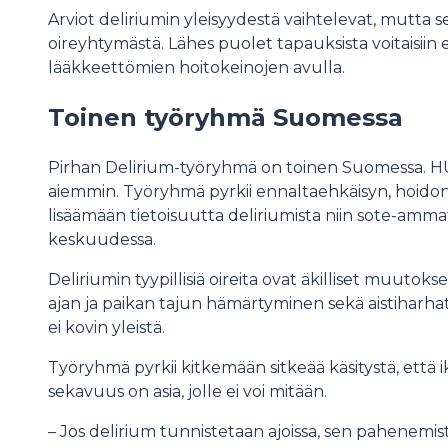
Arviot deliriumin yleisyydestä vaihtelevat, mutta se
oireyhtymästä. Lähes puolet tapauksista voitaisii
lääkkeettömien hoitokeinojen avulla.
Toinen työryhmä Suomessa
Pirhan Delirium-työryhmä on toinen Suomessa. HU
aiemmin. Työryhmä pyrkii ennaltaehkäisyn, hoidon 
lisäämään tietoisuutta deliriumista niin sote-amma
keskuudessa.
Deliriumin tyypillisiä oireita ovat äkilliset muutok
ajan ja paikan tajun hämärtyminen sekä aistiharhat
ei kovin yleistä.
Työryhmä pyrkii kitkemään sitkeää käsitystä, että 
sekavuus on asia, jolle ei voi mitään.
– Jos delirium tunnistetaan ajoissa, sen pahenemista