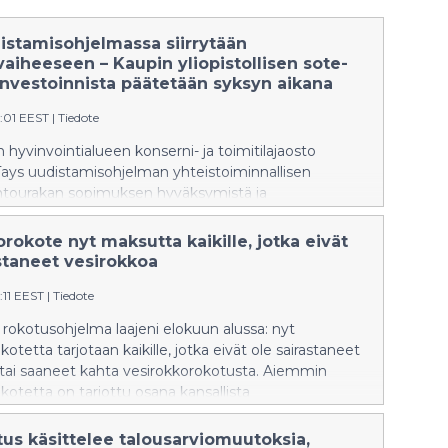
istamisohjelmassa siirrytään
aiheeseen – Kaupin yliopistollisen sote-
nvestoinnista päätetään syksyn aikana
1:01 EEST
|
Tiedote
hyvinvointialueen konserni- ja toimitilajaosto
Tays uudistamisohjelman yhteistoiminnallisen
ohtourakan sopimuksen hyväksymistä ja
heen käynnistämistä sekä Kaupin yliopistollisen
a terveysaseman investointipäätöstä 11. elokuuta.
rokote nyt maksutta kaikille, jotka eivät
a toimitilajaosto myös päättää kokonaisuuksien
staneet vesirokkoa
tä aluehallituksen päätöksentekoon.
:11 EEST
|
Tiedote
 rokotusohjelma laajeni elokuun alussa: nyt
otetta tarjotaan kaikille, jotka eivät ole sairastaneet
 tai saaneet kahta vesirokkorokotusta. Aiemmin
kotetta on tarjottu osana kansallista
lmaa vuonna 2006 tai sen jälkeen syntyneille. Sitä
ekin lapsille rokote on annettu omakustanteisesti.
tus käsittelee talousarviomuutoksia,