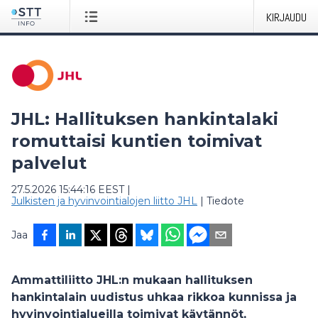
KIRJAUDU
JHL: Hallituksen hankintalaki
romuttaisi kuntien toimivat
palvelut
27.5.2026 15:44:16 EEST
|
Julkisten ja hyvinvointialojen liitto JHL
|
Tiedote
Jaa
Ammattiliitto JHL:n mukaan hallituksen
hankintalain uudistus uhkaa rikkoa kunnissa ja
hyvinvointialueilla toimivat käytännöt,