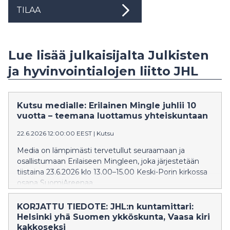
TILAA
Lue lisää julkaisijalta Julkisten
ja hyvinvointialojen liitto JHL
Kutsu medialle: Erilainen Mingle juhlii 10
vuotta – teemana luottamus yhteiskuntaan
22.6.2026 12:00:00 EEST
|
Kutsu
Media on lämpimästi tervetullut seuraamaan ja
osallistumaan Erilaiseen Mingleen, joka järjestetään
tiistaina 23.6.2026 klo 13.00–15.00 Keski-Porin kirkossa
osana SuomiAreenaa.
KORJATTU TIEDOTE: JHL:n kuntamittari:
Helsinki yhä Suomen ykköskunta, Vaasa kiri
kakkoseksi