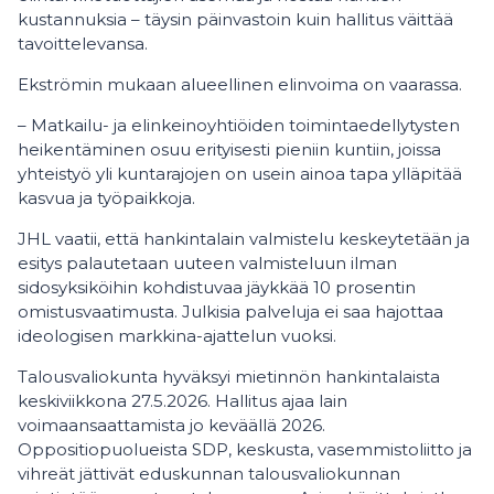
kustannuksia – täysin päinvastoin kuin hallitus väittää
tavoittelevansa.
Ekströmin mukaan alueellinen elinvoima on vaarassa.
– Matkailu- ja elinkeinoyhtiöiden toimintaedellytysten
heikentäminen osuu erityisesti pieniin kuntiin, joissa
yhteistyö yli kuntarajojen on usein ainoa tapa ylläpitää
kasvua ja työpaikkoja.
JHL vaatii, että hankintalain valmistelu keskeytetään ja
esitys palautetaan uuteen valmisteluun ilman
sidosyksiköihin kohdistuvaa jäykkää 10 prosentin
omistusvaatimusta. Julkisia palveluja ei saa hajottaa
ideologisen markkina-ajattelun vuoksi.
Talousvaliokunta hyväksyi mietinnön hankintalaista
keskiviikkona 27.5.2026. Hallitus ajaa lain
voimaansaattamista jo keväällä 2026.
Oppositiopuolueista SDP, keskusta, vasemmistoliitto ja
vihreät jättivät eduskunnan talousvaliokunnan