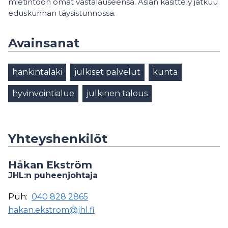
mietintöön omat vastalauseensa. Asian käsittely jatkuu
eduskunnan täysistunnossa.
Avainsanat
hankintalaki
julkiset palvelut
kunta
hyvinvointialue
julkinen talous
Yhteyshenkilöt
Håkan Ekström
JHL:n puheenjohtaja
Puh:
040 828 2865
hakan.ekstrom@jhl.fi