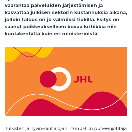
vaarantaa palveluiden järjestämisen ja
kasvattaa julkisen sektorin kustannuksia aikana,
jolloin talous on jo valmiiksi tiukilla. Esitys on
saanut poikkeuksellisen kovaa kritiikkiä niin
kuntakentältä kuin eri ministeriöistä.
Julkisten ja hyvinvointialojen liiton JHL:n puheenjohtaja