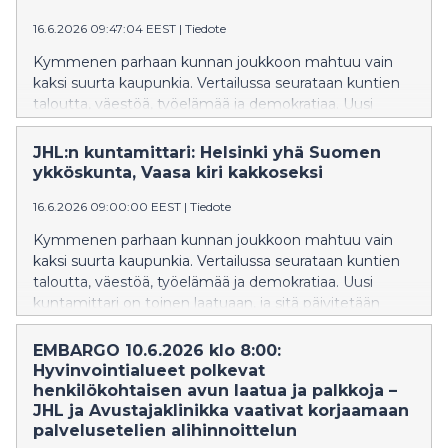
16.6.2026 09:47:04 EEST
|
Tiedote
Kymmenen parhaan kunnan joukkoon mahtuu vain
kaksi suurta kaupunkia. Vertailussa seurataan kuntien
taloutta, väestöä, työelämää ja demokratiaa. Uusi
kuntamittari on toinen laatuaan, ja sitä päivitetään
vuosittain.
JHL:n kuntamittari: Helsinki yhä Suomen
ykköskunta, Vaasa kiri kakkoseksi
16.6.2026 09:00:00 EEST
|
Tiedote
Kymmenen parhaan kunnan joukkoon mahtuu vain
kaksi suurta kaupunkia. Vertailussa seurataan kuntien
taloutta, väestöä, työelämää ja demokratiaa. Uusi
kuntamittari on toinen laatuaan, ja sitä päivitetään
vuosittain.
EMBARGO 10.6.2026 klo 8:00:
Hyvinvointialueet polkevat
henkilökohtaisen avun laatua ja palkkoja –
JHL ja Avustajaklinikka vaativat korjaamaan
palvelusetelien alihinnoittelun