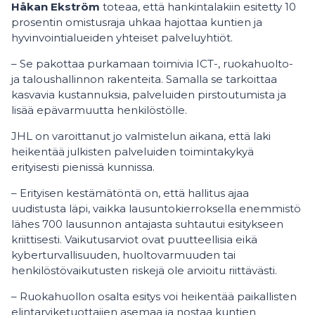
Håkan Ekström
toteaa, että hankintalakiin esitetty 10
prosentin omistusraja uhkaa hajottaa kuntien ja
hyvinvointialueiden yhteiset palveluyhtiöt.
– Se pakottaa purkamaan toimivia ICT-, ruokahuolto-
ja taloushallinnon rakenteita. Samalla se tarkoittaa
kasvavia kustannuksia, palveluiden pirstoutumista ja
lisää epävarmuutta henkilöstölle.
JHL on varoittanut jo valmistelun aikana, että laki
heikentää julkisten palveluiden toimintakykyä
erityisesti pienissä kunnissa.
– Erityisen kestämätöntä on, että hallitus ajaa
uudistusta läpi, vaikka lausuntokierroksella enemmistö
lähes 700 lausunnon antajasta suhtautui esitykseen
kriittisesti. Vaikutusarviot ovat puutteellisia eikä
kyberturvallisuuden, huoltovarmuuden tai
henkilöstövaikutusten riskejä ole arvioitu riittävästi.
– Ruokahuollon osalta esitys voi heikentää paikallisten
elintarviketuottajien asemaa ja nostaa kuntien