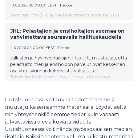
10.6.2026 08:00:00 EEST
|
Tiedote
Ammattiliitto JHL ja henkilökohtaista apua tarjoava
Avustajaklinikka vaativat, että palvelusetelien hinnat
saadaan vastaamaan todellisia kustannuksia.
JHL: Pelastajien ja ensihoitajien asemaa on
Vaatimuksia vauhditetaan yhteisellä Huomioistuin-
vahvistettava seuraavalla hallituskaudella
kampanjalla.
4.6.2026 09:00:00 EEST
|
Tiedote
Julkisten ja hyvinvointialojen liitto JHL muistuttaa, että
pelastustoimen ja ensihoidon palvelut ovat keskeinen
osa yhteiskunnan kokonaisturvallisuutta.
Tehtävämäärät ovat viime vuosina lisääntyneet
samalla, kun alan henkilöstön saatavuus on
heikentynyt. Eläköityminen, kuormittavat
työolosuhteet sekä kiristyvä kilpailu osaavasta
Uutishuoneessa voit lukea tiedotteitamme ja
työvoimasta vaikeuttavat rekrytointia ja henkilöstön
muuta julkaisemaamme materiaalia. Löydät sieltä
pysyvyyttä.
niin yhteyshenkilöidemme tiedot kuin vapaasti
julkaistavissa olevia kuvia ja videoita.
Uutishuoneessa voit nähdä myös sosiaalisen median
sisältöjä. Kaikki tiedotepalvelussa julkaistu materiaali