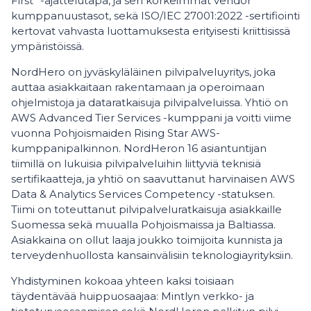
First” -ajattelutapa, ja sen korkeimmat vendor
kumppanuustasot, sekä ISO/IEC 27001:2022 -sertifiointi
kertovat vahvasta luottamuksesta erityisesti kriittisissä
ympäristöissä.
NordHero on jyväskyläläinen pilvipalveluyritys, joka
auttaa asiakkaitaan rakentamaan ja operoimaan
ohjelmistoja ja dataratkaisuja pilvipalveluissa. Yhtiö on
AWS Advanced Tier Services -kumppani ja voitti viime
vuonna Pohjoismaiden Rising Star AWS-
kumppanipalkinnon. NordHeron 16 asiantuntijan
tiimillä on lukuisia pilvipalveluihin liittyviä teknisiä
sertifikaatteja, ja yhtiö on saavuttanut harvinaisen AWS
Data & Analytics Services Competency -statuksen.
Tiimi on toteuttanut pilvipalveluratkaisuja asiakkaille
Suomessa sekä muualla Pohjoismaissa ja Baltiassa.
Asiakkaina on ollut laaja joukko toimijoita kunnista ja
terveydenhuollosta kansainvälisiin teknologiayrityksiin.
Yhdistyminen kokoaa yhteen kaksi toisiaan
täydentävää huippuosaajaa: Mintlyn verkko- ja