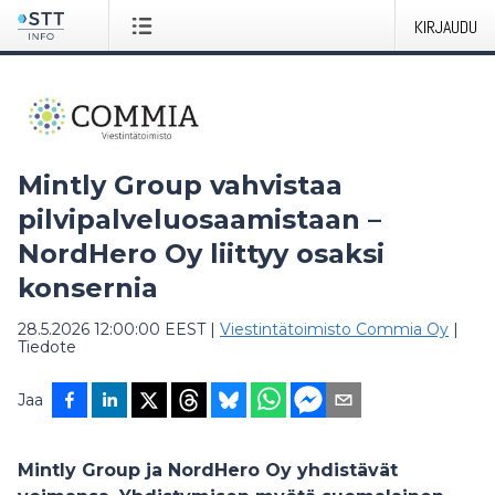
KIRJAUDU
Mintly Group vahvistaa
pilvipalveluosaamistaan –
NordHero Oy liittyy osaksi
konsernia
28.5.2026 12:00:00 EEST
|
Viestintätoimisto Commia Oy
|
Tiedote
Jaa
Mintly Group ja NordHero Oy yhdistävät