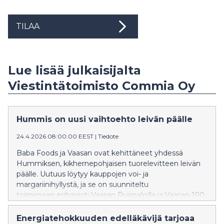
TILAA
Lue lisää julkaisijalta
Viestintätoimisto Commia Oy
Hummis on uusi vaihtoehto leivän päälle
24.4.2026 08:00:00 EEST
|
Tiedote
Baba Foods ja Vaasan ovat kehittäneet yhdessä
Hummiksen, kikhernepohjaisen tuorelevitteen leivän
päälle. Uutuus löytyy kauppojen voi- ja
margariinihyllystä, ja se on suunniteltu
toimimaan erityisesti Vaasan Ruispaloilla ja Vaasan 100
% Kaura -leivillä.
Energiatehokkuuden edelläkävijä tarjoaa