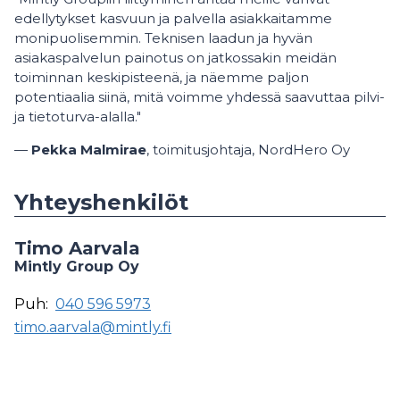
edellytykset kasvuun ja palvella asiakkaitamme
monipuolisemmin. Teknisen laadun ja hyvän
asiakaspalvelun painotus on jatkossakin meidän
toiminnan keskipisteenä, ja näemme paljon
potentiaalia siinä, mitä voimme yhdessä saavuttaa pilvi-
ja tietoturva-alalla."
—
Pekka Malmirae
, toimitusjohtaja, NordHero Oy
Yhteyshenkilöt
Timo Aarvala
Mintly Group Oy
Puh:
040 596 5973
timo.aarvala@mintly.fi