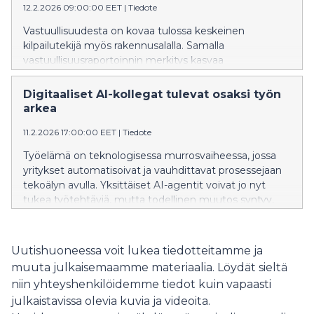
12.2.2026 09:00:00 EET
|
Tiedote
Vastuullisuudesta on kovaa tulossa keskeinen
kilpailutekijä myös rakennusalalla. Samalla
vastuullisuusraportoinnin merkitys kasvaa
rakentamisen koko ketjussa. Suuret yritykset
edellyttävät alihankkijoiltaan luotettavaa ja
Digitaaliset AI-kollegat tulevat osaksi työn
vertailtavaa vastuullisuusdataa, ja pk-yrityksen kyky
arkea
tuottaa sitä vaikuttaa suoraan sen kilpailukykyyn.
11.2.2026 17:00:00 EET
|
Tiedote
Työelämä on teknologisessa murrosvaiheessa, jossa
yritykset automatisoivat ja vauhdittavat prosessejaan
tekoälyn avulla. Yksittäiset AI-agentit voivat jo nyt
tukea työtehtäviä, mutta todellinen muutos syntyy,
kun niiden ympärille rakennetaan yhtenäinen
ekosysteemi. Tämän muutosvaiheen aallonharjalla
toimii menestyksellä it- palveluyhtiö Fellowmind.
Uutishuoneessa voit lukea tiedotteitamme ja
muuta julkaisemaamme materiaalia. Löydät sieltä
niin yhteyshenkilöidemme tiedot kuin vapaasti
julkaistavissa olevia kuvia ja videoita.