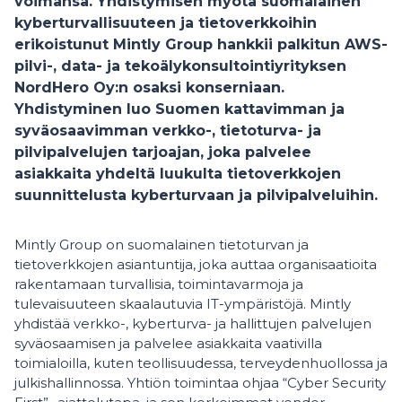
voimansa. Yhdistymisen myötä suomalainen
kyberturvallisuuteen ja tietoverkkoihin
erikoistunut Mintly Group hankkii palkitun AWS-
pilvi-, data- ja tekoälykonsultointiyrityksen
NordHero Oy:n osaksi konserniaan.
Yhdistyminen luo Suomen kattavimman ja
syväosaavimman verkko-, tietoturva- ja
pilvipalvelujen tarjoajan, joka palvelee
asiakkaita yhdeltä luukulta tietoverkkojen
suunnittelusta kyberturvaan ja pilvipalveluihin.
Mintly Group on suomalainen tietoturvan ja
tietoverkkojen asiantuntija, joka auttaa organisaatioita
rakentamaan turvallisia, toimintavarmoja ja
tulevaisuuteen skaalautuvia IT-ympäristöjä. Mintly
yhdistää verkko-, kyberturva- ja hallittujen palvelujen
syväosaamisen ja palvelee asiakkaita vaativilla
toimialoilla, kuten teollisuudessa, terveydenhuollossa ja
julkishallinnossa. Yhtiön toimintaa ohjaa “Cyber Security