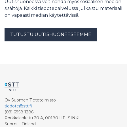
Uutishuoneessa voit nähdä myös sosiaalisen median
sisältöjä. Kaikki tiedotepalvelussa julkaistu materiaali
on vapaasti median käytettävissä.
TUTUSTU UUTISHUONEESEEMME
Oy Suomen Tietotoimisto
tiedote@stt.fi
(09) 6958 1286
Porkkalankatu 20 A, 00180 HELSINKI
Suomi – Finland