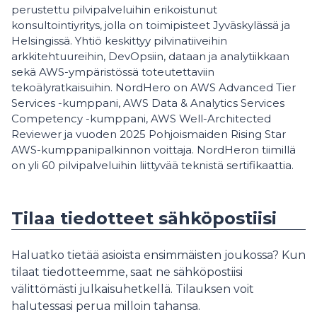
perustettu pilvipalveluihin erikoistunut
konsultointiyritys, jolla on toimipisteet Jyväskylässä ja
Helsingissä. Yhtiö keskittyy pilvinatiiveihin
arkkitehtuureihin, DevOpsiin, dataan ja analytiikkaan
sekä AWS-ympäristössä toteutettaviin
tekoälyratkaisuihin. NordHero on AWS Advanced Tier
Services -kumppani, AWS Data & Analytics Services
Competency -kumppani, AWS Well-Architected
Reviewer ja vuoden 2025 Pohjoismaiden Rising Star
AWS-kumppanipalkinnon voittaja. NordHeron tiimillä
on yli 60 pilvipalveluihin liittyvää teknistä sertifikaattia.
Tilaa tiedotteet sähköpostiisi
Haluatko tietää asioista ensimmäisten joukossa? Kun
tilaat tiedotteemme, saat ne sähköpostiisi
välittömästi julkaisuhetkellä. Tilauksen voit
halutessasi perua milloin tahansa.