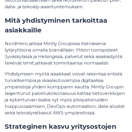
tietoturvaosaamisen sekä NordHeron palkitun pilvi-,
data- ja tekoäly-asiantuntemuksen.
Mitä yhdistyminen tarkoittaa
asiakkaille
NordHero jatkaa Mintly Groupissa itsenäisenä
tytäryhtiönä omalla brändillään. Yhtiön toimipisteet
Jyväskylässä ja Helsingissä, palvelut sekä asiakastyötä
tekevät tiimit jatkavat toimintaansa normaalisti.
Yhdistymisen myötä asiakkaat voivat rakentaa entistä
turvallisempia ja skaalautuvampia digitaalisia
ympäristöjä yhden kumppanin kautta. Mintly Groupin
laajentunut palvelukokonaisuus kattaa tietoverkkojen
ja kyberturvan lisäksi nyt myös pilvipalveluiden
huippuosaamisen, DevOps-automaation, data-alustat
sekä tekoälyratkaisut AWS-ympäristössä.
Strateginen kasvu yritysostojen