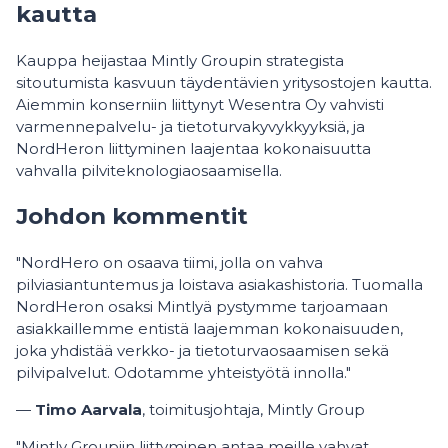
kautta
Kauppa heijastaa Mintly Groupin strategista
sitoutumista kasvuun täydentävien yritysostojen kautta.
Aiemmin konserniin liittynyt Wesentra Oy vahvisti
varmennepalvelu- ja tietoturvakyvykkyyksiä, ja
NordHeron liittyminen laajentaa kokonaisuutta
vahvalla pilviteknologiaosaamisella.
Johdon kommentit
"NordHero on osaava tiimi, jolla on vahva
pilviasiantuntemus ja loistava asiakashistoria. Tuomalla
NordHeron osaksi Mintlyä pystymme tarjoamaan
asiakkaillemme entistä laajemman kokonaisuuden,
joka yhdistää verkko- ja tietoturvaosaamisen sekä
pilvipalvelut. Odotamme yhteistyötä innolla."
—
Timo Aarvala
, toimitusjohtaja, Mintly Group
"Mintly Groupiin liittyminen antaa meille vahvat