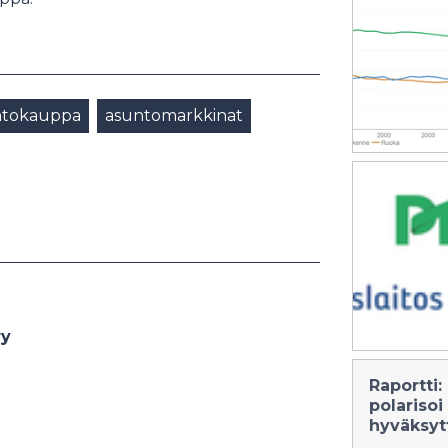
ntokauppa
asuntomarkkinat
ry
Raportti
polarisoi
hyväksyt