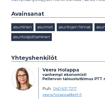
Avainsanat
asuminen
asunnot
asuntojen hinnat
asu
asuntosijoittaminen
Yhteyshenkilöt
Veera Holappa
vanhempi ekonomisti
Pellervon taloustutkimus PTT 
Puh:
040 631 7217
veera.holappa@ptt.fi