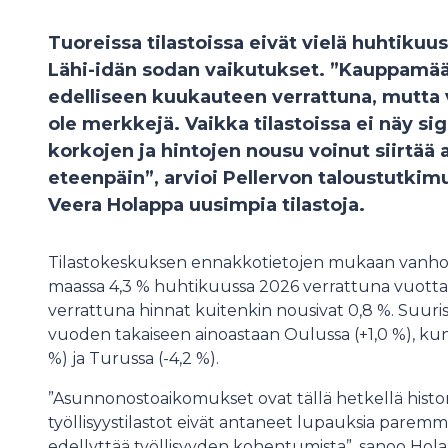
Tuoreissa tilastoissa eivät vielä huhtiku
Lähi-idän sodan vaikutukset. ”Kauppamäär
edelliseen kuukauteen verrattuna, mutta
ole merkkejä. Vaikka tilastoissa ei näy s
korkojen ja hintojen nousu voinut siirtä
eteenpäin”, arvioi Pellervon taloustutki
Veera Holappa uusimpia tilastoja.
Tilastokeskuksen ennakkotietojen mukaan vanhoj
maassa 4,3 % huhtikuussa 2026 verrattuna vuott
verrattuna hinnat kuitenkin nousivat 0,8 %. Suuri
vuoden takaiseen ainoastaan Oulussa (+1,0 %), kun t
%) ja Turussa (-4,2 %).
”Asunnonostoaikomukset ovat tällä hetkellä histori
työllisyystilastot eivät antaneet lupauksia pare
edellyttää työllisyyden kohentumista”, sanoo Hol