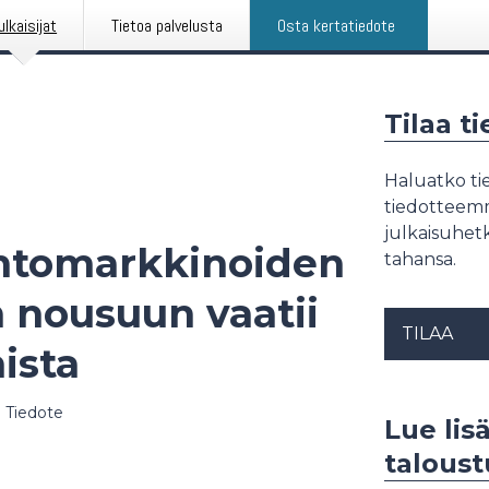
ulkaisijat
Tietoa palvelusta
Osta kertatiedote
Tilaa t
Haluatko tie
tiedotteemme
julkaisuhetk
ntomarkkinoiden
tahansa.
 nousuun vaatii
TILAA
ista
|
Tiedote
Lue lis
talous