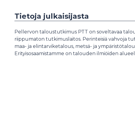
Tietoja julkaisijasta
Pellervon taloustutkimus PTT on soveltavaa talo
riippumaton tutkimuslaitos. Perinteisiä vahvoja 
maa- ja elintarviketalous, metsä- ja ympäristötalo
Erityisosaamistamme on talouden ilmiöiden alueell