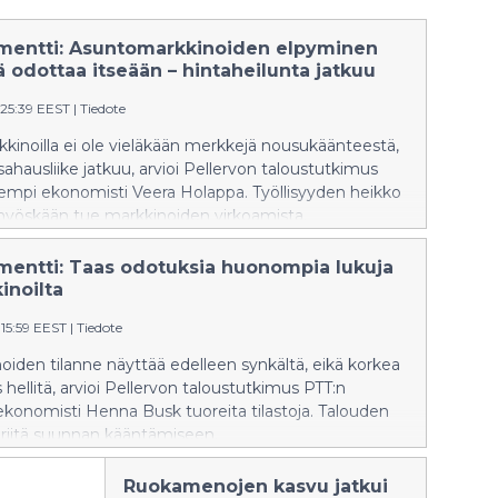
entti: Asuntomarkkinoiden elpyminen
 odottaa itseään – hintaheilunta jatkuu
:25:39 EEST
|
Tiedote
inoilla ei ole vieläkään merkkejä nousukäänteestä,
 sahausliike jatkuu, arvioi Pellervon taloustutkimus
empi ekonomisti Veera Holappa. Työllisyyden heikko
 myöskään tue markkinoiden virkoamista.
entti: Taas odotuksia huonompia lukuja
inoilta
15:59 EEST
|
Tiedote
iden tilanne näyttää edelleen synkältä, eikä korkea
hellitä, arvioi Pellervon taloustutkimus PTT:n
konomisti Henna Busk tuoreita tilastoja. Talouden
lä riitä suunnan kääntämiseen.
Ruokamenojen kasvu jatkui