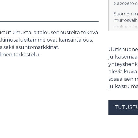
2.6.2026 10:
Suomen me
murrosvaihe
mukaan jop
ustutkimusta ja talousennusteita tekevä
siirtää tai
tutkimusalueitamme ovat kansantalous,
vuoteen 20
muutosten 
us sekä asuntomarkkinat.
Uutishuonee
metsäammat
inen tarkastelu.
julkaisemaam
yhteyshenki
olevia kuvia
sosiaalisen 
julkaistu ma
TUTUST