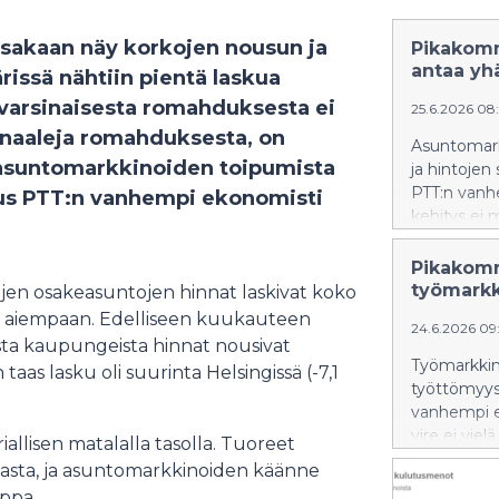
ussakaan näy korkojen nousun ja
Pikakomm
antaa yhä
issä nähtiin pientä laskua
 varsinaisesta romahduksesta ei
25.6.2026 08
ignaaleja romahduksesta, on
Asuntomarkk
ä asuntomarkkinoiden toipumista
ja hintojen
PTT:n vanh
mus PTT:n vanhempi ekonomisti
kehitys ei
Pikakomm
työmarkk
en osakeasuntojen hinnat laskivat koko
a aiempaan. Edelliseen kuukauteen
24.6.2026 09:
sta kaupungeista hinnat nousivat
Työmarkkino
aas lasku oli suurinta Helsingissä (-7,1
työttömyys 
vanhempi e
vire ei vie
allisen matalalla tasolla. Tuoreet
mmasta, ja asuntomarkkinoiden käänne
appa.