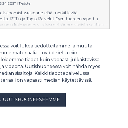
2020-luvulla kehitys on kääntynyt.
05:24 EEST
|
Tiedote
Viime vuoden osuus oli korkein taso
tsänomistusrakenne elää merkittävää
2000-luvulla sitten vuoden 2009.
tta. PTT:n ja Tapio Palvelut Oy:n tuoreen raportin
a noin kolmannes yksityismetsänomistajista saattaa
 jättää metsänomistuksensa uudelle omistajalle
35 mennessä. Yhdessä toimintaympäristön
kanssa tämä muokkaa metsäpalveluita,
ssa voit lukea tiedotteitamme ja muuta
tilaisten työtä ja koko metsätalouden kestävyyttä.
me materiaalia. Löydät sieltä niin
löidemme tiedot kuin vapaasti julkaistavissa
 ja videoita. Uutishuoneessa voit nähdä myös
median sisältöjä. Kaikki tiedotepalvelussa
teriaali on vapaasti median käytettävissä.
U UUTISHUONEESEEMME