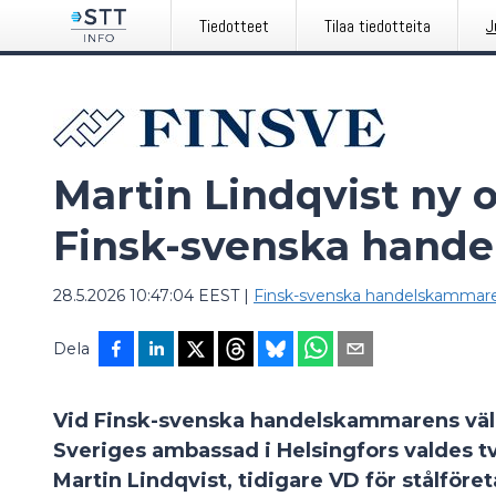
Tiedotteet
Tilaa tiedotteita
J
Martin Lindqvist ny 
Finsk-svenska hand
28.5.2026 10:47:04 EEST
|
Finsk-svenska handelskammar
Dela
Vid Finsk-svenska handelskammarens väl
Sveriges ambassad i Helsingfors valdes t
Martin Lindqvist
, tidigare VD för stålför