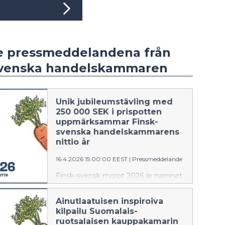
e pressmeddelandena från
svenska handelskammaren
Unik jubileumstävling med
250 000 SEK i prispotten
uppmärksammar Finsk-
svenska handelskammarens
nittio år
16.4.2026 15:00:00 EEST
|
Pressmeddelande
Finsk-svensk morot 2026 är namnet
på Finsk-svenska
handelskammarens unika
Ainutlaatuisen inspiroiva
jubileumstävling för alla kreativa
kilpailu Suomalais-
personer mellan 18 och 40 år,
ruotsalaisen kauppakamarin