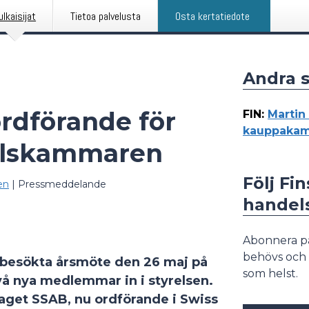
ulkaisijat
Tietoa palvelusta
Osta kertatiedote
Andra 
ordförande för
FIN
:
Martin 
kauppakama
elskammaren
Följ Fi
en
|
Pressmeddelande
hande
Abonnera p
behövs och 
besökta årsmöte den 26 maj på
som helst.
vå nya medlemmar in i styrelsen.
etaget SSAB, nu ordförande i Swiss