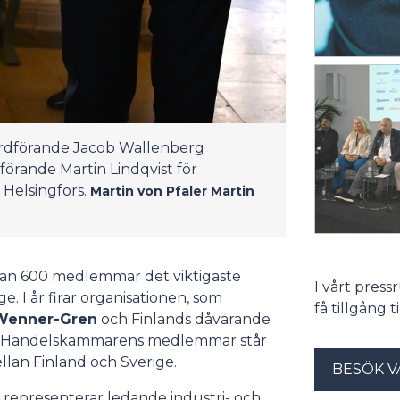
rdförande Jacob Wallenberg
örande Martin Lindqvist för
elsingfors.
Martin von Pfaler
Martin
tan 600 medlemmar det viktigaste
I vårt pres
. I år firar organisationen, som
få tillgång 
Wenner-Gren
och Finlands dåvarande
. Handelskammarens medlemmar står
llan Finland och Sverige.
BESÖK V
 representerar ledande industri- och