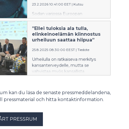
23.2.2026 10:41:00 EET
|
Kutsu
Sodan varjossa Euroopan
puolustusmarkkinat kasvavat
voimakkaasti – miten suomalaiset ja
”Ellei tuloksia ala tulla,
ruotsalaiset yritykset voivat pärjätä
elinkeinoelämän kiinnostus
kilpailussa? Tervetuloa huipputason
urheiluun saattaa hiipua”
seminaariin, jossa puhuvat muun
muassa puolustusministeri Antti
25.8.2025 08:30:00 EEST
|
Tiedote
Häkkänen ja SSAB:n toimitusjohtaja
Urheilulla on ratkaiseva merkitys
Johnny Sjöström.
kansanterveydelle, mutta se
vahvistaa myös kansallista
yhteenkuuluvuutta ja rakentaa
Suomen mainetta maailmalla. Jotta
urheilu jatkossakin vetäisi puoleensa
srum kan du läsa de senaste pressmeddelandena,
sekä harrastajia että yleisöä,
till pressmaterial och hitta kontaktinformation.
kiinnostuksen on säilyttävä – ja tässä
huippu-urheilijoilla on keskeinen rooli.
Uusien huippujen kasvattaminen
ÅRT PRESSRUM
edellyttää osaavia valmentajia,
selkeitä ja toimivia organisaatioita