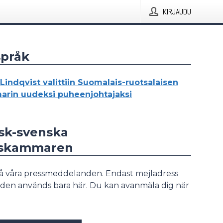
KIRJAUDU
språk
Lindqvist valittiin Suomalais-ruotsalaisen
rin uudeksi puheenjohtajaksi
nsk-svenska
lskammaren
å våra pressmeddelanden. Endast mejladress
den används bara här. Du kan avanmäla dig när