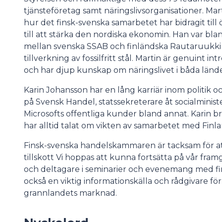
tjänsteföretag samt näringslivsorganisationer. Ma
hur det finsk-svenska samarbetet har bidragit till
till att stärka den nordiska ekonomin. Han var bla
mellan svenska SSAB och finländska Rautaruukki s
tillverkning av fossilfritt stål. Martin är genuint i
och har djup kunskap om näringslivet i båda lände
Karin Johansson har en lång karriär inom politik o
på Svensk Handel, statssekreterare åt socialminist
Microsofts offentliga kunder bland annat. Karin b
har alltid talat om vikten av samarbetet med Finla
Finsk-svenska handelskammaren är tacksam för at
tillskott Vi hoppas att kunna fortsätta på vår fr
och deltagare i seminarier och evenemang med f
också en viktig informationskälla och rådgivare för 
grannlandets marknad.