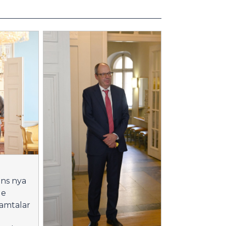
ns nya
de
samtalar