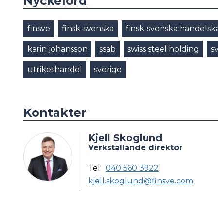
Nyckelord
finsve
finsk-svenska
finsk-svenska handel
karin johansson
ssab
swiss steel holding
s
utrikeshandel
sverige
Kontakter
Kjell Skoglund
Verkställande direktör
Tel:
040 560 3922
kjell.skoglund@finsve.com