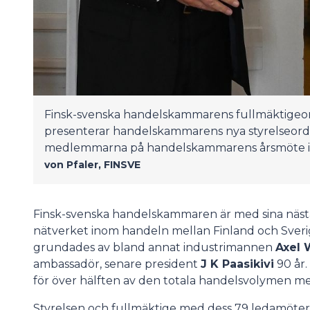
Finsk-svenska handelskammarens fullmäktigeo
presenterar handelskammarens nya styrelseordf
medlemmarna på handelskammarens årsmöte i H
von Pfaler, FINSVE
Finsk-svenska handelskammaren är med sina näs
nätverket inom handeln mellan Finland och Sverige
grundades av bland annat industrimannen
Axel 
ambassadör, senare president
J K Paasikivi
90 år
för över hälften av den totala handelsvolymen me
Styrelsen och fullmäktige med dess 79 ledamöter