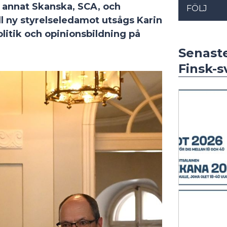
 annat Skanska, SCA, och
FÖLJ
ll ny styrelseledamot utsågs
Karin
olitik och opinionsbildning på
Senast
Finsk-