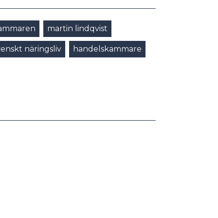
skammaren
martin lindqvist
venskt näringsliv
handelskammare