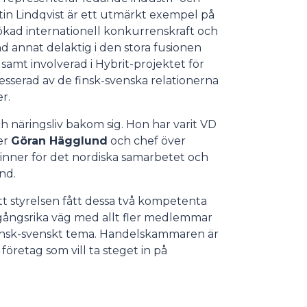
rtin Lindqvist är ett utmärkt exempel på
 ökad internationell konkurrenskraft och
nd annat delaktig i den stora fusionen
amt involverad i Hybrit-projektet för
ntresserad av de finsk-svenska relationerna
r.
ch näringsliv bakom sig. Hon har varit VD
er
Göran Hägglund
och chef över
rinner för det nordiska samarbetet och
nd.
t styrelsen fått dessa två kompetenta
amgångsrika väg med allt fler medlemmar
insk-svenskt tema. Handelskammaren är
företag som vill ta steget in på