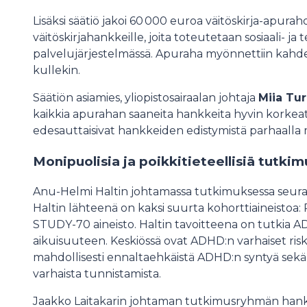
Lisäksi säätiö jakoi 60 000 euroa väitöskirja-apurah
väitöskirjahankkeille, joita toteutetaan sosiaali- j
palvelujärjestelmässä. Apuraha myönnettiin kahde
kullekin.
Säätiön asiamies, yliopistosairaalan johtaja
Miia Tu
kaikkia apurahan saaneita hankkeita hyvin korkeatas
edesauttaisivat hankkeiden edistymistä parhaalla 
Monipuolisia ja poikkitieteellisiä tutki
Anu-Helmi Haltin johtamassa tutkimuksessa seurata
Haltin lähteenä on kaksi suurta kohorttiaineistoa:
STUDY-70 aineisto. Haltin tavoitteena on tutkia 
aikuisuuteen. Keskiössä ovat ADHD:n varhaiset riski
mahdollisesti ennaltaehkäistä ADHD:n syntyä sekä
varhaista tunnistamista.
Jaakko Laitakarin johtaman tutkimusryhmän hank