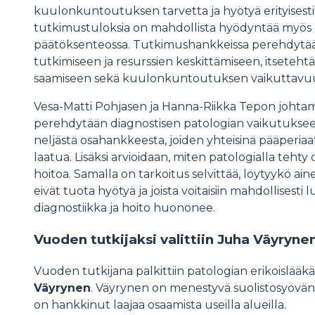
kuulonkuntoutuksen tarvetta ja hyötyä erityisesti
tutkimustuloksia on mahdollista hyödyntää myös k
päätöksenteossa. Tutkimushankkeissa perehdytä
tutkimiseen ja resurssien keskittämiseen, itseteh
saamiseen sekä kuulonkuntoutuksen vaikuttavu
Vesa-Matti Pohjasen ja Hanna-Riikka Tepon joht
perehdytään diagnostisen patologian vaikutuksee
neljästä osahankkeesta, joiden yhteisinä pääperiaa
laatua. Lisäksi arvioidaan, miten patologialla tehty
hoitoa. Samalla on tarkoitus selvittää, löytyykö ain
eivät tuota hyötyä ja joista voitaisiin mahdollisesti
diagnostiikka ja hoito huononee.
Vuoden tutkijaksi valittiin Juha Väyryne
Vuoden tutkijana palkittiin patologian erikoislääkä
Väyrynen
. Väyrynen on menestyvä suolistosyövän
on hankkinut laajaa osaamista useilla alueilla.