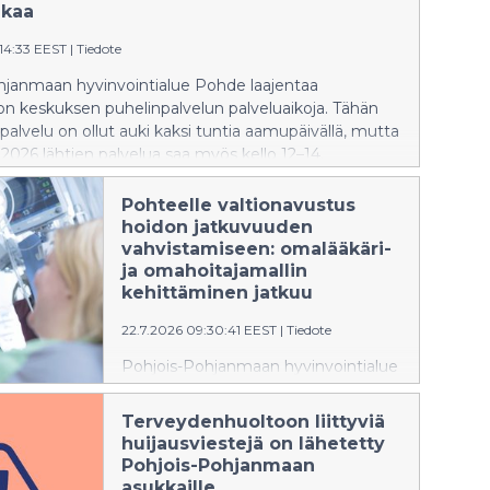
ikaa
:14:33 EEST
|
Tiedote
hjanmaan hyvinvointialue Pohde laajentaa
n keskuksen puhelinpalvelun palveluaikoja. Tähän
npalvelu on ollut auki kaksi tuntia aamupäivällä, mutta
 2026 lähtien palvelua saa myös kello 12–14.
Pohteelle valtionavustus
hoidon jatkuvuuden
vahvistamiseen: omalääkäri-
ja omahoitajamallin
kehittäminen jatkuu
22.7.2026 09:30:41 EEST
|
Tiedote
Pohjois-Pohjanmaan hyvinvointialue
Pohde on saanut 3,24 miljoonan
euron valtionavustuksen
Terveydenhuoltoon liittyviä
hankkeeseen, jonka tavoitteena on
huijausviestejä on lähetetty
parantaa edelleen hoidon
Pohjois-Pohjanmaan
jatkuvuutta ja sujuvoittaa
asukkaille