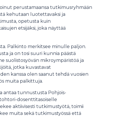
ytoinut perustamaansa tutkimusryhmään
stä kehutaan luotettavaksi ja
kimusta, opetusta kuin
aisujen etsijäksi, joka näyttää
ta. Palkinto merkitsee minulle paljon.
ta ja on tosi suuri kunnia päästä
e suolistosyövän mikroympäristöä ja
jöitä, jotka kuvastavat
oiden kanssa olen saanut tehdä vuosien
ös muita palkittuja.
a antaa tunnustusta Pohjois-​
htori-​dosenttitasoiselle
ekee aktiivisesti tutkimustyötä, toimii
ukee muita sekä tutkimustyössä että