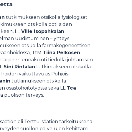
ketta
en
tutkimukseen otsikolla fysiologiset
kimukseen otsikolla potilaiden
lkeen, LL
Ville Isopahkalan
stelmän uudistuminen – yhteys
mukseen otsikolla farmakogeneettisen
airaanhoidossa, TtM
Tiina Pelkosen
tarpeen ennakointi tiedolla johtamisen
LL
Sini Rintalan
tutkimukseen otsikolla
n hoidon vaikuttavuus Pohjois-
anin
tutkimukseen otsikolla
ien osastohoitotyössä sekä LL
Tea
a puolison terveys.
i­sää­tiön eli Tert­tu-säätiön tarkoituksena
r­vey­den­huol­lon pal­ve­lu­jen ke­hit­tä­mi­