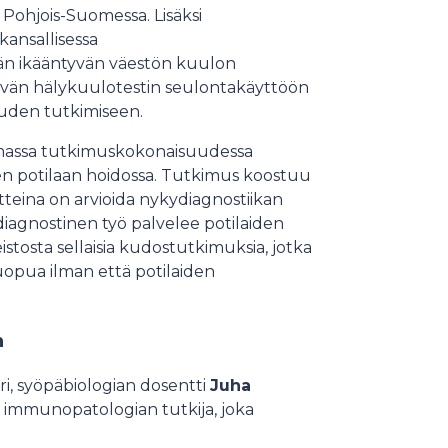
 Pohjois-Suomessa. Lisäksi
ansallisessa
än ikääntyvän väestön kuulon
tävän hälykuulotestin seulontakäyttöön
uden tutkimiseen.
amassa tutkimuskokonaisuudessa
n potilaan hoidossa. Tutkimus koostuu
tteina on arvioida nykydiagnostiikan
 diagnostinen työ palvelee potilaiden
eistosta sellaisia kudostutkimuksia, jotka
 luopua ilman että potilaiden
n
ri, syöpäbiologian dosentti
Juha
 immunopatologian tutkija, joka