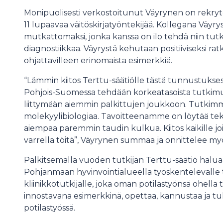
Monipuolisesti verkostoitunut Väyrynen on rekr
11 lupaavaa väitöskirjatyöntekijää. Kollegana Väyry
mutkattomaksi, jonka kanssa on ilo tehdä niin tut
diagnostiikkaa. Väyrystä kehutaan positiiviseksi ratk
ohjattavilleen erinomaista esimerkkiä.
“Lämmin kiitos Terttu-säätiölle tästä tunnustukses
Pohjois-Suomessa tehdään korkeatasoista tutkimus
liittymään aiemmin palkittujen joukkoon. Tutkimm
molekyylibiologiaa. Tavoitteenamme on löytää teki
aiempaa paremmin taudin kulkua. Kiitos kaikille j
varrella töitä”, Väyrynen summaa ja onnittelee my
Palkitsemalla vuoden tutkijan Terttu-säätiö halua
Pohjanmaan hyvinvointialueella työskentelevälle to
kliinikkotutkijalle, joka oman potilastyönsä ohella t
innostavana esimerkkinä, opettaa, kannustaa ja t
potilastyössä.