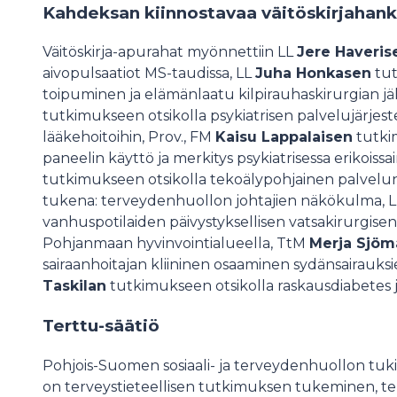
Kahdeksan kiinnostavaa väitöskirjahan
Väitöskirja-apurahat myönnettiin LL
Jere Haveris
aivopulsaatiot MS-taudissa, LL
Juha Honkasen
tut
toipuminen ja elämänlaatu kilpirauhaskirurgian jä
tutkimukseen otsikolla psykiatrisen palvelujärje
lääkehoitoihin, Prov., FM
Kaisu Lappalaisen
tutki
paneelin käyttö ja merkitys psykiatrisessa erikoiss
tutkimukseen otsikolla tekoälypohjainen palvelun
tukena: terveydenhuollon johtajien näkökulma, 
vanhuspotilaiden päivystyksellisen vatsakirurgise
Pohjanmaan hyvinvointialueella, TtM
Merja Sjöm
sairaanhoitajan kliininen osaaminen sydänsairauks
Taskilan
tutkimukseen otsikolla raskausdiabetes j
Terttu-säätiö
Poh­jois-Suo­men sosiaali- ja ter­vey­den­huol­lon tu­k
on ter­veys­tie­teel­li­sen tut­ki­muk­sen tu­ke­mi­nen, te