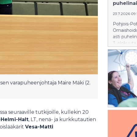
puhelina
23.7.2026 09
Pohjois-Po
Omaishoido
asti puheli
3. elokuuta
uksen varapuheenjohtaja Maire Mäki (2.
 seuraaville tutkijoille, kullekin 20
Helmi-Halt
, LT, nenä- ja kurkkutautien
koislääkärit
Vesa-Matti