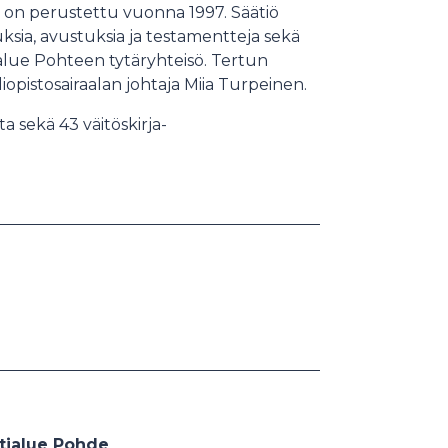
tiö on perustettu vuonna 1997. Säätiö
ksia, avustuksia ja testamentteja sekä
ialue Pohteen tytäryhteisö. Tertun
yliopistosairaalan johtaja Miia Turpeinen.
 sekä 43 väitöskirja-
tialue Pohde