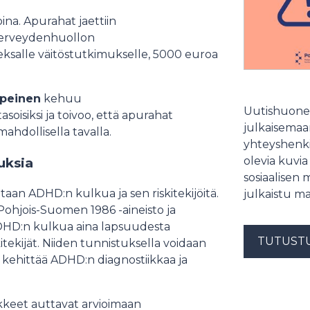
oina. Apurahat jaettiin
a terveydenhuollon
ksalle väitöstutkimukselle, 5000 euroa
rpeinen
kehuu
Uutishuonee
oisiksi ja toivoo, että apurahat
julkaisemaam
mahdollisella tavalla.
yhteyshenki
olevia kuvia
muksia
sosiaalisen 
an ADHD:n kulkua ja sen riskitekijöitä.
julkaistu ma
 Pohjois-Suomen 1986 -aineisto ja
ADHD:n kulkua aina lapsuudesta
TUTUST
tekijät. Niiden tunnistuksella voidaan
 kehittää ADHD:n diagnostiikkaa ja
keet auttavat arvioimaan