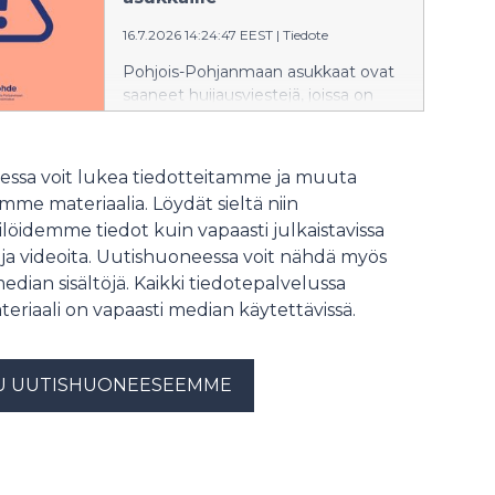
perusterveydenhuollon palveluja.
16.7.2026 14:24:47 EEST
|
Tiedote
Pohjois-Pohjanmaan asukkaat ovat
saaneet huijausviestejä, joissa on
väitetty, että asukkaalle on varattu
aika terveydenhuoltoon seuraavalle
päivälle. Pohde kehottaa ihmisiä
ssa voit lukea tiedotteitamme ja muuta
suhtautumaan varauksella viesteihin,
me materiaalia. Löydät sieltä niin
joissa on linkki.
löidemme tiedot kuin vapaasti julkaistavissa
 ja videoita. Uutishuoneessa voit nähdä myös
median sisältöjä. Kaikki tiedotepalvelussa
teriaali on vapaasti median käytettävissä.
U UUTISHUONEESEEMME