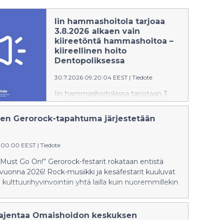
Iin hammashoitola tarjoaa
3.8.2026 alkaen vain
kiireetöntä hammashoitoa –
kiireellinen hoito
Dentopoliksessa
30.7.2026 09:20:04 EEST
|
Tiedote
Iin hammashoitolassa tarjotaan 3.
elokuuta 2026 alkaen vain
kiireetöntä hampaiden ja suun
ten Gerorock-tapahtuma järjestetään
hoitoa. Kiireellinen hampaiden ja
suun hoito järjestetään Oulun
Dentopoliksessa.
8:00:00 EEST
|
Tiedote
Must Go On!” Gerorock-festarit rokataan entistä
uonna 2026! Rock-musiikki ja kesäfestarit kuuluvat
 kulttuurihyvinvointiin yhtä lailla kuin nuoremmillekin
.
ajentaa Omaishoidon keskuksen