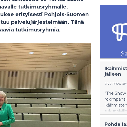
aavalle tutkimusryhmälle.
tukee erityisesti Pohjois-​Suomen
ntuu palvelujärjestelmään. Tänä
upaavia tutkimusryhmiä.
Ikäihmis
jälleen
28.7.2026 0
”The Show 
rokimpana v
ikäihmisten
sukupolville
Pohde la