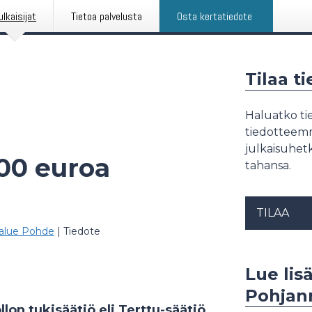
ulkaisijat
Tietoa palvelusta
Osta kertatiedote
Tilaa t
Haluatko tie
tiedotteemme
julkaisuhetk
000 euroa
tahansa.
TILAA
ialue Pohde
|
Tiedote
Lue lisä
Pohjan
on tukisäätiö eli Terttu-säätiö