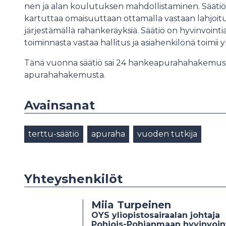
nen ja alan kou­lu­tuk­sen mah­dol­lis­ta­mi­nen. Sää
kartuttaa omaisuuttaan ottamalla vastaan lahjoitu
järjestämällä rahankeräyksiä. Säätiö on hyvinvoint
toiminnasta vastaa hallitus ja asiahenkilönä toimii 
Tänä vuonna säätiö sai 24 hankeapurahahakemusta
apurahahakemusta.
Avainsanat
terttu-säätiö
apuraha
vuoden tutkija
Yhteyshenkilöt
Miia Turpeinen
OYS yliopistosairaalan johtaja
Pohjois-Pohjanmaan hyvinvoin