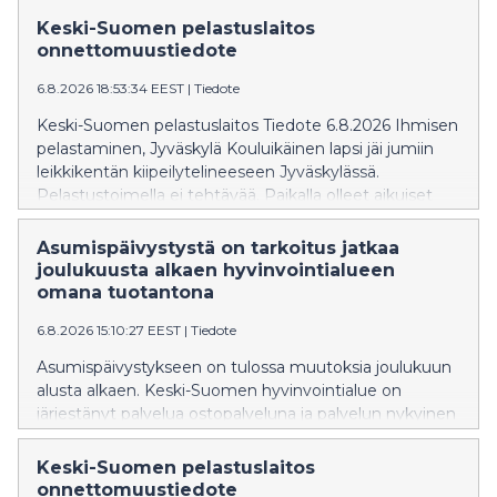
perhehoidosta. Ilmoittaudu etätilaisuuksiin etukäteen
Keski-Suomen pelastuslaitos
sähköpostitse. Seuraavat valmennukset alkavat
onnettomuustiedote
syksyllä 2026.
6.8.2026 18:53:34 EEST
|
Tiedote
Keski-Suomen pelastuslaitos Tiedote 6.8.2026 Ihmisen
pelastaminen, Jyväskylä Kouluikäinen lapsi jäi jumiin
leikkikentän kiipeilytelineeseen Jyväskylässä.
Pelastustoimella ei tehtävää. Paikalla olleet aikuiset
olivat auttaneet lapsen alas telineestä. Pelastustoimi ei
tiedota asiasta enempää.
Asumispäivystystä on tarkoitus jatkaa
joulukuusta alkaen hyvinvointialueen
omana tuotantona
6.8.2026 15:10:27 EEST
|
Tiedote
Asumispäivystykseen on tulossa muutoksia joulukuun
alusta alkaen. Keski-Suomen hyvinvointialue on
järjestänyt palvelua ostopalveluna ja palvelun nykyinen
ja ainut tuottaja Katulähetys ry on irtisanonut
sopimuksen päättymään 30.11. Asumispäivystyksessä
Keski-Suomen pelastuslaitos
on vuodepaikkoja 10 hengelle.
onnettomuustiedote