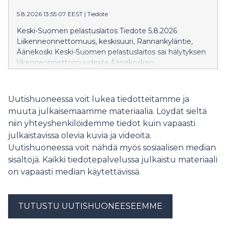
5.8.2026 13:55:07 EEST
|
Tiedote
Keski-Suomen pelastuslaitos Tiedote 5.8.2026
Liikenneonnettomuus, keskisuuri, Rannankyläntie,
Äänekoski Keski-Suomen pelastuslaitos sai hälytyksen
liikenneonnettomuudesta Äänekosken
Rannankyläntielle 20 yli yhden iltapäivällä.
Täysperävaunuyhdistelmä oli ajamassa pohjoiseen päin
Jyväskyläntietä, kun yhdistelmä suistui tieltä päätyen
Uutishuoneessa voit lukea tiedotteitamme ja
Rannankyläntielle. Yhdistelmän perävaunu kaatui
muuta julkaisemaamme materiaalia. Löydät sieltä
onnettomuudessa ja Rannankyläntie on toistaiseksi
niin yhteyshenkilöidemme tiedot kuin vapaasti
suljettu liikenteeltä. Onnettomuudessa ei aiheutunut
julkaistavissa olevia kuvia ja videoita.
henkilövahinkoja.
Uutishuoneessa voit nähdä myös sosiaalisen median
sisältöjä. Kaikki tiedotepalvelussa julkaistu materiaali
on vapaasti median käytettävissä.
TUTUSTU UUTISHUONEESEEMME