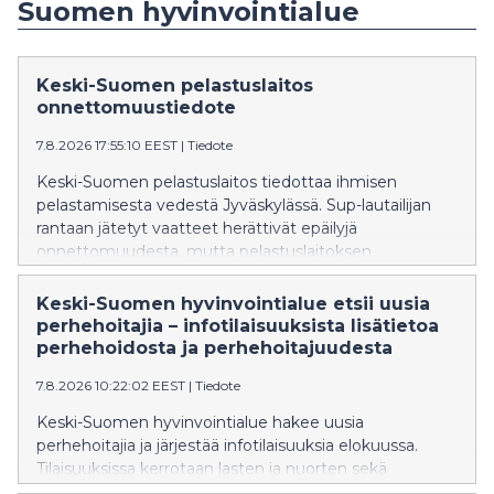
Suomen hyvinvointialue
Keski-Suomen pelastuslaitos
onnettomuustiedote
7.8.2026 17:55:10 EEST
|
Tiedote
Keski-Suomen pelastuslaitos tiedottaa ihmisen
pelastamisesta vedestä Jyväskylässä. Sup-lautailijan
rantaan jätetyt vaatteet herättivät epäilyjä
onnettomuudesta, mutta pelastuslaitoksen
tiedustelulla todettiin, ettei kukaan ollut veden varassa.
Pelastustoimia ei tarvittu.
Keski-Suomen hyvinvointialue etsii uusia
perhehoitajia – infotilaisuuksista lisätietoa
perhehoidosta ja perhehoitajuudesta
7.8.2026 10:22:02 EEST
|
Tiedote
Keski-Suomen hyvinvointialue hakee uusia
perhehoitajia ja järjestää infotilaisuuksia elokuussa.
Tilaisuuksissa kerrotaan lasten ja nuorten sekä
vammaisten lasten, nuorten ja aikuisten