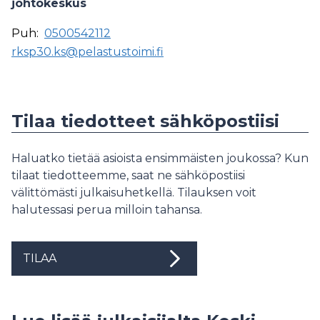
johtokeskus
Puh:
0500542112
rksp30.ks@pelastustoimi.fi
Tilaa tiedotteet sähköpostiisi
Haluatko tietää asioista ensimmäisten joukossa? Kun
tilaat tiedotteemme, saat ne sähköpostiisi
välittömästi julkaisuhetkellä. Tilauksen voit
halutessasi perua milloin tahansa.
TILAA