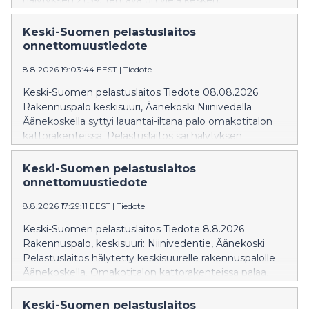
hälytyksen 21:59. Tehtävä on vielä kesken.
Keski-Suomen pelastuslaitos
onnettomuustiedote
8.8.2026 19:03:44 EEST
|
Tiedote
Keski-Suomen pelastuslaitos Tiedote 08.08.2026
Rakennuspalo keskisuuri, Äänekoski Niinivedellä
Äänekoskella syttyi lauantai-iltana palo omakotitalon
kattorakenteissa. Pelastuslaitos sai hälytyksen
keskisuuresta rakennuspalosta 17:04. Pelastuslaitos on
saanut palon hallintaan, mutta sammutustyöt jatkuvat
Keski-Suomen pelastuslaitos
edelleen. Palossa ei ole henkilövahinkoja. Savu – ja
onnettomuustiedote
vesivahingot rakennuksessa ovat kohtalaiset.
8.8.2026 17:29:11 EEST
|
Tiedote
Jälkisammutustyöt jatkuvat toistaiseksi eikä palosta
ole vaaraa muille asukkaille.
Keski-Suomen pelastuslaitos Tiedote 8.8.2026
Rakennuspalo, keskisuuri: Niinivedentie, Äänekoski
Pelastuslaitos hälytetty keskisuurelle rakennuspalolle
Äänekoskella. Omakotitalon kattorakenteissa palaa.
Sammutustoiminta on käynnissä. Pelastuslaitos
tiedottaa tehtävästä lisää klo 19 mennessä.
Keski-Suomen pelastuslaitos