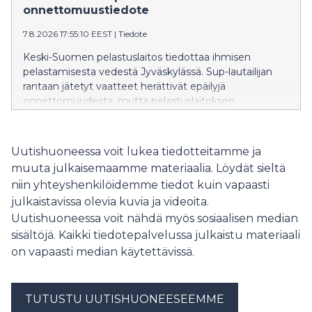
onnettomuustiedote
7.8.2026 17:55:10 EEST
|
Tiedote
Keski-Suomen pelastuslaitos tiedottaa ihmisen
pelastamisesta vedestä Jyväskylässä. Sup-lautailijan
rantaan jätetyt vaatteet herättivät epäilyjä
onnettomuudesta, mutta pelastuslaitoksen
tiedustelulla todettiin, ettei kukaan ollut veden varassa.
Pelastustoimia ei tarvittu.
Uutishuoneessa voit lukea tiedotteitamme ja
muuta julkaisemaamme materiaalia. Löydät sieltä
niin yhteyshenkilöidemme tiedot kuin vapaasti
julkaistavissa olevia kuvia ja videoita.
Uutishuoneessa voit nähdä myös sosiaalisen median
sisältöjä. Kaikki tiedotepalvelussa julkaistu materiaali
on vapaasti median käytettävissä.
TUTUSTU UUTISHUONEESEEMME