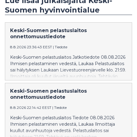
Lue lisää julkaisijalta Keski-
Suomen hyvinvointialue
Keski-Suomen pelastuslaitos
onnettomuustiedote
8.8.2026 23:36:43 EEST
|
Tiedote
Keski-Suomen pelastuslaitos Jatkotiedote 08.08.2026
Ihmisen pelastaminen vedestä, Laukaa Pelastuslaitos
sai hälytyksen Laukaan Lievestuoreenjärvelle klo. 21:59.
Ilmoittaja oli kuullut järveltä avunhuutoja. Tehtävän
johtovastuu sekä tiedotusvastuu siirtyy poliisille.
Keski-Suomen pelastuslaitos
onnettomuustiedote
8.8.2026 22:14:42 EEST
|
Tiedote
Keski-Suomen pelastuslaitos Tiedote 08.08.2026
Ihmisen pelastaminen vedestä, Laukaa Ilmoittaja
kuullut avunhuutoja vedestä. Pelastuslaitos sai