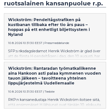
ruotsalainen kansanpuolue r.p.
Wickström: Pendeltågstrafiken på
kustbanan tillbaka efter tio års paus –
hoppas på ett enhetligt biljettsystem i
Nyland
10.8.2026 10:31:30 EEST
|
Pressmeddelande
SFP:s riksdagsledamot Henrik Wickström är glad över
att de första H-pendeltågen i dag, den 10 augusti, har
avgått enligt pendeltågstidtabell från Hangö via
Ekenäs, Karis, Ingå och Sjundeå till Kyrkslätt. Det
Wickström: Rantaradan työmatkaliikenne
handlar om en morgontur och en retur från
aina Hankoon asti palaa kymmenen vuoden
Helsingfors på eftermiddagen.
tauon jälkeen – tavoitteena yhteinen
lippujärjestelmä Uudellemaalle
10.8.2026 10:31:30 EEST
|
Tiedote
RKP:n kansanedustaja Henrik Wickström iloitsee siitä,
että ensimmäiset H-lähijunat ovat tänään 10. elokuuta