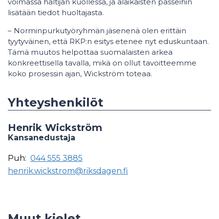
voimassa haltijan kuollessa, ja alaikäisten passeihin
lisätään tiedot huoltajasta.
– Norminpurkutyöryhmän jäsenenä olen erittäin
tyytyväinen, että RKP:n esitys etenee nyt eduskuntaan.
Tämä muutos helpottaa suomalaisten arkea
konkreettisella tavalla, mikä on ollut tavoitteemme
koko prosessin ajan, Wickström toteaa.
Yhteyshenkilöt
Henrik Wickström
Kansanedustaja
Puh:
044 555 3885
henrik.wickstrom@riksdagen.fi
Muut kielet