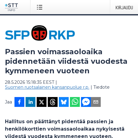
KIRJAUDU
Passien voimassaoloaika
pidennetään viidestä vuodesta
kymmeneen vuoteen
28.5.2026 15:18:35 EEST
|
Suomen ruotsalainen kansanpuolue r.p.
|
Tiedote
Jaa
Hallitus on päättänyt pidentää passien ja
henkilökorttien voimassaoloaikaa nykyisestä
viidestä vuodesta kymmeneen vuoteen.