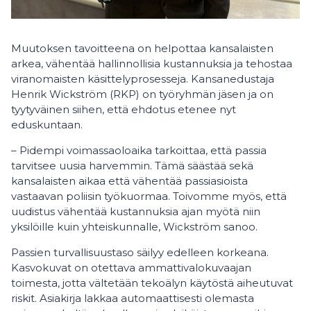
Muutoksen tavoitteena on helpottaa kansalaisten
arkea, vähentää hallinnollisia kustannuksia ja tehostaa
viranomaisten käsittelyprosesseja. Kansanedustaja
Henrik Wickström (RKP) on työryhmän jäsen ja on
tyytyväinen siihen, että ehdotus etenee nyt
eduskuntaan.
– Pidempi voimassaoloaika tarkoittaa, että passia
tarvitsee uusia harvemmin. Tämä säästää sekä
kansalaisten aikaa että vähentää passiasioista
vastaavan poliisin työkuormaa. Toivomme myös, että
uudistus vähentää kustannuksia ajan myötä niin
yksilöille kuin yhteiskunnalle, Wickström sanoo.
Passien turvallisuustaso säilyy edelleen korkeana.
Kasvokuvat on otettava ammattivalokuvaajan
toimesta, jotta vältetään tekoälyn käytöstä aiheutuvat
riskit. Asiakirja lakkaa automaattisesti olemasta