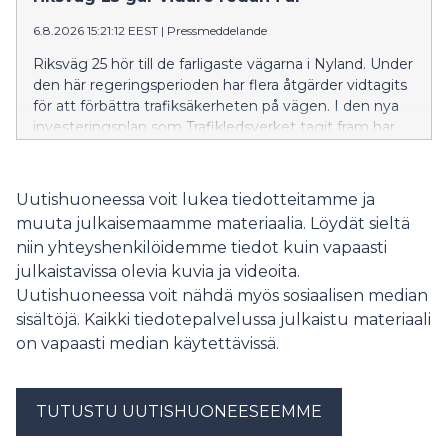
vuosien aikana TBE:tä on alkanut esiintyä myös Itä-
Uudenmaan kunnissa, vaikka tapausmäärät ovat
6.8.2026 15:21:12 EEST
|
Pressmeddelande
toistaiseksi melko vähäisiä. Viime vuonna neljä
Riksväg 25 hör till de farligaste vägarna i Nyland. Under
henkilöä kuoli Uudellamaalla TBE:n seurauksena.
den här regeringsperioden har flera åtgärder vidtagits
Monet Suomen riskialueista sijaitsevat Uudellamaalla.
för att förbättra trafiksäkerheten på vägen. I den nya
investeringsplan som Trafikledsverket tagit fram har
åtgärder längs riksväg 25 prioriterats.
Uutishuoneessa voit lukea tiedotteitamme ja
muuta julkaisemaamme materiaalia. Löydät sieltä
niin yhteyshenkilöidemme tiedot kuin vapaasti
julkaistavissa olevia kuvia ja videoita.
Uutishuoneessa voit nähdä myös sosiaalisen median
sisältöjä. Kaikki tiedotepalvelussa julkaistu materiaali
on vapaasti median käytettävissä.
TUTUSTU UUTISHUONEESEEMME