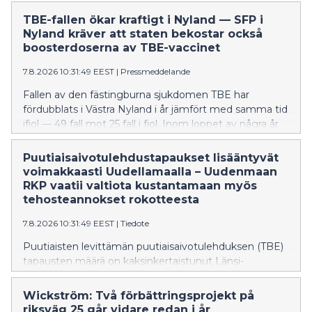
lähteneet liikennöimään Hangosta Tammisaaren,
Karjaan, Inkoon ja Siuntion kautta Kirkkonummelle
TBE-fallen ökar kraftigt i Nyland — SFP i
lähijunien aikataulujen mukaisesti. Kyse on
Nyland kräver att staten bekostar också
aamuvuorosta sekä iltapäivän paluuvuorosta
boosterdoserna av TBE-vaccinet
Helsingistä.
7.8.2026 10:31:49 EEST
|
Pressmeddelande
Fallen av den fästingburna sjukdomen TBE har
fördubblats i Västra Nyland i år jämfört med samma tid
ifjol — 49 fall mot 25 fall i fjol. Inom loppet av några år
har TBE också börjat förekomma i östnyländska
kommuner, även om det handlar om tämligen få fall
Puutiaisaivotulehdustapaukset lisääntyvät
tills vidare. Förra året dog fyra personer i Nyland av
voimakkaasti Uudellamaalla – Uudenmaan
TBE. Många av Finlands riskområden finns i Nyland.
RKP vaatii valtiota kustantamaan myös
tehosteannokset rokotteesta
7.8.2026 10:31:49 EEST
|
Tiedote
Puutiaisten levittämän puutiaisaivotulehduksen (TBE)
tapausten määrä on kaksinkertaistunut Länsi-
Uudellamaalla tänä vuonna verrattuna viime vuoden
vastaavaan ajankohtaan – tapauksia on todettu tänä
Wickström: Två förbättringsprojekt på
kesänä jo 49, kun viime vuonna niitä oli 25. Viime
riksväg 25 går vidare redan i år