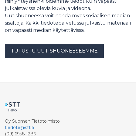
niin yhteyshenkilöidemme tiedot kuin vapaasti
julkaistavissa olevia kuvia ja videoita.
Uutishuoneessa voit nähdä myös sosiaalisen median
sisältöjä. Kaikki tiedotepalvelussa julkaistu materiaali
on vapaasti median käytettävissä.
TUTUSTU UUTISHUONEESEEMME
Oy Suomen Tietotoimisto
tiedote@stt.fi
(09) 6958 1286