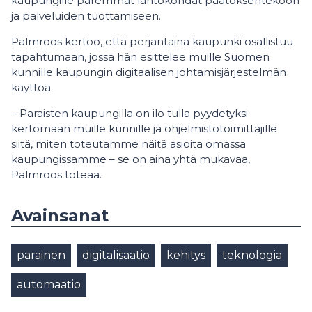
kaupungille paremmat lähtökohdat päätöksentekoon
ja palveluiden tuottamiseen.
Palmroos kertoo, että perjantaina kaupunki osallistuu
tapahtumaan, jossa hän esittelee muille Suomen
kunnille kaupungin digitaalisen johtamisjärjestelmän
käyttöä.
– Paraisten kaupungilla on ilo tulla pyydetyksi
kertomaan muille kunnille ja ohjelmistotoimittajille
siitä, miten toteutamme näitä asioita omassa
kaupungissamme – se on aina yhtä mukavaa,
Palmroos toteaa.
Avainsanat
parainen
digitalisaatio
kehitys
teknologia
automaatio