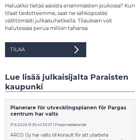
Haluatko tietää asioista ensimmäisten joukossa? Kun
tilaat tiedotteemme, saat ne sähköpostiisi
välittömästi julkaisuhetkellä. Tilauksen voit
halutessasi perua milloin tahansa.
TILAA
Lue lisää julkaisijalta Paraisten
kaupunki
Planerare för utvecklingsplanen för Pargas
centrum har valts
17.6.2026 13:35:42 EEST
|
Pressmeddelande
ARCO Oy har valts till konsult för att utarbeta