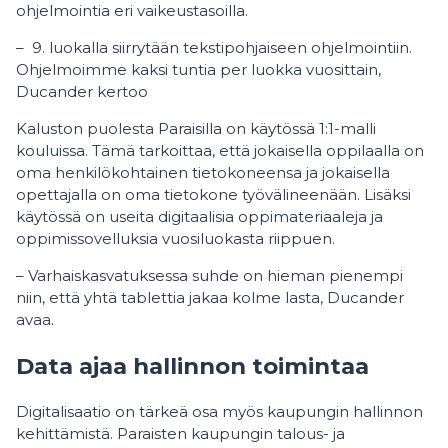
ohjelmointia eri vaikeustasoilla.
– 9. luokalla siirrytään tekstipohjaiseen ohjelmointiin.
Ohjelmoimme kaksi tuntia per luokka vuosittain,
Ducander kertoo
Kaluston puolesta Paraisilla on käytössä 1:1-malli
kouluissa. Tämä tarkoittaa, että jokaisella oppilaalla on
oma henkilökohtainen tietokoneensa ja jokaisella
opettajalla on oma tietokone työvälineenään. Lisäksi
käytössä on useita digitaalisia oppimateriaaleja ja
oppimissovelluksia vuosiluokasta riippuen.
– Varhaiskasvatuksessa suhde on hieman pienempi
niin, että yhtä tablettia jakaa kolme lasta, Ducander
avaa.
Data ajaa hallinnon toimintaa
Digitalisaatio on tärkeä osa myös kaupungin hallinnon
kehittämistä. Paraisten kaupungin talous- ja