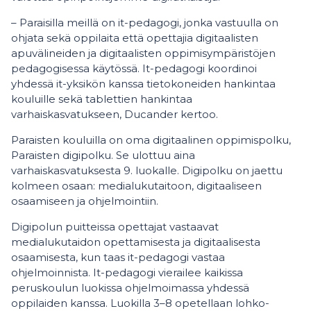
– Paraisilla meillä on it-pedagogi, jonka vastuulla on
ohjata sekä oppilaita että opettajia digitaalisten
apuvälineiden ja digitaalisten oppimisympäristöjen
pedagogisessa käytössä. It-pedagogi koordinoi
yhdessä it-yksikön kanssa tietokoneiden hankintaa
kouluille sekä tablettien hankintaa
varhaiskasvatukseen, Ducander kertoo.
Paraisten kouluilla on oma digitaalinen oppimispolku,
Paraisten digipolku. Se ulottuu aina
varhaiskasvatuksesta 9. luokalle. Digipolku on jaettu
kolmeen osaan: medialukutaitoon, digitaaliseen
osaamiseen ja ohjelmointiin.
Digipolun puitteissa opettajat vastaavat
medialukutaidon opettamisesta ja digitaalisesta
osaamisesta, kun taas it-pedagogi vastaa
ohjelmoinnista. It-pedagogi vierailee kaikissa
peruskoulun luokissa ohjelmoimassa yhdessä
oppilaiden kanssa. Luokilla 3–8 opetellaan lohko-