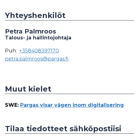
Yhteyshenkilöt
Petra Palmroos
Talous- ja hallintojohtaja
Puh:
+358408397170
petra.palmroos@pargas.fi
Muut kielet
SWE
:
Pargas visar vägen inom digitalisering
Tilaa tiedotteet sähköpostiisi