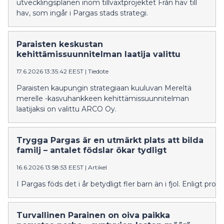
utvecklingsplanen inom tillväxtprojektet Från hav till
hav, som ingår i Pargas stads strategi.
Paraisten keskustan
kehittämissuunnitelman laatija valittu
17.6.2026 13:35:42 EEST
|
Tiedote
Paraisten kaupungin strategiaan kuuluvan Mereltä
merelle -kasvuhankkeen kehittämissuunnitelman
laatijaksi on valittu ARCO Oy.
Trygga Pargas är en utmärkt plats att bilda
familj – antalet födslar ökar tydligt
16.6.2026 13:58:53 EEST
|
Artikel
I Pargas föds det i år betydligt fler barn än i fjol. Enligt p
Turvallinen Parainen on oiva paikka