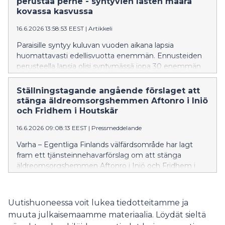
perustaa perhe - syntyvien lasten määrä
kovassa kasvussa
16.6.2026 13:58:53 EEST
|
Artikkeli
Paraisille syntyy kuluvan vuoden aikana lapsia
huomattavasti edellisvuotta enemmän. Ennusteiden
perusteella lapsia olisi syntymässä jopa 30 enemmän
kuin viime vuonna.
Ställningstagande angående förslaget att
stänga äldreomsorgshemmen Aftonro i Iniö
och Fridhem i Houtskär
16.6.2026 09:08:13 EEST
|
Pressmeddelande
Varha – Egentliga Finlands välfärdsområde har lagt
fram ett tjänsteinnehavarförslag om att stänga
äldreomsorgshemmen Aftonro i Iniö och Fridhem i
Houtskär. Pargas stad motsätter sig detta förslag
bestämt.
Uutishuoneessa voit lukea tiedotteitamme ja
muuta julkaisemaamme materiaalia. Löydät sieltä