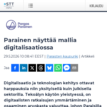
KIRJAUDU
Parainen näyttää mallia
digitalisaatiossa
29.5.2026 10:08:41 EEST
|
Paraisten kaupunki
|
Artikkeli
Jaa
Digitalisaatio ja teknologian kehitys ottavat
harppauksia niin yksityisellä kuin julkisella
sektorilla. Tekoälyn käytön yleistyessä, on
digitaalisten ratkaisujen ymmärtäminen ja
osaaminen arvokasta valuuttaa, johon Paraisilla