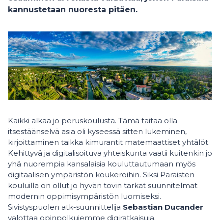
kannustetaan nuoresta pitäen.
Kaikki alkaa jo peruskoulusta. Tämä taitaa olla
itsestäänselvä asia oli kyseessä sitten lukeminen,
kirjoittaminen taikka kimurantit matemaattiset yhtälöt.
Kehittyvä ja digitalisoituva yhteiskunta vaatii kuitenkin jo
yhä nuorempia kansalaisia kouluttautumaan myös
digitaalisen ympäristön koukeroihin. Siksi Paraisten
kouluilla on ollut jo hyvän tovin tarkat suunnitelmat
modernin oppimisympäristön luomiseksi.
Sivistyspuolen atk-suunnittelija
Sebastian Ducander
valottaa opinpolkujemme digiratkaisuja.