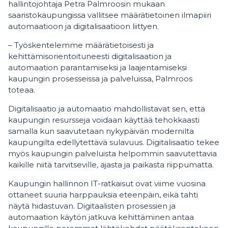
hallintojohtaja Petra Palmroosin mukaan
saaristokaupungissa vallitsee määrätietoinen ilmapiiri
automaatioon ja digitalisaatioon liittyen.
– Työskentelemme määrätietoisesti ja
kehittämisorientoituneesti digitalisaation ja
automaation parantamiseksi ja laajentamiseksi
kaupungin prosesseissa ja palveluissa, Palmroos
toteaa.
Digitalisaatio ja automaatio mahdollistavat sen, että
kaupungin resursseja voidaan käyttää tehokkaasti
samalla kun saavutetaan nykypäivän modernilta
kaupungilta edellytettävä sulavuus. Digitalisaatio tekee
myös kaupungin palveluista helpommin saavutettavia
kaikille niitä tarvitseville, ajasta ja paikasta riippumatta.
Kaupungin hallinnon IT-ratkaisut ovat viime vuosina
ottaneet suuria harppauksia eteenpäin, eikä tahti
näytä hidastuvan. Digitaalisten prosessien ja
automaation käytön jatkuva kehittäminen antaa