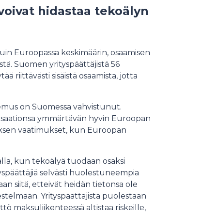
 voivat hidastaa tekoälyn
uin Euroopassa keskimäärin, osaamisen
ystä. Suomen yrityspäättäjistä 56
ä riittävästi sisäistä osaamista, jotta
temus on Suomessa vahvistunut.
ganisaationsa ymmärtävän hyvin Euroopan
öksen vaatimukset, kun Euroopan
lla, kun tekoälyä tuodaan osaksi
yspäättäjiä selvästi huolestuneempia
an siitä, etteivät heidän tietonsa ole
jestelmään. Yrityspäättäjistä puolestaan
tö maksuliikenteessä altistaa riskeille,