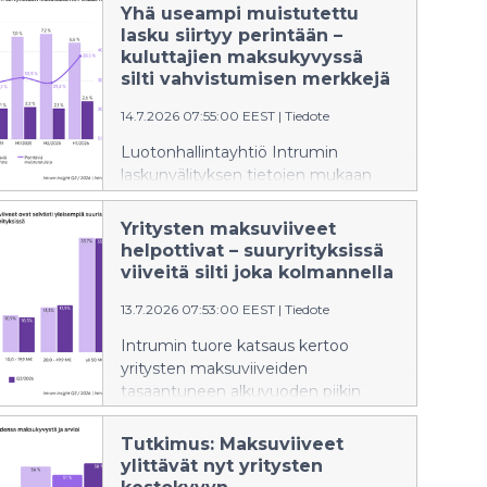
Yhä useampi muistutettu
lasku siirtyy perintään –
kuluttajien maksukyvyssä
silti vahvistumisen merkkejä
14.7.2026 07:55:00 EEST
|
Tiedote
Luotonhallintayhtiö Intrumin
laskunvälityksen tietojen mukaan
kaikista laskuista sekä
muistutetuista laskuista perintään
Yritysten maksuviiveet
siirtyvien osuudet ovat nousseet
helpottivat – suuryrityksissä
korkeimmalle tasolle viiteen
viiveitä silti joka kolmannella
vuoteen. Erityisesti muistutetuista
13.7.2026 07:53:00 EEST
|
Tiedote
laskuista perintään siirtyi aiempaa
huomattavasti suurempi osuus.
Intrumin tuore katsaus kertoo
Samalla kuluttajaperinnän tiedoissa
yritysten maksuviiveiden
näkyy kaksijakoinen kehitys:
tasaantuneen alkuvuoden piikin
perintätapausten määrät kasvoivat,
jälkeen. Maksuviiveellisten yritysten
mutta maksukyky vahvistui
osuus laski keväällä, mutta tarkempi
Tutkimus: Maksuviiveet
perintäonnistumilla mitattuna.
tutkimus osoittaa viiveiden
ylittävät nyt yritysten
painottuvan edelleen suuriin