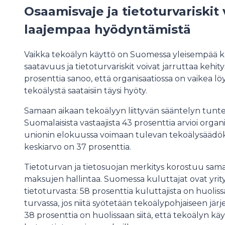
Osaamisvaje ja tietoturvariskit
laajempaa hyödyntämistä
Vaikka tekoälyn käyttö on Suomessa yleisempää k
saatavuus ja tietoturvariskit voivat jarruttaa kehit
prosenttia sanoo, että organisaatiossa on vaikea löytä
tekoälystä saataisiin täysi hyöty.
Samaan aikaan tekoälyyn liittyvän sääntelyn tun
Suomalaisista vastaajista 43 prosenttia arvioi or
unionin elokuussa voimaan tulevan tekoälysääd
keskiarvo on 37 prosenttia.
Tietoturvan ja tietosuojan merkitys korostuu sama
maksujen hallintaa. Suomessa kuluttajat ovat yrit
tietoturvasta: 58 prosenttia kuluttajista on huolissa
turvassa, jos niitä syötetään tekoälypohjaiseen jär
38 prosenttia on huolissaan siitä, että tekoälyn käyt