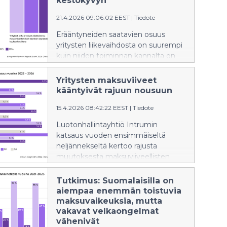
kestokyvyn
yrityksiin ja tietyille toimialoille. Myös
21.4.2026 09:06:02 EEST
|
Tiedote
konkurssien määrä pysyy korkealla.
Erääntyneiden saatavien osuus
yritysten liikevaihdosta on suurempi
kuin niiden toiminnan kannalta on
kestävää, paljastaa
luotonhallintayhtiö Intrumin tuore
Yritysten maksuviiveet
Eurooppalainen maksutaparaportti.
kääntyivät rajuun nousuun
Yrityspäättäjät arvioivat
15.4.2026 08:42:22 EEST
|
Tiedote
maksuviiveiden riskien kasvavan
sekä kertovat niiden vaikutusten
Luotonhallintayhtiö Intrumin
jarruttavan liiketoiminnan kasvua ja
katsaus vuoden ensimmäiseltä
heikentävän tuottavuutta monin
neljännekseltä kertoo rajusta
tavoin. Samaan aikaan yritysten tulisi
muutoksesta maksuviiveellisten
pitää kassavirtansa tehokkaana
yritysten määrässä.
kyetäkseen selviytymään
Maksuviiveellisten yritysten osuus
Tutkimus: Suomalaisilla on
epävakauden keskellä.
nousi jyrkästi vuoden 2025
aiempaa enemmän toistuvia
viimeiseen neljännekseen sekä
maksuvaikeuksia, mutta
vuodentakaiseen verrattuna ja on
vakavat velkaongelmat
tällä hetkellä korkeimmalla tasolla
vähenivät