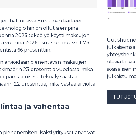
jen hallinnassa Euroopan kärkeen,
teknologioihin on ollut aiempina
vuonna 2025 tekoälyä käytti maksujen
Uutishuonee
mutta vuonna 2026 osuus on noussut 73
julkaisemaam
ntista 66 prosenttiin.
yhteyshenki
olevia kuvia
lyn arvioidaan pienentävän maksujen
sosiaalisen 
kimäärin 23 prosenttia vuodessa, mikä
julkaistu ma
roopan laajuisesti tekoäly säästää
ärin 22 prosenttia, mikä vastaa arviolta
TUTUST
lintaa ja vähentää
ienenemisen lisäksi yritykset arvioivat