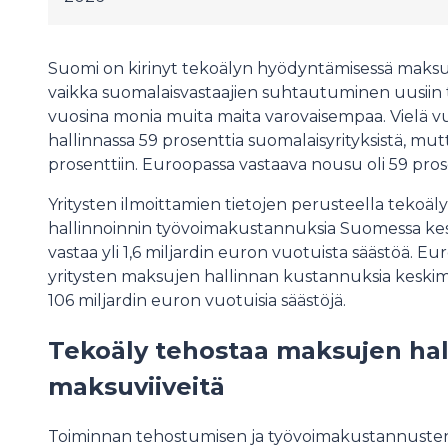
Suomi on kirinyt tekoälyn hyödyntämisessä maksu
vaikka suomalaisvastaajien suhtautuminen uusiin 
vuosina monia muita maita varovaisempaa. Vielä 
hallinnassa 59 prosenttia suomalaisyrityksistä, 
prosenttiin. Euroopassa vastaava nousu oli 59 prose
Yritysten ilmoittamien tietojen perusteella tekoä
hallinnoinnin työvoimakustannuksia Suomessa kes
vastaa yli 1,6 miljardin euron vuotuista säästöä. Eu
yritysten maksujen hallinnan kustannuksia keskimä
106 miljardin euron vuotuisia säästöjä.
Tekoäly tehostaa maksujen hal
maksuviiveitä
Toiminnan tehostumisen ja työvoimakustannusten p