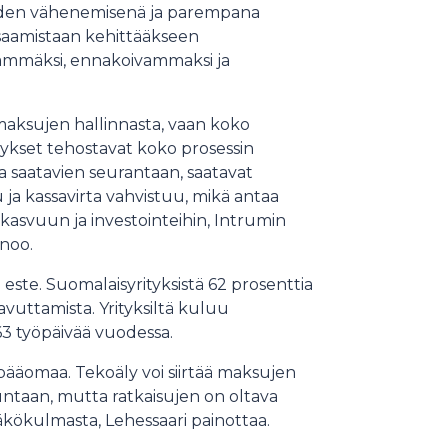
iden vähenemisenä ja parempana
saamistaan kehittääkseen
äämmäksi, ennakoivammaksi ja
 maksujen hallinnasta, vaan koko
tykset tehostavat koko prosessin
 saatavien seurantaan, saatavat
 kassavirta vahvistuu, mikä antaa
kasvuun ja investointeihin, Intrumin
noo.
este. Suomalaisyrityksistä 62 prosenttia
vuttamista. Yrityksiltä kuluu
63 työpäivää vuodessa.
öpääomaa. Tekoäly voi siirtää maksujen
untaan, mutta ratkaisujen on oltava
näkökulmasta, Lehessaari painottaa.