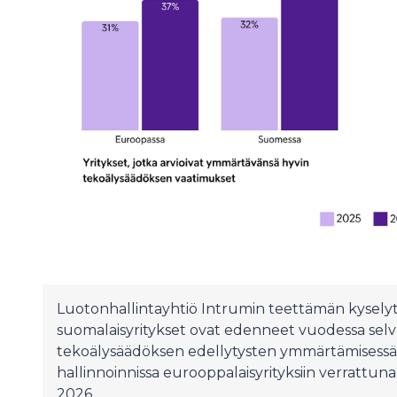
Luotonhallintayhtiö Intrumin teettämän kyse
suomalaisyritykset ovat edenneet vuodessa selv
tekoälysäädöksen edellytysten ymmärtämisessä
hallinnoinnissa eurooppalaisyrityksiin verratt
2026