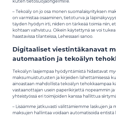
kuten tietosuojaongelmille.
– Tekoäly on jo osa monen suomalaisyrityksen mak
on varmistaa osaaminen, tietoturva ja läpinäkyvyys
täyden hyödyn irti, niiden on tärkeää toimia niin, 
kohtaan vahvistuu. Oikein käytettynä se voi tukea 
haastavissa tilanteissa, Lehessaari sanoo.
Digitaaliset viestintäkanavat m
automaation ja tekoälyn teh
Tekoälyn laajempaa hyödyntämistä hidastavat myö
maksumuistutusten ja kirjeiden lähettämisessä kulut
ainoastaan mahdollista tekoälyn tehokkaampaa käy
vastaanottajan usein paperikirjettä nopeammin ja
yhteistyössä eri toimijoiden kanssa hallittua siirtymää
– Lisäämme jatkuvasti välittämiemme laskujen ja mu
maksujen hallintaa voidaan automatisoida entistä