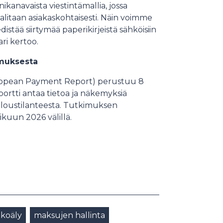
kanavaista viestintämallia, jossa
alitaan asiakaskohtaisesti. Näin voimme
istää siirtymää paperikirjeistä sähköisiin
ari kertoo.
imuksesta
uropean Payment Report) perustuu 8
ortti antaa tietoa ja näkemyksiä
taloustilanteesta. Tutkimuksen
ikuun 2026 välillä.
ekoäly
maksujen hallinta