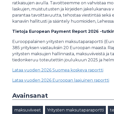
ratkaisujen avulla. Tavoitteemme on vahvistaa moni
laskujen, muistutusten ja kirjeiden jakelukanava v
parantaa tavoittavuutta, tehostaa viestintää sekä ed
kanaviin hallitusti ja sääntely huomioiden, Lehessa
Tietoja European Payment Report 2026 -tutk
Eurooppalainen yritysten maksutaparaportti (E
385 yrityksen vastauksiin 20 Euroopan maasta. Rap
yritysten maksujen hallinnasta, maksuviiveistä ja 
tiedonkeruu toteutettiin joulukuun 2025 ja helm
Lataa vuoden 2026 Suomea koskeva raportti
Lataa vuoden 2026 Euroopan laajuinen raportti
Avainsanat
maksuviiveet
Yritysten maksutaparaportti
t