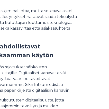
sujen hallintaa, mutta seuraava askel
. Jos yritykset haluavat saada tekoälystä
että kuluttajien luottamus teknologiaa
sekä kassavirtaa että asiakassuhteita
ahdollistavat
okkaamman käytön
s rajoitukset sähköisten
tajille. Digitaaliset kanavat eivät
ttöä, vaan ne tavoittavat
 varmemmin. Siksi Intrum edistää
 paperikirjeistä digitaalisiin kanaviin.
istutusten digitaalisuutta, jotta
 laajemmin tekoälyn ja muiden