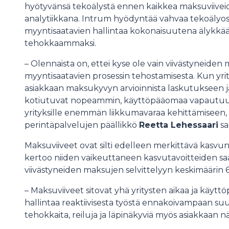
hyötyvänsä tekoälystä ennen kaikkea maksuviive
analytiikkana. Intrum hyödyntää vahvaa tekoälyo
myyntisaatavien hallintaa kokonaisuutena älykk
tehokkaammaksi.
– Olennaista on, ettei kyse ole vain viivästyneiden
myyntisaatavien prosessin tehostamisesta. Kun yri
asiakkaan maksukyvyn arvioinnista laskutukseen ja
kotiutuvat nopeammin, käyttöpääomaa vapautuu ja
yrityksille enemmän liikkumavaraa kehittämiseen, 
perintäpalvelujen päällikkö
Reetta Lehessaari
sa
Maksuviiveet ovat silti edelleen merkittävä kasvun 
kertoo niiden vaikeuttaneen kasvutavoitteiden saa
viivästyneiden maksujen selvittelyyn keskimäärin 
– Maksuviiveet sitovat yhä yritysten aikaa ja käytt
hallintaa reaktiivisesta työstä ennakoivampaan su
tehokkaita, reiluja ja läpinäkyviä myös asiakkaan 