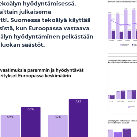
tekoälyn hyödyntämisessä,
sittain julkaisema
tti. Suomessa tekoälyä käyttää
sistä, kun Euroopassa vastaava
oälyn hyödyntäminen pelkästään
iluokan säästöt.