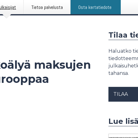
ulkaisijat
Tietoa palvelusta
Osta kertatiedote
Tilaa t
Haluatko tie
tiedotteemme
koälyä maksujen
julkaisuhetk
tahansa.
urooppaa
TILAA
Lue lis