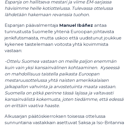
Espanja on hallitseva mestari ja viime EM-sarjassa
hävisimme heille kotiottelussa. Tulevassa ottelussa
lähdetään hakemaan revanssia tuohon.
Espanjan päävalmentaja
Manuel Ibáñez
antaa
tunnustusta Suomelle yhtenä Euroopan johtavista
jenkifutismaista, mutta uskoo että uudistunut joukkue
kykenee taistelemaan voitosta yhtä kovimmista
vastaan:
-Ottelu Suomea vastaan on meille paljon enemmän
kuin vain yksi kansainvälinen kohtaaminen. Kyseessä
on mahdollisuus taistella paikasta Euroopan
mestaruusottelussa yhtä naisten amerikkalaisen
jalkapallon vahvinta ja arvostetuinta maata vastaan.
Suomella on pitkä perinne tässä lajissa ja valtavasti
kansainvälistä kokemusta, joten tiedämme, että edessä
on erittäin vaativa haaste.
Alkusarjan päätöskierroksen toisessa ottelussa
sunnuntaina vastakkain asettuvat Saksa ja Iso-Britannia