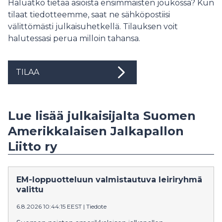
Haluatko tietää asioista ensimmäisten joukossa? Kun
tilaat tiedotteemme, saat ne sähköpostiisi
välittömästi julkaisuhetkellä. Tilauksen voit
halutessasi perua milloin tahansa.
TILAA
Lue lisää julkaisijalta Suomen
Amerikkalaisen Jalkapallon
Liitto ry
EM-loppuotteluun valmistautuva leiriryhmä
valittu
6.8.2026 10:44:15 EEST
|
Tiedote