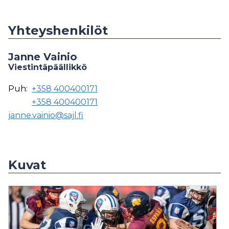
Yhteyshenkilöt
Janne Vainio
Viestintäpäällikkö
Puh:
+358 400400171
+358 400400171
janne.vainio@sajl.fi
Kuvat