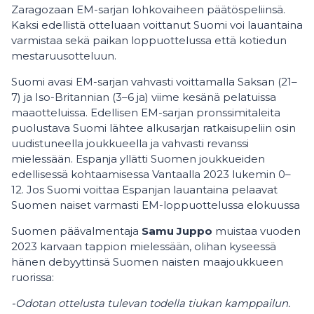
Zaragozaan EM-sarjan lohkovaiheen päätöspeliinsä.
Kaksi edellistä otteluaan voittanut Suomi voi lauantaina
varmistaa sekä paikan loppuottelussa että kotiedun
mestaruusotteluun.
Suomi avasi EM-sarjan vahvasti voittamalla Saksan (21–
7) ja Iso-Britannian (3–6 ja) viime kesänä pelatuissa
maaotteluissa. Edellisen EM-sarjan pronssimitaleita
puolustava Suomi lähtee alkusarjan ratkaisupeliin osin
uudistuneella joukkueella ja vahvasti revanssi
mielessään. Espanja yllätti Suomen joukkueiden
edellisessä kohtaamisessa Vantaalla 2023 lukemin 0–
12. Jos Suomi voittaa Espanjan lauantaina pelaavat
Suomen naiset varmasti EM-loppuottelussa elokuussa
Suomen päävalmentaja
Samu Juppo
muistaa vuoden
2023 karvaan tappion mielessään, olihan kyseessä
hänen debyyttinsä Suomen naisten maajoukkueen
ruorissa:
-Odotan ottelusta tulevan todella tiukan kamppailun.