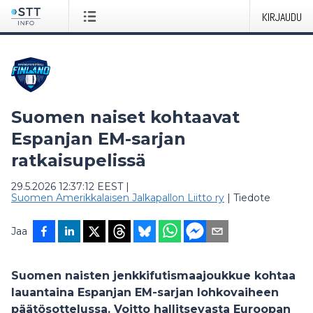
KIRJAUDU
Suomen naiset kohtaavat
Espanjan EM-sarjan
ratkaisupelissä
29.5.2026 12:37:12 EEST
|
Suomen Amerikkalaisen Jalkapallon Liitto ry
|
Tiedote
Jaa
Suomen naisten jenkkifutismaajoukkue kohtaa
lauantaina Espanjan EM-sarjan lohkovaiheen
päätösottelussa. Voitto hallitsevasta Euroopan