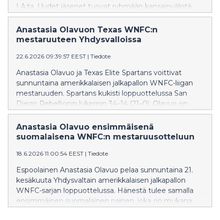
LA:ta. Uudet jäsenet tuovat ryhmään kansainvälistä
kokemusta, kansainvälisen tason yleisurheilutaustaa
sekä EM-mitalien makuun päässeitä nuoria
Anastasia Olavuon Texas WNFC:n
lippupalloilijoita. Joukkue koostuu 21 olympiapaikkaa
mestaruuteen Yhdysvalloissa
janoavasta urheilijasta.
22.6.2026 09:39:57 EEST
|
Tiedote
Anastasia Olavuo ja Texas Elite Spartans voittivat
sunnuntaina amerikkalaisen jalkapallon WNFC-liigan
mestaruuden. Spartans kukisti loppuottelussa San
Diego Rebellionin lukemin 34–14 (21–0). Olavuo on
ensimmäinen suomalainen, joka on ollut mukana
voittamassa kovatasoisen amerikkalaisen naisten
Anastasia Olavuo ensimmäisenä
WNFC-sarjan mestaruuden.
suomalaisena WNFC:n mestaruusotteluun
18.6.2026 11:00:54 EEST
|
Tiedote
Espoolainen Anastasia Olavuo pelaa sunnuntaina 21.
kesäkuuta Yhdysvaltain amerikkalaisen jalkapallon
WNFC-sarjan loppuottelussa. Hänestä tulee samalla
ensimmäinen suomalainen nainen, joka on mukana
sarjan mestaruusottelussa.