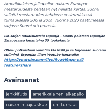
Amerikkalaisen jalkapallon naisten Euroopan
mestaruudesta pelataan nyt neljättä kertaa. Suomi
valloitti mestaruuden kahdessa ensimmäisessä
turnauksessa 2015 ja 2019. Vuonna 2023 päättyneessä
sarjassa Suomi otti pronssia.
EM-sarjan ratkaisuottelu Espanja – Suomi pelataan Espanjan
Zaragozassa lauantaina 30. toukokuuta.
Ottelu potkaistaan vauhtiin klo 18:00 ja se tarjoillaan suorana
striiminä Espanjan liiton Youtube-kanavalla:
https://youtube.com/live/9vwH9qzp-e4?
feature=share
Avainsanat
jenkkifutis
amerikkalainen jalkapallo
naisten maajoukkue
em-turnaus