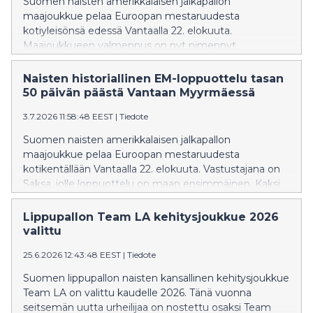
Suomen naisten amerikkalaisen jalkapallon
maajoukkue pelaa Euroopan mestaruudesta
kotiyleisönsä edessä Vantaalla 22. elokuuta.
Maajoukkueen valmennus on nyt nimennyt
leiriryhmän, joka aloittaa valmistautumisen EM-
loppuotteluun.
Naisten historiallinen EM-loppuottelu tasan
50 päivän päästä Vantaan Myyrmäessä
3.7.2026 11:58:48 EEST
|
Tiedote
Suomen naisten amerikkalaisen jalkapallon
maajoukkue pelaa Euroopan mestaruudesta
kotikentällään Vantaalla 22. elokuuta. Vastustajana on
Saksa, jolle loppuottelu on maan ensimmäinen. Kaksi
Euroopan mestaruutta aiemmin voittanut Suomi
pääsee jahtaamaan titteliä historiallisesti ensimmäistä
Lippupallon Team LA kehitysjoukkue 2026
kertaa kotikentällään.
valittu
25.6.2026 12:43:48 EEST
|
Tiedote
Suomen lippupallon naisten kansallinen kehitysjoukkue
Team LA on valittu kaudelle 2026. Tänä vuonna
seitsemän uutta urheilijaa on nostettu osaksi Team