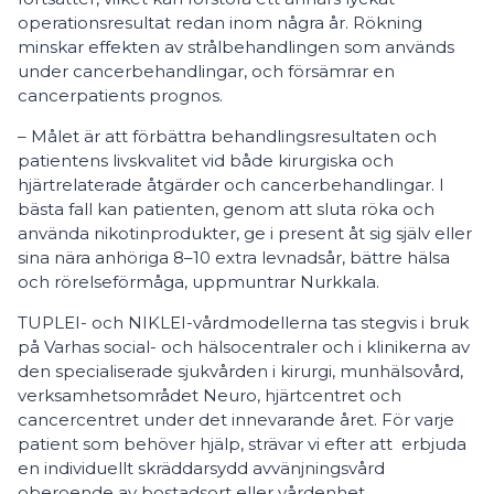
operationsresultat redan inom några år. Rökning
minskar effekten av strålbehandlingen som används
under cancerbehandlingar, och försämrar en
cancerpatients prognos.
– Målet är att förbättra behandlingsresultaten och
patientens livskvalitet vid både kirurgiska och
hjärtrelaterade åtgärder och cancerbehandlingar. I
bästa fall kan patienten, genom att sluta röka och
använda nikotinprodukter, ge i present åt sig själv eller
sina nära anhöriga 8–10 extra levnadsår, bättre hälsa
och rörelseförmåga, uppmuntrar Nurkkala.
TUPLEI- och NIKLEI-vårdmodellerna tas stegvis i bruk
på Varhas social- och hälsocentraler och i klinikerna av
den specialiserade sjukvården i kirurgi, munhälsovård,
verksamhetsområdet Neuro, hjärtcentret och
cancercentret under det innevarande året. För varje
patient som behöver hjälp, strävar vi efter att erbjuda
en individuellt skräddarsydd avvänjningsvård
oberoende av bostadsort eller vårdenhet.