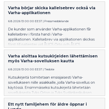
Varha börjar skicka kallelsebrev också via
Varha-applikationen
6.8.2026 13:00:00 EEST
|
Pressmeddelande
De kunder som använder Varha-applikationen får
kallelsebrev i första hand i Varha-
applikationen. Kallelsebrev via applikationen skickas
först till patienter vid ÅUCS Orto och ÅUCS
Hjärtcentret. Utifrån erfarenheterna utvidgas
verksamhetsmodellen senare också till de övriga
Varha aloittaa kutsukirjeiden lähettämisen
specialområdena inom ÅUCS-sjukhustjänster.
myös Varha-sovelluksen kautta
6.8.2026 13:00:00 EEST
|
Tiedote
Kutsukirjeitä toimitetaan ensisijaisesti Varha-
sovellukseen niille asiakkaille, joilla Varha-sovellus on
käytössä. Ensimmäiseksi kutsukirjeitä lähetetään
sovelluksesta Tyks Orton ja Tyks Sydänkeskuksen
potilaille. Kokemusten perusteella toimintamallia
laajennetaan myöhemmin myös muille Tyks-
Ett nytt familjehem för äldre öppnar i
sairaalapalveluiden erikoisaloille.