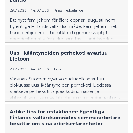
Lundo
29.7.2026 11:44:07 EEST
|
Pressmeddelande
Ett nytt familjehem för äldre öppnar i augusti inom
Egentliga Finlands välfärdsområde. Familjehemmet i
Lundo erbjuder ett hemlikt och gemenskapligt
boendealternativ för äldre som trivs i landsbygdens
lugn och ro.
Uusi ikääntyneiden perhekoti avautuu
Lietoon
29.7.2026 11:44:07 EEST
|
Tiedote
Varsinais-Suomen hyvinvointialueelle avautuu
elokuussa uusi ikääntyneiden perhekoti. Liedossa
sijaitseva perhekoti tarjoaa kodinomaisen ja
yhteisöllisen asumisvaihtoehdon maaseudun rauhasta
nauttiville ikäihmisille.
Artikeltips för redaktioner: Egentliga
Finlands välfärdsområdes sommararbetare
berättar om sina arbetserfarenheter