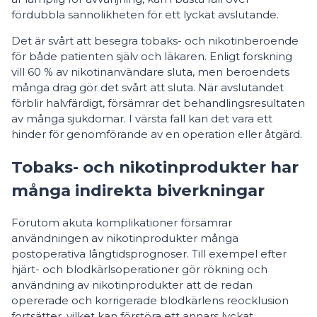
fördubbla sannolikheten för ett lyckat avslutande.
Det är svårt att besegra tobaks- och nikotinberoende
för både patienten själv och läkaren. Enligt forskning
vill 60 % av nikotinanvändare sluta, men beroendets
många drag gör det svårt att sluta. När avslutandet
förblir halvfärdigt, försämrar det behandlingsresultaten
av många sjukdomar. I värsta fall kan det vara ett
hinder för genomförande av en operation eller åtgärd.
Tobaks- och nikotinprodukter har
många indirekta biverkningar
Förutom akuta komplikationer försämrar
användningen av nikotinprodukter många
postoperativa långtidsprognoser. Till exempel efter
hjärt- och blodkärlsoperationer gör rökning och
användning av nikotinprodukter att de redan
opererade och korrigerade blodkärlens reocklusion
fortsätter, vilket kan förstöra ett annars lyckat