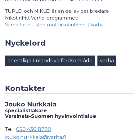
TUPLEI och NIKLEI är en del av det bredare
Nikotinfritt Varha-programmet:
Varha tar ett steg mot nikotinfrihet | Varha
Nyckelord
egentliga finlands välfärdsområde
varha
Kontakter
Jouko Nurkkala
specialistläkare
Varsinais-Suomen hyvinvointialue
Tel:
050 430 8780
jouko.nurkkala@varha.fi