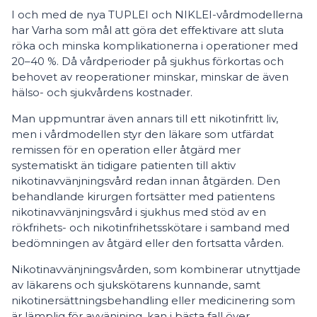
I och med de nya TUPLEI och NIKLEI-vårdmodellerna
har Varha som mål att göra det effektivare att sluta
röka och minska komplikationerna i operationer med
20–40 %. Då vårdperioder på sjukhus förkortas och
behovet av reoperationer minskar, minskar de även
hälso- och sjukvårdens kostnader.
Man uppmuntrar även annars till ett nikotinfritt liv,
men i vårdmodellen styr den läkare som utfärdat
remissen för en operation eller åtgärd mer
systematiskt än tidigare patienten till aktiv
nikotinavvänjningsvård redan innan åtgärden. Den
behandlande kirurgen fortsätter med patientens
nikotinavvänjningsvård i sjukhus med stöd av en
rökfrihets- och nikotinfrihetsskötare i samband med
bedömningen av åtgärd eller den fortsatta vården.
Nikotinavvänjningsvården, som kombinerar utnyttjade
av läkarens och sjukskötarens kunnande, samt
nikotinersättningsbehandling eller medicinering som
är lämplig för avvänjning, kan i bästa fall över