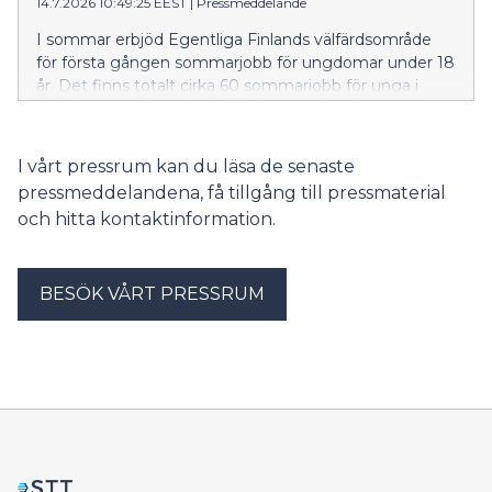
14.7.2026 10:49:25 EEST
|
Pressmeddelande
I sommar erbjöd Egentliga Finlands välfärdsområde
för första gången sommarjobb för ungdomar under 18
år. Det finns totalt cirka 60 sommarjobb för unga i
assisterande uppgifter inom boendetjänster för äldre,
anstaltsvård samt räddnings- och prehospital
akutsjukvård runt om i Egentliga Finland.
I vårt pressrum kan du läsa de senaste
pressmeddelandena, få tillgång till pressmaterial
och hitta kontaktinformation.
BESÖK VÅRT PRESSRUM