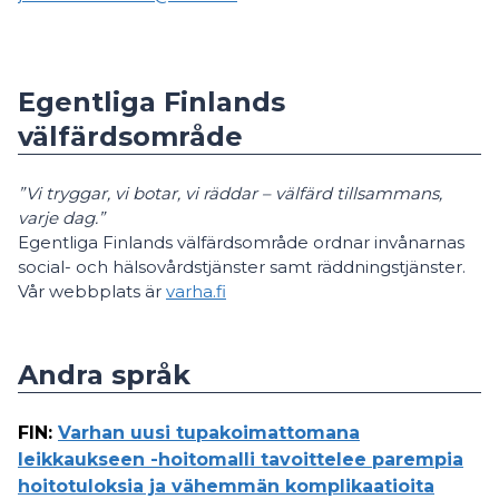
Egentliga Finlands
välfärdsområde
”Vi tryggar, vi botar, vi räddar – välfärd tillsammans,
varje dag.”
Egentliga Finlands välfärdsområde ordnar invånarnas
social- och hälsovårdstjänster samt räddningstjänster.
Vår webbplats är
varha.fi
Andra språk
FIN
:
Varhan uusi tupakoimattomana
leikkaukseen -hoitomalli tavoittelee parempia
hoitotuloksia ja vähemmän komplikaatioita