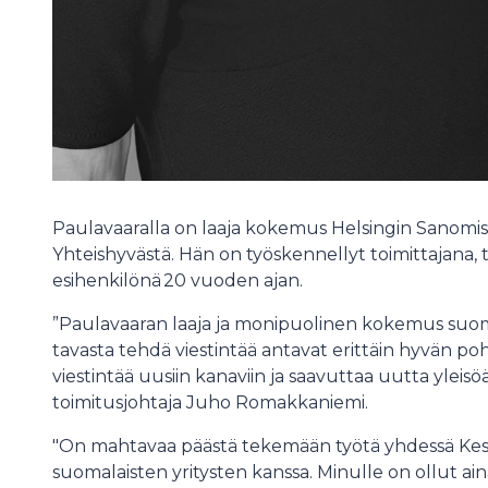
Paulavaaralla on laaja kokemus Helsingin Sanomis
Yhteishyvästä. Hän on työskennellyt toimittajana, 
esihenkilönä 20 vuoden ajan.
”Paulavaaran laaja ja monipuolinen kokemus suom
tavasta tehdä viestintää antavat erittäin hyvän 
viestintää uusiin kanaviin ja saavuttaa uutta yle
toimitusjohtaja Juho Romakkaniemi.
"On mahtavaa päästä tekemään työtä yhdessä Kes
suomalaisten yritysten kanssa. Minulle on ollut aina