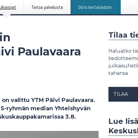
ulkaisijat
Tietoa palvelusta
Osta kertatiedote
in
Tilaa t
äivi Paulavaara
Haluatko tie
tiedotteemme
julkaisuhetk
tahansa.
TILAA
on valittu YTM Päivi Paulavaara.
n S-ryhmän median Yhteishyvän
Keskuskauppakamarissa 3.8.
Lue lisä
Keskus