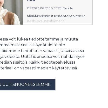
kiinnittää muuhunkin kuin hintaan.
15.7.2026 06:57:00 EEST
|
Tiedote
Erityisesti kiireessä tehdyt ratkaisut
voivat lisätä virheiden riskiä, jolloin
Markkinoinnin itsesääntelytoimielin
asentajan osaaminen ja kokemus
Keskuskauppakamarin
korostuvat.
liiketapalautakunta (LTL) on
soveltanut Kansainvälisen
kauppakamarin (ICC) päivitettyjä
ssa voit lukea tiedotteitamme ja muuta
markkinointisääntöjä syksystä 2025
me materiaalia. Löydät sieltä niin
lukien. ICC:n mukaan yleistä tai
löidemme tiedot kuin vapaasti julkaistavissa
epämääräistä ympäristöväittämää ei
 ja videoita. Uutishuoneessa voit nähdä myös
pääsääntöisesti saa käyttää ilman
täsmennystä. Myös
median sisältöjä. Kaikki tiedotepalvelussa
ympäristöväittämiä koskeva
teriaali on vapaasti median käytettävissä.
lainsäädäntö kiristyy keväällä 2027.
Keskuskauppakamarin
liiketapalautakunta on antanut
U UUTISHUONEESEEMME
kuluvan vuoden aikana tulkinta-apua
useiden yritysten
ympäristöväittämiin.