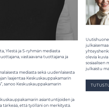
Uutishuonee
julkaisemaam
ta, Ylestä ja S-ryhmän mediasta
yhteyshenki
tuottajana, vastaavana tuottajana ja
olevia kuvia
sosiaalisen 
julkaistu ma
alaisesta mediasta sekä uudenlaisesta
pohjan laajentaa Keskuskauppakamarin
isöä”, sanoo Keskuskauppakamarin
TUTUST
kuskauppakamarin asiantuntijoiden ja
 tärkeää, että työlläni on merkitystä.