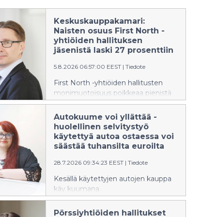
Keskuskauppakamari:
Naisten osuus First North -
yhtiöiden hallituksen
jäsenistä laski 27 prosenttiin
5.8.2026 06:57:00 EEST
|
Tiedote
First North -yhtiöiden hallitusten
monimuotoisuus poikkeaa pienistä
pörssiyhtiöistä
erityisesti hallituksen sukupuolijakauman,
Autokuume voi yllättää -
hallituksen jäsenten taustojen sekä
huolellinen selvitystyö
toimikauden keston osalta. Tiedot
käytettyä autoa ostaessa voi
selviävät Keskuskauppakamarin
säästää tuhansilta euroilta
naisjohtajakatsauksesta. First North -
28.7.2026 09:34:23 EEST
|
Tiedote
markkina on varsinaista pörssilistaa
kevyemmin säännelty
Kesällä käytettyjen autojen kauppa
markkinapaikka.
käy kuumana.
Keskuskauppakamarin hyväksymä
tavarantarkastaja (HTT) ja diplomi-
Pörssiyhtiöiden hallitukset