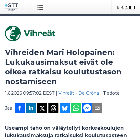
KIRJAUDU
Vihreiden Mari Holopainen:
Lukukausimaksut eivät ole
oikea ratkaisu koulutustason
nostamiseen
1.6.2026 09:57:02 EEST
|
Vihreät - De Gröna
|
Tiedote
Jaa
Useampi taho on väläytellyt korkeakoulujen
lukukausimaksuja ratkaisuksi koulutusasteen