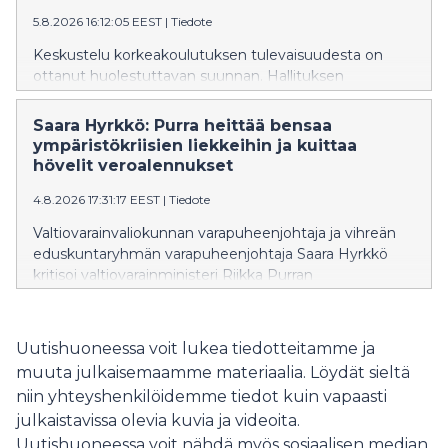
ja vesivoimalupien tarkistamiseksi.
5.8.2026 16:12:05 EEST
|
Tiedote
Keskustelu korkeakoulutuksen tulevaisuudesta on
ottanut huolestuttavan suunnan. Hallituksen
suunnittelemat muutokset eivät ole yksittäisiä teknisiä
uudistuksia, vaan ne näyttävät olevan osa kehitystä,
Saara Hyrkkö: Purra heittää bensaa
joka vie Suomea askel askeleelta pois maksuttoman
ympäristökriisien liekkeihin ja kuittaa
korkeakoulutuksen periaatteesta. Ministeri on
hövelit veroalennukset
vakuuttanut, että ensimmäinen korkeakoulututkinto
4.8.2026 17:31:17 EEST
|
Tiedote
säilyy maksuttomana vuoteen 2040 asti, samalla kun
hallitus valmistelee muutoksia, jotka mahdollistaisivat
Valtiovarainvaliokunnan varapuheenjohtaja ja vihreän
kokonaisen tutkinnon suorittamisen maksullisena
eduskuntaryhmän varapuheenjohtaja Saara Hyrkkö
avoimessa korkeakoulussa.
kritisoi valtiovarainministeri Riikka Purran
budjettiesitystä tavallisten suomalaisten huolien
sivuuttamisesta ja bensan heittämisestä
ympäristökriisien liekkeihin.
Uutishuoneessa voit lukea tiedotteitamme ja
muuta julkaisemaamme materiaalia. Löydät sieltä
niin yhteyshenkilöidemme tiedot kuin vapaasti
julkaistavissa olevia kuvia ja videoita.
Uutishuoneessa voit nähdä myös sosiaalisen median