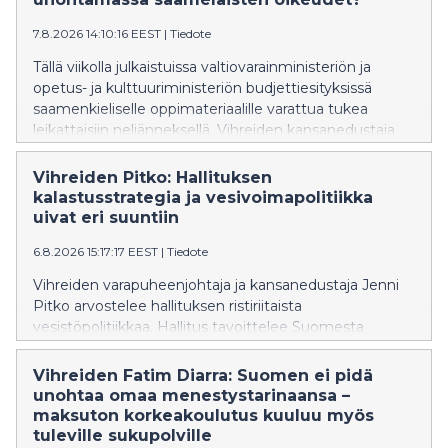
Hanna Holopainen vaatii, että hallitus ryhtyy korjaaviin
7.8.2026 14:10:16 EEST
|
Tiedote
toimenpiteisiin.
Tällä viikolla julkaistuissa valtiovarainministeriön ja
opetus- ja kulttuuriministeriön budjettiesityksissä
saamenkieliselle oppimateriaalille varattua tukea
leikattaisiin neljänneksellä. Vihreiden kansanedustaja
Inka Hopsu vaatii hallitusta kunnioittamaan ja
vahvistamaan saamelaisten oikeuksia ja perumaan
Vihreiden Pitko: Hallituksen
leikkauksen syksyn budjettiriihessä.
kalastusstrategia ja vesivoimapolitiikka
uivat eri suuntiin
6.8.2026 15:17:17 EEST
|
Tiedote
Vihreiden varapuheenjohtaja ja kansanedustaja Jenni
Pitko arvostelee hallituksen ristiriitaista
vesistöpolitiikkaa. Hallitus tavoittelee Suomesta
Euroopan johtavaa kalastusmatkailumaata, mutta
samaan aikaan sen vesilakiesitys hidastaa
Vihreiden Fatim Diarra: Suomen ei pidä
vaelluskalojen nousureittien avaamista
unohtaa omaa menestystarinaansa –
vuosikymmenillä. Pitko vaatii vesilakiin sitovaa
maksuton korkeakoulutus kuuluu myös
aikataulua vaelluskalojen nousuesteiden purkamiseksi
tuleville sukupolville