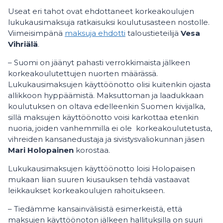
Useat eri tahot ovat ehdottaneet korkeakoulujen
lukukausimaksuja ratkaisuksi koulutusasteen nostolle.
Viimeisimpänä
maksuja ehdotti
taloustieteilijä
Vesa
Vihriälä
.
– Suomi on jäänyt pahasti verrokkimaista jälkeen
korkeakoulutettujen nuorten määrässä.
Lukukausimaksujen käyttöönotto olisi kuitenkin ojasta
allikkoon hyppäämistä. Maksuttoman ja laadukkaan
koulutuksen on oltava edelleenkin Suomen kivijalka,
sillä maksujen käyttöönotto voisi karkottaa etenkin
nuoria, joiden vanhemmilla ei ole korkeakoulutetusta,
vihreiden kansanedustaja ja sivistysvaliokunnan jäsen
Mari Holopainen
korostaa.
Lukukausimaksujen käyttöönotto loisi Holopaisen
mukaan liian suuren kiusauksen tehdä vastaavat
leikkaukset korkeakoulujen rahoitukseen.
– Tiedämme kansainvälisistä esimerkeistä, että
maksujen käyttöönoton jälkeen hallituksilla on suuri