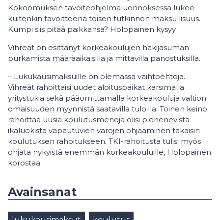
Kokoomuksen tavoiteohjelmaluonnoksessa lukee
kuitenkin tavoitteena toisen tutkinnon maksullisuus.
Kumpi siis pitää paikkansa? Holopainen kysyy.
Vihreät on esittänyt korkeakoulujen hakijasuman
purkamista määräaikaisilla ja mittavilla panostuksilla.
– Lukukausimaksuille on olemassa vaihtoehtoja.
Vihreät rahoittaisi uudet aloituspaikat karsimalla
yritystukia sekä pääomittamalla korkeakouluja valtion
omaisuuden myynnistä saatavilla tuloilla. Toinen keino
rahoittaa uusia koulutusmenoja olisi pienenevistä
ikäluokista vapautuvien varojen ohjaaminen takaisin
koulutuksen rahoitukseen. TKI-rahoitusta tulisi myös
ohjata nykyistä enemmän korkeakouluille, Holopainen
korostaa.
Avainsanat
lukukausimaksut
koulutus