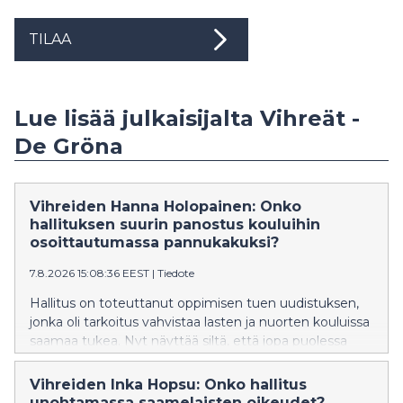
TILAA
Lue lisää julkaisijalta Vihreät -
De Gröna
Vihreiden Hanna Holopainen: Onko
hallituksen suurin panostus kouluihin
osoittautumassa pannukakuksi?
7.8.2026 15:08:36 EEST
|
Tiedote
Hallitus on toteuttanut oppimisen tuen uudistuksen,
jonka oli tarkoitus vahvistaa lasten ja nuorten kouluissa
saamaa tukea. Nyt näyttää siltä, että jopa puolessa
kunnista on vaikeuksia tarjota lasten ja nuorten
tarpeiden mukaista tukea ja osassa kuntia jopa
Vihreiden Inka Hopsu: Onko hallitus
lakkautetaan erityisluokkia. Vihreiden kansanedustaja
unohtamassa saamelaisten oikeudet?