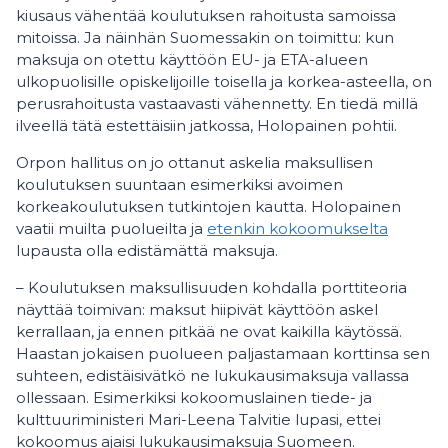
kiusaus vähentää koulutuksen rahoitusta samoissa
mitoissa. Ja näinhän Suomessakin on toimittu: kun
maksuja on otettu käyttöön EU- ja ETA-alueen
ulkopuolisille opiskelijoille toisella ja korkea-asteella, on
perusrahoitusta vastaavasti vähennetty. En tiedä millä
ilveellä tätä estettäisiin jatkossa, Holopainen pohtii.
Orpon hallitus on jo ottanut askelia maksullisen
koulutuksen suuntaan esimerkiksi avoimen
korkeakoulutuksen tutkintojen kautta. Holopainen
vaatii muilta puolueilta ja
etenkin kokoomukselta
lupausta olla edistämättä maksuja.
– Koulutuksen maksullisuuden kohdalla porttiteoria
näyttää toimivan: maksut hiipivät käyttöön askel
kerrallaan, ja ennen pitkää ne ovat kaikilla käytössä.
Haastan jokaisen puolueen paljastamaan korttinsa sen
suhteen, edistäisivätkö ne lukukausimaksuja vallassa
ollessaan. Esimerkiksi kokoomuslainen tiede- ja
kulttuuriministeri Mari-Leena Talvitie lupasi, ettei
kokoomus ajaisi lukukausimaksuja Suomeen.