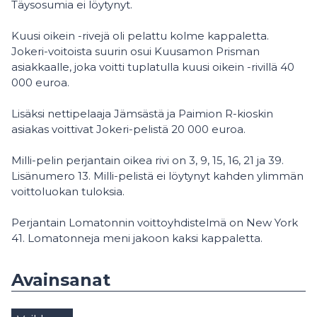
Täysosumia ei löytynyt.
Kuusi oikein -rivejä oli pelattu kolme kappaletta.
Jokeri-voitoista suurin osui Kuusamon Prisman
asiakkaalle, joka voitti tuplatulla kuusi oikein -rivillä 40
000 euroa.
Lisäksi nettipelaaja Jämsästä ja Paimion R-kioskin
asiakas voittivat Jokeri-pelistä 20 000 euroa.
Milli-pelin perjantain oikea rivi on 3, 9, 15, 16, 21 ja 39.
Lisänumero 13. Milli-pelistä ei löytynyt kahden ylimmän
voittoluokan tuloksia.
Perjantain Lomatonnin voittoyhdistelmä on New York
41. Lomatonneja meni jakoon kaksi kappaletta.
Avainsanat