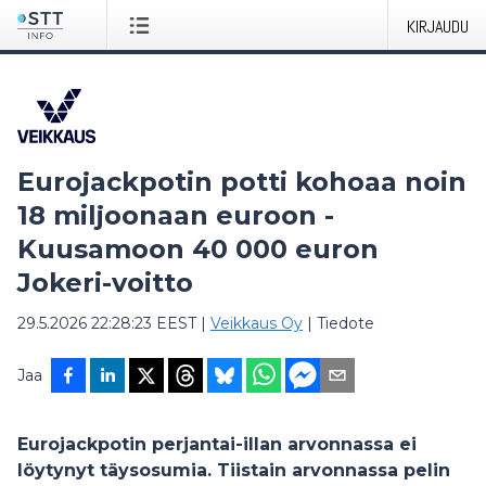
KIRJAUDU
Eurojackpotin potti kohoaa noin
18 miljoonaan euroon -
Kuusamoon 40 000 euron
Jokeri-voitto
29.5.2026 22:28:23 EEST
|
Veikkaus Oy
|
Tiedote
Jaa
Eurojackpotin perjantai-illan arvonnassa ei
löytynyt täysosumia. Tiistain arvonnassa pelin