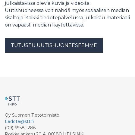
julkaistavissa olevia kuvia ja videoita.
Uutishuoneessa voit nähdä myös sosiaalisen median
sisältöjä. Kaikki tiedotepalvelussa julkaistu materiaali
on vapaasti median käytettävissä.
TUTUSTU UUTISHUONEESEEMME
Oy Suomen Tietotoimisto
tiedote@stt.fi
(09) 6958 1286
Porkkalankatu 20 A, 00180 HELSINKI