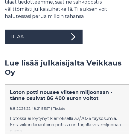
tilaat tiedotteemme, saat ne sähköpostiisi
välittömästi julkaisuhetkellä. Tilauksen voit
halutessasi perua milloin tahansa.
TILAA
Lue lisää julkaisijalta Veikkaus
Oy
Loton potti nousee viiteen miljoonaan -
tänne osuivat 86 400 euron voitot
8.8.2026 22:48:21 EEST
|
Tiedote
Lotossa ei löytynyt kierroksella 32/2026 täysosumia.
Ensi viikon lauantaina potissa on tarjolla viisi miljoonaa
euroa.