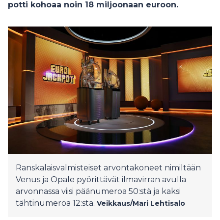
potti kohoaa noin 18 miljoonaan euroon.
Ranskalaisvalmisteiset arvontakoneet nimiltään
Venus ja Opale pyörittävät ilmavirran avulla
arvonnassa viisi päänumeroa 50:stä ja kaksi
tähtinumeroa 12:sta.
Veikkaus/Mari Lehtisalo