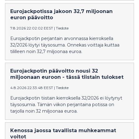
Eurojackpotissa jakoon 32,7 miljoonan
euron päävoitto
7.8.2026 22:02:02 EEST
|
Tiedote
Eurojackpotin perjantain arvonnassa kierroksella
32/2026 löytyi täysosuma. Onnekas voittaja kuittaa
tililleen noin 32,7 miljoonaa euroa.
Eurojackpotin päävoitto nousi 32
miljoonaan euroon - tässä tiistain tulokset
4.8.2026 22:33:48 EEST
|
Tiedote
Eurojackpotin tiistain kierroksella 32/2026 ei löytynyt
täysosumia. Tämän viikon perjantaina potissa on
tarjolla noin 32 miljoonaa euroa.
Kenossa jaossa tavallista muhkeammat
voitot