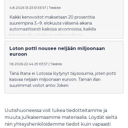
4.8.2026 13:23:51 EEST
|
Tiedote
Kaikki kenovoitot maksetaan 20 prosenttia
suurempina 3.–9. elokuuta välisenä aikana
automaattisesti kaikissa arvonnoissa, kaikilla
kenotasoilla ja kaikissa pelimuodoissa.
Loton potti nousee neljään miljoonaan
euroon
1.8.2026 22:44:29 EEST
|
Tiedote
Tänä iltana ei Lotossa löytynyt täysosumia, joten potti
kasvaa neljään miljoonaan euroon. Tämän illan
suurimmat voitot antoi Jokeri.
Uutishuoneessa voit lukea tiedotteitamme ja
muuta julkaisemaamme materiaalia. Löydät sieltä
niin yhteyshenkilöidemme tiedot kuin vapaasti