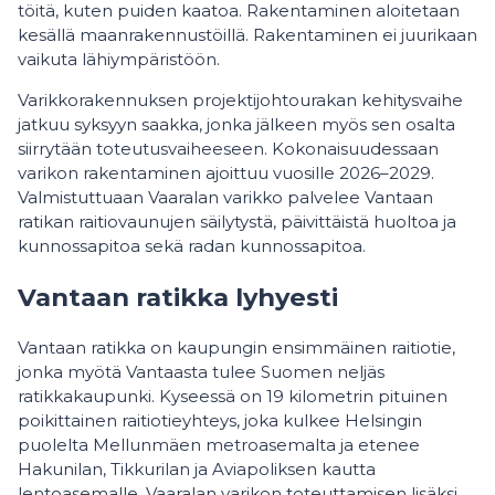
töitä, kuten puiden kaatoa. Rakentaminen aloitetaan
kesällä maanrakennustöillä. Rakentaminen ei juurikaan
vaikuta lähiympäristöön.
Varikkorakennuksen projektijohtourakan kehitysvaihe
jatkuu syksyyn saakka, jonka jälkeen myös sen osalta
siirrytään toteutusvaiheeseen. Kokonaisuudessaan
varikon rakentaminen ajoittuu vuosille 2026–2029.
Valmistuttuaan Vaaralan varikko palvelee Vantaan
ratikan raitiovaunujen säilytystä, päivittäistä huoltoa ja
kunnossapitoa sekä radan kunnossapitoa.
Vantaan ratikka lyhyesti
Vantaan ratikka on kaupungin ensimmäinen raitiotie,
jonka myötä Vantaasta tulee Suomen neljäs
ratikkakaupunki. Kyseessä on 19 kilometrin pituinen
poikittainen raitiotieyhteys, joka kulkee Helsingin
puolelta Mellunmäen metroasemalta ja etenee
Hakunilan, Tikkurilan ja Aviapoliksen kautta
lentoasemalle. Vaaralan varikon toteuttamisen lisäksi