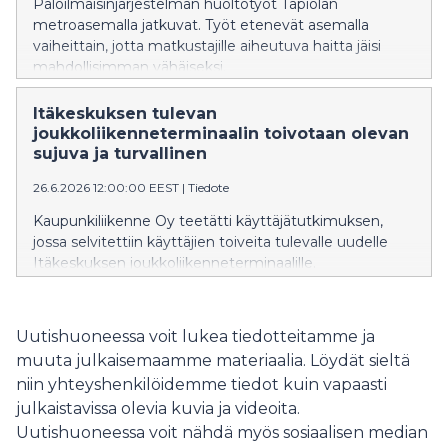
Paloilmaisinjärjestelmän huoltotyöt Tapiolan
metroasemalla jatkuvat. Työt etenevät asemalla
vaiheittain, jotta matkustajille aiheutuva haitta jäisi
mahdollisimman vähäiseksi.
Itäkeskuksen tulevan
joukkoliikenneterminaalin toivotaan olevan
sujuva ja turvallinen
26.6.2026 12:00:00 EEST
|
Tiedote
Kaupunkiliikenne Oy teetätti käyttäjätutkimuksen,
jossa selvitettiin käyttäjien toiveita tulevalle uudelle
Itäkeskuksen joukkoliikenneterminaalille.
Syksyllä käynnistyy arkkitehtuurikilpailu Itäkeskuksen
joukkoliikenneterminaalin suunnittelusta.
Uutishuoneessa voit lukea tiedotteitamme ja
muuta julkaisemaamme materiaalia. Löydät sieltä
niin yhteyshenkilöidemme tiedot kuin vapaasti
julkaistavissa olevia kuvia ja videoita.
Uutishuoneessa voit nähdä myös sosiaalisen median