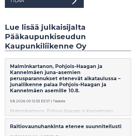
TILAA
Lue lisää julkaisijalta
Pääkaupunkiseudun
Kaupunkiliikenne Oy
Malminkartanon, Pohjois-Haagan ja
Kannelmäen juna-asemien
perusparannukset etenevät aikataulussa –
junaliikenne palaa Pohjois-Haagan ja
Kannelmäen asemille 10.8.
5.8.2026 09:12:53 EEST
|
Tiedote
Malminkartanon, Pohjois-Haagan ja Kannelmäen
asemien perusparannukset ovat edenneet
suunnitelmien mukaan. Junaliikenne palaa Pohjois-
Raitiovaunuhankinta etenee suunnitellusti
Haagan ja Kannelmäen asemille maanantaina 10.8.