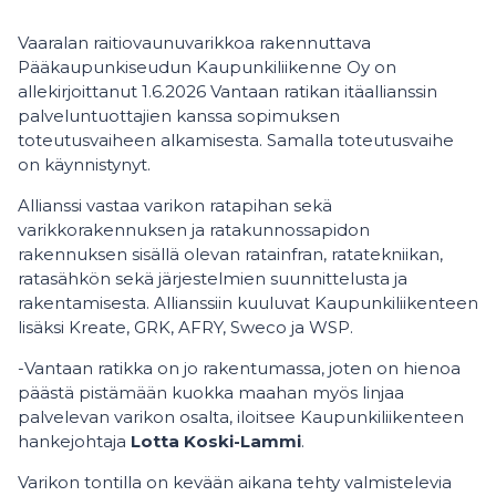
Vaaralan raitiovaunuvarikkoa rakennuttava
Pääkaupunkiseudun Kaupunkiliikenne Oy on
allekirjoittanut 1.6.2026 Vantaan ratikan itäallianssin
palveluntuottajien kanssa sopimuksen
toteutusvaiheen alkamisesta. Samalla toteutusvaihe
on käynnistynyt.
Allianssi vastaa varikon ratapihan sekä
varikkorakennuksen ja ratakunnossapidon
rakennuksen sisällä olevan ratainfran, ratatekniikan,
ratasähkön sekä järjestelmien suunnittelusta ja
rakentamisesta. Allianssiin kuuluvat Kaupunkiliikenteen
lisäksi Kreate, GRK, AFRY, Sweco ja WSP.
-Vantaan ratikka on jo rakentumassa, joten on hienoa
päästä pistämään kuokka maahan myös linjaa
palvelevan varikon osalta, iloitsee Kaupunkiliikenteen
hankejohtaja
Lotta Koski-Lammi
.
Varikon tontilla on kevään aikana tehty valmistelevia