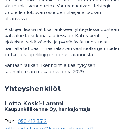
Kaupunkiliikenne toimii Vantaan ratikan Helsingin
puolelle ulottuvan osuuden tilaajana itäosan
allianssissa.
Kiskojen lisäksi ratikkahankkeen yhteydessä uusitaan
katualueita kokonaisuudessaan. Katurakenteet,
ajokaistat sekä kävely- ja pyöräväylät uudistuvat.
Samalla tehdään maanalaisten vesihuollon ja muiden
putki- ja kaapelilinjojen perusparannusta.
Vantaan ratikan liikennöinti alkaa nykyisen
suunnitelman mukaan vuonna 2029.
Yhteyshenkilöt
Lotta Koski-Lammi
Kaupunkiliikenne Oy, hankejohtaja
Puh:
050 412 3312
lotta.koski-lammi@kaupunkiliikenne.fi