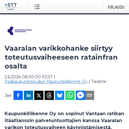
KIRJAUDU
Vaaralan varikkohanke siirtyy
toteutusvaiheeseen ratainfran
osalta
2.6.2026 08:00:00 EEST
|
Pääkaupunkiseudun Kaupunkiliikenne Oy
|
Tiedote
Jaa
Kaupunkiliikenne Oy on sopinut Vantaan ratikan
itäallianssin palveluntuottajien kanssa Vaaralan
varikon toteutusvaiheen käynnistämisestä.