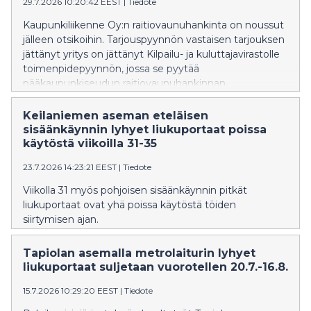
Malminkartanon asema aukeaa 7.9.2026.
29.7.2026 10:20:42 EEST
|
Tiedote
Kaupunkiliikenne Oy:n raitiovaunuhankinta on noussut
jälleen otsikoihin. Tarjouspyynnön vastaisen tarjouksen
jättänyt yritys on jättänyt Kilpailu- ja kuluttajavirastolle
toimenpidepyynnön, jossa se pyytää
pääkaupunkiseudun raitiovaunuhankinnan
keskeyttämistä ja tarjouskilpailun järjestämistä
uudelleen.
Keilaniemen aseman eteläisen
sisäänkäynnin lyhyet liukuportaat poissa
käytöstä viikoilla 31-35
23.7.2026 14:23:21 EEST
|
Tiedote
Viikolla 31 myös pohjoisen sisäänkäynnin pitkät
liukuportaat ovat yhä poissa käytöstä töiden
siirtymisen ajan.
Tapiolan asemalla metrolaiturin lyhyet
liukuportaat suljetaan vuorotellen 20.7.-16.8.
15.7.2026 10:29:20 EEST
|
Tiedote