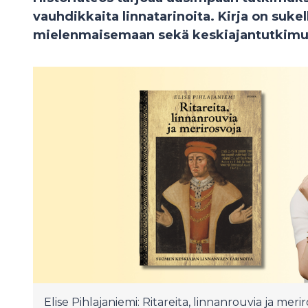
vauhdikkaita linnatarinoita. Kirja on suke
mielenmaisemaan sekä keskiajantutkimuk
Elise Pihlajaniemi: Ritareita, linnanrouvia ja meri