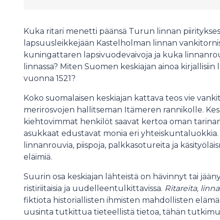
Kuka ritari menetti päänsä Turun linnan piiritykses
lapsuusleikkejään Kastelholman linnan vankitornis
kuningattaren lapsivuodevaivoja ja kuka linnanrou
linnassa? Miten Suomen keskiajan ainoa kirjallisiin l
vuonna 1521?
Koko suomalaisen keskiajan kattava teos vie vankit
merirosvojen hallitseman Itämeren rannikolle. Kesk
kiehtovimmat henkilöt saavat kertoa oman tarina
asukkaat edustavat monia eri yhteiskuntaluokkia. 
linnanrouvia, piispoja, palkkasotureita ja käsityöläi
eläimiä.
Suurin osa keskiajan lähteistä on hävinnyt tai jääny
ristiriitaisia ja uudelleentulkittavissa.
Ritareita, linn
fiktiota historiallisten ihmisten mahdollisten eläm
uusinta tutkittua tieteellistä tietoa, tähän tutki