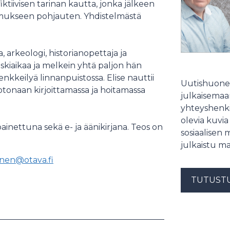
fiktiivisen tarinan kautta, jonka jälkeen
kimukseen pohjauten. Yhdistelmästä
lija, arkeologi, historianopettaja ja
keskiaikaa ja melkein yhtä paljon hän
nkkeilyä linnanpuistossa. Elise nauttii
Uutishuonee
otonaan kirjoittamassa ja hoitamassa
julkaisemaam
yhteyshenki
olevia kuvia
 painettuna sekä e- ja äänikirjana. Teos on
sosiaalisen 
julkaistu ma
nen@otava.fi
TUTUST