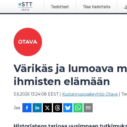
Tiedotteet
Tilaa tiedotteita
J
Värikäs ja lumoava m
ihmisten elämään
3.6.2026 13:24:08 EEST
|
Kustannusosakeyhtiö Otava
|
Ti
Jaa
Historiateos tarjoaa uusimpaan tutkimuk