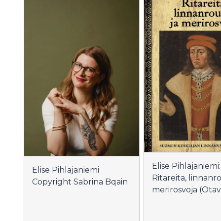
Elise Pihlajaniemi:
Elise Pihlajaniemi
Ritareita, linnanro
Copyright Sabrina Bqain
merirosvoja (Otav