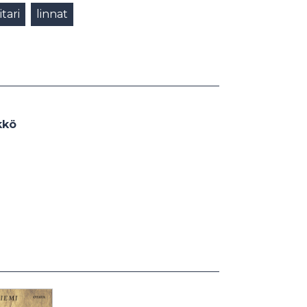
itari
linnat
kkö