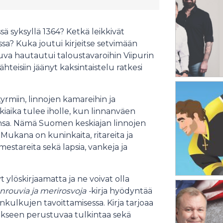
sä syksyllä 1364? Ketkä leikkivät
sa? Kuka joutui kirjeitse setvimään
va hautautui taloustavaroihin Viipurin
ähteisiin jäänyt kaksintaistelu ratkesi
yrmiin, linnojen kamareihin ja
iaika tulee iholle, kun linnanväen
nsa. Nämä Suomen keskiajan linnojen
Mukana on kuninkaita, ritareita ja
smestareita sekä lapsia, vankeja ja
t ylöskirjaamatta ja ne voivat olla
anrouvia ja merirosvoja -
kirja hyödyntää
änkulkujen tavoittamisessa. Kirja tarjoaa
mukseen perustuvaa tulkintaa sekä