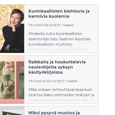
Kuninkaallisten kiehtovia ja
karmivia kuolemia
7.8.2026 11:36:13 EEST
|
Tiedote
Mediasta tuttu kuninkaallisten
asiantuntija Satu Jaatinen kirjoittaa
kuninkaallisten murhista,
teloituksista ja oudoista murhista.
Teos on vetävää True Crimea ja
asiantuntevaa historiankirjoitusta
Raikkaita ja houkuttelevia
samaan aikaan.
neuleohjeita syksyn
käsityökirjoissa
7.8.2026 10:00:00 EEST
|
Tiedote
Mikä onkaan rentouttavampaa kuin
istahtaa illaksi pehmeiden lankojen ja
mukavan käsityön pariin? Samalla voi
luoda uuden ja kauniin vaatteen ja
asusteen, josta voi tulla lempineule
Miksi pysyvä muutos ja