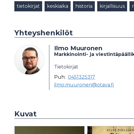
tietokirjat
keskiaika
historia
kirjallisuus
r
Yhteyshenkilöt
Ilmo Muuronen
Markkinointi- ja viestintäpäälli
Tietokirjat
Puh:
0451325317
ilmo.muuronen@otava.fi
Kuvat