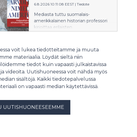
6.8.2026 10:11:08 EEST
|
Tiedote
käynnistyy elokuussa
teoksella Game Changer –
Mediasta tuttu suomalais-
Käänteentekijä.
amerikkalainen historian professori
kirjoittaa erilaisten
maailmankatsomusten
Yhdysvalloista.
ssa voit lukea tiedotteitamme ja muuta
me materiaalia. Löydät sieltä niin
löidemme tiedot kuin vapaasti julkaistavissa
 ja videoita. Uutishuoneessa voit nähdä myös
median sisältöjä. Kaikki tiedotepalvelussa
teriaali on vapaasti median käytettävissä.
U UUTISHUONEESEEMME