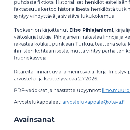
puhdasta fiktiota. Historialliset henkilöt esitellään 
faktaosuus kertoo historiallisesta henkilöstä tut
syntyy viihdyttävä ja sivistävä lukukokemus.
Teoksen on kirjoittanut
Elise Pihlajaniemi
, kirjai
väitöskirjatutkija. Pihlajaniemi rakastaa linnoja ja 
rakastaa kotikaupunkiaan Turkua, teatteria sekä le
ihmisten kohtaamisesta, mutta viihtyy parhaiten k
huonekasveja.
Ritareita, linnarouvia ja merirosvoja -kirja ilmestyy
arvostelu- ja käsittelyvapaa 2.7.2026.
PDF-vedokset ja haastattelupyynnöt:
ilmo.muuro
Arvostelukappaleet:
arvostelukappale@otava.fi
Avainsanat