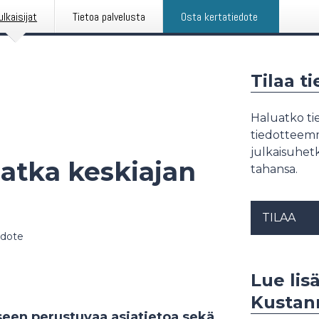
ulkaisijat
Tietoa palvelusta
Osta kertatiedote
Tilaa t
Haluatko tie
tiedotteemme
julkaisuhetk
atka keskiajan
tahansa.
TILAA
edote
Lue lisä
Kustan
seen perustuvaa asiatietoa sekä