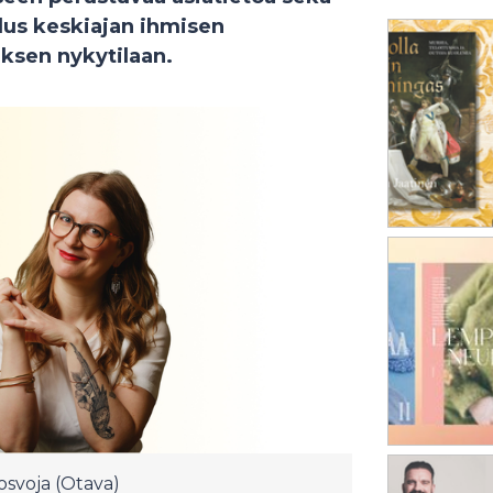
llus keskiajan ihmisen
sen nykytilaan.
rosvoja (Otava)