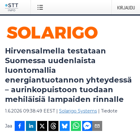
KIRJAUDU
Hirvensalmella testataan
Suomessa uudenlaista
luontomallia
energiantuotannon yhteydessä
– aurinkopuistoon tuodaan
mehiläisiä lampaiden rinnalle
1.6.2026 09:38:49 EEST
|
Solarigo Systems
|
Tiedote
Jaa