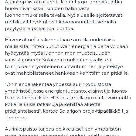
Aurinkopuiston alueella laiduntaa jo lampaita, jotka
huolehtivat kasvillisuuden hallinnasta
luonnonmukaisella tavalla. Nyt alueelle sijoitettavat
mehiläiset täydentävät kokonaisuutta tukemalla
pölytystä ja paikallista luontoa.
Hirvensalmella rakennetaan samalla uudenlaista
mallia siitä, miten uusiutuvan energian alueita voidaan
hyödyntää myös luonnon monimuotoisuuden
vahvistamiseen. Solarigon mukaan paikallisten
toimijoiden myönteinen suhtautuminen ja yhteistyö
ovat mahdollistaneet hankkeen kehittämisen pitkälle.
“On hienoa rakentaa yhdessä aurinkopuistosta
ympäristöä, jossa energiantuotanto, eläimet ja luonto
toimivat rinnakkain. Hirvensalmella on ollut avoimuutta
kokeilla uusia ratkaisuja ja kehittää aluetta
pitkäjänteisesti”, kertoo Solarigon projektipäällikkö Ilja
Timonen.
Aurinkopuisto tarjoaa poikkeuksellisen ympäristön
myös luonnon monimuotoisuuden kehittämiseen.