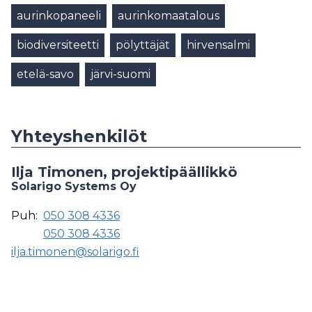
aurinkopaneeli
aurinkomaatalous
biodiversiteetti
pölyttäjät
hirvensalmi
etelä-savo
järvi-suomi
Yhteyshenkilöt
Ilja Timonen, projektipäällikkö
Solarigo Systems Oy
Puh:
050 308 4336
050 308 4336
ilja.timonen@solarigo.fi