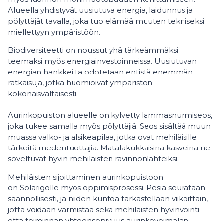
Alueella yhdistyvät uusiutuva energia, laidunnus ja
pölyttäjät tavalla, joka tuo elämää muuten tekniseksi
miellettyyn ympäristöön.
Biodiversiteetti on noussut yhä tärkeämmäksi
teemaksi myös energiainvestoinneissa. Uusiutuvan
energian hankkeilta odotetaan entistä enemmän
ratkaisuja, jotka huomioivat ympäristön
kokonaisvaltaisesti.
Aurinkopuiston alueelle on kylvetty lammasnurmiseos,
joka tukee samalla myös pölyttäjiä. Seos sisältää muun
muassa valko- ja alsikeapilaa, jotka ovat mehiläisille
tärkeitä medentuottajia. Matalakukkaisina kasveina ne
soveltuvat hyvin mehiläisten ravinnonlähteiksi.
Mehiläisten sijoittaminen aurinkopuistoon
on Solarigolle myös oppimisprosessi. Pesiä seurataan
säännöllisesti, ja niiden kuntoa tarkastellaan viikoittain,
jotta voidaan varmistaa sekä mehiläisten hyvinvointi
että toiminnan yhteensopivuus aurinkovoimalan