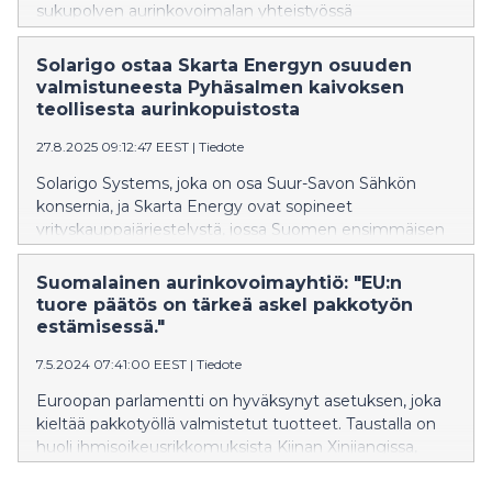
sukupolven aurinkovoimalan yhteistyössä
aurinkovoimatoimijan Solarigo Systems Oy:n kanssa.
Kyseessä on Suomessa poikkeuksellinen hanke:
Solarigo ostaa Skarta Energyn osuuden
valmistuessaan voimalasta tulee suurin
valmistuneesta Pyhäsalmen kaivoksen
yrityskiinteistön käyttöön toteutettu aurinkovoimala,
teollisesta aurinkopuistosta
jossa paneelit seuraavat aktiivisesti auringon liikettä.
27.8.2025 09:12:47 EEST
|
Tiedote
Solarigo Systems, joka on osa Suur-Savon Sähkön
konsernia, ja Skarta Energy ovat sopineet
yrityskauppajärjestelystä, jossa Suomen ensimmäisen
kaivosalueen aurinkopuiston, Pyhäsalmen kaivoksen
Callio- aurinkopuiston, omistus siirtyy kokonaan
Suomalainen aurinkovoimayhtiö: "EU:n
Solarigo Systemsille. Callio -aurinkopuisto on Solarigo
tuore päätös on tärkeä askel pakkotyön
Systemsin, Skarta Energyn, Pyhäjärven kaupungin ja
estämisessä."
Pyhäsalmen kaivoksen yhteishanke, joka toteutettiin
7.5.2024 07:41:00 EEST
|
Tiedote
Pyhäsalmen kaivoksen käytöstä poistetulle ja
täytetylle rikastushiekka-altaalle. Callio -aurinkopuiston
Euroopan parlamentti on hyväksynyt asetuksen, joka
kaupallinen sähköntuotanto käynnistyi kesäkuussa
kieltää pakkotyöllä valmistetut tuotteet. Taustalla on
2025.
huoli ihmisoikeusrikkomuksista Kiinan Xinjiangissa,
johon valtaosalla maailman aurinkopaneelituotannosta