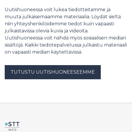
on riski olla kytköksissä. Suomalainen
aurinkovoimayhtiö Solarigo Systems Oy, joka on yksi
Uutishuoneessa voit lukea tiedotteitamme ja
Suomen suurimmista aurinkopaneelien asentajista,
muuta julkaisemaamme materiaalia. Löydät sieltä
pitää tuoretta asetusta merkittävänä edistysaskeleena
niin yhteyshenkilöidemme tiedot kuin vapaasti
alalle. Yritys on jo tiukentanut oman toimitusketjunsa
julkaistavissa olevia kuvia ja videoita.
valvontaa.
Uutishuoneessa voit nähdä myös sosiaalisen median
sisältöjä. Kaikki tiedotepalvelussa julkaistu materiaali
on vapaasti median käytettävissä.
TUTUSTU UUTISHUONEESEEMME