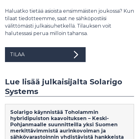
Haluatko tietää asioista ensimmäisten joukossa? Kun
tilaat tiedotteemme, saat ne sähköpostiisi
välittömästi julkaisuhetkellä. Tilauksen voit
halutessasi perua milloin tahansa.
TILAA
Lue lisää julkaisijalta Solarigo
Systems
Solarigo käynnistää Toholammin
hybridipuiston kaavoituksen – Keski-
Pohjanmaalle suunnitteilla yksi Suomen
merkittävimmistä aurinkovoiman ja
sähkövarastoinnin yhdistävistä hankkeista