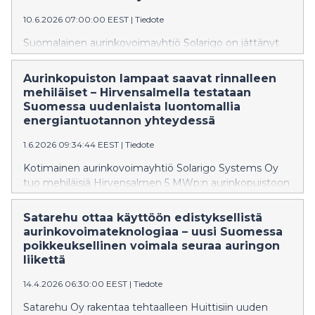
10.6.2026 07:00:00 EEST
|
Tiedote
Suomalainen aurinkovoimayhtiö Solarigo on jättänyt
kaava-aloitteen Toholammin hybridipuiston
kaavoittamiseksi. Noin 250 megawatin hanke yhdistää
Aurinkopuiston lampaat saavat rinnalleen
aurinkovoiman ja sähkövaraston (battery energy
mehiläiset – Hirvensalmella testataan
storage system, BESS), ja sen tavoitteena on vahvistaa
Suomessa uudenlaista luontomallia
alueen asemaa puhtaan energiantuotannon
energiantuotannon yhteydessä
keskittymänä.
1.6.2026 09:34:44 EEST
|
Tiedote
Kotimainen aurinkovoimayhtiö Solarigo Systems Oy
tuo mehiläisiä Hirvensalmen 5 MWp:n aurinkopuistoon
osana alueen biodiversiteetin
kehittämistä. Aurinkopuisto otettiin tuotantokäyttöön
Satarehu ottaa käyttöön edistyksellistä
kesällä 2024, ja sen alueella on jo pilotoitu
aurinkovoimateknologiaa – uusi Suomessa
aurinkomaataloutta yhteistyössä paikallisen lampurin
poikkeuksellinen voimala seuraa auringon
kanssa. Nyt aurinkopuiston yhteyteen rakennetaan
liikettä
myös pölyttäjille sopivaa ympäristöä.
14.4.2026 06:30:00 EEST
|
Tiedote
Satarehu Oy rakentaa tehtaalleen Huittisiin uuden