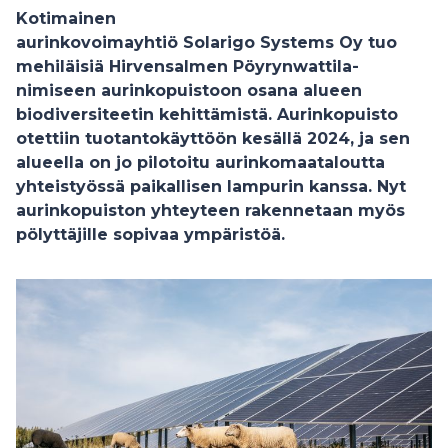
Kotimainen
aurinkovoimayhtiö Solarigo Systems Oy tuo
mehiläisiä Hirvensalmen Pöyrynwattila-
nimiseen aurinkopuistoon osana alueen
biodiversiteetin kehittämistä. Aurinkopuisto
otettiin tuotantokäyttöön kesällä 2024, ja sen
alueella on jo pilotoitu aurinkomaataloutta
yhteistyössä paikallisen lampurin kanssa. Nyt
aurinkopuiston yhteyteen rakennetaan myös
pölyttäjille sopivaa ympäristöä.