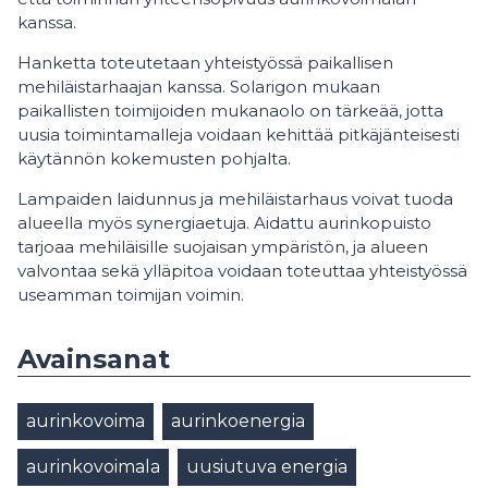
kanssa.
Hanketta toteutetaan yhteistyössä paikallisen
mehiläistarhaajan kanssa. Solarigon mukaan
paikallisten toimijoiden mukanaolo on tärkeää, jotta
uusia toimintamalleja voidaan kehittää pitkäjänteisesti
käytännön kokemusten pohjalta.
Lampaiden laidunnus ja mehiläistarhaus voivat tuoda
alueella myös synergiaetuja. Aidattu aurinkopuisto
tarjoaa mehiläisille suojaisan ympäristön, ja alueen
valvontaa sekä ylläpitoa voidaan toteuttaa yhteistyössä
useamman toimijan voimin.
Avainsanat
aurinkovoima
aurinkoenergia
aurinkovoimala
uusiutuva energia