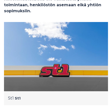
toimintaan, henkilöstön asemaan eikä yhtiön
sopimuksiin.
St1
St1