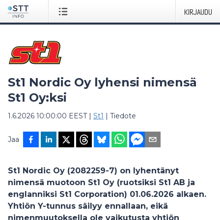
KIRJAUDU
St1 Nordic Oy lyhensi nimensä
St1 Oy:ksi
1.6.2026 10:00:00 EEST
|
St1
|
Tiedote
Jaa
St1 Nordic Oy (2082259-7) on lyhentänyt
nimensä muotoon St1 Oy (ruotsiksi St1 AB ja
englanniksi St1 Corporation) 01.06.2026 alkaen.
Yhtiön Y-tunnus säilyy ennallaan, eikä
nimenmuutoksella ole vaikutusta yhtiön