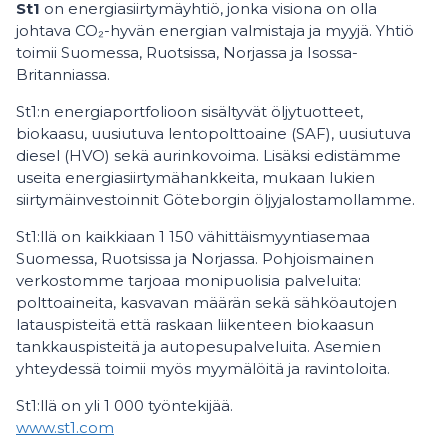
St1
on energiasiirtymäyhtiö, jonka visiona on olla
johtava CO₂-hyvän energian valmistaja ja myyjä. Yhtiö
toimii Suomessa, Ruotsissa, Norjassa ja Isossa-
Britanniassa.
St1:n energiaportfolioon sisältyvät öljytuotteet,
biokaasu, uusiutuva lentopolttoaine (SAF), uusiutuva
diesel (HVO) sekä aurinkovoima. Lisäksi edistämme
useita energiasiirtymähankkeita, mukaan lukien
siirtymäinvestoinnit Göteborgin öljyjalostamollamme.
St1:llä on kaikkiaan 1 150 vähittäismyyntiasemaa
Suomessa, Ruotsissa ja Norjassa. Pohjoismainen
verkostomme tarjoaa monipuolisia palveluita:
polttoaineita, kasvavan määrän sekä sähköautojen
latauspisteitä että raskaan liikenteen biokaasun
tankkauspisteitä ja autopesupalveluita. Asemien
yhteydessä toimii myös myymälöitä ja ravintoloita.
St1:llä on yli 1
000 työntekijää.
www.st1.com