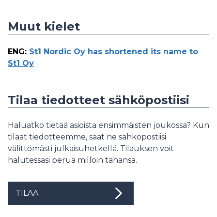
Muut kielet
ENG
:
St1 Nordic Oy has shortened its name to
St1 Oy
Tilaa tiedotteet sähköpostiisi
Haluatko tietää asioista ensimmäisten joukossa? Kun
tilaat tiedotteemme, saat ne sähköpostiisi
välittömästi julkaisuhetkellä. Tilauksen voit
halutessasi perua milloin tahansa.
TILAA