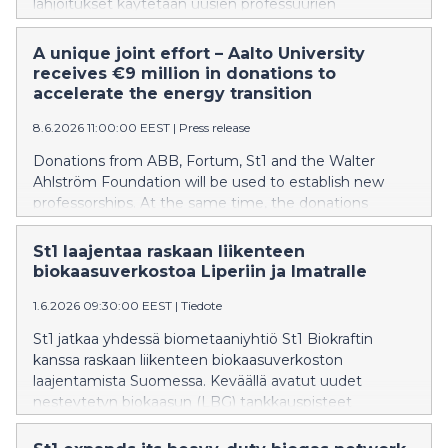
lahjoitukset käytetään uusien professuurien
perustamiseen. Samalla lahjoitukset tukevat Aalto-
yliopiston energiasiirtymän osaamiskeskuksen
A unique joint effort – Aalto University
perustamista.
receives €9 million in donations to
accelerate the energy transition
8.6.2026 11:00:00 EEST
|
Press release
Donations from ABB, Fortum, St1 and the Walter
Ahlström Foundation will be used to establish new
professorships. At the same time, the donations
support the establishment of Aalto University House
of Energy Transition.
St1 laajentaa raskaan liikenteen
biokaasuverkostoa Liperiin ja Imatralle
1.6.2026 09:30:00 EEST
|
Tiedote
St1 jatkaa yhdessä biometaaniyhtiö St1 Biokraftin
kanssa raskaan liikenteen biokaasuverkoston
laajentamista Suomessa. Keväällä avatut uudet
nesteytetyn biokaasun (LBG) tankkauspisteet
Liperissä ja Imatralla kasvattavat verkoston kattamaan
nyt yhdeksän LBG-pistettä.