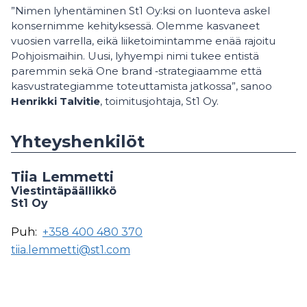
”Nimen lyhentäminen St1 Oy:ksi on luonteva askel
konsernimme kehityksessä. Olemme kasvaneet
vuosien varrella, eikä liiketoimintamme enää rajoitu
Pohjoismaihin. Uusi, lyhyempi nimi tukee entistä
paremmin sekä One brand ‑strategiaamme että
kasvustrategiamme toteuttamista jatkossa”, sanoo
Henrikki Talvitie
, toimitusjohtaja, St1 Oy.
Yhteyshenkilöt
Tiia Lemmetti
Viestintäpäällikkö
St1 Oy
Puh:
+358 400 480 370
tiia.lemmetti@st1.com