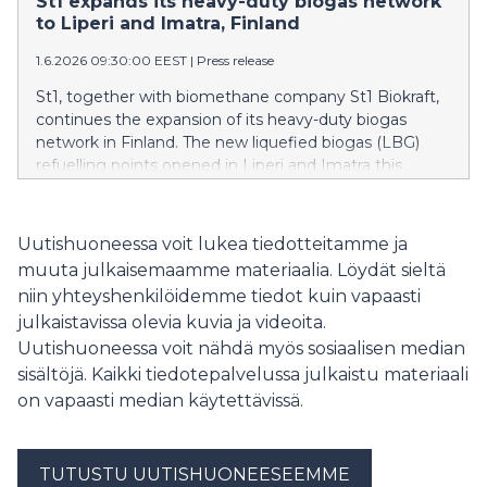
St1 expands its heavy-duty biogas network
to Liperi and Imatra, Finland
1.6.2026 09:30:00 EEST
|
Press release
St1, together with biomethane company St1 Biokraft,
continues the expansion of its heavy-duty biogas
network in Finland. The new liquefied biogas (LBG)
refuelling points opened in Liperi and Imatra this
spring increase the network to nine LBG stations.
Uutishuoneessa voit lukea tiedotteitamme ja
muuta julkaisemaamme materiaalia. Löydät sieltä
niin yhteyshenkilöidemme tiedot kuin vapaasti
julkaistavissa olevia kuvia ja videoita.
Uutishuoneessa voit nähdä myös sosiaalisen median
sisältöjä. Kaikki tiedotepalvelussa julkaistu materiaali
on vapaasti median käytettävissä.
TUTUSTU UUTISHUONEESEEMME