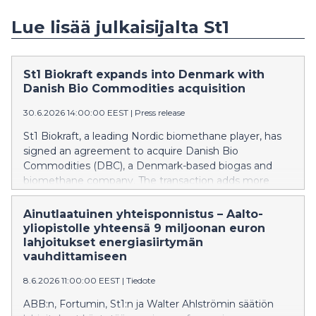
Lue lisää julkaisijalta St1
St1 Biokraft expands into Denmark with
Danish Bio Commodities acquisition
30.6.2026 14:00:00 EEST
|
Press release
St1 Biokraft, a leading Nordic biomethane player, has
signed an agreement to acquire Danish Bio
Commodities (DBC), a Denmark-based biogas and
biomethane company. The transaction adds more
than 350 GWh of production capacity and
approximately 900 GWh in the development pipeline,
Ainutlaatuinen yhteisponnistus – Aalto-
establishes St1 Biokraft in Denmark and marks an
yliopistolle yhteensä 9 miljoonan euron
important step in the company’s Nordic growth
lahjoitukset energiasiirtymän
journey.
vauhdittamiseen
8.6.2026 11:00:00 EEST
|
Tiedote
ABB:n, Fortumin, St1:n ja Walter Ahlströmin säätiön