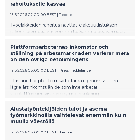
rahoitukselle kasvaa
15.6.2026 07:00:00 EEST
|
Tiedote
Työeläkkeiden rahoitus näyttää eläkeuudistuksen
jälkeen aiempaa vahvemmalta. Samalla epävarmuus
tulevasta työeläkemaksun tasosta lisääntyy, arvioi
Eläketurvakeskus (ETK) uudessa pitkän aikavälin
Plattformsarbetarnas inkomster och
laskelmassaan.
ställning på arbetsmarknaden varierar mera
än den övriga befolkningens
19.5.2026 08:00:00 EEST
|
Pressmeddelande
I Finland har plattformsarbetarna i genomsnitt en
lägre årsinkomst än de som inte arbetar
via plattformer, visar en ny undersökning.
Plattformsarbetarnas inkomster och inkomstkällor
varierar också mera än den övriga befolkningens. De
Alustatyöntekijöiden tulot ja asema
rör sig oftare mellan anställningar, egenföretagande,
työmarkkinoilla vaihtelevat enemmän kuin
studier och arbetslöshet.
muulla väestöllä
19.5.2026 08:00:00 EEST
|
Tiedote