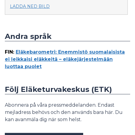
LADDA NED BILD
Andra språk
FIN
:
Eläkebarometri: Enemmistö suomalaisista
ei leikkaisi eläkkeitä – eläkejärjestelmään
luottaa puolet
Följ Eläketurvakeskus (ETK)
Abonnera på våra pressmeddelanden. Endast
mejladress behövs och den används bara här. Du
kan avanmäla dig när som helst.