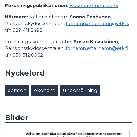
Forskningspublikationen
:
Eläkebarometri 2026
Närmare
: Nationalekonom
Sanna Tenhunen
,
Pensionsskyddscentralen,
fornamn.efternamn@etk.fi
,
tfn 029 411 2492.
Forskningsavdelningens chef
Susan Kuivalainen
,
Pensionsskyddscentralen,
fornamn.efternamn@etk.fi
tfn 050 512 0062.
Nyckelord
pension
ekonomi
undersökning
Bilder