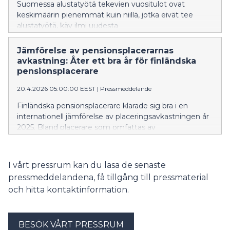
Suomessa alustatyötä tekevien vuositulot ovat
keskimäärin pienemmät kuin niillä, jotka eivät tee
alustatyötä, käy ilmi uudesta
tutkimuksesta. Alustatyöntekijöiden tulot ja
tulonlähteet myös vaihtelevat muuta väestöä
Jämförelse av pensionsplacerarnas
enemmän. He siirtyvät muita yleisemmin palkkatyön,
avkastning: Åter ett bra år för finländska
yrittäjyyden, opiskelun ja työttömyyden välillä.
pensionsplacerare
20.4.2026 05:00:00 EEST
|
Pressmeddelande
Finländska pensionsplacerare klarade sig bra i en
internationell jämförelse av placeringsavkastningen år
2025. Bland placerare som omfattas av
solvensreglering kom de finländska placerarna i topp,
liksom i fjol.
I vårt pressrum kan du läsa de senaste
pressmeddelandena, få tillgång till pressmaterial
och hitta kontaktinformation.
BESÖK VÅRT PRESSRUM