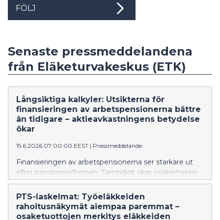
FÖLJ
Senaste pressmeddelandena
från Eläketurvakeskus (ETK)
Långsiktiga kalkyler: Utsikterna för
finansieringen av arbetspensionerna bättre
än tidigare – aktieavkastningens betydelse
ökar
15.6.2026 07:00:00 EEST
|
Pressmeddelande
Finansieringen av arbetspensionerna ser starkare ut
efter pensionsreformen. Samtidigt ökar osäkerheten
kring arbetspensionsavgiftens framtida nivå,
uppskattar Pensionsskyddscentralen (PSC) i sin nya
PTS-laskelmat: Työeläkkeiden
långsiktiga kalkyl.
rahoitusnäkymät aiempaa paremmat –
osaketuottojen merkitys eläkkeiden