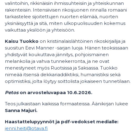
valintoihin, rikkinäisiin ihmissuhteisiin ja yhteiskunnan
rakenteisiin. Intensiivisen rikosjuonen rinnalla romaani
tarkastelee sijoitettujen nuorten elämää, nuorten
yksinäisyyttä ja sitä, miten ulkopuolisuuden kokemus
vaikuttaa yksilöön ja yhteisöön.
Kaisu Tuokko
on kristiinalaislähtöinen rikoskirjailija ja
suositun Eevi Manner -sarjan luoja. Hänen teoksissaan
yhdistyvät koukuttava jännitys, pohjoismainen
melankolia ja vahva tunnekerronta, ja ne ovat
menestyneet myös Ruotsissa ja Saksassa. Tuokko
nimeää itsensä dekkariaddiktiksi, humanistiksi sekä
optimistiksi, jolta löytyy soittolista jokaiseen tunnetilaan.
Petos
on arvosteluvapaa 10.6.2026.
Teos julkaistaan kaikissa formaateissa. Äänikirjan lukee
Sanna Majuri.
Haastattelupyynnöt ja pdf-vedokset medialle:
jenni.heiti@otava.fi