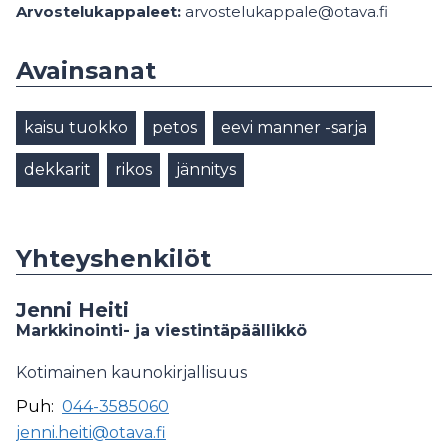
Arvostelukappaleet:
arvostelukappale@otava.fi
Avainsanat
kaisu tuokko
petos
eevi manner -sarja
dekkarit
rikos
jännitys
Yhteyshenkilöt
Jenni Heiti
Markkinointi- ja viestintäpäällikkö
Kotimainen kaunokirjallisuus
Puh:
044-3585060
jenni.heiti@otava.fi