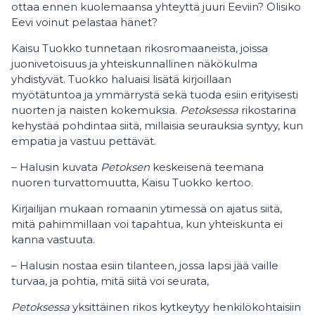
ottaa ennen kuolemaansa yhteyttä juuri Eeviin? Olisiko
Eevi voinut pelastaa hänet?
Kaisu Tuokko
tunnetaan rikosromaaneista, joissa
juonivetoisuus ja yhteiskunnallinen näkökulma
yhdistyvät. Tuokko haluaisi lisätä kirjoillaan
myötätuntoa ja ymmärrystä sekä tuoda esiin erityisesti
nuorten ja naisten kokemuksia.
Petoksessa
rikostarina
kehystää pohdintaa siitä, millaisia seurauksia syntyy, kun
empatia ja vastuu pettävät.
– Halusin kuvata
Petoksen
keskeisenä teemana
nuoren turvattomuutta, Kaisu Tuokko kertoo.
Kirjailijan mukaan romaanin ytimessä on ajatus siitä,
mitä pahimmillaan voi tapahtua, kun yhteiskunta ei
kanna vastuuta.
– Halusin nostaa esiin tilanteen, jossa lapsi jää vaille
turvaa, ja pohtia, mitä siitä voi seurata,
Petoksessa
yksittäinen rikos kytkeytyy henkilökohtaisiin