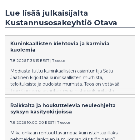
Lue lisää julkaisijalta
Kustannusosakeyhtiö Otava
Kuninkaallisten kiehtovia ja karmivia
kuolemia
7.8.2026 11:36:13 EEST
|
Tiedote
Mediasta tuttu kuninkaallisten asiantuntija Satu
Jaatinen kirjoittaa kuninkaallisten murhista,
teloituksista ja oudoista murhista. Teos on vetävää
True Crimea ja asiantuntevaa historiankirjoitusta
samaan aikaan.
Raikkaita ja houkuttelevia neuleohjeita
syksyn käsityökirjoissa
7.8.2026 10:00:00 EEST
|
Tiedote
Mikä onkaan rentouttavampaa kuin istahtaa illaksi
pehmeiden lankojen ja mukavan käsityön pariin?