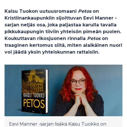
Kaisu Tuokon uutuusromaani
Petos
on
Kristiinankaupunkiin sijoittuvan Eevi Manner -
sarjan neljäs osa, joka paljastaa karulla tavalla
pikkukaupungin tiiviin yhteisön pimeän puolen.
Koukuttavan rikosjuonen rinnalla
Petos
on
traaginen kertomus siitä, miten alaikäinen nuori
voi jäädä yksin yhteiskunnan rattaisiin.
Eevi Manner -sarjan lisäksi Kaisu Tuokko on