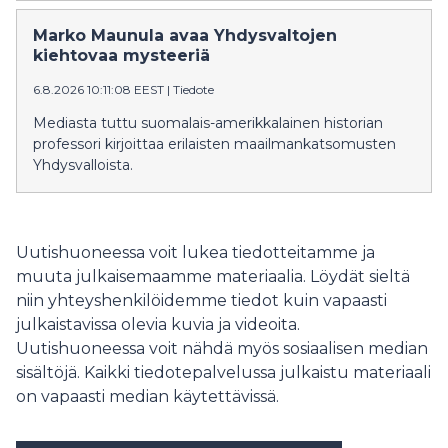
jääkiekkoromanssien sarja käynnistyy elokuussa
teoksella Game Changer – Käänteentekijä.
Marko Maunula avaa Yhdysvaltojen
kiehtovaa mysteeriä
6.8.2026 10:11:08 EEST
|
Tiedote
Mediasta tuttu suomalais-amerikkalainen historian
professori kirjoittaa erilaisten maailmankatsomusten
Yhdysvalloista.
Uutishuoneessa voit lukea tiedotteitamme ja
muuta julkaisemaamme materiaalia. Löydät sieltä
niin yhteyshenkilöidemme tiedot kuin vapaasti
julkaistavissa olevia kuvia ja videoita.
Uutishuoneessa voit nähdä myös sosiaalisen median
sisältöjä. Kaikki tiedotepalvelussa julkaistu materiaali
on vapaasti median käytettävissä.