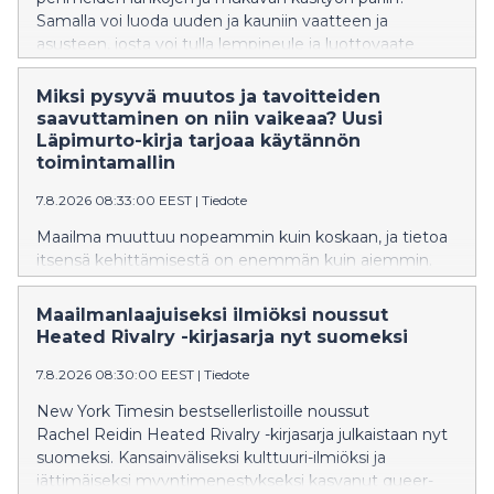
Samalla voi luoda uuden ja kauniin vaatteen ja
asusteen, josta voi tulla lempineule ja luottovaate
itselle tai ystävälle! Tässä tämän syksyn
houkuttelevimmat käsityökirjat, jotka inspiroivat
Miksi pysyvä muutos ja tavoitteiden
pitkään.
saavuttaminen on niin vaikeaa? Uusi
Läpimurto-kirja tarjoaa käytännön
toimintamallin
7.8.2026 08:33:00 EEST
|
Tiedote
Maailma muuttuu nopeammin kuin koskaan, ja tietoa
itsensä kehittämisestä on enemmän kuin aiemmin.
Moni tietää, mitä pitäisi tehdä, mutta pysyvän
muutoksen tekeminen jää toteutumatta. Samalla
Maailmanlaajuiseksi ilmiöksi noussut
työelämän vaatimukset kasvavat, epävarmuus
Heated Rivalry -kirjasarja nyt suomeksi
lisääntyy ja yhä useampi etsii keinoja rakentaa kestävää
suorituskykyä, hyvinvointia ja merkityksellisyyttä. Tästä
7.8.2026 08:30:00 EEST
|
Tiedote
havainnosta syntyi uutuuskirja Läpimurto.
New York Timesin bestsellerlistoille noussut
Rachel Reidin Heated Rivalry -kirjasarja julkaistaan nyt
suomeksi. Kansainväliseksi kulttuuri-ilmiöksi ja
jättimäiseksi myyntimenestykseksi kasvanut queer-