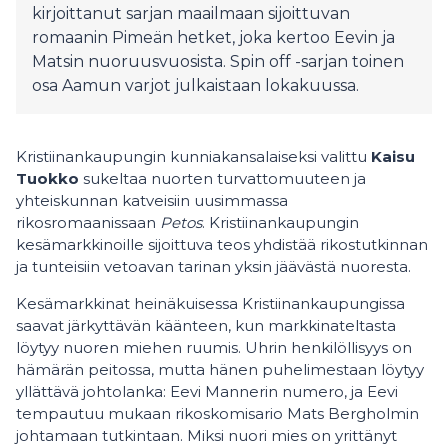
kirjoittanut sarjan maailmaan sijoittuvan
romaanin Pimeän hetket, joka kertoo Eevin ja
Matsin nuoruusvuosista. Spin off -sarjan toinen
osa Aamun varjot julkaistaan lokakuussa.
Kristiinankaupungin kunniakansalaiseksi valittu
Kaisu
Tuokko
sukeltaa nuorten turvattomuuteen ja
yhteiskunnan katveisiin uusimmassa
rikosromaanissaan
Petos
. Kristiinankaupungin
kesämarkkinoille sijoittuva teos yhdistää rikostutkinnan
ja tunteisiin vetoavan tarinan yksin jäävästä nuoresta.
Kesämarkkinat heinäkuisessa Kristiinankaupungissa
saavat järkyttävän käänteen, kun markkinateltasta
löytyy nuoren miehen ruumis. Uhrin henkilöllisyys on
hämärän peitossa, mutta hänen puhelimestaan löytyy
yllättävä johtolanka: Eevi Mannerin numero, ja Eevi
tempautuu mukaan rikoskomisario Mats Bergholmin
johtamaan tutkintaan. Miksi nuori mies on yrittänyt