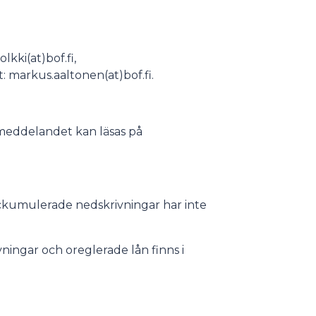
olkki(at)bof.fi,
: markus.aaltonen(at)bof.fi.
r meddelandet kan läsas på
ackumulerade nedskrivningar har inte
vningar och oreglerade lån finns i