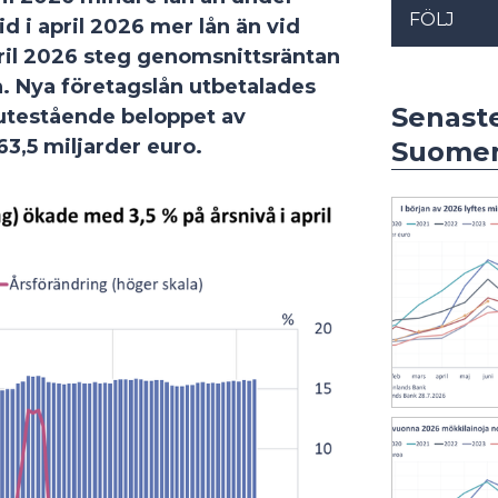
FÖLJ
d i april 2026 mer lån än vid
pril 2026 steg genomsnittsräntan
n. Nya företagslån utbetalades
Senast
t utestående beloppet av
 63,5 miljarder euro.
Suomen