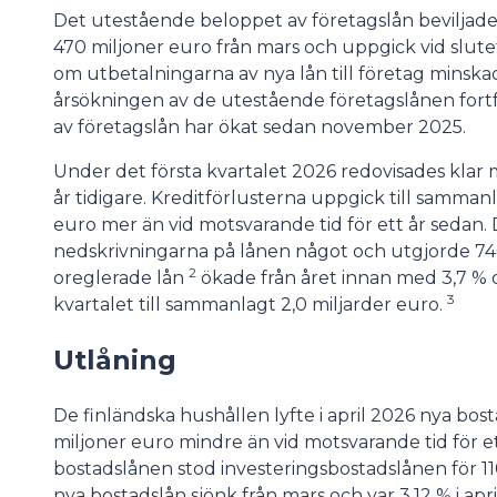
Det utestående beloppet av företagslån beviljade
470 miljoner euro från mars och uppgick vid slutet 
om utbetalningarna av nya lån till företag minska
årsökningen av de utestående företagslånen fort
av företagslån har ökat sedan november 2025.
Under det första kvartalet 2026 redovisades klar m
år tidigare. Kreditförlusterna uppgick till sammanl
euro mer än vid motsvarande tid för ett år sedan
nedskrivningarna på lånen något och utgjorde 74
2
oreglerade lån
ökade från året innan med 3,7 % 
3
kvartalet till sammanlagt 2,0 miljarder euro.
Utlåning
De finländska hushållen lyfte i april 2026 nya bosta
miljoner euro mindre än vid motsvarande tid för e
bostadslånen stod investeringsbostadslånen för 1
nya bostadslån sjönk från mars och var 3,12 % i ap