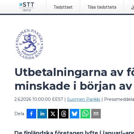
Tiedotteet
Tilaa tiedotteita
J
Utbetalningarna av f
minskade i början av
2.6.2026 10:00:00 EEST
|
Suomen Pankki
|
Pressmeddel
Dela
De finländska företagen lyfte i januari–ap