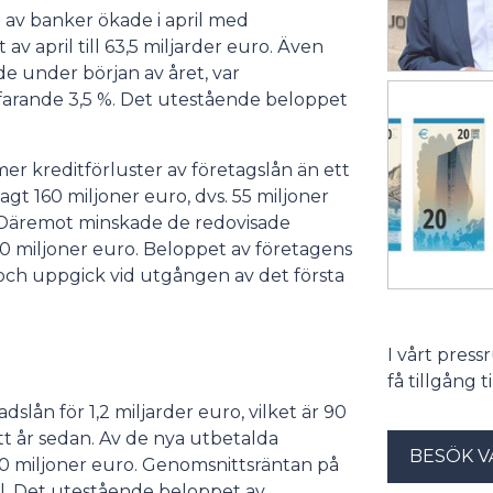
 av banker ökade i april med
av april till 63,5 miljarder euro. Även
de under början av året, var
farande 3,5 %. Det utestående beloppet
er kreditförluster av företagslån än ett
agt 160 miljoner euro, dvs. 55 miljoner
. Däremot minskade de redovisade
0 miljoner euro. Beloppet av företagens
och uppgick vid utgången av det första
I vårt pres
få tillgång 
dslån för 1,2 miljarder euro, vilket är 90
tt år sedan. Av de nya utbetalda
BESÖK V
10 miljoner euro. Genomsnittsräntan på
ril. Det utestående beloppet av