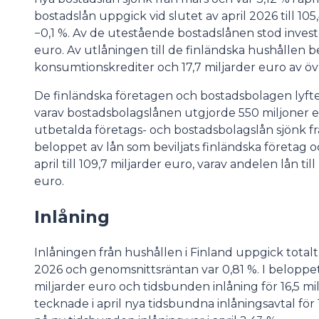
bostadslån uppgick vid slutet av april 2026 till 10
−0,1 %. Av de utestående bostadslånen stod invest
euro. Av utlåningen till de finländska hushållen b
konsumtionskrediter och 17,7 miljarder euro av övr
De finländska företagen och bostadsbolagen lyfte i 
varav bostadsbolagslånen utgjorde 550 miljoner 
utbetalda företags- och bostadsbolagslån sjönk f
beloppet av lån som beviljats finländska företag 
april till 109,7 miljarder euro, varav andelen lån t
euro.
Inlåning
Inlåningen från hushållen i Finland uppgick totalt ti
2026 och genomsnittsräntan var 0,81 %. I beloppet 
miljarder euro och tidsbunden inlåning för 16,5 mi
tecknade i april nya tidsbundna inlåningsavtal fö