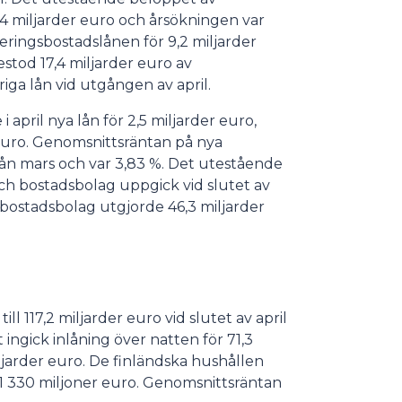
5,4 miljarder euro och årsökningen var
eringsbostadslånen för 9,2 miljarder
estod 17,4 miljarder euro av
iga lån vid utgången av april.
april nya lån för 2,5 miljarder euro,
euro. Genomsnittsräntan på nya
rån mars och var 3,83 %. Det utestående
och bostadsbolag uppgick vid slutet av
ill bostadsbolag utgjorde 46,3 miljarder
ll 117,2 miljarder euro vid slutet av april
ingick inlåning över natten för 71,3
ljarder euro. De finländska hushållen
r 1 330 miljoner euro. Genomsnittsräntan