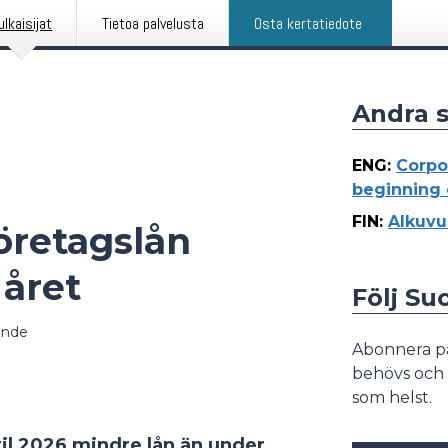
ulkaisijat
Tietoa palvelusta
Osta kertatiedote
Andra 
ENG
:
Corpo
beginning 
FIN
:
Alkuvu
öretagslån
 året
Följ S
ande
Abonnera p
behövs och 
som helst.
ril 2026 mindre lån än under