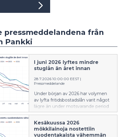
e pressmeddelandena från
 Pankki
I juni 2026 lyftes mindre
stuglån än året innan
28.7.2026 10:00:00 EEST
|
Pressmeddelande
Under början av 2026 har volymen
av lyfta fritidsbostadslån varit något
lägre än under motsvarande period
föregående år. Den genomsnittliga
räntan på nya stuglån var i juni 2026
Kesäkuussa 2026
högre än för ett år sedan. En större
mökkilainoja nostettiin
andel av de nya stuglånen än
vuodentakaista vähemmän