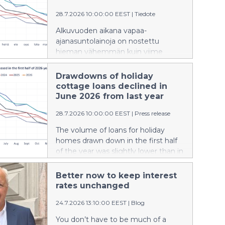
tidigare var bundna till tre eller sex
månaders Euribor.
28.7.2026 10:00:00 EEST
|
Tiedote
Alkuvuoden aikana vapaa-
ajanasuntolainoja on nostettu
hieman vähemmän kuin viime
vuonna vastaavana aikana. Uusien
mökkilainojen keskikorko oli
Drawdowns of holiday
kesäkuussa korkeampi kuin vuosi
cottage loans declined in
sitten. Aiempaa suurempi osa
June 2026 from last year
uusista mökkilainoista sidottiin 3 tai 6
28.7.2026 10:00:00 EEST
|
Press release
kuukauden euriborkorkoon.
The volume of loans for holiday
homes drawn down in the first half
of the year was slightly lower than in
the corresponding period last year.
The average interest rate on new
Better now to keep interest
holiday cottage loans was higher in
rates unchanged
June than a year earlier. A larger
24.7.2026 13:10:00 EEST
|
Blog
share of new holiday cottage loans
than previously was linked to the 3-
You don’t have to be much of a