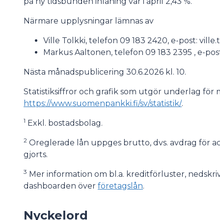
på ny tidsbunden inlåning var i april 2,43 %.
Närmare upplysningar lämnas av
Ville Tolkki, telefon 09 183 2420, e-post: ville.t
Markus Aaltonen, telefon 09 183 2395 , e-post
Nästa månadspublicering 30.6.2026 kl. 10.
Statistiksiffror och grafik som utgör underlag fö
https://www.suomenpankki.fi/sv/statistik/
.
1
Exkl. bostadsbolag.
2
Oreglerade lån uppges brutto, dvs. avdrag för 
gjorts.
3
Mer information om bl.a. kreditförluster, nedskri
dashboarden över
företagslån
.
Nyckelord