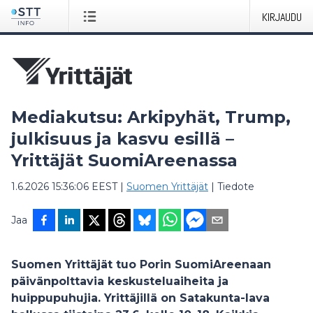
KIRJAUDU
Mediakutsu: Arkipyhät, Trump,
julkisuus ja kasvu esillä –
Yrittäjät SuomiAreenassa
1.6.2026 15:36:06 EEST
|
Suomen Yrittäjät
|
Tiedote
Jaa
Suomen Yrittäjät tuo Porin SuomiAreenaan
päivänpolttavia keskusteluaiheita ja
huippupuhujia. Yrittäjillä on Satakunta-lava