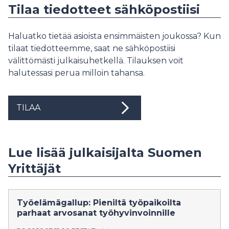
Tilaa tiedotteet sähköpostiisi
Haluatko tietää asioista ensimmäisten joukossa? Kun
tilaat tiedotteemme, saat ne sähköpostiisi
välittömästi julkaisuhetkellä. Tilauksen voit
halutessasi perua milloin tahansa.
TILAA
Lue lisää julkaisijalta Suomen
Yrittäjät
Työelämägallup: Pieniltä työpaikoilta
parhaat arvosanat työhyvinvoinnille