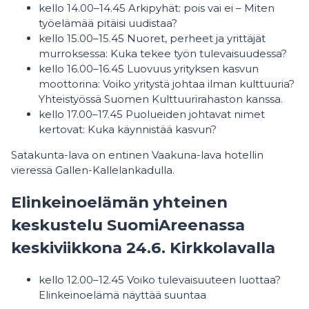
kello 14.00–14.45 Arkipyhät: pois vai ei – Miten
työelämää pitäisi uudistaa?
kello 15.00–15.45 Nuoret, perheet ja yrittäjät
murroksessa: Kuka tekee työn tulevaisuudessa?
kello 16.00–16.45 Luovuus yrityksen kasvun
moottorina: Voiko yritystä johtaa ilman kulttuuria?
Yhteistyössä Suomen Kulttuurirahaston kanssa.
kello 17.00–17.45 Puolueiden johtavat nimet
kertovat: Kuka käynnistää kasvun?
Satakunta-lava on entinen Vaakuna-lava hotellin
vieressä Gallen-Kallelankadulla.
Elinkeinoelämän yhteinen
keskustelu SuomiAreenassa
keskiviikkona 24.6. Kirkkolavalla
kello 12.00–12.45 Voiko tulevaisuuteen luottaa?
Elinkeinoelämä näyttää suuntaa