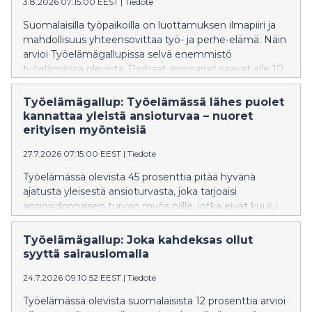
3.8.2026 07:15:00 EEST
|
Tiedote
Suomalaisilla työpaikoilla on luottamuksen ilmapiiri ja
mahdollisuus yhteensovittaa työ- ja perhe-elämä. Näin
arvioi Työelämägallupissa selvä enemmistö
työelämässä olevista. Parhaat arvosanat saavat alle 10
hengen työpaikat, joissa perhe-elämän
yhteensovittaminen, tasapuolisuus ja luottamus
Työelämägallup: Työelämässä lähes puolet
arvioidaan korkeiksi. Hyvä työilmapiiri nousee
kannattaa yleistä ansioturvaa – nuoret
rahapalkkaa tärkeämmäksi työssä viihtymisen tekijäksi.
erityisen myönteisiä
27.7.2026 07:15:00 EEST
|
Tiedote
Työelämässä olevista 45 prosenttia pitää hyvänä
ajatusta yleisestä ansioturvasta, joka tarjoaisi
ansiosidonnaisen turvan myös niille, jotka eivät kuulu
työttömyyskassoihin. ”Nykyinen malli kohtelee
erityisen huonosti hauraimmassa työmarkkina-
Työelämägallup: Joka kahdeksas ollut
asemassa olevia, jotka ovat usein nuoria. Moni myös
syyttä sairauslomalla
luulee, että liiton jäsenyys tuo ansioturvan, eikä tätä
24.7.2026 09:10:52 EEST
|
Tiedote
väärää käsitystä välttämättä haluta laajalti edes
oikoa”, johtaja Atte Rytkönen-Sandberg Suomen
Työelämässä olevista suomalaisista 12 prosenttia arvioi
Yrittäjistä sanoo.