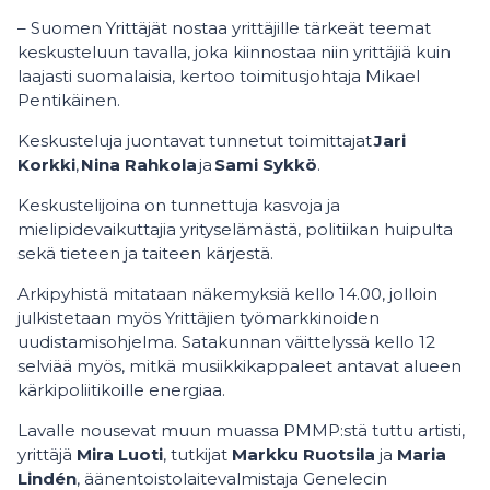
– Suomen Yrittäjät nostaa yrittäjille tärkeät teemat
keskusteluun tavalla, joka kiinnostaa niin yrittäjiä kuin
laajasti suomalaisia, kertoo toimitusjohtaja Mikael
Pentikäinen.
Keskusteluja juontavat tunnetut toimittajat
Jari
Korkki
,
Nina Rahkola
ja
Sami Sykkö
.
Keskustelijoina on tunnettuja kasvoja ja
mielipidevaikuttajia yrityselämästä, politiikan huipulta
sekä tieteen ja taiteen kärjestä.
Arkipyhistä mitataan näkemyksiä kello 14.00, jolloin
julkistetaan myös Yrittäjien työmarkkinoiden
uudistamisohjelma. Satakunnan väittelyssä kello 12
selviää myös, mitkä musiikkikappaleet antavat alueen
kärkipoliitikoille energiaa.
Lavalle nousevat muun muassa PMMP:stä tuttu artisti,
yrittäjä
Mira Luoti
, tutkijat
Markku Ruotsila
ja
Maria
Lindén
, äänentoistolaitevalmistaja Genelecin