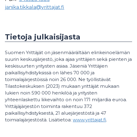
janika.tikkala@yrittajat.fi
Tietoja julkaisijasta
Suomen Yrittäjät on jäsenmäärältään elinkeinoelämän
suurin keskusjärjestö, joka ajaa yrittäjien sekä pienten ja
keskisuurten yritysten asiaa. Jäseniä Yrittäjien
paikallisyhdistyksissä on lähes 70 000 ja
toimialajärjestöissä noin 26 000. Ne työllistävät
Tilastokeskuksen (2023) mukaan yrittäjät mukaan
lukien noin 590 000 henkilöä ja yritysten
yhteenlaskettu liikevaihto on noin 171 miljardia euroa.
Yrittäjäjärjestön toiminta rakentuu 372
paikallisyhdistyksestä, 21 aluejärjestöstä ja 47
toimialajärjestöstä. Lisätietoa:
www.yrittajat.fi
.