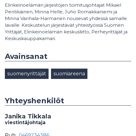
Elinkeinoelämän järjestöjen toimitusjohtajat
Mikael
Pentikäinen, Minna Helle, Juho Romakkaniemi ja
Minna Vanhala-Harmanen nousevat yhdessä samalle
lavalle. Keskustelun järjestävät yhteistyössä Suomen
Yrittäjät, Elinkeinoelämän keskusliitto, Perheyrittäjät ja
Keskuskauppakamari.
Avainsanat
suomenyrittäjät
suomiareena
Yhteyshenkilöt
Janika Tikkala
viestintäjohtaja
Puh:
0469234386