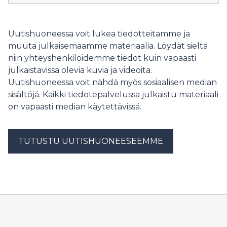
uhkauksia ja häirintää myymälöissä. Kaupan alan
työnantajat tarvitsevat keinon suojata
henkilökuntaansa toistuvalta ja vakavalta häirinnältä,
Uutishuoneessa voit lukea tiedotteitamme ja
Yrittäjien lainsäädäntöasioiden päällikkö Tiina
muuta julkaisemaamme materiaalia. Löydät sieltä
Toivonen sanoo.
niin yhteyshenkilöidemme tiedot kuin vapaasti
julkaistavissa olevia kuvia ja videoita.
Uutishuoneessa voit nähdä myös sosiaalisen median
sisältöjä. Kaikki tiedotepalvelussa julkaistu materiaali
on vapaasti median käytettävissä.
TUTUSTU UUTISHUONEESEEMME