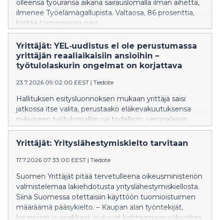
olleensa työuransa aikana sairauslomalla ilman aihetta,
ilmenee Työelämägallupista. Valtaosa, 86 prosenttia,
kiistää toimineensa näin.
Yrittäjät: YEL‑uudistus ei ole perustumassa
yrittäjän reaaliaikaisiin ansioihin –
työtulolaskurin ongelmat on korjattava
23.7.2026 09:02:00 EEST
|
Tiedote
Hallituksen esitysluonnoksen mukaan yrittäjä saisi
jatkossa itse valita, perustaako eläkevakuutuksensa
nykyiseen työtulomalliin vai todellisiin, veronalaisiin
ansiotuloihin. Yrittäjän ansiotulona käytettäisiin viimeksi
vahvistetun verotuksen
Yrittäjät: Yrityslähestymiskielto tarvitaan
ansiotulotietoa. Mallin ongelma on, että ansiotuloja
vakuutettaessa työtulo perustuisi menneisiin
17.7.2026 07:33:00 EEST
|
Tiedote
tuloihin. ”Valinnanvapaus on oikea suunta, mutta
Suomen Yrittäjät pitää tervetulleena oikeusministeriön
ansiotulomalli ei perustu reaaliaikaisiin tuloihin vaan
valmistelemaa lakiehdotusta yrityslähestymiskiellosta.
vanhaan verotustietoon. Lisäksi työtulolaskurin
Siinä Suomessa otettaisiin käyttöön tuomioistuimen
ongelmat on uudistuksessa ratkaistava”, johtaja Atte
määräämä pääsykielto. – Kaupan alan työntekijät,
Rytkönen-Sandberg Suomen Yrittäjistä sanoo.
kauppiaat ja asiakkaat joutuvat kohtaamaan väkivaltaa,