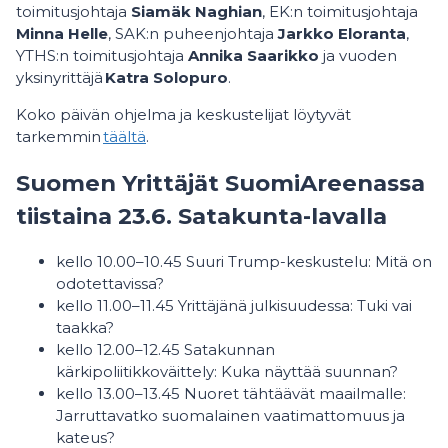
toimitusjohtaja
Siamäk Naghian
, EK:n toimitusjohtaja
Minna Helle
, SAK:n puheenjohtaja
Jarkko Eloranta
,
YTHS:n toimitusjohtaja
Annika Saarikko
ja vuoden
yksinyrittäjä
Katra Solopuro
.
Koko päivän ohjelma ja keskustelijat löytyvät
tarkemmin
täältä
.
Suomen Yrittäjät SuomiAreenassa
tiistaina 23.6. Satakunta-lavalla
kello 10.00–10.45 Suuri Trump-keskustelu: Mitä on
odotettavissa?
kello 11.00–11.45 Yrittäjänä julkisuudessa: Tuki vai
taakka?
kello 12.00–12.45 Satakunnan
kärkipoliitikkoväittely: Kuka näyttää suunnan?
kello 13.00–13.45 Nuoret tähtäävät maailmalle:
Jarruttavatko suomalainen vaatimattomuus ja
kateus?