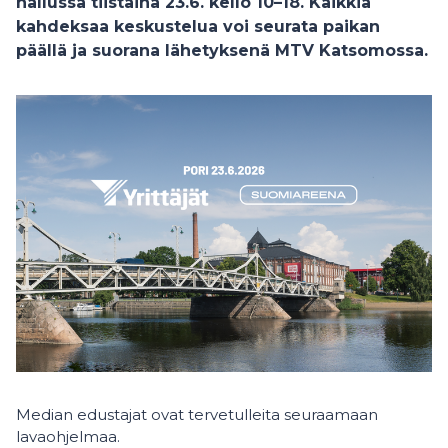
hallussa tiistaina 23.6. kello 10–18. Kaikkia
kahdeksaa keskustelua voi seurata paikan
päällä ja suorana lähetyksenä MTV Katsomossa.
Median edustajat ovat tervetulleita seuraamaan
lavaohjelmaa.