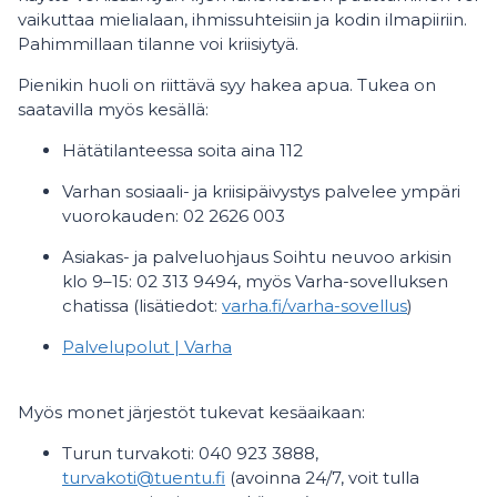
vaikuttaa mielialaan, ihmissuhteisiin ja kodin ilmapiiriin.
Pahimmillaan tilanne voi kriisiytyä.
Pienikin huoli on riittävä syy hakea apua. Tukea on
saatavilla myös kesällä:
Hätätilanteessa soita aina 112
Varhan sosiaali- ja kriisipäivystys palvelee ympäri
vuorokauden: 02 2626 003
Asiakas- ja palveluohjaus Soihtu neuvoo arkisin
klo 9–15: 02 313 9494, myös Varha-sovelluksen
chatissa (lisätiedot:
varha.fi/varha-sovellus
)
Palvelupolut | Varha
Myös monet järjestöt tukevat kesäaikaan:
Turun turvakoti: 040 923 3888,
turvakoti@tuentu.fi
(avoinna 24/7, voit tulla