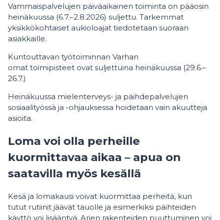
Vammaispalvelujen päiväaikainen toiminta on pääosin
heinäkuussa (6.7.–2.8.2026) suljettu. Tarkemmat
yksikkökohtaiset aukioloajat tiedotetaan suoraan
asiakkaille.
Kuntouttavan työtoiminnan Varhan
omat toimipisteet ovat suljettuina heinäkuussa (29.6.–
26.7.)
Heinäkuussa mielenterveys- ja päihdepalvelujen
sosiaalityössä ja -ohjauksessa hoidetaan vain akuutteja
asioita.
Loma voi olla perheille
kuormittavaa aikaa – apua on
saatavilla myös kesällä
Kesä ja lomakausi voivat kuormittaa perheitä, kun
tutut rutiinit jäävät tauolle ja esimerkiksi päihteiden
käyttö voi lisääntyä. Arjen rakenteiden puuttuminen voi