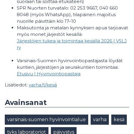
suoraan tai soittaa etukäteen)
SPR Nuorten turvatalo: 02 253 9667, 040 660
8048 (myös WhatsApp), tilapäinen majoitus
nuorille päivittäin klo 17–10
Maksutonta ja matalan kynnyksen apua tarjoavat
myös monet järjestöt kesällä:
Järjestöjen tukea ja toimintaa kesällä 2026 | VSLJ
ry
Varsinais-Suomen hyvinvointiopastajasta löydät
kuntien, järjestöjen ja seurakuntien toimintaa:
Etusivu | Hyvinvointiopastaja
Lisätiedot:
varha.fi/kesä
Avainsanat
varsinais-suomen hyvinvointialue
varha
kesä
tyks laboratoriot
päivystys