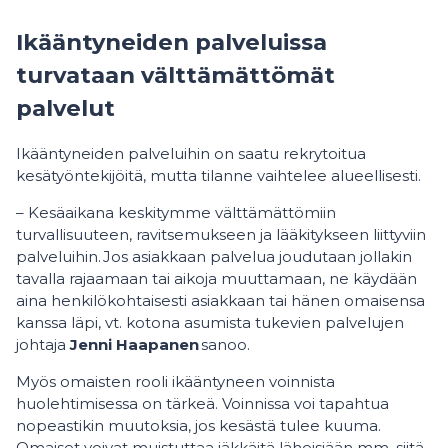
Ikääntyneiden palveluissa
turvataan välttämättömät
palvelut
Ikääntyneiden palveluihin on saatu rekrytoitua
kesätyöntekijöitä, mutta tilanne vaihtelee alueellisesti.
– Kesäaikana keskitymme välttämättömiin
turvallisuuteen, ravitsemukseen ja lääkitykseen liittyviin
palveluihin. Jos asiakkaan palvelua joudutaan jollakin
tavalla rajaamaan tai aikoja muuttamaan, ne käydään
aina henkilökohtaisesti asiakkaan tai hänen omaisensa
kanssa läpi, vt. kotona asumista tukevien palvelujen
johtaja
Jenni Haapanen
sanoo.
Myös omaisten rooli ikääntyneen voinnista
huolehtimisessa on tärkeä. Voinnissa voi tapahtua
nopeastikin muutoksia, jos kesästä tulee kuuma.
Omaiset voivat muistuttaa iäkkäitä läheisiään mm. siitä,