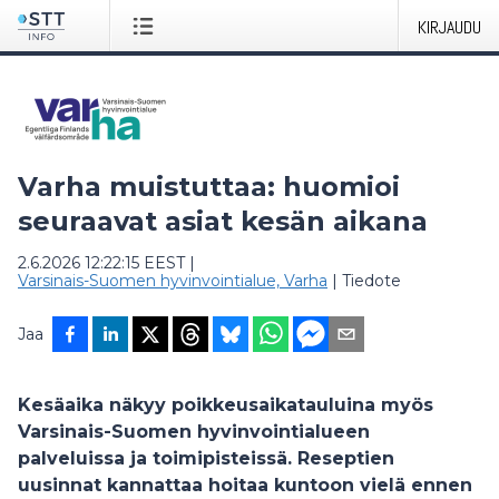
KIRJAUDU
Varha muistuttaa: huomioi
seuraavat asiat kesän aikana
2.6.2026 12:22:15 EEST
|
Varsinais-Suomen hyvinvointialue, Varha
|
Tiedote
Jaa
Kesäaika näkyy poikkeusaikatauluina myös
Varsinais-Suomen hyvinvointialueen
palveluissa ja toimipisteissä. Reseptien
uusinnat kannattaa hoitaa kuntoon vielä ennen