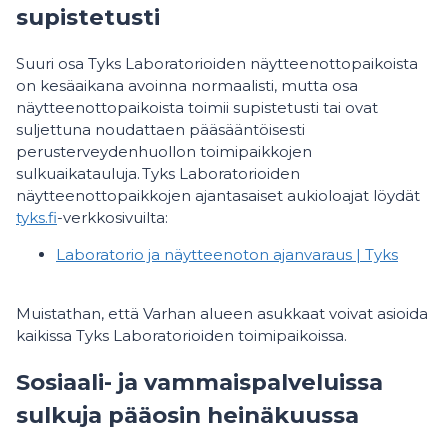
supistetusti
Suuri osa Tyks Laboratorioiden näytteenottopaikoista
on kesäaikana avoinna normaalisti, mutta osa
näytteenottopaikoista toimii supistetusti tai ovat
suljettuna noudattaen pääsääntöisesti
perusterveydenhuollon toimipaikkojen
sulkuaikatauluja. Tyks Laboratorioiden
näytteenottopaikkojen ajantasaiset aukioloajat löydät
tyks.fi
-verkkosivuilta:
Laboratorio ja näytteenoton ajanvaraus | Tyks
Muistathan, että Varhan alueen asukkaat voivat asioida
kaikissa Tyks Laboratorioiden toimipaikoissa.
Sosiaali- ja vammaispalveluissa
sulkuja pääosin heinäkuussa