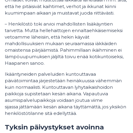
että he pitäisivät kaihtimet, verhot ja ikkunat kiinni
kuumimpaan aikaan ja muistavat juoda riittävästi.
– Henkilöstö toki arvioi mahdollisten lisäkäyntien
tarvetta. Mutta hellehaittojen ennaltaehkäisemiseksi
vetoamme läheisiin, että hekin käyvät
mahdollisuuksien mukaan seuraamassa iäkkäiden
omaistensa pärjäämistä. Pahimmillaan ikäihminen ei
lämpöuupumuksen jäljiltä toivu enää kotikuntoiseksi,
Haapanen sanoo.
Ikääntyneiden palveluiden kuntouttavaa
päivätoimintaa järjestetään heinäkuussa vähemmän
kuin normaalisti. Kuntouttavan lyhytaikaishoidon
paikkoja supistetaan kesän aikana. Vapautuvia
asumispalvelupaikkoja voidaan joutua viime
sijassa jättämään kesän aikana täyttämättä, jos yksikön
henkilöstötilanne sitä edellyttää.
Tyksin päivystykset avoinna