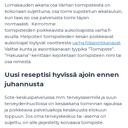
Lomakauden aikana osa Varhan toimipisteistä on
kokonaan suljettuina, osa toimii supistetuin aikatauluin,
kun taas iso osa palveluista toimii täysin
normaalisti. Kerromme
toimipisteiden poikkeavista aukioloajoista varha.fi-
sivuilla. Helpoiten toimipisteiden kesän poikkeavat
aukioloajat löytyvät osoitteesta:
varha.fi/asiointikanavat
.
Valitse kunta ja asiointikanavan tyypiksi ”Toimipiste”.
”Hakusana”-kenttään kirjoitetaan toimipisteen nimi tai
osa nimestä.
Uusi reseptisi hyvissä ajoin ennen
juhannusta
Sote-keskuspalveluissa mm. terveysasemilla ja suun
terveydenhuollossa on kesäaikana toiminnan rajauksia
ja poikkeavia palveluaikoja kesäkuusta elokuun
loppuun. Jos oma terveyskeskus tai -asema on
suljettu, on sille järjestetty korvaava toimipiste.