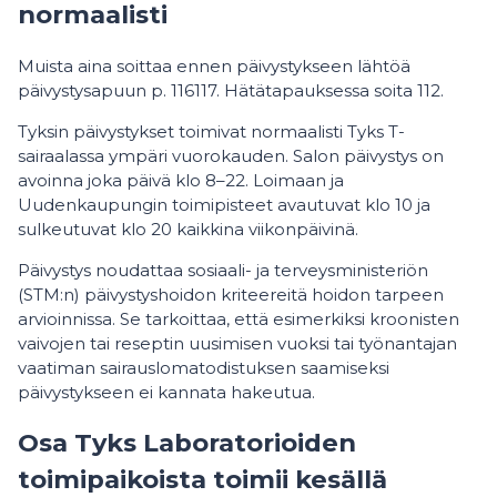
normaalisti
Muista aina soittaa ennen päivystykseen lähtöä
päivystysapuun p. 116117. Hätätapauksessa soita 112.
Tyksin päivystykset toimivat normaalisti Tyks T-
sairaalassa ympäri vuorokauden. Salon päivystys on
avoinna joka päivä klo 8–22.
Loimaan ja
Uudenkaupungin toimipisteet avautuvat klo 10 ja
sulkeutuvat klo 20 kaikkina viikonpäivinä.
Päivystys noudattaa sosiaali- ja terveysministeriön
(STM:n) päivystyshoidon kriteereitä hoidon tarpeen
arvioinnissa. Se tarkoittaa, että esimerkiksi kroonisten
vaivojen tai reseptin uusimisen vuoksi tai työnantajan
vaatiman sairauslomatodistuksen saamiseksi
päivystykseen ei kannata hakeutua.
Osa Tyks Laboratorioiden
toimipaikoista toimii kesällä