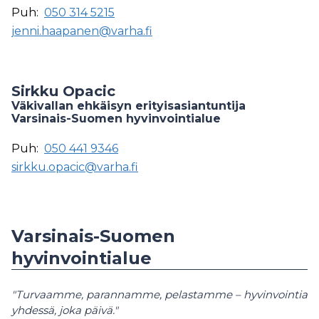
Puh:
050 314 5215
jenni.haapanen@varha.fi
Sirkku Opacic
Väkivallan ehkäisyn erityisasiantuntija
Varsinais-Suomen hyvinvointialue
Puh:
050 441 9346
sirkku.opacic@varha.fi
Varsinais-Suomen
hyvinvointialue
"Turvaamme, parannamme, pelastamme – hyvinvointia
yhdessä, joka päivä."