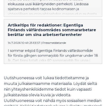
elokuussa uusi ikääntyneiden perhekoti. Liedossa
sijaitseva perhekoti tarjoaa kodinomaisen ja
yhteisöllisen asumisvaihtoehdon maaseudun rauhasta
nauttiville ikäihmisille.
Artikeltips för redaktioner: Egentliga
Finlands välfärdsområdes sommararbetare
berättar om sina arbetserfarenheter
14.7.2026 10:49:25 EEST
|
Pressmeddelande
I sommar erbjöd Egentliga Finlands välfärdsområde
för första gången sommarjobb för ungdomar under 18
år. Det finns totalt cirka 60 sommarjobb för unga i
assisterande uppgifter inom boendetjänster för äldre,
anstaltsvård samt räddnings- och prehospital
akutsjukvård runt om i Egentliga Finland.
Uutishuoneessa voit lukea tiedotteitamme ja
muuta julkaisemaamme materiaalia. Löydät sieltä
niin yhteyshenkilöidemme tiedot kuin vapaasti
julkaistavissa olevia kuvia ja videoita.
Uutishuoneessa voit nähdä myös sosiaalisen median