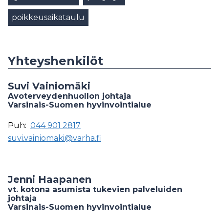
poikkeusaikataulu
Yhteyshenkilöt
Suvi Vainiomäki
Avoterveydenhuollon johtaja
Varsinais-Suomen hyvinvointialue
Puh:
044 901 2817
suvi.vainiomaki@varha.fi
Jenni Haapanen
vt. kotona asumista tukevien palveluiden
johtaja
Varsinais-Suomen hyvinvointialue