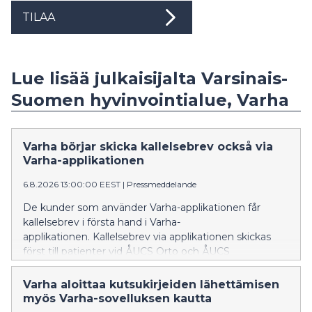
TILAA
Lue lisää julkaisijalta Varsinais-
Suomen hyvinvointialue, Varha
Varha börjar skicka kallelsebrev också via
Varha-applikationen
6.8.2026 13:00:00 EEST
|
Pressmeddelande
De kunder som använder Varha-applikationen får
kallelsebrev i första hand i Varha-
applikationen. Kallelsebrev via applikationen skickas
först till patienter vid ÅUCS Orto och ÅUCS
Hjärtcentret. Utifrån erfarenheterna utvidgas
verksamhetsmodellen senare också till de övriga
Varha aloittaa kutsukirjeiden lähettämisen
specialområdena inom ÅUCS-sjukhustjänster.
myös Varha-sovelluksen kautta