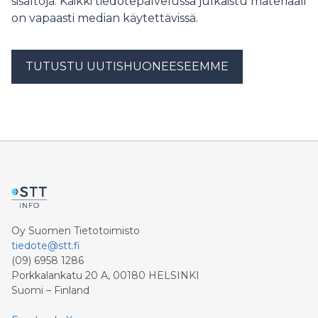
sisältöjä. Kaikki tiedotepalvelussa julkaistu materiaali
on vapaasti median käytettävissä.
TUTUSTU UUTISHUONEESEEMME
Oy Suomen Tietotoimisto
tiedote@stt.fi
(09) 6958 1286
Porkkalankatu 20 A, 00180 HELSINKI
Suomi – Finland