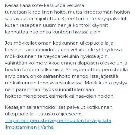
Kesäaikana sote-keskuspalveluissa
turvataan kiireellinen hoito, mutta kiireettömän hoidon
saatavuus on rajoitettua. Kiireettömät terveyspalvelut
kuten reseptien uusiminen ja kontrollikäynnit
kannattaa huolehtia kuntoon hyvissä ajoin.
Jos mökkeilet oman kotikunnan ulkopuolella ja
tarvitset sairaanhoidollisia palveluita, ole yhteydessä
mökkikunnan terveyspalveluihin hyvissä ajoin,
vähintään kolme viikkoa ennen tilapäisen oleskelun ja
hoidon tarpeen alkamista. Yhteydenottosi perusteella
arvioidaan, onko sairaanhoito mahdollista järjestää
mökkikunnan terveyskeskuksessa. Mökkikunta pystyy
näin paremmin myös suunnittelemaan
hoitotoimenpiteet, esimerkiksi haavojen hoidon.
Kesäajan sairaanhoidolliset palvelut kotikunnan
ulkopuolella – tutustu ohjeeseen:
Tilapäinen perusterveydenhuollon tarve ja siitä
ilmoittaminen | Varha