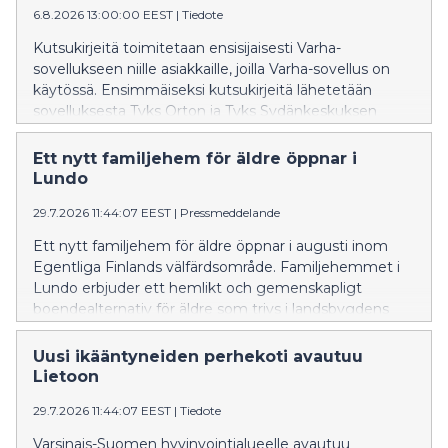
6.8.2026 13:00:00 EEST
|
Tiedote
Kutsukirjeitä toimitetaan ensisijaisesti Varha-
sovellukseen niille asiakkaille, joilla Varha-sovellus on
käytössä. Ensimmäiseksi kutsukirjeitä lähetetään
sovelluksesta Tyks Orton ja Tyks Sydänkeskuksen
potilaille. Kokemusten perusteella toimintamallia
laajennetaan myöhemmin myös muille Tyks-
Ett nytt familjehem för äldre öppnar i
sairaalapalveluiden erikoisaloille.
Lundo
29.7.2026 11:44:07 EEST
|
Pressmeddelande
Ett nytt familjehem för äldre öppnar i augusti inom
Egentliga Finlands välfärdsområde. Familjehemmet i
Lundo erbjuder ett hemlikt och gemenskapligt
boendealternativ för äldre som trivs i landsbygdens
lugn och ro.
Uusi ikääntyneiden perhekoti avautuu
Lietoon
29.7.2026 11:44:07 EEST
|
Tiedote
Varsinais-Suomen hyvinvointialueelle avautuu