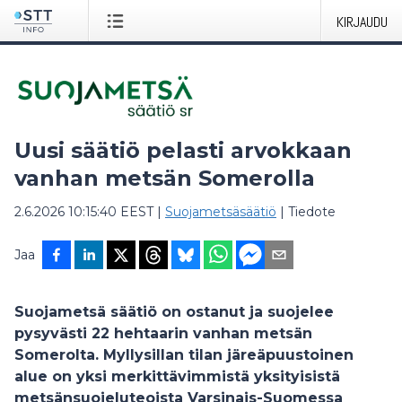
KIRJAUDU
Uusi säätiö pelasti arvokkaan
vanhan metsän Somerolla
2.6.2026 10:15:40 EEST
|
Suojametsäsäätiö
|
Tiedote
Jaa
Suojametsä säätiö on ostanut ja suojelee
pysyvästi 22 hehtaarin vanhan metsän
Somerolta. Myllysillan tilan järeäpuustoinen
alue on yksi merkittävimmistä yksityisistä
metsänsuojeluteoista Varsinais-Suomessa