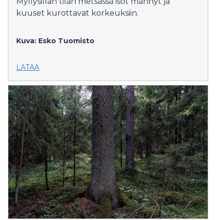
Myllysillan tilan metsässä isot männyt ja
kuuset kurottavat korkeuksiin.
Kuva: Esko Tuomisto
LATAA