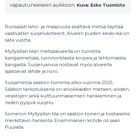
vapautuneeseen aukkoon.
Kuva: Esko Tuomisto
Runsaasti laho- ja maapuuta sisältävä metsä täyttää
vaativatkin suojelukriteerit. Alueen puiden keski-ikä on
sata vuotta.
Myllysillan tilan metsäalueella on tuoretta
kangasmetsää, luonnontilaista korpea ja lehtomaista
kangasta. Suojeluarvoa nostavat myös alueella
sijaitsevat lähde ja noro.
Suojametsä säätiön toiminta alkoi vuonna 2025.
Säätiön tarkoituksena on arvokkaiden metsien, soiden,
vesistöjen sekä kulttuurimaisemien hankkiminen ja
niiden pysyvä suojelu.
Someron Myllysillan tila on säätiön toinen ja toistaiseksi
merkittävin hankinta. Ensimmäinen kohde oli saari
Puulalla.