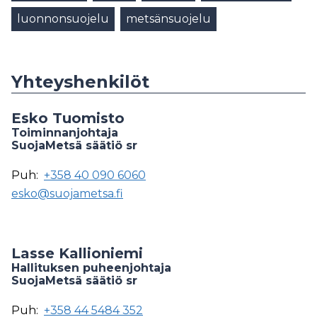
luonnonsuojelu
metsänsuojelu
Yhteyshenkilöt
Esko Tuomisto
Toiminnanjohtaja
SuojaMetsä säätiö sr
Puh:
+358 40 090 6060
esko@suojametsa.fi
Lasse Kallioniemi
Hallituksen puheenjohtaja
SuojaMetsä säätiö sr
Puh:
+358 44 5484 352