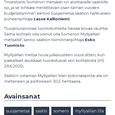
"Investointi Someron metsään on aloittavalle säätiölle
iso, ja se lohkaisi merkittävän osan tämän vuoden
budjetistamme", kertoo Suojametsä säätiön hallituksen
puheenjohtaja
Lasse Kallioniemi
.
"Suojelunarvoisia luontokohteita häviää kovaa vauhtia.
Sama kohtalo olisi voinut olla Someron Myllysillan
metsällä", sanoo säätiön toiminnanjohtaja
Esko
Tuomisto
.
Myllysillan metsä nousi julkisuuteen vuosi sitten, kun
paikalliset asukkaat huolestuivat sen kohtalosta (HS
29.6.2025).
Säätiön ostaman Myllysillan tilan kokonaispinta-ala on
metsineen ja peltoineen 30,5 hehtaaria.
Avainsanat
suojametsä
säätiö
somero
myllysillan tila