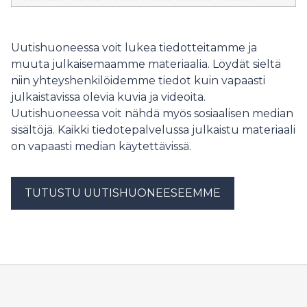
mukaan Suomen talous kasvaa 1,2 prosenttia vuonna
2026 ja 1,3 prosenttia vuonna 2027. Työllisyys alkaa
kohentua aikaisintaan syksyllä 2026.
Uutishuoneessa voit lukea tiedotteitamme ja
muuta julkaisemaamme materiaalia. Löydät sieltä
niin yhteyshenkilöidemme tiedot kuin vapaasti
julkaistavissa olevia kuvia ja videoita.
Uutishuoneessa voit nähdä myös sosiaalisen median
sisältöjä. Kaikki tiedotepalvelussa julkaistu materiaali
on vapaasti median käytettävissä.
TUTUSTU UUTISHUONEESEEMME