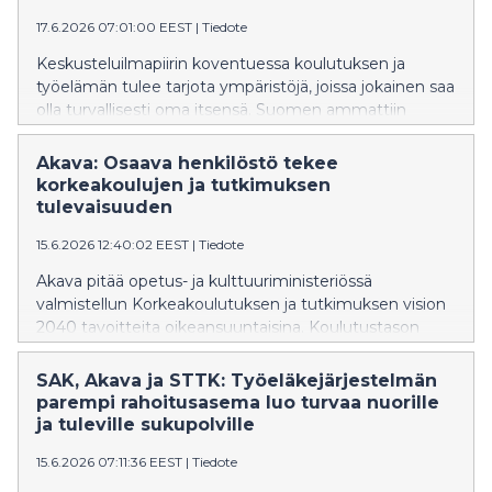
17.6.2026 07:01:00 EEST
|
Tiedote
Keskusteluilmapiirin koventuessa koulutuksen ja
työelämän tulee tarjota ympäristöjä, joissa jokainen saa
olla turvallisesti oma itsensä. Suomen ammattiin
opiskelevien liitto SAKKI ry, Akavan opiskelijat ja STTK-
Opiskelijat vaativat työelämään konkreettisia toimia
Akava: Osaava henkilöstö tekee
syrjinnän ehkäisemiseksi ja yhdenvertaisuuden
korkeakoulujen ja tutkimuksen
edistämiseksi, kuten esihenkilöiden kouluttamista ja
tulevaisuuden
tehokasta puuttumista syrjintätapauksiin.
15.6.2026 12:40:02 EEST
|
Tiedote
Akava pitää opetus- ja kulttuuriministeriössä
valmistellun Korkeakoulutuksen ja tutkimuksen vision
2040 tavoitteita oikeansuuntaisina. Koulutustason
nostaminen, laadun vahvistaminen, tieteen vapauden
turvaaminen sekä jatkuvan oppimisen kehittäminen
SAK, Akava ja STTK: Työeläkejärjestelmän
ovat välttämättömiä toimia Suomen sivistyksen,
parempi rahoitusasema luo turvaa nuorille
kilpailukyvyn ja kestävän kasvun vahvistamiseksi.
ja tuleville sukupolville
Tavoitteiden toteutuminen edellyttää kuitenkin
15.6.2026 07:11:36 EEST
|
Tiedote
pitkäjänteisiä investointeja ja riittäviä resursseja.