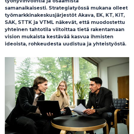
työhyvinvointia ja osaamista
samanaikaisesti. Strategiatyössä mukana olleet
työmarkkinakeskusjärjestöt Akava, EK, KT, KiT,
SAK, STTK ja VTML näkevät, että muodostettu
yhteinen tahtotila viitoittaa tietä rakentamaan
vision mukaista kestävää kasvua ihmisten
ideoista, rohkeudesta uudistua ja yhteistyöstä.