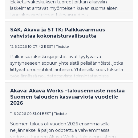
Eläketurvakeskuksen tuoreet pitkän aikavälin
laskelmat antavat myönteisen kuvan suomalaisen
työeläkejärjestelmän tulevaisuudesta.
Työeläkemaksujen sovittua kehitystä se ei muuta,
mutta parantuneet näkymät vahvistavat
SAK, Akava ja STTK: Palkkavarmuus
mahdollisuuksia varautua tulevaan, toteavat
vahvistaa kokonaisturvallisuutta
palkansaajakeskusjärjestöt SAK, Akava ja STTK.
12.6.2026 10:07:42 EEST
|
Tiedote
Palkansaajakeskusjärjestöt ovat tyytyväisiä
syntyneeseen sopuun yhteisistä pelisäännöistä, jotka
liittyvät drooniuhkatilanteisiin. Yhteisellä suosituksella
työelämässä noudatettavista toimintatavoista
vahvistetaan kokonaisturvallisuutta.
Akava: Akava Works -talousennuste nostaa
Suomen talouden kasvuarviota vuodelle
2026
11.6.2026 09:31:01 EEST
|
Tiedote
Suomen talous oli vuoden 2026 ensimmäisellä
neljänneksellä paljon odotettua vahvemmassa
vedossa. Tuoreen Akava Works -talousennusteen