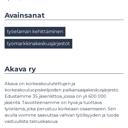
Avainsanat
työelämän kehittäminen
työmarkkinakeskusjärjestöt
Akava ry
Akava on korkeakoulutettujen ja
korkeakouluopiskelijoiden palkansaajakeskusjärjestö.
Edustamme 35 jäsenliittoa, joissa on yli 600 000
jäsentä.
Tavoitteenamme on hyvä ja tuottava
työelämä, joka perustuu korkeaan osaamiseen. Sen
avulla voimme saavuttaa vahvan työllisyyden ja luoda
vastuullista talouskasvua.