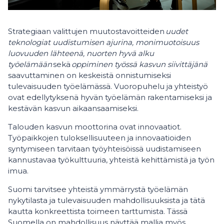
Strategiaan valittujen muutostavoitteiden
uudet
teknologiat uudistumisen ajurina, monimuotoisuus
luovuuden lähteenä, nuorten hyvä alku
työelämään
sekä
oppiminen työssä kasvun siivittäjänä
saavuttaminen on keskeistä onnistumiseksi
tulevaisuuden työelämässä. Vuoropuhelu ja yhteistyö
ovat edellytyksenä hyvän työelämän rakentamiseksi ja
kestävän kasvun aikaansaamiseksi.
Talouden kasvun moottorina ovat innovaatiot.
Työpaikkojen tuloksellisuuteen ja innovaatioiden
syntymiseen tarvitaan työyhteisöissä uudistamiseen
kannustavaa työkulttuuria, yhteistä kehittämistä ja työn
imua.
Suomi tarvitsee yhteistä ymmärrystä työelämän
nykytilasta ja tulevaisuuden mahdollisuuksista ja tätä
kautta konkreettista toimeen tarttumista. Tässä
Suomella on mahdollisuus näyttää mallia myös