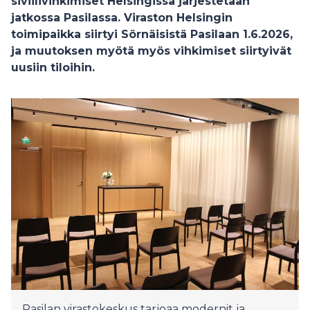
siviilivihkimiset Helsingissä järjestetään
jatkossa Pasilassa. Viraston Helsingin
toimipaikka siirtyi Sörnäisistä Pasilaan 1.6.2026,
ja muutoksen myötä myös vihkimiset siirtyivät
uusiin tiloihin.
Pasilan virastokeskus tarjoaa modernit ja