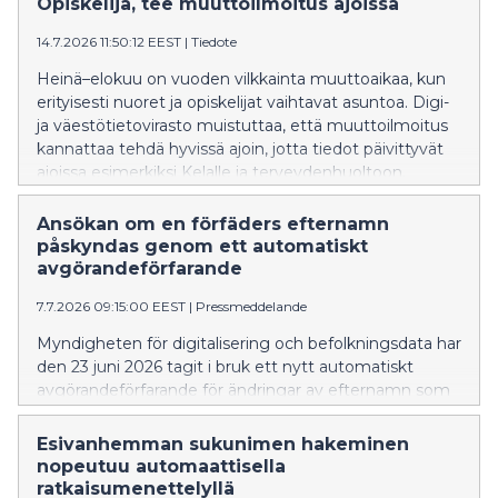
Opiskelija, tee muuttoilmoitus ajoissa
14.7.2026 11:50:12 EEST
|
Tiedote
Heinä–elokuu on vuoden vilkkainta muuttoaikaa, kun
erityisesti nuoret ja opiskelijat vaihtavat asuntoa. Digi-
ja väestötietovirasto muistuttaa, että muuttoilmoitus
kannattaa tehdä hyvissä ajoin, jotta tiedot päivittyvät
ajoissa esimerkiksi Kelalle ja terveydenhuoltoon.
Ansökan om en förfäders efternamn
påskyndas genom ett automatiskt
avgörandeförfarande
7.7.2026 09:15:00 EEST
|
Pressmeddelande
Myndigheten för digitalisering och befolkningsdata har
den 23 juni 2026 tagit i bruk ett nytt automatiskt
avgörandeförfarande för ändringar av efternamn som
sökts via Namnändringstjänsten, där en myndig
person ansöker om ett nytt efternamn som hens
Esivanhemman sukunimen hakeminen
förälder, mormor/farmor eller morfar/farfar har haft och
nopeutuu automaattisella
vars uppgifter syns i befolkningsdatasystemet.
ratkaisumenettelyllä