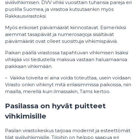
siviilivihkimisen. DVV vihkii vuosittain tuhansia pareja eri
puolilla Suomea, ja virastoa kutsutaankin myös
Rakkausvirastoksi.
Myös erikoiset päivämäärät kiinnostavat. Esimerkiksi
aiemmat tasapäivät ja numerosarjoja sisältävät
päivämäärät ovat olleet suosittuja vihkimispäiviä.
Paikan päällä virastossa tapahtuvan vihkimisen lisäksi
vihkijää voi tiedustella maksua vastaan haluamaansa
paikkaan vihkimään.
– Vaikka toiveita ei aina voida toteuttaa, usein voidaan.
Virasto onkin vihkinyt mitä erilaisimmissa paikoissa, niin
maalla, merellä kuin ilmassakin, Tams kertoo.
Pasilassa on hyvät puitteet
vihkimisille
Pasilan virastokeskus tarjoaa modernit ja esteettömät
tilat siviilivihkimisille. Tiloihin on helppo saapua eri