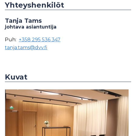
Yhteyshenkilöt
Tanja Tams
johtava asiantuntija
Puh:
+358 295 536 347
tanja.tams@dvv.fi
Kuvat