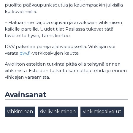
puolilta pääkaupunkiseutua ja kauempaakin julkisilla
kulkuvälineillä.
– Haluamme tarjota sujuvan ja arvokkaan vihkimisen
kaikille pareille. Uudet tilat Pasilassa tukevat tätä
tavoitetta hyvin, Tams kertoo.
DVV palvelee pareja ajanvarauksella. Vihkiajan voi
varata
dvv.fi
-verkkosivujen kautta.
Avioliiton esteiden tutkinta pitää olla tehtynä ennen
vihkimistä. Esteiden tutkinta kannattaa tehdä jo ennen
vihkiajan varaamista.
Avainsanat
vihkiminen
siviilivihkiminen
vihkimispalvelut