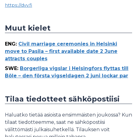
https://dvv.fi
Muut kielet
ENG
:
Civil marriage ceremonies in Helsinki
move to Pasila – first available date 2 June
attracts couples
SWE
:
Borgerliga vigslar i Helsingfors flyttas till
Böle – den första vigseldagen 2 juni lockar par
Tilaa tiedotteet sähköpostiisi
Haluatko tietää asioista ensimmäisten joukossa? Kun
tilaat tiedotteemme, saat ne sähköpostiisi
välittömästi julkaisuhetkellä. Tilauksen voit
halutessasi perua milloin tahansa.