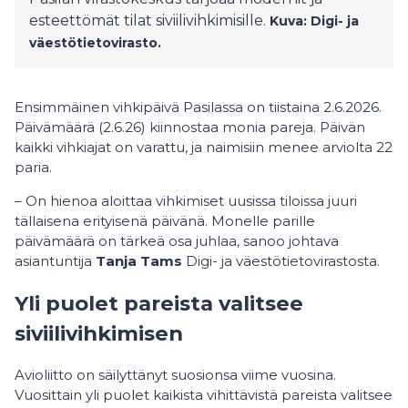
esteettömät tilat siviilivihkimisille.
Kuva: Digi- ja
väestötietovirasto.
Ensimmäinen vihkipäivä Pasilassa on tiistaina 2.6.2026.
Päivämäärä (2.6.26) kiinnostaa monia pareja. Päivän
kaikki vihkiajat on varattu, ja naimisiin menee arviolta 22
paria.
– On hienoa aloittaa vihkimiset uusissa tiloissa juuri
tällaisena erityisenä päivänä. Monelle parille
päivämäärä on tärkeä osa juhlaa, sanoo johtava
asiantuntija
Tanja Tams
Digi- ja väestötietovirastosta.
Yli puolet pareista valitsee
siviilivihkimisen
Avioliitto on säilyttänyt suosionsa viime vuosina.
Vuosittain yli puolet kaikista vihittävistä pareista valitsee