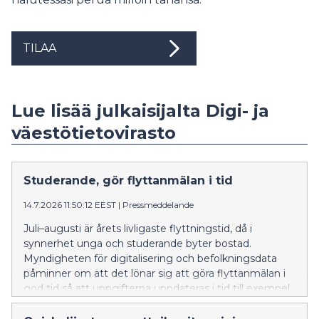
TILAA
Lue lisää julkaisijalta Digi- ja
väestötietovirasto
Studerande, gör flyttanmälan i tid
14.7.2026 11:50:12 EEST
|
Pressmeddelande
Juli–augusti är årets livligaste flyttningstid, då i
synnerhet unga och studerande byter bostad.
Myndigheten för digitalisering och befolkningsdata
påminner om att det lönar sig att göra flyttanmälan i
god tid så att uppgifterna uppdateras i tid till exempel
till FPA och hälso- och sjukvården.