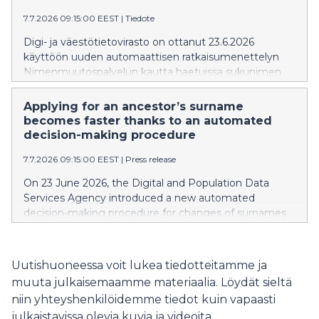
7.7.2026 09:15:00 EEST
|
Tiedote
Digi- ja väestötietovirasto on ottanut 23.6.2026
käyttöön uuden automaattisen ratkaisumenettelyn
Nimenmuutospalvelun kautta haetuissa sukunimen
muutoksissa, joissa täysi-ikäinen henkilö hakee uudeksi
sukunimeksi sellaista sukunimeä, joka on ollut hänen
Applying for an ancestor’s surname
vanhemmallaan, isoäidillään tai isoisällään, ja tiedot
becomes faster thanks to an automated
näkyvät väestötietojärjestelmässä.
decision-making procedure
7.7.2026 09:15:00 EEST
|
Press release
On 23 June 2026, the Digital and Population Data
Services Agency introduced a new automated
decision-making procedure for changes of surnames
applied for through the name change service. The
procedure is used in situations where an adult applies
for a new surname that has been used by their parent,
Uutishuoneessa voit lukea tiedotteitamme ja
grandmother or grandfather, and their information is
muuta julkaisemaamme materiaalia. Löydät sieltä
included in the Population Information System.
niin yhteyshenkilöidemme tiedot kuin vapaasti
julkaistavissa olevia kuvia ja videoita.