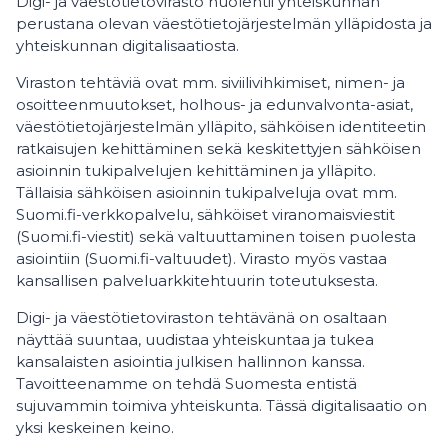
Digi- ja väestötietovirasto huolehtii yhteiskunnan
perustana olevan väestötietojärjestelmän ylläpidosta ja
yhteiskunnan digitalisaatiosta.
Viraston tehtäviä ovat mm. siviilivihkimiset, nimen- ja
osoitteenmuutokset, holhous- ja edunvalvonta-asiat,
väestötietojärjestelmän ylläpito, sähköisen identiteetin
ratkaisujen kehittäminen sekä keskitettyjen sähköisen
asioinnin tukipalvelujen kehittäminen ja ylläpito.
Tällaisia sähköisen asioinnin tukipalveluja ovat mm.
Suomi.fi-verkkopalvelu, sähköiset viranomaisviestit
(Suomi.fi-viestit) sekä valtuuttaminen toisen puolesta
asiointiin (Suomi.fi-valtuudet). Virasto myös vastaa
kansallisen palveluarkkitehtuurin toteutuksesta.
Digi- ja väestötietoviraston tehtävänä on osaltaan
näyttää suuntaa, uudistaa yhteiskuntaa ja tukea
kansalaisten asiointia julkisen hallinnon kanssa.
Tavoitteenamme on tehdä Suomesta entistä
sujuvammin toimiva yhteiskunta. Tässä digitalisaatio on
yksi keskeinen keino.