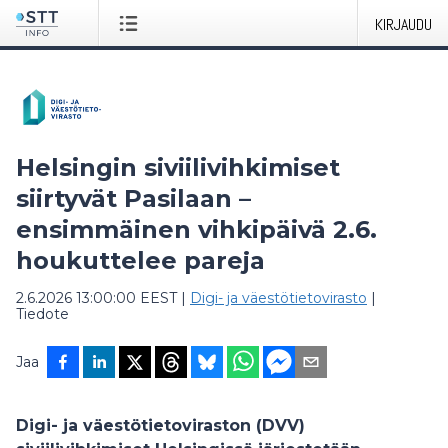
KIRJAUDU
Helsingin siviilivihkimiset
siirtyvät Pasilaan –
ensimmäinen vihkipäivä 2.6.
houkuttelee pareja
2.6.2026 13:00:00 EEST
|
Digi- ja väestötietovirasto
|
Tiedote
Jaa
Digi- ja väestötietoviraston (DVV)