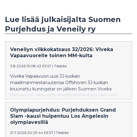
Lue lisää julkaisijalta Suomen
Purjehdus ja Veneily ry
Veneilyn viikkokatsaus 32/2026: Viveka
Vapaavuorelle toinen MM-kulta
3.8.2026 15:08:43 EEST
|
Tiedote
Viveka Vapaavuori uusi 3J-luokan
maailmanmestaruutensa Offshoren 3J-luokan
kruunattu kuningatar on jälleen Suomen Viveka
Vapaavuori, joka voitti maailmanmestaruuden ensi
kertaa viime vuonna Jussi Myllymäen kanssa ja juhlisti
molempien osakilpailuiden voittoa tänä vuonna
Olympiapurjehdus: Purjehduksen Grand
saksalaisen Jarno Frommannin kanssa. -Onhan tämä
Slam -kausi huipentuu Los Angelesin
todella hieno fiilis! Maailmanmestaruuden voittaminen
olympiavesillä
on aina vaikeaa, mutta sen uusiminen tuntuu ehkä
31.7.2026 20:29:44 EEST
|
Tiedote
vieläkin hienommalta. Tiesimme, että kilpailusta tulee