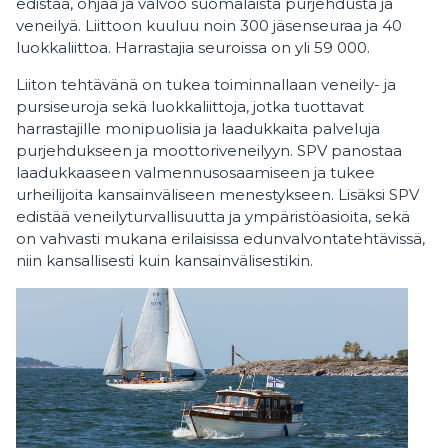
edistää, ohjaa ja valvoo suomalaista purjehdusta ja
veneilyä. Liittoon kuuluu noin 300 jäsenseuraa ja 40
luokkaliittoa. Harrastajia seuroissa on yli 59 000.
Liiton tehtävänä on tukea toiminnallaan veneily- ja
pursiseuroja sekä luokkaliittoja, jotka tuottavat
harrastajille monipuolisia ja laadukkaita palveluja
purjehdukseen ja moottoriveneilyyn. SPV panostaa
laadukkaaseen valmennusosaamiseen ja tukee
urheilijoita kansainväliseen menestykseen. Lisäksi SPV
edistää veneilyturvallisuutta ja ympäristöasioita, sekä
on vahvasti mukana erilaisissa edunvalvontatehtävissä,
niin kansallisesti kuin kansainvälisestikin.