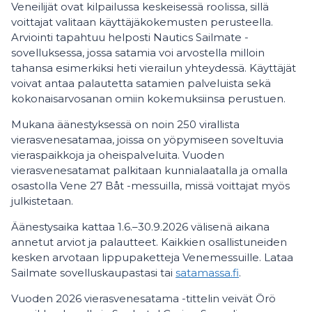
Veneilijät ovat kilpailussa keskeisessä roolissa, sillä
voittajat valitaan käyttäjäkokemusten perusteella.
Arviointi tapahtuu helposti Nautics Sailmate -
sovelluksessa, jossa satamia voi arvostella milloin
tahansa esimerkiksi heti vierailun yhteydessä. Käyttäjät
voivat antaa palautetta satamien palveluista sekä
kokonaisarvosanan omiin kokemuksiinsa perustuen.
Mukana äänestyksessä on noin 250 virallista
vierasvenesatamaa, joissa on yöpymiseen soveltuvia
vieraspaikkoja ja oheispalveluita. Vuoden
vierasvenesatamat palkitaan kunnialaatalla ja omalla
osastolla Vene 27 Båt -messuilla, missä voittajat myös
julkistetaan.
Äänestysaika kattaa 1.6.–30.9.2026 välisenä aikana
annetut arviot ja palautteet. Kaikkien osallistuneiden
kesken arvotaan lippupaketteja Venemessuille. Lataa
Sailmate sovelluskaupastasi tai
satamassa.fi
.
Vuoden 2026 vierasvenesatama -tittelin veivät Örö