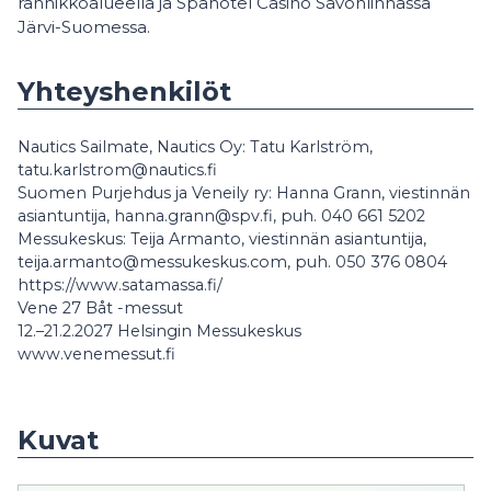
rannikkoalueella ja Spahotel Casino Savonlinnassa
Järvi-Suomessa.
Yhteyshenkilöt
Nautics Sailmate, Nautics Oy: Tatu Karlström,
tatu.karlstrom@nautics.fi
Suomen Purjehdus ja Veneily ry: Hanna Grann, viestinnän
asiantuntija, hanna.grann@spv.fi, puh. 040 661 5202
Messukeskus: Teija Armanto, viestinnän asiantuntija,
teija.armanto@messukeskus.com, puh. 050 376 0804
https://www.satamassa.fi/
Vene 27 Båt -messut
12.–21.2.2027 Helsingin Messukeskus
www.venemessut.fi
Kuvat