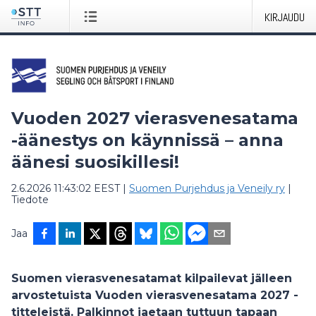
KIRJAUDU
Vuoden 2027 vierasvenesatama
-äänestys on käynnissä – anna
äänesi suosikillesi!
2.6.2026 11:43:02 EEST
|
Suomen Purjehdus ja Veneily ry
|
Tiedote
Jaa
Suomen vierasvenesatamat kilpailevat jälleen
arvostetuista Vuoden vierasvenesatama 2027 -
titteleistä. Palkinnot jaetaan tuttuun tapaan